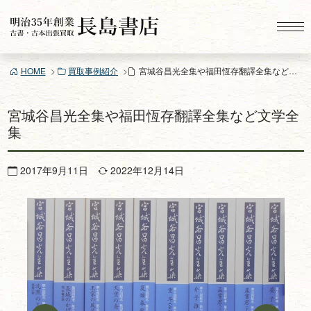
コ
ン
テ
ン
HOME
買取事例紹介
宮城谷昌光全集や福田恆存翻譯全集など文学全集
ツ
へ
ス
宮城谷昌光全集や福田恆存翻譯全集など文学全
キ
集
ッ
プ
2017年9月11日
2022年12月14日