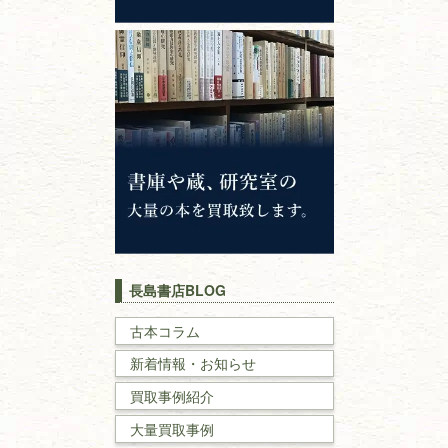
心理学・倫理学
仏教書
神道・神社仏閣
イスラム教
キリスト教
歴史書
世界史・
日本史
長島書店BLOG
戦記・戦史
古本コラム
新着情報・お知らせ
国文学・
国語学
買取事例紹介
理工書
大量買取事例