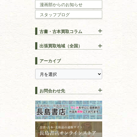
数学書・
物理学書
漫画部からのお知らせ
スタッフブログ
建築書
古書・古本買取コラム
漢方・
鍼灸・
東洋医学
【出張買取】古本の大量買取
りOK！効率的に売る方法
出張買取地域（全国）
易学・
占い
宅配買取は古本を送るだけ！
東京都
埼玉県
長島書店の便利な買取サービ
スピリチュアル・
精神世界
アーカイブ
ス
千葉県
神奈川県
【持ち込み買取】店頭で簡単
に古本を売るメリットとは？
静岡県
茨城県
全集・
叢書・
大学出版本
古本を高く売る方法！買取で
栃木県
群馬県
上手な売り方のコツを解説
趣味・
教養
お問合わせ先
山梨県
新潟県
古本の保管方法と劣化する原
長野県
愛知県
因！適切な管理で長持ちさせ
書道
るコツ
石川県
福井県
古本は汚れていると買取でき
拓本・法帖・
碑帖
ない？適切な保管方法とクリ
古本買取専門店 長島書店
福島県
富山県
ーニング！
ISBNコードとは？書籍の識別
〒101-0051
篆刻・印譜
青森県
岩手県
番号の意味と役割を解説
東京都千代田区神田神保町2-5-1