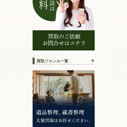
買取ジャンル一覧
江戸時代の
書物
唐本・漢籍・
中国書物・朝鮮本
錦絵・浮世絵・
版画・刷り物
専門書・
学術書
哲学書・思想書