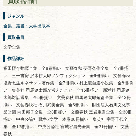
買取品詳細
ジャンル
全集・叢書・大学出版本
買取品目
文学全集
作品詳細
福田恆存翻譯全集 全8巻揃い 文藝春秋 夢野久作全集 全7冊揃
い 三一書房 沢木耕太郎ノンフィクション 全9冊揃い 文藝春秋
塩野七生ルネサンス著作集 全7冊揃い 村上龍自選小説集 全8冊揃
い 集英社 司馬遼太郎が考えたこと 全15冊揃い 新潮社 司馬遼
太郎対話選集 全5冊揃い 文藝春秋 司馬遼太郎短篇全集 全12冊
揃い 文藝春秋社 石川武美全集 全6冊揃い 財団法人石川文化事
業財団 向田邦子全集 全3冊揃い 文藝春秋 黒岩重吾全集 全30冊
揃い 中央公論社 戦争×文学 本巻20冊揃い 集英社 宇野千代全
集 全12巻揃い 中央公論社 宮城谷昌光全集 全21冊揃い 文藝
春秋