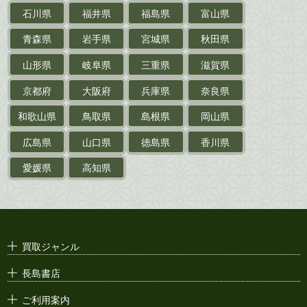
探偵小説・
推理小説
石川県
福井県
福島県
富山県
乗物
青森県
岩手県
宮城県
秋田県
鉄道・
電車・
バス
山形県
岐阜県
三重県
滋賀県
戦前・戦中の
紙物・資料
京都府
大阪府
兵庫県
奈良県
絵葉書
和歌山県
鳥取県
島根県
岡山県
支那・満洲・朝鮮・
台湾関係古資料
広島県
山口県
徳島県
香川県
ポスター・チラシ・
カタログ
愛媛県
高知県
映画パンフレット・
演劇ポスター
古い漫画本・
絶版漫画・漫画雑誌
買取ジャンル
漫画原稿・
原画
長島書店
アニメ・
セル画
ご利用案内