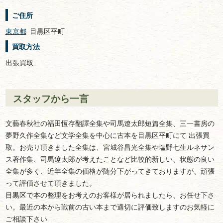
ご住所
東京都
目黒区平町
買取方法
出張買取
スタッフから一言
文藝春秋社の福田恆存翻譯全集や司馬遼太郎短篇全集、三一書房の
夢野久作全集など文学全集を中心に古本を目黒区平町にて 出張買
取。お売り頂きました全集は、宮城谷昌光全集や塩野七生ルネサン
ス著作集、司馬遼太郎が考えたことなど比較的新しい、状態の良い
全集が多く、近年全集の価格が随分下がってきておりますが、頑張
って評価させて頂きました。
目黒区で本の整理をお考えのお客様が居られましたら、お任せ下さ
い。最近の本から戦前の古い本まで適切に評価致しますのお気軽に
ご相談下さい