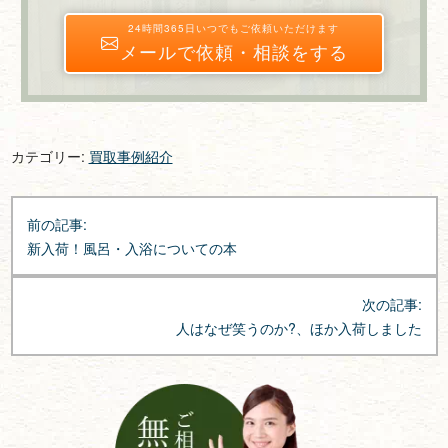
24時間365日いつでもご依頼いただけます
メールで依頼・相談をする
カテゴリー:
買取事例紹介
投
前の記事:
稿
新入荷！風呂・入浴についての本
ナ
ビ
次の記事:
ゲ
人はなぜ笑うのか?、ほか入荷しました
ー
シ
ョ
ン