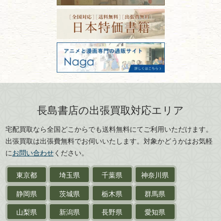
宮城県
秋田県
フリーダイヤル：0120-414-548
価値ある古書を売るポイント
書道具
電話：03-3512-8115
と注意点
山形県
岐阜県
FAX：03-3512-8116
美術書・アート本・
古物商許可：東京都公安委員会 第
三重県
滋賀県
デザイン本
301028901712号
古物商名称：有限会社長島書店
京都府
大阪府
カメラ・撮影術
兵庫県
奈良県
版画・リトグラフ・
和歌山県
鳥取県
シルクスクリーン
島根県
岡山県
長島書店の出張買取対応エリア
刀剣・
鎧・
甲冑
広島県
山口県
宅配買取なら全国どこからでも送料無料にてご利用いただけます。
武道書・
武術書
徳島県
香川県
出張買取は出張費無料でお伺いいたします。対象かどうかはお気軽
愛媛県
高知県
に
お問い合わせ
ください。
近代文学・
小説・限定本
東京都
埼玉県
千葉県
神奈川県
サイン色紙
静岡県
茨城県
栃木県
群馬県
作家草稿・原稿・
肉筆物
山梨県
新潟県
長野県
愛知県