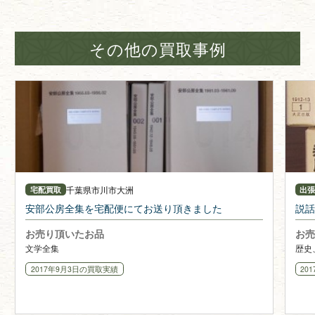
その他の買取事例
千葉県
市川市大洲
宅配買取
出
安部公房全集を宅配便にてお送り頂きました
説
お売り頂いたお品
お売
文学全集
歴史
2017年9月3日
の買取実績
20