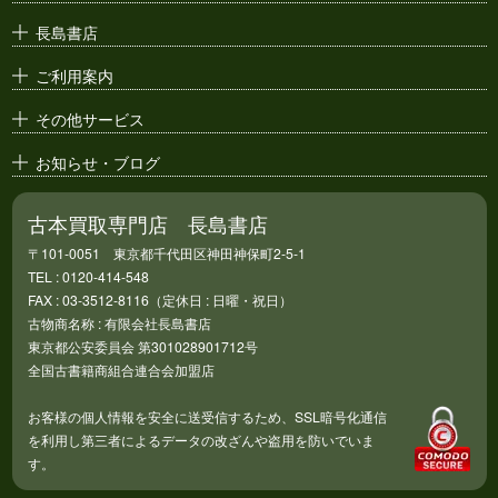
漫画原稿・
原画
長島書店
アニメ・
セル画
ご利用案内
その他サービス
お知らせ・ブログ
古本買取専門店 長島書店
〒101-0051 東京都千代田区神田神保町2-5-1
TEL : 0120-414-548
FAX : 03-3512-8116（定休日 : 日曜・祝日）
古物商名称 : 有限会社長島書店
東京都公安委員会 第301028901712号
全国古書籍商組合連合会加盟店
お客様の個人情報を安全に送受信するため、SSL暗号化通信
を利用し第三者によるデータの改ざんや盗用を防いでいま
す。