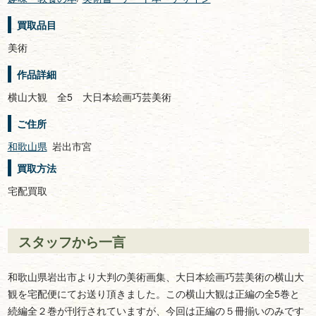
買取品目
美術
作品詳細
横山大観 全5 大日本絵画巧芸美術
ご住所
和歌山県
岩出市宮
買取方法
宅配買取
スタッフから一言
和歌山県岩出市より大判の美術画集、大日本絵画巧芸美術の横山大
観を宅配便にてお送り頂きました。この横山大観は正編の全5巻と
続編全２巻が刊行されていますが、今回は正編の５冊揃いのみです