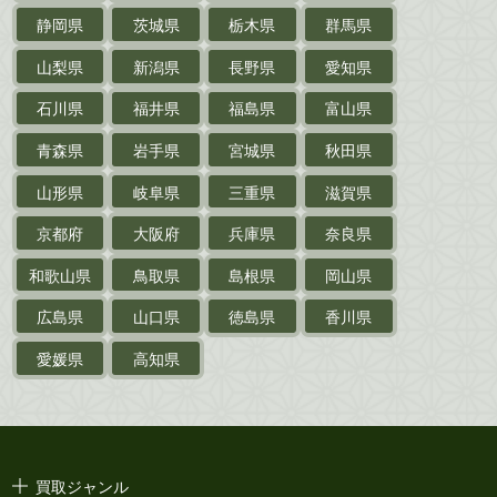
静岡県
茨城県
栃木県
群馬県
作家草稿・原稿・
肉筆物
山梨県
新潟県
長野県
愛知県
探偵小説・
推理小説
石川県
福井県
福島県
富山県
乗物
青森県
岩手県
宮城県
秋田県
鉄道・
電車・
バス
山形県
岐阜県
三重県
滋賀県
戦前・戦中の
紙物・資料
京都府
大阪府
兵庫県
奈良県
絵葉書
和歌山県
鳥取県
島根県
岡山県
支那・満洲・朝鮮・
台湾関係古資料
広島県
山口県
徳島県
香川県
ポスター・チラシ・
カタログ
愛媛県
高知県
映画パンフレット・
演劇ポスター
古い漫画本・
絶版漫画・漫画雑誌
買取ジャンル