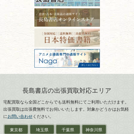
石川県
福井県
古本は汚れていると買取でき
拓本・法帖・
碑帖
ない？適切な保管方法とクリ
古本買取専門店 長島書店
福島県
富山県
ーニング！
ISBNコードとは？書籍の識別
〒101-0051
篆刻・印譜
青森県
岩手県
番号の意味と役割を解説
東京都千代田区神田神保町2-5-1
宮城県
秋田県
フリーダイヤル：0120-414-548
価値ある古書を売るポイント
書道具
電話：03-3512-8115
と注意点
山形県
岐阜県
FAX：03-3512-8116
美術書・アート本・
古物商許可：東京都公安委員会 第
三重県
滋賀県
デザイン本
301028901712号
古物商名称：有限会社長島書店
京都府
大阪府
カメラ・撮影術
兵庫県
奈良県
版画・リトグラフ・
和歌山県
鳥取県
シルクスクリーン
島根県
岡山県
長島書店の出張買取対応エリア
刀剣・
鎧・
甲冑
広島県
山口県
宅配買取なら全国どこからでも送料無料にてご利用いただけます。
武道書・
武術書
徳島県
香川県
出張買取は出張費無料でお伺いいたします。対象かどうかはお気軽
愛媛県
高知県
に
お問い合わせ
ください。
近代文学・
小説・限定本
東京都
埼玉県
千葉県
神奈川県
サイン色紙