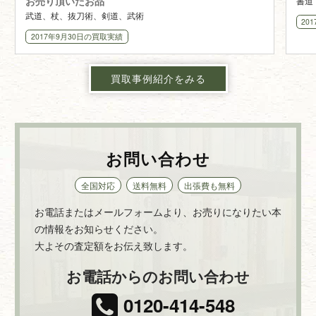
お売り頂いたお品
書道
武道、杖、抜刀術、剣道、武術
20
2017年9月30日
の買取実績
買取事例紹介をみる
お問い合わせ
全国対応
送料無料
出張費も無料
お電話またはメールフォームより、お売りになりたい本
の情報をお知らせください。
大よその査定額をお伝え致します。
お電話からのお問い合わせ
0120-414-548