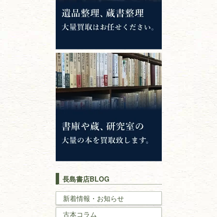
専門書・
学術書
哲学書・思想書
心理学・倫理学
仏教書
神道・神社仏閣
イスラム教
キリスト教
歴史書
世界史・
日本史
長島書店BLOG
戦記・戦史
新着情報・お知らせ
古本コラム
国文学・
国語学