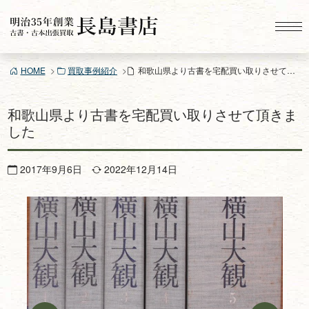
コ
ン
テ
ン
HOME
買取事例紹介
和歌山県より古書を宅配買い取りさせて頂きました
ツ
へ
ス
和歌山県より古書を宅配買い取りさせて頂きま
キ
した
ッ
プ
2017年9月6日
2022年12月14日