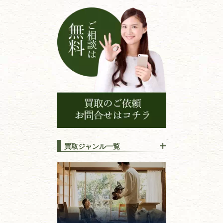
シ
ョ
ン
買取ジャンル一覧
江戸時代の
書物
唐本・漢籍・
中国書物・朝鮮本
錦絵・浮世絵・
版画・刷り物