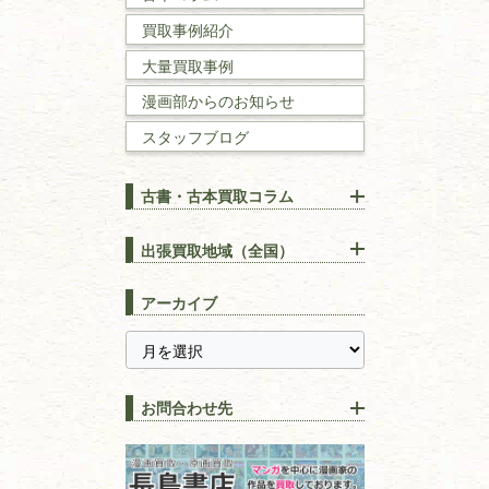
買取事例紹介
理工書
大量買取事例
数学書・
物理学書
漫画部からのお知らせ
スタッフブログ
建築書
古書・古本買取コラム
漢方・
鍼灸・
東洋医学
【出張買取】古本の大量買取
りOK！効率的に売る方法
出張買取地域（全国）
易学・
占い
宅配買取は古本を送るだけ！
東京都
埼玉県
長島書店の便利な買取サービ
スピリチュアル・
精神世界
アーカイブ
ス
千葉県
神奈川県
【持ち込み買取】店頭で簡単
に古本を売るメリットとは？
静岡県
茨城県
全集・
叢書・
大学出版本
古本を高く売る方法！買取で
栃木県
群馬県
上手な売り方のコツを解説
趣味・
教養
お問合わせ先
山梨県
新潟県
古本の保管方法と劣化する原
長野県
愛知県
因！適切な管理で長持ちさせ
書道
るコツ