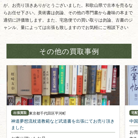
が、お売り頂きありがとうございました。和歌山県で古本を売るな
らお任せ下さい。美術書は勿論、その他の専門書から趣味の本まで
適切に評価致します。また、宅急便での買い取りは勿論、古書のジ
ャンル、量によっては出張も致しますのでお気軽にご相談下さい
その他の買取事例
東京都
千代田区平河町
出張買取
宅
神道夢想流杖道教範など武道書を出張にてお売り頂き
中国
ました
お売