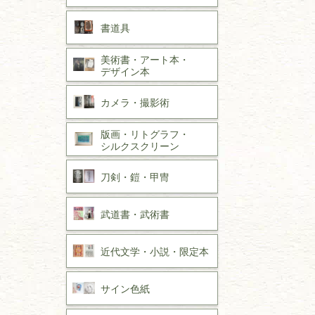
書道具
美術書・アート本・
デザイン本
カメラ・撮影術
版画・リトグラフ・
シルクスクリーン
刀剣・
鎧・
甲冑
武道書・
武術書
近代文学・
小説・限定本
サイン色紙