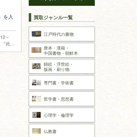
）を入
買取ジャンル一覧
江戸時代の
書物
12～
。『此家
唐本・漢籍・
…
中国書物・朝鮮本
錦絵・浮世絵・
版画・刷り物
専門書・
学術書
哲学書・思想書
心理学・倫理学
仏教書