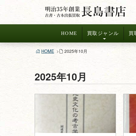
コ
ン
テ
ン
HOME
買取ジャンル
買
ツ
へ
HOME
2025年10月
ス
キ
ッ
2025年10月
プ