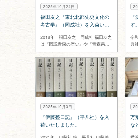
2025年10月24日
2
福田友之『東北北部先史文化の
『
考古学』（同成社）を入荷いた
す
しました。
2018年 福田友之 同成社 福田友之
令
は『図説青森の歴史』や『青森県の
典
貝塚』『津軽海峡域の先史文…
文
2025年10月3日
2
『伊藤整日記』（平凡社）を入
万
荷いたしました。
な
張
2021年 伊藤礼 編 平凡社 伊藤整
横