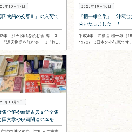
025年10月17日
2025年10月10日
源氏物語の交響Ⅲ』の入荷で
『檀一雄全集』（沖積舎
。
荷いたしました！！
和2年 源氏物語を読む会 編 新
平成4年 沖積舎 檀一雄（19
社 「源氏物語を読む会」は『物語
1976）は日本の小説家です
学組成論』で知られる日本大…
の性格』を発表後、尾崎一
025年10月1日
葉集全解や新編古典文学全集
ど国文学や映画関連の本を出
買取
浜市神奈川区神奈川本町まで古本