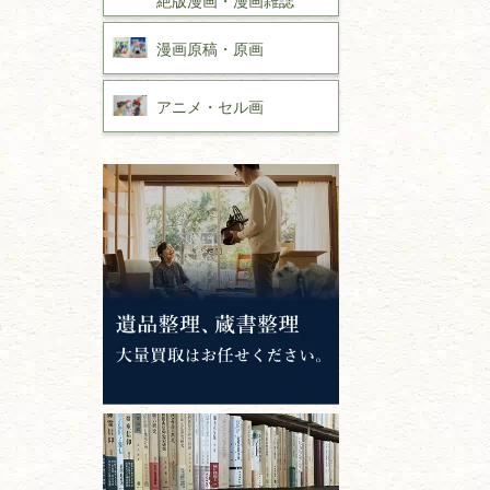
漫画原稿・
原画
アニメ・
セル画