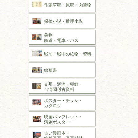
作家草稿・原稿・
肉筆物
探偵小説・
推理小説
乗物
鉄道・
電車・
バス
戦前・戦中の
紙物・資料
絵葉書
支那・満洲・朝鮮・
台湾関係古資料
ポスター・チラシ・
カタログ
映画パンフレット・
演劇ポスター
古い漫画本・
絶版漫画・漫画雑誌