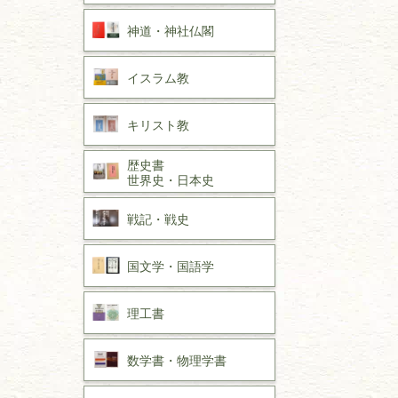
神道・神社仏閣
イスラム教
キリスト教
歴史書
世界史・
日本史
戦記・戦史
国文学・
国語学
理工書
数学書・
物理学書