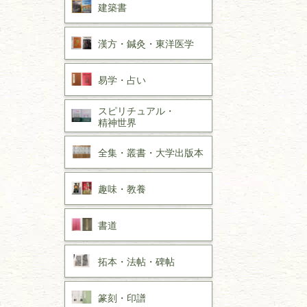
建築書
漢方・
鍼灸・
東洋医学
易学・
占い
スピリチュアル・
精神世界
全集・
叢書・
大学出版本
趣味・
教養
書道
拓本・法帖・
碑帖
篆刻・印譜