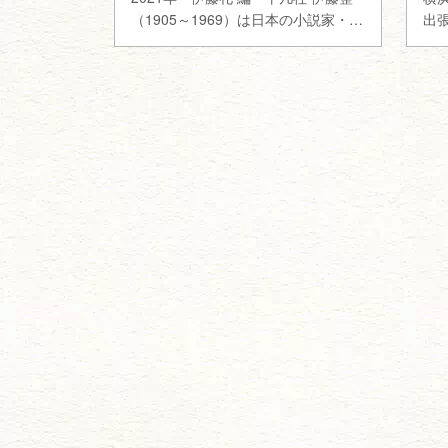
（1905～1969）は日本の小説家・評
出
論家です。文壇へは…
た
出