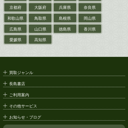
京都府
大阪府
兵庫県
奈良県
絵葉書
和歌山県
鳥取県
島根県
岡山県
支那・満洲・朝鮮・
台湾関係古資料
広島県
山口県
徳島県
香川県
ポスター・チラシ・
カタログ
愛媛県
高知県
映画パンフレット・
演劇ポスター
古い漫画本・
絶版漫画・漫画雑誌
買取ジャンル
漫画原稿・
原画
長島書店
アニメ・
セル画
ご利用案内
その他サービス
お知らせ・ブログ