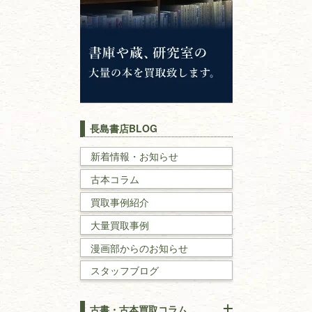
神道・神社仏閣
イスラム教
キリスト教
歴史書
世界史・
日本史
長島書店BLOG
戦記・戦史
新着情報・お知らせ
古本コラム
国文学・
国語学
買取事例紹介
理工書
大量買取事例
数学書・
物理学書
漫画部からのお知らせ
スタッフブログ
建築書
古書・古本買取コラム
漢方・
鍼灸・
東洋医学