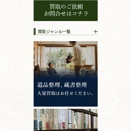
買取ジャンル一覧
江戸時代の
書物
唐本・漢籍・
中国書物・朝鮮本
錦絵・浮世絵・
版画・刷り物
専門書・
学術書
哲学書・思想書
心理学・倫理学
仏教書