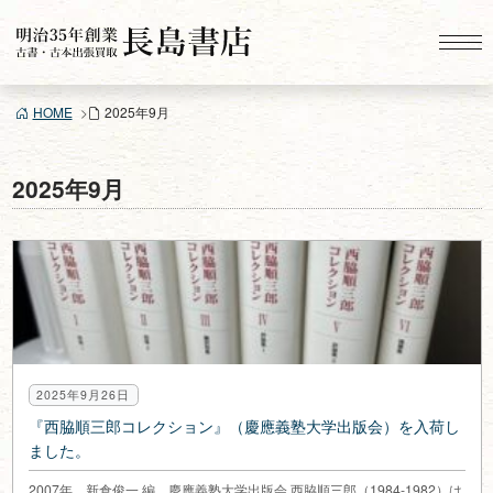
コ
ン
テ
ン
HOME
2025年9月
ツ
へ
ス
2025年9月
キ
ッ
プ
2025年9月26日
『西脇順三郎コレクション』（慶應義塾大学出版会）を入荷し
ました。
2007年 新倉俊一 編 慶應義塾大学出版会 西脇順三郎（1984-1982）は