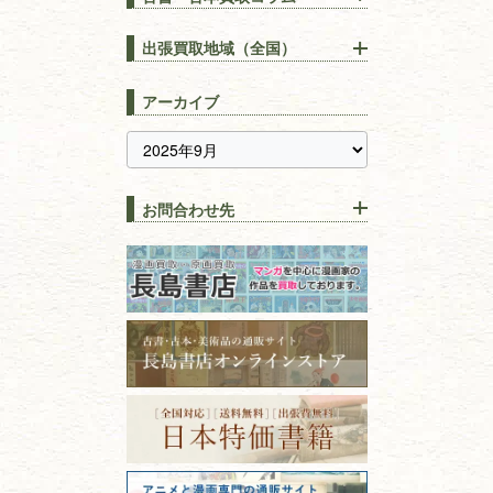
【出張買取】古本の大量買取
りOK！効率的に売る方法
出張買取地域（全国）
易学・
占い
宅配買取は古本を送るだけ！
東京都
埼玉県
長島書店の便利な買取サービ
スピリチュアル・
精神世界
アーカイブ
ス
千葉県
神奈川県
【持ち込み買取】店頭で簡単
に古本を売るメリットとは？
静岡県
茨城県
全集・
叢書・
大学出版本
古本を高く売る方法！買取で
栃木県
群馬県
上手な売り方のコツを解説
趣味・
教養
お問合わせ先
山梨県
新潟県
古本の保管方法と劣化する原
長野県
愛知県
因！適切な管理で長持ちさせ
書道
るコツ
石川県
福井県
古本は汚れていると買取でき
拓本・法帖・
碑帖
ない？適切な保管方法とクリ
古本買取専門店 長島書店
福島県
富山県
ーニング！
ISBNコードとは？書籍の識別
〒101-0051
篆刻・印譜
青森県
岩手県
番号の意味と役割を解説
東京都千代田区神田神保町2-5-1
宮城県
秋田県
フリーダイヤル：0120-414-548
価値ある古書を売るポイント
書道具
電話：03-3512-8115
と注意点
山形県
岐阜県
FAX：03-3512-8116
美術書・アート本・
古物商許可：東京都公安委員会 第
三重県
滋賀県
デザイン本
301028901712号