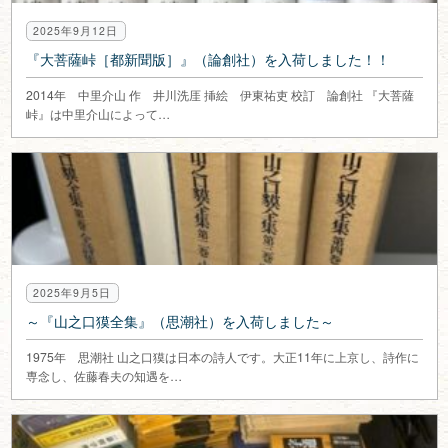
2025年9月12日
『大菩薩峠［都新聞版］』（論創社）を入荷しました！！
2014年 中里介山 作 井川洗厓 挿絵 伊東祐吏 校訂 論創社 『大菩薩
峠』は中里介山によって…
2025年9月5日
～『山之口獏全集』（思潮社）を入荷しました～
1975年 思潮社 山之口獏は日本の詩人です。大正11年に上京し、詩作に
専念し、佐藤春夫の知遇を…