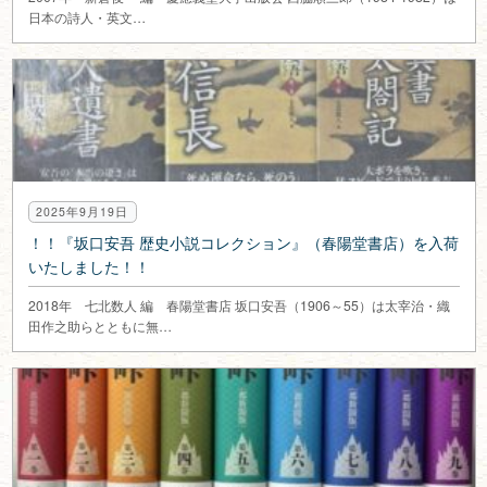
日本の詩人・英文…
2025年9月19日
！！『坂口安吾 歴史小説コレクション』（春陽堂書店）を入荷
いたしました！！
2018年 七北数人 編 春陽堂書店 坂口安吾（1906～55）は太宰治・織
田作之助らとともに無…