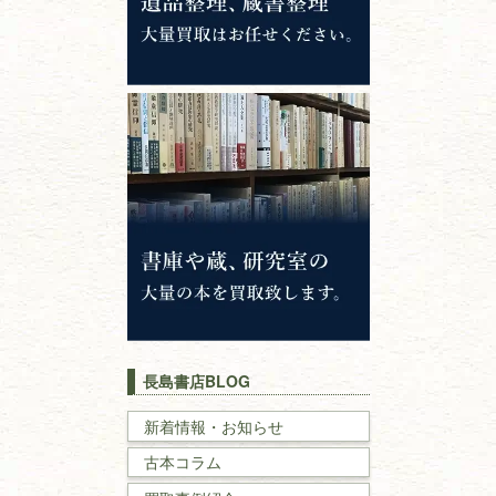
哲学書・思想書
心理学・倫理学
仏教書
神道・神社仏閣
イスラム教
キリスト教
歴史書
世界史・
日本史
長島書店BLOG
戦記・戦史
新着情報・お知らせ
古本コラム
国文学・
国語学