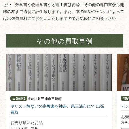
さい。数学書や物理学書など理工書は勿論、その他の専門書から趣
味の本まで適切に評価致します。また、本の量やジャンルによって
は出張費無料にてお伺いいたしますのでお気軽にご相談下さい
その他の買取事例
神奈川県
三浦市三崎町
出張買取
宅
キリスト教などの宗教書を神奈川県三浦市にて 出張
カン
買取
お売
お売り頂いたお品
哲学
キリスト教、宗教