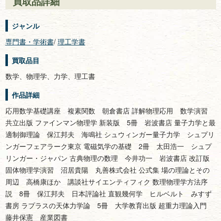
買取品詳細
ジャンル
専門書・学術書
/
理工学書
買取品目
数学、物理学、力学、理工書
作品詳細
応用数学基礎講座 複素関数 朝倉書店 詳解物理応用 数学演習
共立出版 ファインマン物理学 新装版 5冊 岩波書店 量子力学と最
適制御理論 保江邦夫 海鳴社 シュウィンガー量子力学 シュプリ
ンガーフェアラーク東京 電磁気学の基礎 2冊 太田浩一 シュプ
リンガー・ジャパン 古典物理の数理 今井功一 岩波書店 改訂版
固体物理学演習 沼居貴陽 丸善株式会社 公式集 場の理論とその
周辺 高橋康ほか 講談社サイエンティフィク 数理物理学方法序
説 8冊 保江邦夫 日本評論社 直観幾何学 ヒルベルト みすず
書房 ラプラスの天体力学論 5冊 大学教育出版 超重力理論入門
藤井保憲 産業図書