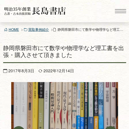
コ
ン
テ
ン
HOME
買取事例紹介
静岡県磐田市にて数学や物理学など理工書を出張・購入させて頂きました
ツ
へ
ス
静岡県磐田市にて数学や物理学など理工書を出
キ
張・購入させて頂きました
ッ
プ
2017年8月3日
2022年12月14日