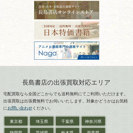
福島県
富山県
ーニング！
ISBNコードとは？書籍の識別
〒101-0051
篆刻・印譜
青森県
岩手県
番号の意味と役割を解説
東京都千代田区神田神保町2-5-1
宮城県
秋田県
フリーダイヤル：0120-414-548
価値ある古書を売るポイント
書道具
電話：03-3512-8115
と注意点
山形県
岐阜県
FAX：03-3512-8116
美術書・アート本・
古物商許可：東京都公安委員会 第
三重県
滋賀県
デザイン本
301028901712号
古物商名称：有限会社長島書店
京都府
大阪府
カメラ・撮影術
兵庫県
奈良県
版画・リトグラフ・
和歌山県
鳥取県
シルクスクリーン
島根県
岡山県
長島書店の出張買取対応エリア
刀剣・
鎧・
甲冑
広島県
山口県
宅配買取なら全国どこからでも送料無料にてご利用いただけます。
武道書・
武術書
徳島県
香川県
出張買取は出張費無料でお伺いいたします。対象かどうかはお気軽
愛媛県
高知県
に
お問い合わせ
ください。
近代文学・
小説・限定本
東京都
埼玉県
千葉県
神奈川県
サイン色紙
静岡県
茨城県
栃木県
群馬県