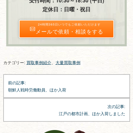
受付時間：10:30～18:30 (平日)
定休日：日曜・祝日
24時間365日いつでもご依頼いただけます
メールで依頼・相談をする
カテゴリー:
買取事例紹介
、
大量買取事例
投
前の記事:
稿
朝鮮人戦時労働動員、ほか入荷
ナ
ビ
次の記事:
ゲ
江戸の都市計画、ほか入荷しました
ー
シ