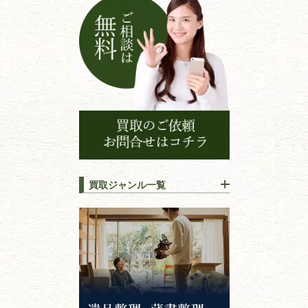
ョ
ン
買取ジャンル一覧
江戸時代の
書物
唐本・漢籍・
中国書物・朝鮮本
錦絵・浮世絵・
版画・刷り物
専門書・
学術書