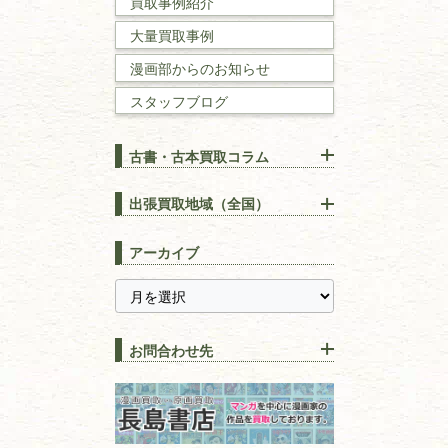
買取事例紹介
理工書
大量買取事例
数学書・
物理学書
漫画部からのお知らせ
スタッフブログ
建築書
古書・古本買取コラム
漢方・
鍼灸・
東洋医学
【出張買取】古本の大量買取
りOK！効率的に売る方法
出張買取地域（全国）
易学・
占い
宅配買取は古本を送るだけ！
東京都
埼玉県
長島書店の便利な買取サービ
スピリチュアル・
精神世界
アーカイブ
ス
千葉県
神奈川県
【持ち込み買取】店頭で簡単
に古本を売るメリットとは？
静岡県
茨城県
全集・
叢書・
大学出版本
古本を高く売る方法！買取で
栃木県
群馬県
上手な売り方のコツを解説
趣味・
教養
お問合わせ先
山梨県
新潟県
古本の保管方法と劣化する原
長野県
愛知県
因！適切な管理で長持ちさせ
書道
るコツ
石川県
福井県
古本は汚れていると買取でき
拓本・法帖・
碑帖
ない？適切な保管方法とクリ
古本買取専門店 長島書店