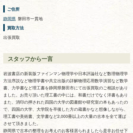
ご住所
静岡県
磐田市一貫地
買取方法
出張買取
スタッフから一言
岩波書店の新装版ファインマン物理学や日本評論社など数理物理学
方法序説など物理学書や共立出版の詳解物理応用数学演習など数学
書、力学書など理工書を静岡県磐田市にて出張買取のご相談があり
ました。お売り頂いた理工書の中には、和書だけでなく洋書もあり
また、消印の押された四国の大学の図書館や研究室の本もあったの
で、四国の大学、大学院を卒後した方の蔵書かなと想像しながら、
理工書や美術書、文学書など2,000冊以上の大量の古本を全て運ば
させて頂きました。
静岡県で古本の整理をお考えのお客様居られましたら是非お任せ下