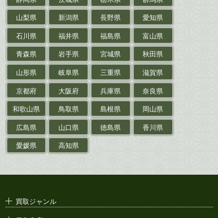
作家草稿・原稿・
肉筆物
山梨県
新潟県
長野県
愛知県
探偵小説・
推理小説
石川県
福井県
福島県
富山県
乗物
青森県
岩手県
宮城県
秋田県
鉄道・
電車・
バス
山形県
岐阜県
三重県
滋賀県
戦前・戦中の
紙物・資料
京都府
大阪府
兵庫県
奈良県
絵葉書
和歌山県
鳥取県
島根県
岡山県
支那・満洲・朝鮮・
台湾関係古資料
広島県
山口県
徳島県
香川県
ポスター・チラシ・
カタログ
愛媛県
高知県
映画パンフレット・
演劇ポスター
古い漫画本・
絶版漫画・漫画雑誌
買取ジャンル
漫画原稿・
原画