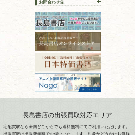
趣味・
教養
お問合わせ先
山梨県
新潟県
古本の保管方法と劣化する原
長野県
愛知県
因！適切な管理で長持ちさせ
書道
るコツ
石川県
福井県
古本は汚れていると買取でき
拓本・法帖・
碑帖
ない？適切な保管方法とクリ
古本買取専門店 長島書店
福島県
富山県
ーニング！
ISBNコードとは？書籍の識別
〒101-0051
篆刻・印譜
青森県
岩手県
番号の意味と役割を解説
東京都千代田区神田神保町2-5-1
宮城県
秋田県
フリーダイヤル：0120-414-548
価値ある古書を売るポイント
書道具
電話：03-3512-8115
と注意点
山形県
岐阜県
FAX：03-3512-8116
美術書・アート本・
古物商許可：東京都公安委員会 第
三重県
滋賀県
デザイン本
301028901712号
古物商名称：有限会社長島書店
京都府
大阪府
カメラ・撮影術
兵庫県
奈良県
版画・リトグラフ・
和歌山県
鳥取県
シルクスクリーン
島根県
岡山県
長島書店の出張買取対応エリア
刀剣・
鎧・
甲冑
広島県
山口県
宅配買取なら全国どこからでも送料無料にてご利用いただけます。
武道書・
武術書
徳島県
香川県
出張買取は出張費無料でお伺いいたします。対象かどうかはお気軽