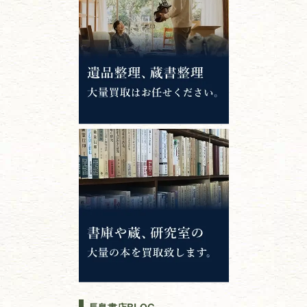
中国書物・朝鮮本
錦絵・浮世絵・
版画・刷り物
専門書・
学術書
哲学書・思想書
心理学・倫理学
仏教書
神道・神社仏閣
イスラム教
キリスト教
歴史書
世界史・
日本史