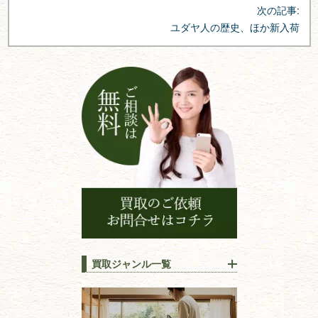
次の記事:
ゲ
ユダヤ人の歴史、ほか新入荷
ー
シ
ョ
ン
買取ジャンル一覧
江戸時代の
書物
唐本・漢籍・