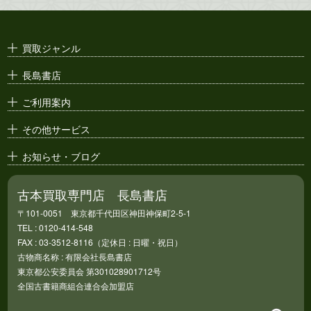
演劇ポスター
古い漫画本・
絶版漫画・漫画雑誌
買取ジャンル
漫画原稿・
原画
長島書店
アニメ・
セル画
ご利用案内
その他サービス
お知らせ・ブログ
古本買取専門店 長島書店
〒101-0051 東京都千代田区神田神保町2-5-1
TEL : 0120-414-548
FAX : 03-3512-8116（定休日 : 日曜・祝日）
古物商名称 : 有限会社長島書店
東京都公安委員会 第301028901712号
全国古書籍商組合連合会加盟店