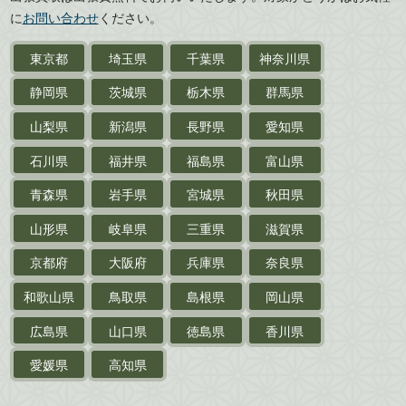
愛媛県
高知県
に
お問い合わせ
ください。
近代文学・
小説・限定本
東京都
埼玉県
千葉県
神奈川県
サイン色紙
静岡県
茨城県
栃木県
群馬県
作家草稿・原稿・
肉筆物
山梨県
新潟県
長野県
愛知県
探偵小説・
推理小説
石川県
福井県
福島県
富山県
乗物
青森県
岩手県
宮城県
秋田県
鉄道・
電車・
バス
山形県
岐阜県
三重県
滋賀県
戦前・戦中の
紙物・資料
京都府
大阪府
兵庫県
奈良県
絵葉書
和歌山県
鳥取県
島根県
岡山県
支那・満洲・朝鮮・
台湾関係古資料
広島県
山口県
徳島県
香川県
ポスター・チラシ・
カタログ
愛媛県
高知県
映画パンフレット・