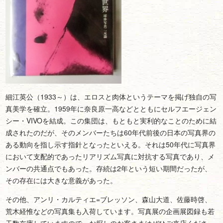
細江英公（1933～）は、エロスと肉体というテーマを掲げ独自の写
真美学を確立。1959年に奈良原一高などとともにセルフエージェン
シー・VIVOを結成。この集団は、もともと実利的なことのために結
成されたのだが、そのメンバーたちは60年代前後の日本の写真界の
ある動向を指し示す指針となったといえる。それは50年代に写真界
において支配的であったリアリズム写真に対抗する写真であり、メ
ンバーの共通点でもあった。存続は2年という短い期間だったが、
その存在には大きな意義があった。
その他、アンリ・カルティエ=ブレッソン、森山大道、佐藤時啓、
荒木経惟などの写真集も入荷しています。写真展の企画展図録も若