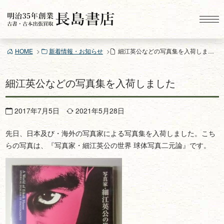
コ
ン
テ
ン
HOME
新着情報・お知らせ
細江英公などの写真集を入荷しました
ツ
へ
ス
細江英公などの写真集を入荷しました
キ
ッ
2017年7月5日
2021年5月28日
プ
先日、日本及び・海外の写真家による写真集を入荷しました。こち
らの写真は、『写真家・細江英公の世界 球体写真二元論』です。