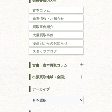
長島書店BLOG
戦記・戦史
古本コラム
新着情報・お知らせ
国文学・
国語学
買取事例紹介
理工書
大量買取事例
数学書・
物理学書
漫画部からのお知らせ
スタッフブログ
建築書
古書・古本買取コラム
漢方・
鍼灸・
東洋医学
【出張買取】古本の大量買取
りOK！効率的に売る方法
出張買取地域（全国）
易学・
占い
宅配買取は古本を送るだけ！
東京都
埼玉県
長島書店の便利な買取サービ
スピリチュアル・
精神世界
アーカイブ
ス
千葉県
神奈川県
【持ち込み買取】店頭で簡単
に古本を売るメリットとは？
静岡県
茨城県
全集・
叢書・
大学出版本
古本を高く売る方法！買取で
栃木県
群馬県
上手な売り方のコツを解説