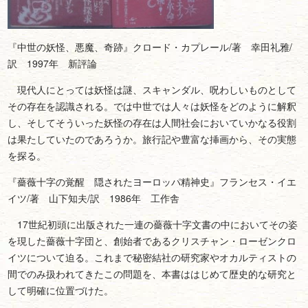
『
中世の妖怪、悪魔、奇跡
』クロード・カプレール/著 幸田礼雅/
訳 1997年 新評論
現代人にとっては妖怪は謎、スキャンダル、呪わしいものとして
その存在を認識される。では中世では人々は妖怪をどのように解釈
し、そしてそういった妖怪の存在は人間社会においていかなる役割
は果たしていたのであろうか。旅行記や豊富な挿画から、その実態
を探る。
『薔薇十字の覚醒 隠されたヨーロッパ精神史』フランセス・イエ
イツ/著 山下知夫/訳 1986年 工作舎
17世紀初頭に出版された一連の薔薇十字文書の中においてその姿
を現した薔薇十字団と、創始者であるクリスチャン・ローゼンクロ
イツについて迫る。これまで秘密結社の研究家やオカルティストの
間でのみ扱われてきたこの問題を、本書ははじめて歴史的な研究と
して明確に位置づけた。