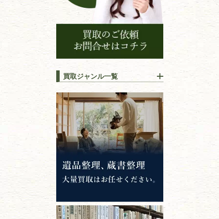
買取ジャンル一覧
江戸時代の
書物
唐本・漢籍・
中国書物・朝鮮本
錦絵・浮世絵・
版画・刷り物
専門書・
学術書
哲学書・思想書
心理学・倫理学