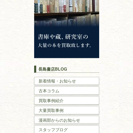
仏教書
神道・神社仏閣
イスラム教
キリスト教
歴史書
世界史・
日本史
長島書店BLOG
戦記・戦史
新着情報・お知らせ
古本コラム
国文学・
国語学
買取事例紹介
理工書
大量買取事例
数学書・
物理学書
漫画部からのお知らせ
スタッフブログ
建築書