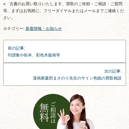
※ 古書のお買い取りいたします。買取のご依頼・ご相談・ご質問
等、まずはお気軽に、フリーダイヤルまたはメールまでご連絡くだ
さい。
カテゴリー:
新着情報・お知らせ
投
前の記事:
稿
印譜集や拓本、彩色木版画等
ナ
ビ
次の記事:
ゲ
漫画家森田まさのり先生のサイン色紙の買取相談
ー
シ
ョ
ン