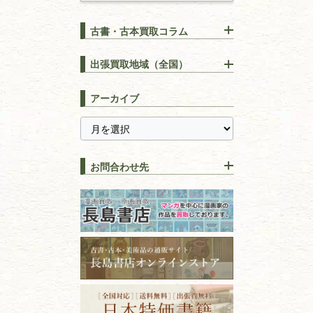
古書・古本買取コラム
漢方・
鍼灸・
東洋医学
【出張買取】古本の大量買取
りOK！効率的に売る方法
出張買取地域（全国）
易学・
占い
宅配買取は古本を送るだけ！
東京都
埼玉県
長島書店の便利な買取サービ
スピリチュアル・
精神世界
アーカイブ
ス
千葉県
神奈川県
【持ち込み買取】店頭で簡単
に古本を売るメリットとは？
静岡県
茨城県
全集・
叢書・
大学出版本
古本を高く売る方法！買取で
栃木県
群馬県
上手な売り方のコツを解説
趣味・
教養
お問合わせ先
山梨県
新潟県
古本の保管方法と劣化する原
長野県
愛知県
因！適切な管理で長持ちさせ
書道
るコツ
石川県
福井県
古本は汚れていると買取でき
拓本・法帖・
碑帖
ない？適切な保管方法とクリ
古本買取専門店 長島書店
福島県
富山県
ーニング！
ISBNコードとは？書籍の識別
〒101-0051
篆刻・印譜
青森県
岩手県
番号の意味と役割を解説
東京都千代田区神田神保町2-5-1
宮城県
秋田県
フリーダイヤル：0120-414-548
価値ある古書を売るポイント
書道具
電話：03-3512-8115
と注意点
山形県
岐阜県
FAX：03-3512-8116