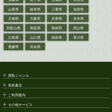
鉄道・
電車・
バス
山形県
岐阜県
三重県
滋賀県
戦前・戦中の
紙物・資料
京都府
大阪府
兵庫県
奈良県
絵葉書
和歌山県
鳥取県
島根県
岡山県
支那・満洲・朝鮮・
台湾関係古資料
広島県
山口県
徳島県
香川県
ポスター・チラシ・
カタログ
愛媛県
高知県
映画パンフレット・
演劇ポスター
古い漫画本・
絶版漫画・漫画雑誌
買取ジャンル
漫画原稿・
原画
長島書店
アニメ・
セル画
ご利用案内
その他サービス