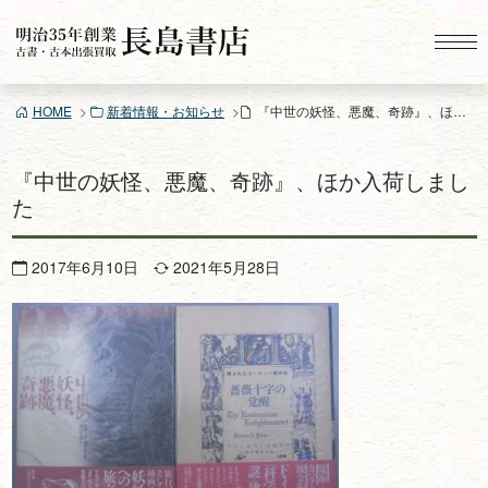
コ
ン
テ
ン
HOME
新着情報・お知らせ
『中世の妖怪、悪魔、奇跡』、ほか入荷しました
ツ
へ
ス
『中世の妖怪、悪魔、奇跡』、ほか入荷しまし
キ
た
ッ
プ
2017年6月10日
2021年5月28日