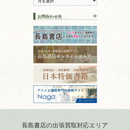
に古本を売るメリットとは？
静岡県
茨城県
全集・
叢書・
大学出版本
古本を高く売る方法！買取で
栃木県
群馬県
上手な売り方のコツを解説
趣味・
教養
お問合わせ先
山梨県
新潟県
古本の保管方法と劣化する原
長野県
愛知県
因！適切な管理で長持ちさせ
書道
るコツ
石川県
福井県
古本は汚れていると買取でき
拓本・法帖・
碑帖
ない？適切な保管方法とクリ
古本買取専門店 長島書店
福島県
富山県
ーニング！
ISBNコードとは？書籍の識別
〒101-0051
篆刻・印譜
青森県
岩手県
番号の意味と役割を解説
東京都千代田区神田神保町2-5-1
宮城県
秋田県
フリーダイヤル：0120-414-548
価値ある古書を売るポイント
書道具
電話：03-3512-8115
と注意点
山形県
岐阜県
FAX：03-3512-8116
美術書・アート本・
古物商許可：東京都公安委員会 第
三重県
滋賀県
デザイン本
301028901712号
古物商名称：有限会社長島書店
京都府
大阪府
カメラ・撮影術
兵庫県
奈良県
版画・リトグラフ・
和歌山県
鳥取県
シルクスクリーン
島根県
岡山県
長島書店の出張買取対応エリア
刀剣・
鎧・
甲冑