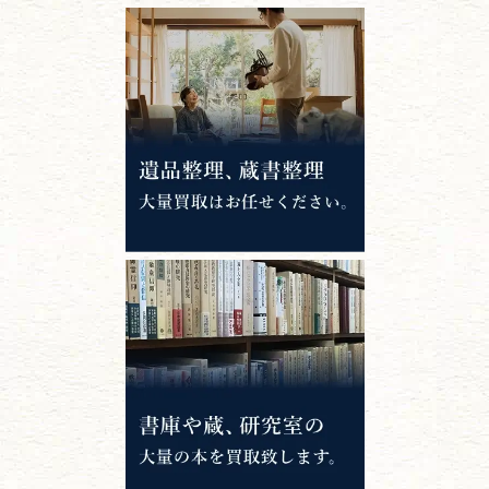
江戸時代の
書物
唐本・漢籍・
中国書物・朝鮮本
錦絵・浮世絵・
版画・刷り物
専門書・
学術書
哲学書・思想書
心理学・倫理学
仏教書
神道・神社仏閣
イスラム教
キリスト教