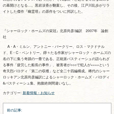
の幕開けとなる…。黒岩涙香が翻案し、その後、江戸川乱歩がリラ
イトした傑作『幽霊塔』の原作をついに邦訳した。
『シャーロック・ホームズの栄冠』北原尚彦/編訳 2007年 論創
社
A・A・ミルン、アントニー・バークリー、ロス・マクドナル
ド、E・C・ベントリー。錚々たる作家がシャーロック・ホームズの
名の下に集う奇蹟の一冊である。正統派パスティーシュの語られざ
る事件「疲労した船長の事件」、被害者が○○○で犯人が××××という
奇天烈パロディ「第二の収穫」など全二十四編構成。稀代のシャー
ロッキアン北原尚彦編訳によるシャーロック・ホームズ・パロディ
&パスティーシュ集、抱腹絶倒間違いなし。
カテゴリー:
新着情報・お知らせ
投
前の記事:
稿