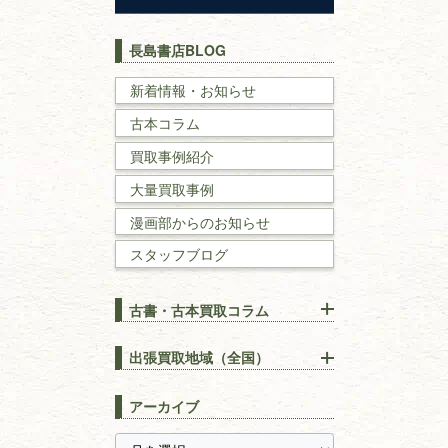
歴史書
世界史・
日本史
長島書店BLOG
戦記・戦史
新着情報・お知らせ
古本コラム
国文学・
国語学
買取事例紹介
理工書
大量買取事例
数学書・
物理学書
漫画部からのお知らせ
スタッフブログ
建築書
古書・古本買取コラム
漢方・
鍼灸・
東洋医学
【出張買取】古本の大量買取
りOK！効率的に売る方法
出張買取地域（全国）
易学・
占い
宅配買取は古本を送るだけ！
東京都
埼玉県
長島書店の便利な買取サービ
スピリチュアル・
精神世界
アーカイブ
ス
千葉県
神奈川県
【持ち込み買取】店頭で簡単