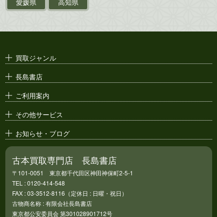
ポスター・チラシ・
カタログ
愛媛県
高知県
映画パンフレット・
演劇ポスター
古い漫画本・
絶版漫画・漫画雑誌
買取ジャンル
漫画原稿・
原画
長島書店
アニメ・
セル画
ご利用案内
その他サービス
お知らせ・ブログ
古本買取専門店 長島書店
〒101-0051 東京都千代田区神田神保町2-5-1
TEL : 0120-414-548
FAX : 03-3512-8116（定休日 : 日曜・祝日）
古物商名称 : 有限会社長島書店
東京都公安委員会 第301028901712号