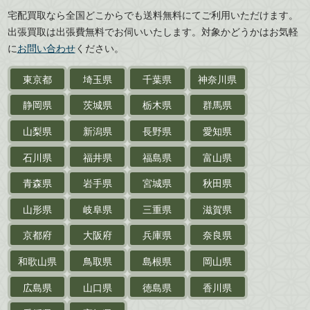
広島県
山口県
宅配買取なら全国どこからでも送料無料にてご利用いただけます。
武道書・
武術書
徳島県
香川県
出張買取は出張費無料でお伺いいたします。対象かどうかはお気軽
愛媛県
高知県
に
お問い合わせ
ください。
近代文学・
小説・限定本
東京都
埼玉県
千葉県
神奈川県
サイン色紙
静岡県
茨城県
栃木県
群馬県
作家草稿・原稿・
肉筆物
山梨県
新潟県
長野県
愛知県
探偵小説・
推理小説
石川県
福井県
福島県
富山県
乗物
青森県
岩手県
宮城県
秋田県
鉄道・
電車・
バス
山形県
岐阜県
三重県
滋賀県
戦前・戦中の
紙物・資料
京都府
大阪府
兵庫県
奈良県
絵葉書
和歌山県
鳥取県
島根県
岡山県
支那・満洲・朝鮮・
台湾関係古資料
広島県
山口県
徳島県
香川県