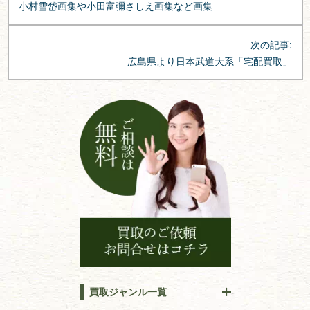
小村雪岱画集や小田富彌さしえ画集など画集
ナ
ビ
次の記事:
ゲ
広島県より日本武道大系「宅配買取」
ー
シ
ョ
ン
買取ジャンル一覧