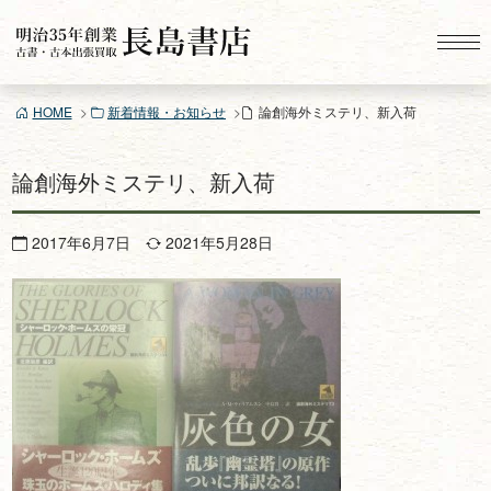
コ
ン
テ
ン
HOME
新着情報・お知らせ
論創海外ミステリ、新入荷
ツ
へ
ス
論創海外ミステリ、新入荷
キ
ッ
2017年6月7日
2021年5月28日
プ