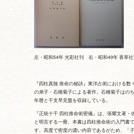
左・昭和54年 光彩社刊 右・昭和49年 香草
『四柱真髄 推命の秘訣』東洋占術における数
の弟子・石橋菊子による著作。石橋菊子はの
年暦と干支早見盤を収録している。
『正統十千 四柱推命術密儀』は、張耀文著・
と明言する一冊。本書は四柱推命術の入門書
す。高度で密度の濃い内容であるがため、「