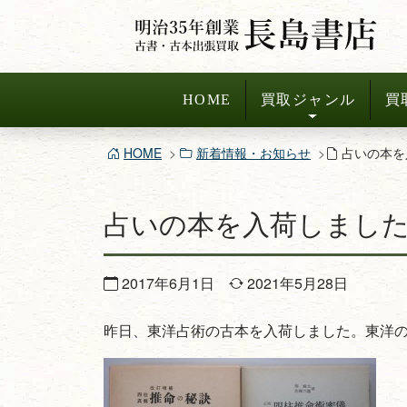
コ
ン
テ
ン
HOME
買取ジャンル
買
ツ
へ
HOME
新着情報・お知らせ
占いの本を
ス
キ
占いの本を入荷しまし
ッ
プ
2017年6月1日
2021年5月28日
昨日、東洋占術の古本を入荷しました。東洋