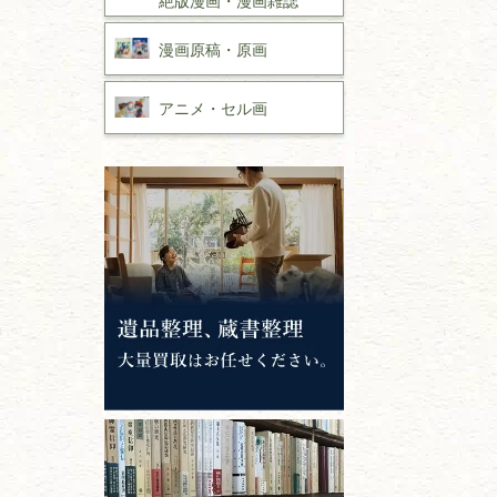
漫画原稿・
原画
アニメ・
セル画