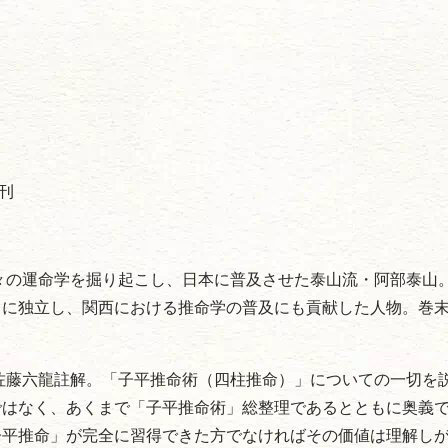
社刊
々の運命学を掘り起こし、日本に普及させた泰山流・阿部泰山
ちに独立し、関西における推命学の普及にも貢献した人物。巻
佐藤六龍註解。「子平推命術（四柱推命）」についての一切を
ではなく、あくまで「子平推命術」総整理であるとともに奥義
子平推命」が完全に習得できた方でなければその価値は理解し