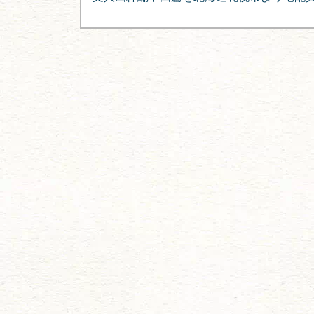
ナ
ビ
ゲ
ー
シ
ョ
ン