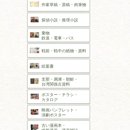
作家草稿・原稿・
肉筆物
探偵小説・
推理小説
乗物
鉄道・
電車・
バス
戦前・戦中の
紙物・資料
絵葉書
支那・満洲・朝鮮・
台湾関係古資料
ポスター・チラシ・
カタログ
映画パンフレット・
演劇ポスター
古い漫画本・
絶版漫画・漫画雑誌