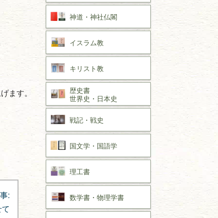
神道・神社仏閣
イスラム教
キリスト教
歴史書
上げます。
世界史・
日本史
戦記・戦史
国文学・
国語学
理工書
事:
数学書・
物理学書
せて