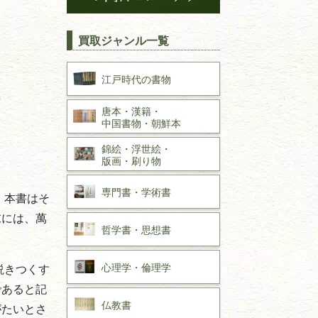
買取ジャンル一覧
江戸時代の
書物
唐本・漢籍・
中国書物・朝鮮本
錦絵・浮世絵・
版画・刷り物
専門書・
学術書
。本書はそ
末には、萬
哲学書・思想書
心理学・倫理学
説きつくす
であると記
仏教書
がたいとさ