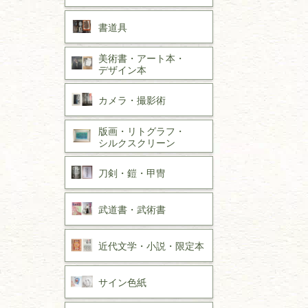
書道具
美術書・アート本・
デザイン本
カメラ・撮影術
版画・リトグラフ・
シルクスクリーン
刀剣・
鎧・
甲冑
武道書・
武術書
近代文学・
小説・限定本
サイン色紙