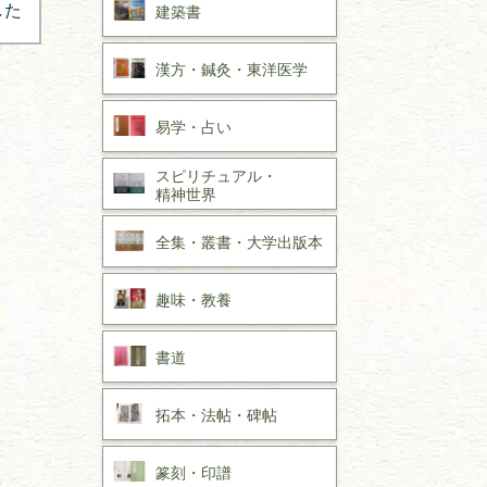
した
建築書
漢方・
鍼灸・
東洋医学
易学・
占い
スピリチュアル・
精神世界
全集・
叢書・
大学出版本
趣味・
教養
書道
拓本・法帖・
碑帖
篆刻・印譜