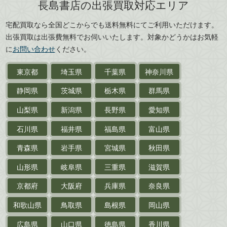
長島書店の出張買取対応エリア
刀剣・
鎧・
甲冑
広島県
山口県
宅配買取なら全国どこからでも送料無料にてご利用いただけます。
武道書・
武術書
徳島県
香川県
出張買取は出張費無料でお伺いいたします。対象かどうかはお気軽
愛媛県
高知県
に
お問い合わせ
ください。
近代文学・
小説・限定本
東京都
埼玉県
千葉県
神奈川県
サイン色紙
静岡県
茨城県
栃木県
群馬県
作家草稿・原稿・
肉筆物
山梨県
新潟県
長野県
愛知県
探偵小説・
推理小説
石川県
福井県
福島県
富山県
乗物
青森県
岩手県
宮城県
秋田県
鉄道・
電車・
バス
山形県
岐阜県
三重県
滋賀県
戦前・戦中の
紙物・資料
京都府
大阪府
兵庫県
奈良県
絵葉書
和歌山県
鳥取県
島根県
岡山県
支那・満洲・朝鮮・
台湾関係古資料
広島県
山口県
徳島県
香川県