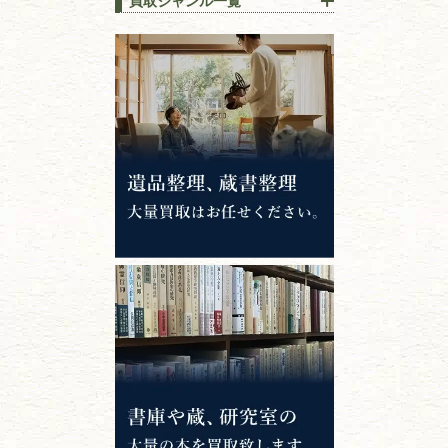
買取ジャンル一覧
江戸時代の
書物
唐本・漢籍・
中国書物・朝鮮本
錦絵・浮世絵・
版画・刷り物
専門書・
学術書
哲学書・思想書
心理学・倫理学
仏教書
神道・神社仏閣
イスラム教