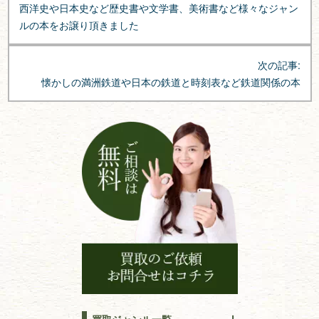
西洋史や日本史など歴史書や文学書、美術書など様々なジャン
ナ
ルの本をお譲り頂きました
ビ
ゲ
次の記事:
ー
懐かしの満洲鉄道や日本の鉄道と時刻表など鉄道関係の本
シ
ョ
ン