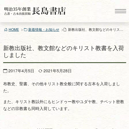
コ
ン
テ
ン
HOME
新着情報・お知らせ
新教出版社、教文館などのキリスト教書を入荷しました
ツ
へ
ス
新教出版社、教文館などのキリスト教書を入荷
キ
しました
ッ
プ
2017年4月5日
2021年5月28日
布教史、聖書、その他キリスト教全般に関する古本を入荷しまし
た。
また、キリスト教以外にもヒンドゥー教やユダヤ教、チベット密教
などの宗教書も同時入荷しています。