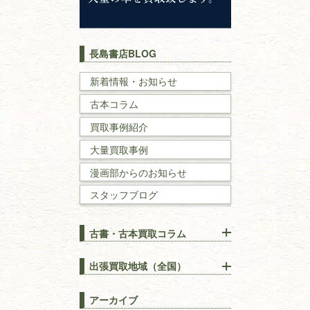
キリスト教
歴史書
世界史・
日本史
長島書店BLOG
戦記・戦史
新着情報・お知らせ
古本コラム
国文学・
国語学
買取事例紹介
理工書
大量買取事例
数学書・
物理学書
漫画部からのお知らせ
スタッフブログ
建築書
古書・古本買取コラム
漢方・
鍼灸・
東洋医学
【出張買取】古本の大量買取
りOK！効率的に売る方法
出張買取地域（全国）
易学・
占い
宅配買取は古本を送るだけ！
東京都
埼玉県
長島書店の便利な買取サービ
スピリチュアル・
精神世界
アーカイブ
ス
千葉県
神奈川県