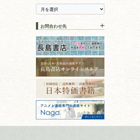
【持ち込み買取】店頭で簡単
に古本を売るメリットとは？
静岡県
茨城県
全集・
叢書・
大学出版本
古本を高く売る方法！買取で
栃木県
群馬県
上手な売り方のコツを解説
趣味・
教養
お問合わせ先
山梨県
新潟県
古本の保管方法と劣化する原
長野県
愛知県
因！適切な管理で長持ちさせ
書道
るコツ
石川県
福井県
古本は汚れていると買取でき
拓本・法帖・
碑帖
ない？適切な保管方法とクリ
古本買取専門店 長島書店
福島県
富山県
ーニング！
ISBNコードとは？書籍の識別
〒101-0051
篆刻・印譜
青森県
岩手県
番号の意味と役割を解説
東京都千代田区神田神保町2-5-1
宮城県
秋田県
フリーダイヤル：0120-414-548
価値ある古書を売るポイント
書道具
電話：03-3512-8115
と注意点
山形県
岐阜県
FAX：03-3512-8116
美術書・アート本・
古物商許可：東京都公安委員会 第
三重県
滋賀県
デザイン本
301028901712号
古物商名称：有限会社長島書店
京都府
大阪府
カメラ・撮影術
兵庫県
奈良県
版画・リトグラフ・
和歌山県
鳥取県
シルクスクリーン
島根県
岡山県