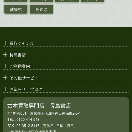
ポスター・チラシ・
カタログ
愛媛県
高知県
映画パンフレット・
演劇ポスター
古い漫画本・
絶版漫画・漫画雑誌
買取ジャンル
漫画原稿・
原画
長島書店
アニメ・
セル画
ご利用案内
その他サービス
お知らせ・ブログ
古本買取専門店 長島書店
〒101-0051 東京都千代田区神田神保町2-5-1
TEL : 0120-414-548
FAX : 03-3512-8116（定休日 : 日曜・祝日）
古物商名称 : 有限会社長島書店