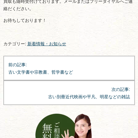
買取も随時受付けております。メールまたはフリーダイヤルへご連
絡だください。
お待ちしております！
カテゴリー:
新着情報・お知らせ
投
前の記事:
稿
古い文学書や宗教書、哲学書など
ナ
ビ
次の記事:
ゲ
古い別冊近代映画や平凡、明星などの雑誌
ー
シ
ョ
ン