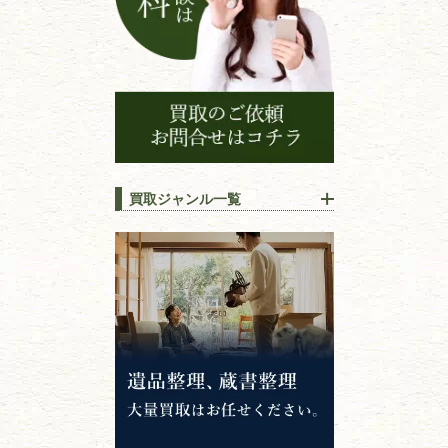
買取ジャンル一覧
江戸時代の
書物
唐本・漢籍・
中国書物・朝鮮本
錦絵・浮世絵・
版画・刷り物
専門書・
学術書
哲学書・思想書