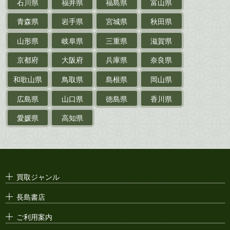
石川県
福井県
福島県
富山県
乗物
青森県
岩手県
宮城県
秋田県
鉄道・
電車・
バス
山形県
岐阜県
三重県
滋賀県
戦前・戦中の
紙物・資料
京都府
大阪府
兵庫県
奈良県
絵葉書
和歌山県
鳥取県
島根県
岡山県
支那・満洲・朝鮮・
台湾関係古資料
広島県
山口県
徳島県
香川県
ポスター・チラシ・
カタログ
愛媛県
高知県
映画パンフレット・
演劇ポスター
古い漫画本・
絶版漫画・漫画雑誌
買取ジャンル
漫画原稿・
原画
長島書店
アニメ・
セル画
ご利用案内