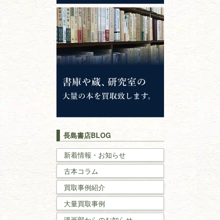
心理学・倫理学
仏教書
神道・神社仏閣
イスラム教
キリスト教
歴史書
世界史・
日本史
長島書店BLOG
戦記・戦史
新着情報・お知らせ
古本コラム
国文学・
国語学
買取事例紹介
理工書
大量買取事例
数学書・
物理学書
漫画部からのお知らせ