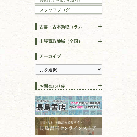
スタッフブログ
建築書
古書・古本買取コラム
漢方・
鍼灸・
東洋医学
【出張買取】古本の大量買取
りOK！効率的に売る方法
出張買取地域（全国）
易学・
占い
宅配買取は古本を送るだけ！
東京都
埼玉県
長島書店の便利な買取サービ
スピリチュアル・
精神世界
アーカイブ
ス
千葉県
神奈川県
【持ち込み買取】店頭で簡単
に古本を売るメリットとは？
静岡県
茨城県
全集・
叢書・
大学出版本
古本を高く売る方法！買取で
栃木県
群馬県
上手な売り方のコツを解説
趣味・
教養
お問合わせ先
山梨県
新潟県
古本の保管方法と劣化する原
長野県
愛知県
因！適切な管理で長持ちさせ
書道
るコツ
石川県
福井県
古本は汚れていると買取でき
拓本・法帖・
碑帖
ない？適切な保管方法とクリ
古本買取専門店 長島書店
福島県
富山県
ーニング！
ISBNコードとは？書籍の識別
〒101-0051
篆刻・印譜
青森県
岩手県
番号の意味と役割を解説
東京都千代田区神田神保町2-5-1