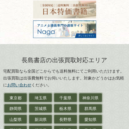
宮城県
秋田県
フリーダイヤル：0120-414-548
価値ある古書を売るポイント
書道具
電話：03-3512-8115
と注意点
山形県
岐阜県
FAX：03-3512-8116
美術書・アート本・
古物商許可：東京都公安委員会 第
三重県
滋賀県
デザイン本
301028901712号
古物商名称：有限会社長島書店
京都府
大阪府
カメラ・撮影術
兵庫県
奈良県
版画・リトグラフ・
和歌山県
鳥取県
シルクスクリーン
島根県
岡山県
長島書店の出張買取対応エリア
刀剣・
鎧・
甲冑
広島県
山口県
宅配買取なら全国どこからでも送料無料にてご利用いただけます。
武道書・
武術書
徳島県
香川県
出張買取は出張費無料でお伺いいたします。対象かどうかはお気軽
愛媛県
高知県
に
お問い合わせ
ください。
近代文学・
小説・限定本
東京都
埼玉県
千葉県
神奈川県
サイン色紙
静岡県
茨城県
栃木県
群馬県
作家草稿・原稿・
肉筆物
山梨県
新潟県
長野県
愛知県
探偵小説・
推理小説