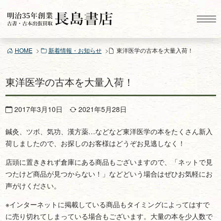
コ
ン
テ
ン
HOME
新着情報・お知らせ
東洋医学の古本を大量入荷！
ツ
へ
ス
東洋医学の古本を大量入荷！
キ
ッ
2017年3月10日
2021年5月28日
プ
鍼灸、ツボ、気功、漢方薬…などなど東洋医学の本をたくさん新入
荷しましたので、お探しのお客様はどうぞお見逃しなく！
店頭に置ききれず倉庫にある商品もございますので、「ネットで見
つたけど商品が見つからない！」などどいう場合はぜひお気軽にお
声がけください。
※インターネットに掲載している商品もタイミングによってはすで
に売り切れてしまっている場合もございます。大量の本を少人数で