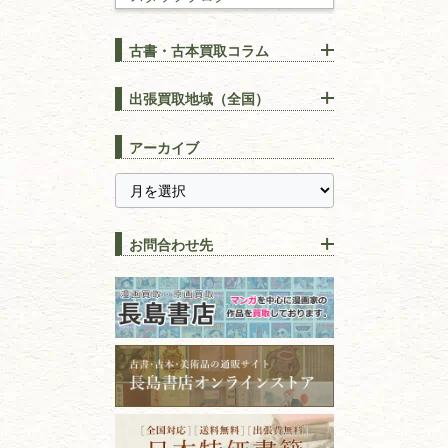
建築書
古書・古本買取コラム
漢方・
鍼灸・
東洋医学
【出張買取】古本の大量買取
りOK！効率的に売る方法
出張買取地域（全国）
易学・
占い
宅配買取は古本を送るだけ！
東京都
埼玉県
長島書店の便利な買取サービ
スピリチュアル・
精神世界
アーカイブ
ス
千葉県
神奈川県
【持ち込み買取】店頭で簡単
に古本を売るメリットとは？
静岡県
茨城県
全集・
叢書・
大学出版本
古本を高く売る方法！買取で
栃木県
群馬県
上手な売り方のコツを解説
趣味・
教養
お問合わせ先
山梨県
新潟県
古本の保管方法と劣化する原
長野県
愛知県
因！適切な管理で長持ちさせ
書道
るコツ
石川県
福井県
古本は汚れていると買取でき
拓本・法帖・
碑帖
ない？適切な保管方法とクリ
古本買取専門店 長島書店
福島県
富山県
ーニング！
ISBNコードとは？書籍の識別
〒101-0051
篆刻・印譜
青森県
岩手県
番号の意味と役割を解説
東京都千代田区神田神保町2-5-1
宮城県
秋田県
フリーダイヤル：0120-414-548
価値ある古書を売るポイント
書道具
電話：03-3512-8115
と注意点
山形県
岐阜県
FAX：03-3512-8116