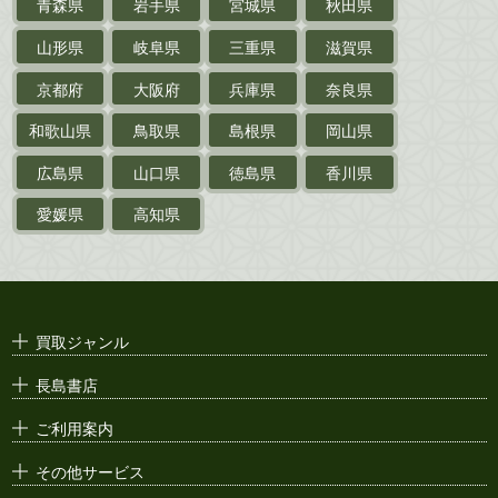
青森県
岩手県
宮城県
秋田県
鉄道・
電車・
バス
山形県
岐阜県
三重県
滋賀県
戦前・戦中の
紙物・資料
京都府
大阪府
兵庫県
奈良県
絵葉書
和歌山県
鳥取県
島根県
岡山県
支那・満洲・朝鮮・
台湾関係古資料
広島県
山口県
徳島県
香川県
ポスター・チラシ・
カタログ
愛媛県
高知県
映画パンフレット・
演劇ポスター
古い漫画本・
絶版漫画・漫画雑誌
買取ジャンル
漫画原稿・
原画
長島書店
アニメ・
セル画
ご利用案内
その他サービス