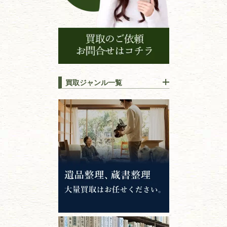
買取ジャンル一覧
江戸時代の
書物
唐本・漢籍・
中国書物・朝鮮本
錦絵・浮世絵・
版画・刷り物
専門書・
学術書
哲学書・思想書
心理学・倫理学