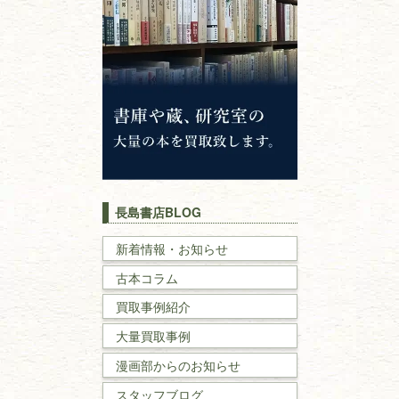
仏教書
神道・神社仏閣
イスラム教
キリスト教
歴史書
世界史・
日本史
長島書店BLOG
戦記・戦史
新着情報・お知らせ
古本コラム
国文学・
国語学
買取事例紹介
理工書
大量買取事例
数学書・
物理学書
漫画部からのお知らせ
スタッフブログ