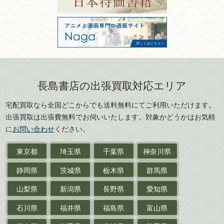
美術書・アート本・
古物商許可：東京都公安委員会 第
三重県
滋賀県
デザイン本
301028901712号
古物商名称：有限会社長島書店
京都府
大阪府
カメラ・撮影術
兵庫県
奈良県
版画・リトグラフ・
和歌山県
鳥取県
シルクスクリーン
島根県
岡山県
長島書店の出張買取対応エリア
刀剣・
鎧・
甲冑
広島県
山口県
宅配買取なら全国どこからでも送料無料にてご利用いただけます。
武道書・
武術書
徳島県
香川県
出張買取は出張費無料でお伺いいたします。対象かどうかはお気軽
愛媛県
高知県
に
お問い合わせ
ください。
近代文学・
小説・限定本
東京都
埼玉県
千葉県
神奈川県
サイン色紙
静岡県
茨城県
栃木県
群馬県
作家草稿・原稿・
肉筆物
山梨県
新潟県
長野県
愛知県
探偵小説・
推理小説
石川県
福井県
福島県
富山県
乗物