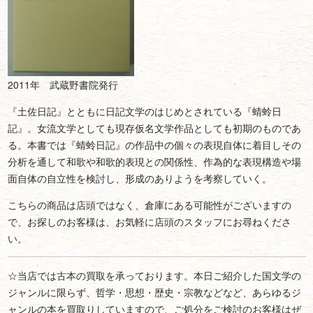
2011年 武蔵野書院発行
『土佐日記』とともに日記文学のはじめとされている『蜻蛉日
記』。女流文学としても現存仮名文学作品としても初期のものであ
る。本書では『蜻蛉日記』の作品中の個々の表現自体に着目しその
分析を通して和歌や和歌的表現との関係性、作為的な表現構造や場
面自体の自立性を検討し、形成のありようを考察していく。
こちらの商品は店頭ではなく、倉庫にある可能性がございますの
で、お探しのお客様は、お気軽に店頭のスタッフにお尋ねくださ
い。
☆当店では古本の買取を承っております。本日ご紹介した国文学の
ジャンルに限らず、哲学・思想・歴史・宗教などなど、あらゆるジ
ャンルの本を買取りしていますので、ご処分をご検討のお客様はぜ