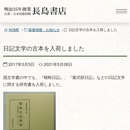
コ
ン
テ
ン
HOME
新着情報・お知らせ
日記文学の古本を入荷しました
ツ
へ
ス
日記文学の古本を入荷しました
キ
ッ
2017年3月3日
2021年5月28日
プ
国文学書の中でも、『蜻蛉日記』、『紫式部日記』などの日記文学
に関する研究書を入荷しました。