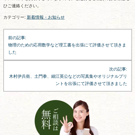
ひご連絡ください。
カテゴリー:
新着情報・お知らせ
投
前の記事:
稿
物理のための応用数学など理工書を出張にて評価させて頂きま
ナ
した
ビ
ゲ
次の記事:
ー
木村伊兵衛、土門拳、細江英公などの写真集やオリジナルプリ
シ
ントを出張にて評価させて頂きました
ョ
ン