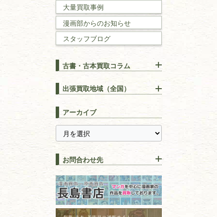
大量買取事例
数学書・
物理学書
漫画部からのお知らせ
スタッフブログ
建築書
古書・古本買取コラム
漢方・
鍼灸・
東洋医学
【出張買取】古本の大量買取
りOK！効率的に売る方法
出張買取地域（全国）
易学・
占い
宅配買取は古本を送るだけ！
東京都
埼玉県
長島書店の便利な買取サービ
スピリチュアル・
精神世界
アーカイブ
ス
千葉県
神奈川県
【持ち込み買取】店頭で簡単
に古本を売るメリットとは？
静岡県
茨城県
全集・
叢書・
大学出版本
古本を高く売る方法！買取で
栃木県
群馬県
上手な売り方のコツを解説
趣味・
教養
お問合わせ先
山梨県
新潟県
古本の保管方法と劣化する原
長野県
愛知県
因！適切な管理で長持ちさせ
書道
るコツ
石川県
福井県
古本は汚れていると買取でき
拓本・法帖・
碑帖
ない？適切な保管方法とクリ
古本買取専門店 長島書店
福島県
富山県
ーニング！