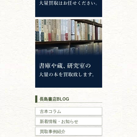
哲学書・思想書
心理学・倫理学
仏教書
神道・神社仏閣
イスラム教
キリスト教
歴史書
世界史・
日本史
長島書店BLOG
戦記・戦史
古本コラム
新着情報・お知らせ
国文学・
国語学
買取事例紹介
理工書