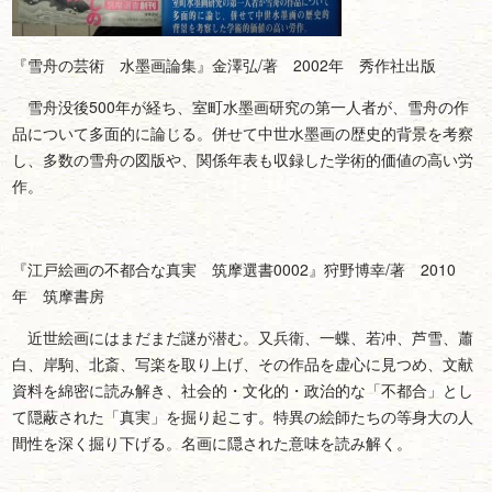
『雪舟の芸術 水墨画論集』金澤弘/著 2002年 秀作社出版
雪舟没後500年が経ち、室町水墨画研究の第一人者が、雪舟の作
品について多面的に論じる。併せて中世水墨画の歴史的背景を考察
し、多数の雪舟の図版や、関係年表も収録した学術的価値の高い労
作。
『江戸絵画の不都合な真実 筑摩選書0002』狩野博幸/著 2010
年 筑摩書房
近世絵画にはまだまだ謎が潜む。又兵衛、一蝶、若冲、芦雪、蕭
白、岸駒、北斎、写楽を取り上げ、その作品を虚心に見つめ、文献
資料を綿密に読み解き、社会的・文化的・政治的な「不都合」とし
て隠蔽された「真実」を掘り起こす。特異の絵師たちの等身大の人
間性を深く掘り下げる。名画に隠された意味を読み解く。