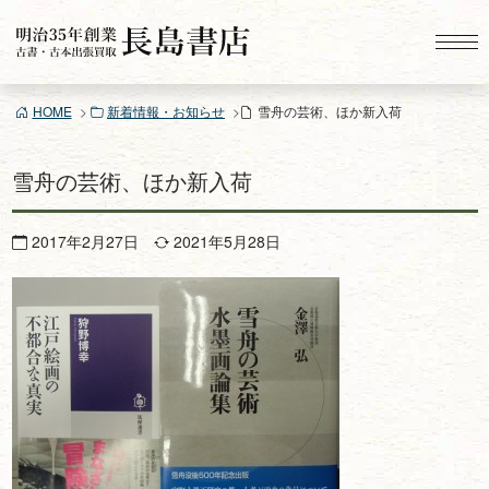
コ
ン
テ
ン
HOME
新着情報・お知らせ
雪舟の芸術、ほか新入荷
ツ
へ
ス
雪舟の芸術、ほか新入荷
キ
ッ
2017年2月27日
2021年5月28日
プ