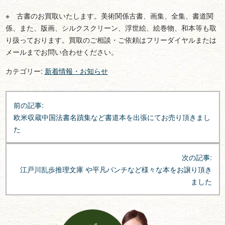
※ 古書のお買取いたします。美術関係古書、画集、全集、書道関
係、また、版画、シルクスクリーン、浮世絵、絵巻物、和本等も取
り扱っております。買取のご相談・ご依頼はフリーダイヤルまたは
メールまでお問い合わせください。
カテゴリー:
新着情報・お知らせ
投
前の記事:
稿
欧米収蔵中国法書名蹟集など書道本を出張にてお売り頂きまし
ナ
た
ビ
ゲ
次の記事:
ー
江戸川乱歩推理文庫 や平凡パンチなど様々な本をお譲り頂き
シ
ました
ョ
ン