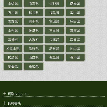
山梨県
新潟県
長野県
愛知県
探偵小説・
推理小説
石川県
福井県
福島県
富山県
乗物
青森県
岩手県
宮城県
秋田県
鉄道・
電車・
バス
山形県
岐阜県
三重県
滋賀県
戦前・戦中の
紙物・資料
京都府
大阪府
兵庫県
奈良県
絵葉書
和歌山県
鳥取県
島根県
岡山県
支那・満洲・朝鮮・
台湾関係古資料
広島県
山口県
徳島県
香川県
ポスター・チラシ・
カタログ
愛媛県
高知県
映画パンフレット・
演劇ポスター
古い漫画本・
絶版漫画・漫画雑誌
買取ジャンル
漫画原稿・
原画
長島書店