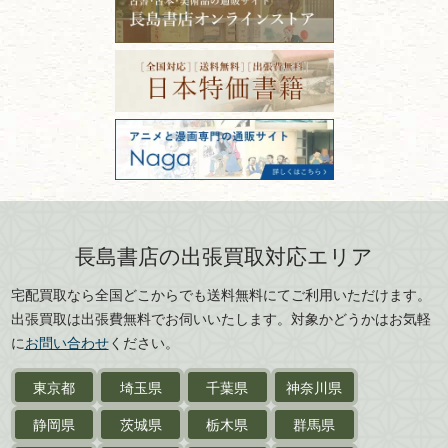
ISBNコードとは？書籍の識別
〒101-0051
篆刻・印譜
青森県
岩手県
番号の意味と役割を解説
東京都千代田区神田神保町2-5-1
宮城県
秋田県
フリーダイヤル：0120-414-548
価値ある古書を売るポイント
書道具
電話：03-3512-8115
と注意点
山形県
岐阜県
FAX：03-3512-8116
美術書・アート本・
古物商許可：東京都公安委員会 第
三重県
滋賀県
デザイン本
301028901712号
古物商名称：有限会社長島書店
京都府
大阪府
カメラ・撮影術
兵庫県
奈良県
版画・リトグラフ・
和歌山県
鳥取県
シルクスクリーン
島根県
岡山県
長島書店の出張買取対応エリア
刀剣・
鎧・
甲冑
広島県
山口県
宅配買取なら全国どこからでも送料無料にてご利用いただけます。
武道書・
武術書
徳島県
香川県
出張買取は出張費無料でお伺いいたします。対象かどうかはお気軽
愛媛県
高知県
に
お問い合わせ
ください。
近代文学・
小説・限定本
東京都
埼玉県
千葉県
神奈川県
サイン色紙
静岡県
茨城県
栃木県
群馬県
作家草稿・原稿・
肉筆物