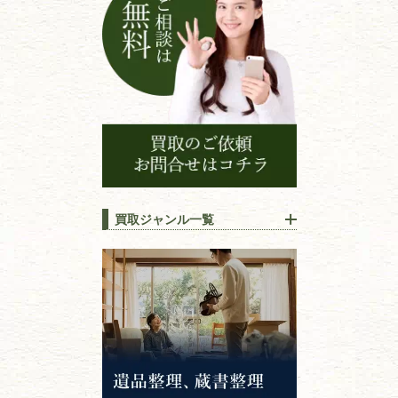
買取ジャンル一覧
江戸時代の
書物
唐本・漢籍・
中国書物・朝鮮本
錦絵・浮世絵・
版画・刷り物
専門書・
学術書