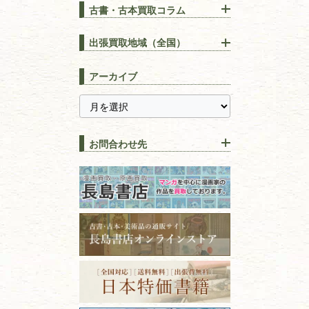
古書・古本買取コラム
漢方・
鍼灸・
東洋医学
【出張買取】古本の大量買取
りOK！効率的に売る方法
出張買取地域（全国）
易学・
占い
宅配買取は古本を送るだけ！
東京都
埼玉県
長島書店の便利な買取サービ
スピリチュアル・
精神世界
アーカイブ
ス
千葉県
神奈川県
【持ち込み買取】店頭で簡単
に古本を売るメリットとは？
静岡県
茨城県
全集・
叢書・
大学出版本
古本を高く売る方法！買取で
栃木県
群馬県
上手な売り方のコツを解説
趣味・
教養
お問合わせ先
山梨県
新潟県
古本の保管方法と劣化する原
長野県
愛知県
因！適切な管理で長持ちさせ
書道
るコツ
石川県
福井県
古本は汚れていると買取でき
拓本・法帖・
碑帖
ない？適切な保管方法とクリ
古本買取専門店 長島書店
福島県
富山県
ーニング！
ISBNコードとは？書籍の識別
〒101-0051
篆刻・印譜
青森県
岩手県
番号の意味と役割を解説
東京都千代田区神田神保町2-5-1
宮城県
秋田県
フリーダイヤル：0120-414-548
価値ある古書を売るポイント
書道具
電話：03-3512-8115
と注意点
山形県
岐阜県
FAX：03-3512-8116
美術書・アート本・
古物商許可：東京都公安委員会 第
三重県
滋賀県
デザイン本