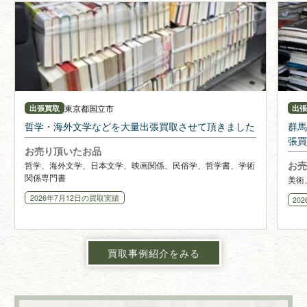
東京都
国立市
出張買取
出
哲学・海外文学などを大量出張買取させて頂きました
群馬
張買
お売り頂いたお品
お売
哲学、海外文学、日本文学、映画関係、民俗学、哲学書、学術
関係専門書
美術
2026年7月12日
の買取実績
20
買取事例紹介をみる