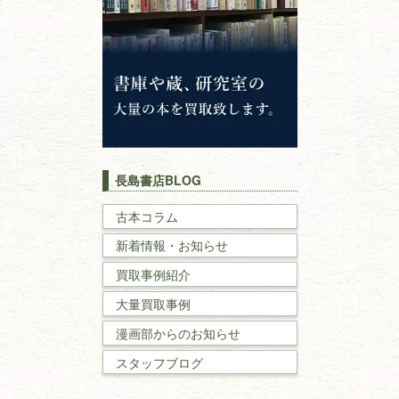
神道・神社仏閣
イスラム教
キリスト教
歴史書
世界史・
日本史
長島書店BLOG
戦記・戦史
古本コラム
新着情報・お知らせ
国文学・
国語学
買取事例紹介
理工書
大量買取事例
数学書・
物理学書
漫画部からのお知らせ
スタッフブログ
建築書