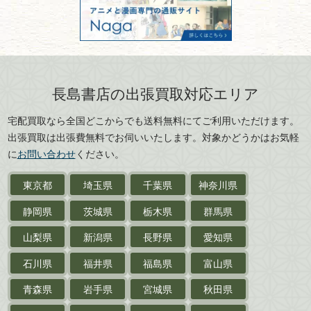
301028901712号
古物商名称：有限会社長島書店
京都府
大阪府
カメラ・撮影術
兵庫県
奈良県
版画・リトグラフ・
和歌山県
鳥取県
シルクスクリーン
島根県
岡山県
長島書店の出張買取対応エリア
刀剣・
鎧・
甲冑
広島県
山口県
宅配買取なら全国どこからでも送料無料にてご利用いただけます。
武道書・
武術書
徳島県
香川県
出張買取は出張費無料でお伺いいたします。対象かどうかはお気軽
愛媛県
高知県
に
お問い合わせ
ください。
近代文学・
小説・限定本
東京都
埼玉県
千葉県
神奈川県
サイン色紙
静岡県
茨城県
栃木県
群馬県
作家草稿・原稿・
肉筆物
山梨県
新潟県
長野県
愛知県
探偵小説・
推理小説
石川県
福井県
福島県
富山県
乗物
青森県
岩手県
宮城県
秋田県
鉄道・
電車・
バス