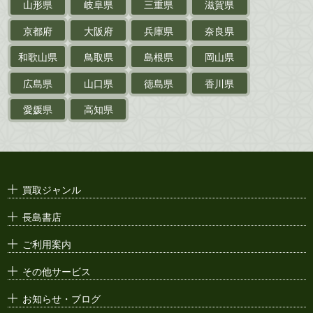
山形県
岐阜県
三重県
滋賀県
戦前・戦中の
紙物・資料
京都府
大阪府
兵庫県
奈良県
絵葉書
和歌山県
鳥取県
島根県
岡山県
支那・満洲・朝鮮・
台湾関係古資料
広島県
山口県
徳島県
香川県
ポスター・チラシ・
カタログ
愛媛県
高知県
映画パンフレット・
演劇ポスター
古い漫画本・
絶版漫画・漫画雑誌
買取ジャンル
漫画原稿・
原画
長島書店
アニメ・
セル画
ご利用案内
その他サービス
お知らせ・ブログ