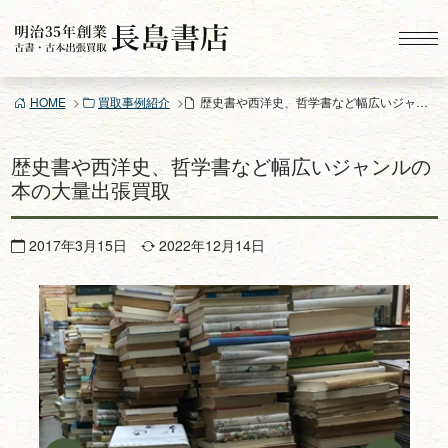
コ
ン
テ
ン
HOME
買取事例紹介
歴史書や西洋史、哲学書など幅広いジャンルの本の大量出張買取
ツ
へ
ス
歴史書や西洋史、哲学書など幅広いジャンルの
キ
本の大量出張買取
ッ
プ
2017年3月15日
2022年12月14日