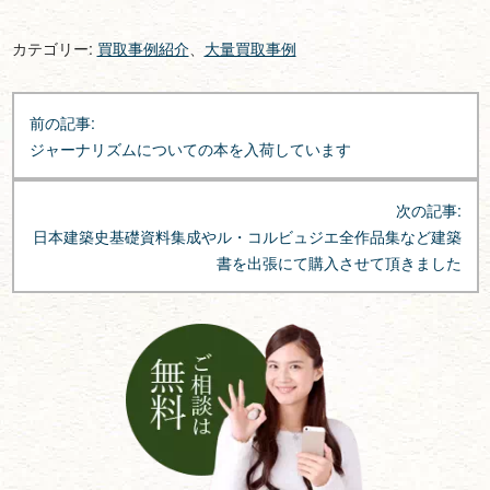
カテゴリー:
買取事例紹介
、
大量買取事例
投
前の記事:
稿
ジャーナリズムについての本を入荷しています
ナ
ビ
次の記事:
ゲ
日本建築史基礎資料集成やル・コルビュジエ全作品集など建築
ー
書を出張にて購入させて頂きました
シ
ョ
ン