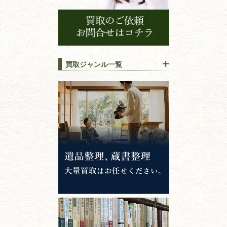
買取ジャンル一覧
江戸時代の
書物
唐本・漢籍・
中国書物・朝鮮本
錦絵・浮世絵・
版画・刷り物
専門書・
学術書
哲学書・思想書
心理学・倫理学
仏教書