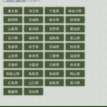
近代文学・
小説・限定本
東京都
埼玉県
千葉県
神奈川県
サイン色紙
静岡県
茨城県
栃木県
群馬県
作家草稿・原稿・
肉筆物
山梨県
新潟県
長野県
愛知県
探偵小説・
推理小説
石川県
福井県
福島県
富山県
乗物
青森県
岩手県
宮城県
秋田県
鉄道・
電車・
バス
山形県
岐阜県
三重県
滋賀県
戦前・戦中の
紙物・資料
京都府
大阪府
兵庫県
奈良県
絵葉書
和歌山県
鳥取県
島根県
岡山県
支那・満洲・朝鮮・
台湾関係古資料
広島県
山口県
徳島県
香川県
ポスター・チラシ・
カタログ
愛媛県
高知県
映画パンフレット・
演劇ポスター