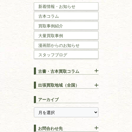
戦記・戦史
新着情報・お知らせ
古本コラム
国文学・
国語学
買取事例紹介
理工書
大量買取事例
数学書・
物理学書
漫画部からのお知らせ
スタッフブログ
建築書
古書・古本買取コラム
漢方・
鍼灸・
東洋医学
【出張買取】古本の大量買取
りOK！効率的に売る方法
出張買取地域（全国）
易学・
占い
宅配買取は古本を送るだけ！
東京都
埼玉県
長島書店の便利な買取サービ
スピリチュアル・
精神世界
アーカイブ
ス
千葉県
神奈川県
【持ち込み買取】店頭で簡単
に古本を売るメリットとは？
静岡県
茨城県
全集・
叢書・
大学出版本
古本を高く売る方法！買取で
栃木県
群馬県
上手な売り方のコツを解説
趣味・
教養
お問合わせ先
山梨県
新潟県