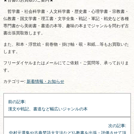
哲学書・社会科学書・人文科学書・歴史書・心理学書・宗教書・
仏教書・国文学書・理工書・文学全集・戦記・軍記・戦史など各種
専門書から美術書・書道の本等、趣味の本までジャンルを問わず古
書出張買取致します。
また、和本・浮世絵・前巻物・掛け軸・硯・和紙…等もお買取いた
します。
フリーダイヤルまたはメールにてご依頼・ご質問等、承っておりま
す。
カテゴリー:
新着情報・お知らせ
投
前の記事:
稿
漢文や戦記、書道など幅広いジャンルの本
ナ
ビ
次の記事:
ゲ
中村元選集や古典梵語大文法など仏教書を出張・評価させて頂