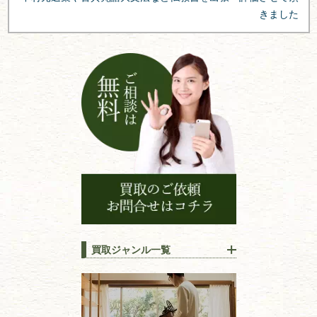
ー
きました
シ
ョ
ン
買取ジャンル一覧
江戸時代の
書物
唐本・漢籍・
中国書物・朝鮮本