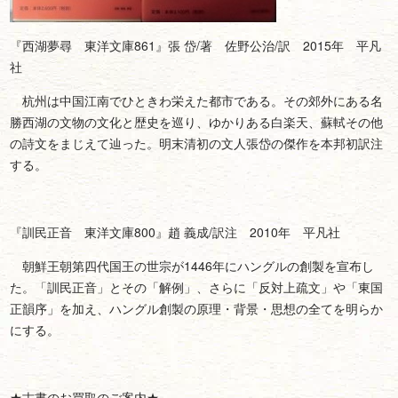
『西湖夢尋 東洋文庫861』張 岱/著 佐野公治/訳 2015年 平凡
社
杭州は中国江南でひときわ栄えた都市である。その郊外にある名
勝西湖の文物の文化と歴史を巡り、ゆかりある白楽天、蘇軾その他
の詩文をまじえて辿った。明末清初の文人張岱の傑作を本邦初訳注
する。
『訓民正音 東洋文庫800』趙 義成/訳注 2010年 平凡社
朝鮮王朝第四代国王の世宗が1446年にハングルの創製を宣布し
た。「訓民正音」とその「解例」、さらに「反対上疏文」や「東国
正韻序」を加え、ハングル創製の原理・背景・思想の全てを明らか
にする。
★古書のお買取のご案内★