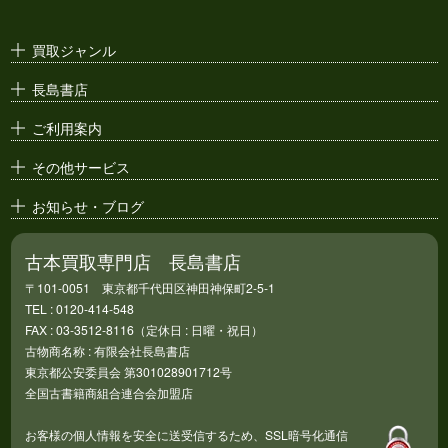
古い漫画本・
絶版漫画・漫画雑誌
買取ジャンル
漫画原稿・
原画
長島書店
アニメ・
セル画
ご利用案内
その他サービス
お知らせ・ブログ
古本買取専門店 長島書店
〒101-0051 東京都千代田区神田神保町2-5-1
TEL : 0120-414-548
FAX : 03-3512-8116（定休日 : 日曜・祝日）
古物商名称 : 有限会社長島書店
東京都公安委員会 第301028901712号
全国古書籍商組合連合会加盟店
お客様の個人情報を安全に送受信するため、SSL暗号化通信