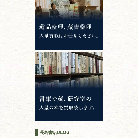
錦絵・浮世絵・
版画・刷り物
専門書・
学術書
哲学書・思想書
心理学・倫理学
仏教書
神道・神社仏閣
イスラム教
キリスト教
歴史書
世界史・
日本史
長島書店BLOG