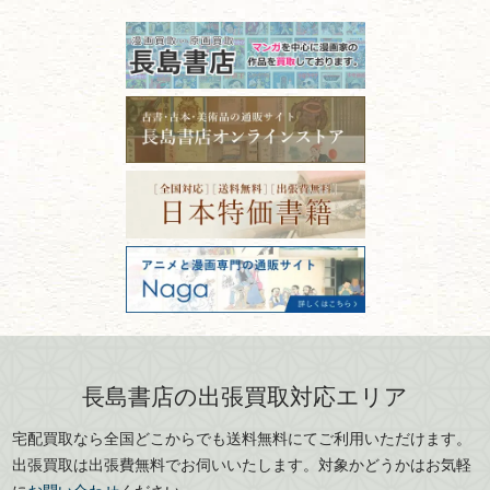
古本の保管方法と劣化する原
長野県
愛知県
因！適切な管理で長持ちさせ
書道
るコツ
石川県
福井県
古本は汚れていると買取でき
拓本・法帖・
碑帖
ない？適切な保管方法とクリ
古本買取専門店 長島書店
福島県
富山県
ーニング！
ISBNコードとは？書籍の識別
〒101-0051
篆刻・印譜
青森県
岩手県
番号の意味と役割を解説
東京都千代田区神田神保町2-5-1
宮城県
秋田県
フリーダイヤル：0120-414-548
価値ある古書を売るポイント
書道具
電話：03-3512-8115
と注意点
山形県
岐阜県
FAX：03-3512-8116
美術書・アート本・
古物商許可：東京都公安委員会 第
三重県
滋賀県
デザイン本
301028901712号
古物商名称：有限会社長島書店
京都府
大阪府
カメラ・撮影術
兵庫県
奈良県
版画・リトグラフ・
和歌山県
鳥取県
シルクスクリーン
島根県
岡山県
長島書店の出張買取対応エリア
刀剣・
鎧・
甲冑
広島県
山口県
宅配買取なら全国どこからでも送料無料にてご利用いただけます。
武道書・
武術書
徳島県
香川県
出張買取は出張費無料でお伺いいたします。対象かどうかはお気軽
愛媛県
高知県
に
お問い合わせ
ください。