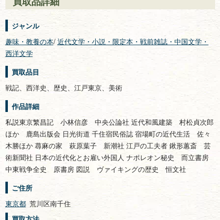
買取品詳細
ジャンル
趣味・教養の本
/
近代文学・小説・限定本・戦前雑誌・中国文学・
西洋文学
買取品目
戦記、西洋史、歴史、江戸東京、美術
作品詳細
私説東京繁昌記 小林信彦 中央公論社 近代和風建築 村松貞次郎
ほか 鹿島出版会 日光街道 千住宿民俗誌 宿場町の近代生活 佐々
木勝ほか 蕁麻の家 萩原葉子 新潮社 江戸の工夫者 鍬形蕙斎 芸
術新聞社 日本の近代化とお雇い外国人 ナポレオン秘史 而立書房
中東戦争全史 原書房 図説 ヴァイキングの歴史 恒文社
ご住所
東京都
荒川区南千住
買取方法