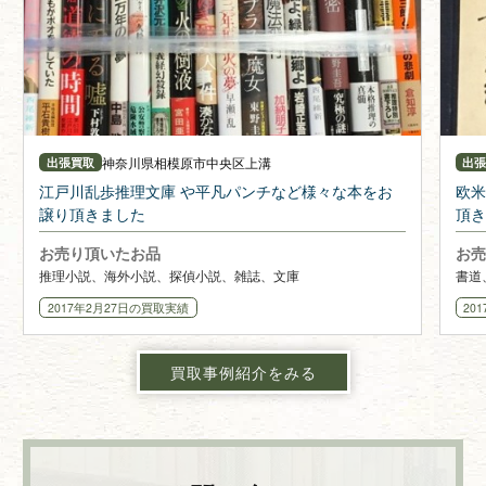
神奈川県
相模原市中央区上溝
出張買取
出
江戸川乱歩推理文庫 や平凡パンチなど様々な本をお
欧米
譲り頂きました
頂き
お売り頂いたお品
お売
推理小説、海外小説、探偵小説、雑誌、文庫
書道
2017年2月27日
の買取実績
20
買取事例紹介をみる