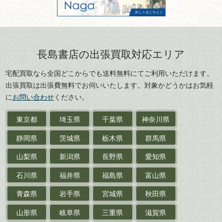
京都府
大阪府
カメラ・撮影術
兵庫県
奈良県
版画・リトグラフ・
和歌山県
鳥取県
シルクスクリーン
島根県
岡山県
長島書店の出張買取対応エリア
刀剣・
鎧・
甲冑
広島県
山口県
宅配買取なら全国どこからでも送料無料にてご利用いただけます。
武道書・
武術書
徳島県
香川県
出張買取は出張費無料でお伺いいたします。対象かどうかはお気軽
愛媛県
高知県
に
お問い合わせ
ください。
近代文学・
小説・限定本
東京都
埼玉県
千葉県
神奈川県
サイン色紙
静岡県
茨城県
栃木県
群馬県
作家草稿・原稿・
肉筆物
山梨県
新潟県
長野県
愛知県
探偵小説・
推理小説
石川県
福井県
福島県
富山県
乗物
青森県
岩手県
宮城県
秋田県
鉄道・
電車・
バス
山形県
岐阜県
三重県
滋賀県
戦前・戦中の
紙物・資料