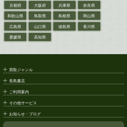
京都府
大阪府
兵庫県
奈良県
絵葉書
和歌山県
鳥取県
島根県
岡山県
支那・満洲・朝鮮・
台湾関係古資料
広島県
山口県
徳島県
香川県
ポスター・チラシ・
カタログ
愛媛県
高知県
映画パンフレット・
演劇ポスター
古い漫画本・
絶版漫画・漫画雑誌
買取ジャンル
漫画原稿・
原画
長島書店
アニメ・
セル画
ご利用案内
その他サービス
お知らせ・ブログ