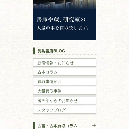
神道・神社仏閣
イスラム教
キリスト教
歴史書
世界史・
日本史
長島書店BLOG
戦記・戦史
新着情報・お知らせ
古本コラム
国文学・
国語学
買取事例紹介
理工書
大量買取事例
数学書・
物理学書
漫画部からのお知らせ
スタッフブログ
建築書
古書・古本買取コラム
漢方・
鍼灸・
東洋医学