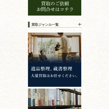
買取ジャンル一覧
江戸時代の
書物
唐本・漢籍・
中国書物・朝鮮本
錦絵・浮世絵・
版画・刷り物
専門書・
学術書
哲学書・思想書
心理学・倫理学
仏教書