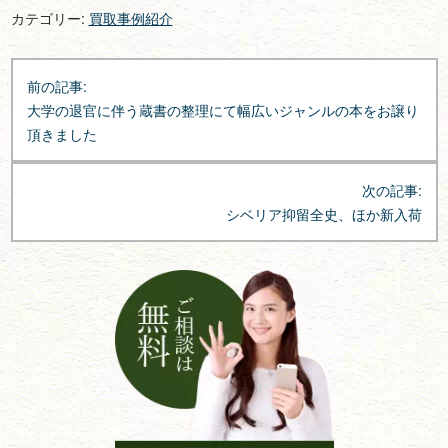
カテゴリー:
買取事例紹介
投
前の記事:
稿
大学の退官に伴う蔵書の整理にて幅広いジャンルの本をお譲り
ナ
頂きました
ビ
ゲ
次の記事:
ー
シベリア抑留全史、ほか新入荷
シ
ョ
ン