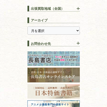
【出張買取】古本の大量買取
りOK！効率的に売る方法
出張買取地域（全国）
易学・
占い
宅配買取は古本を送るだけ！
東京都
埼玉県
長島書店の便利な買取サービ
スピリチュアル・
精神世界
アーカイブ
ス
千葉県
神奈川県
【持ち込み買取】店頭で簡単
に古本を売るメリットとは？
静岡県
茨城県
全集・
叢書・
大学出版本
古本を高く売る方法！買取で
栃木県
群馬県
上手な売り方のコツを解説
趣味・
教養
お問合わせ先
山梨県
新潟県
古本の保管方法と劣化する原
長野県
愛知県
因！適切な管理で長持ちさせ
書道
るコツ
石川県
福井県
古本は汚れていると買取でき
拓本・法帖・
碑帖
ない？適切な保管方法とクリ
古本買取専門店 長島書店
福島県
富山県
ーニング！
ISBNコードとは？書籍の識別
〒101-0051
篆刻・印譜
青森県
岩手県
番号の意味と役割を解説
東京都千代田区神田神保町2-5-1
宮城県
秋田県
フリーダイヤル：0120-414-548
価値ある古書を売るポイント
書道具
電話：03-3512-8115
と注意点
山形県
岐阜県
FAX：03-3512-8116
美術書・アート本・
古物商許可：東京都公安委員会 第
三重県
滋賀県
デザイン本
301028901712号
古物商名称：有限会社長島書店