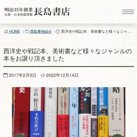
コ
ン
テ
ン
HOME
買取事例紹介
西洋史や戦記本、美術書など様々なジャンルの本をお譲り頂きました
ツ
へ
ス
西洋史や戦記本、美術書など様々なジャンルの
キ
本をお譲り頂きました
ッ
プ
2017年2月5日
2022年12月14日