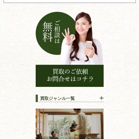
シ
ョ
ン
買取ジャンル一覧
江戸時代の
書物
唐本・漢籍・
中国書物・朝鮮本
錦絵・浮世絵・
版画・刷り物