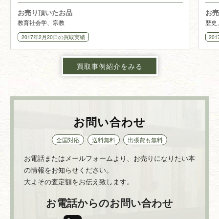
お売り頂いたお品
お売
教育社会学、宗教
歴史
2017年2月20日
の買取実績
20
買取事例紹介をみる
お問い合わせ
全国対応
送料無料
出張費も無料
お電話またはメールフォームより、お売りになりたい本
の情報をお知らせください。
大よその査定額をお伝え致します。
お電話からのお問い合わせ