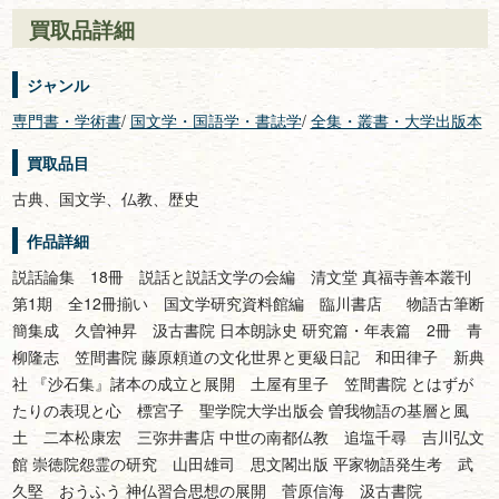
買取品詳細
ジャンル
専門書・学術書
/
国文学・国語学・書誌学
/
全集・叢書・大学出版本
買取品目
古典、国文学、仏教、歴史
作品詳細
説話論集 18冊 説話と説話文学の会編 清文堂 真福寺善本叢刊
第1期 全12冊揃い 国文学研究資料館編 臨川書店 物語古筆断
簡集成 久曽神昇 汲古書院 日本朗詠史 研究篇・年表篇 2冊 青
柳隆志 笠間書院 藤原頼道の文化世界と更級日記 和田律子 新典
社 『沙石集』諸本の成立と展開 土屋有里子 笠間書院 とはずが
たりの表現と心 標宮子 聖学院大学出版会 曽我物語の基層と風
土 二本松康宏 三弥井書店 中世の南都仏教 追塩千尋 吉川弘文
館 崇徳院怨霊の研究 山田雄司 思文閣出版 平家物語発生考 武
久堅 おうふう 神仏習合思想の展開 菅原信海 汲古書院