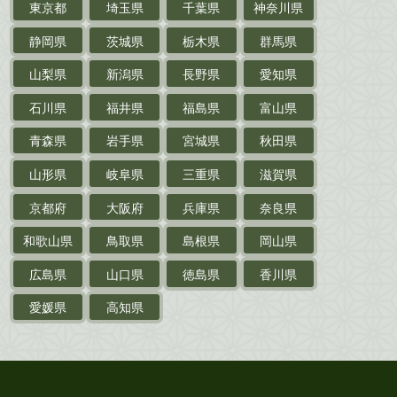
東京都
埼玉県
千葉県
神奈川県
サイン色紙
静岡県
茨城県
栃木県
群馬県
作家草稿・原稿・
肉筆物
山梨県
新潟県
長野県
愛知県
探偵小説・
推理小説
石川県
福井県
福島県
富山県
乗物
青森県
岩手県
宮城県
秋田県
鉄道・
電車・
バス
山形県
岐阜県
三重県
滋賀県
戦前・戦中の
紙物・資料
京都府
大阪府
兵庫県
奈良県
絵葉書
和歌山県
鳥取県
島根県
岡山県
支那・満洲・朝鮮・
台湾関係古資料
広島県
山口県
徳島県
香川県
ポスター・チラシ・
カタログ
愛媛県
高知県
映画パンフレット・
演劇ポスター
古い漫画本・
絶版漫画・漫画雑誌