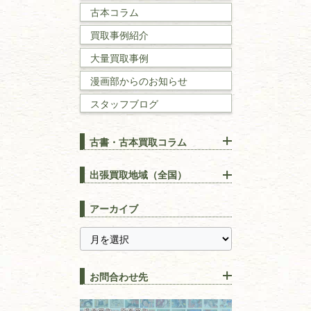
古本コラム
国文学・
国語学
買取事例紹介
理工書
大量買取事例
数学書・
物理学書
漫画部からのお知らせ
スタッフブログ
建築書
古書・古本買取コラム
漢方・
鍼灸・
東洋医学
【出張買取】古本の大量買取
りOK！効率的に売る方法
出張買取地域（全国）
易学・
占い
宅配買取は古本を送るだけ！
東京都
埼玉県
長島書店の便利な買取サービ
スピリチュアル・
精神世界
アーカイブ
ス
千葉県
神奈川県
【持ち込み買取】店頭で簡単
に古本を売るメリットとは？
静岡県
茨城県
全集・
叢書・
大学出版本
古本を高く売る方法！買取で
栃木県
群馬県
上手な売り方のコツを解説
趣味・
教養
お問合わせ先
山梨県
新潟県
古本の保管方法と劣化する原
長野県
愛知県
因！適切な管理で長持ちさせ
書道