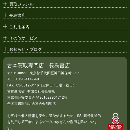
買取ジャンル
漫画原稿・
原画
長島書店
アニメ・
セル画
ご利用案内
その他サービス
お知らせ・ブログ
古本買取専門店 長島書店
〒101-0051 東京都千代田区神田神保町2-5-1
TEL : 0120-414-548
FAX : 03-3512-8116（定休日 : 日曜・祝日）
古物商名称 : 有限会社長島書店
東京都公安委員会 第301028901712号
全国古書籍商組合連合会加盟店
お客様の個人情報を安全に送受信するため、SSL暗号化通信
を利用し第三者によるデータの改ざんや盗用を防いでいま
す。