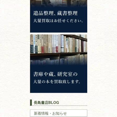
専門書・
学術書
哲学書・思想書
心理学・倫理学
仏教書
神道・神社仏閣
イスラム教
キリスト教
歴史書
世界史・
日本史
長島書店BLOG
戦記・戦史
新着情報・お知らせ