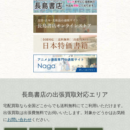
るコツ
石川県
福井県
古本は汚れていると買取でき
拓本・法帖・
碑帖
ない？適切な保管方法とクリ
古本買取専門店 長島書店
福島県
富山県
ーニング！
ISBNコードとは？書籍の識別
〒101-0051
篆刻・印譜
青森県
岩手県
番号の意味と役割を解説
東京都千代田区神田神保町2-5-1
宮城県
秋田県
フリーダイヤル：0120-414-548
価値ある古書を売るポイント
書道具
電話：03-3512-8115
と注意点
山形県
岐阜県
FAX：03-3512-8116
美術書・アート本・
古物商許可：東京都公安委員会 第
三重県
滋賀県
デザイン本
301028901712号
古物商名称：有限会社長島書店
京都府
大阪府
カメラ・撮影術
兵庫県
奈良県
版画・リトグラフ・
和歌山県
鳥取県
シルクスクリーン
島根県
岡山県
長島書店の出張買取対応エリア
刀剣・
鎧・
甲冑
広島県
山口県
宅配買取なら全国どこからでも送料無料にてご利用いただけます。
武道書・
武術書
徳島県
香川県
出張買取は出張費無料でお伺いいたします。対象かどうかはお気軽
愛媛県
高知県
に
お問い合わせ
ください。
近代文学・
小説・限定本