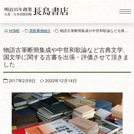
コ
ン
テ
ン
HOME
買取事例紹介
物語古筆断簡集成や中世和歌論など古典文学、国文学に関する古書を出張・評価させて頂きました
ツ
へ
ス
物語古筆断簡集成や中世和歌論など古典文学、
キ
国文学に関する古書を出張・評価させて頂きま
ッ
した
プ
2017年2月9日
2022年12月14日