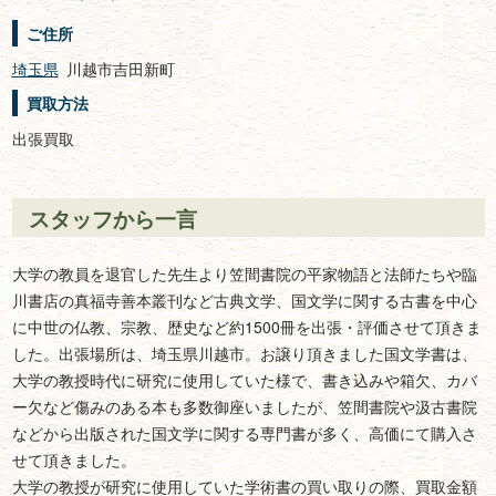
ご住所
埼玉県
川越市吉田新町
買取方法
出張買取
スタッフから一言
大学の教員を退官した先生より笠間書院の平家物語と法師たちや臨
川書店の真福寺善本叢刊など古典文学、国文学に関する古書を中心
に中世の仏教、宗教、歴史など約1500冊を出張・評価させて頂きま
した。出張場所は、埼玉県川越市。お譲り頂きました国文学書は、
大学の教授時代に研究に使用していた様で、書き込みや箱欠、カバ
ー欠など傷みのある本も多数御座いましたが、笠間書院や汲古書院
などから出版された国文学に関する専門書が多く、高価にて購入さ
せて頂きました。
大学の教授が研究に使用していた学術書の買い取りの際、買取金額