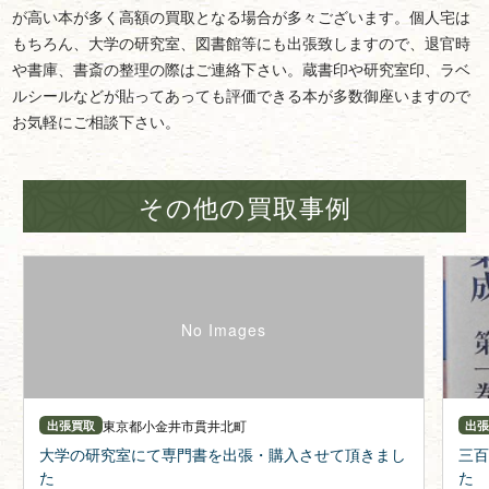
が高い本が多く高額の買取となる場合が多々ございます。個人宅は
もちろん、大学の研究室、図書館等にも出張致しますので、退官時
や書庫、書斎の整理の際はご連絡下さい。蔵書印や研究室印、ラベ
ルシールなどが貼ってあっても評価できる本が多数御座いますので
お気軽にご相談下さい。
その他の買取事例
東京都
小金井市貫井北町
出張買取
出
大学の研究室にて専門書を出張・購入させて頂きまし
三百
た
た