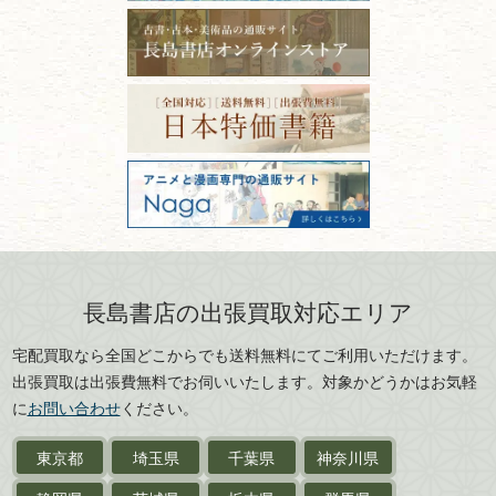
古本買取専門店 長島書店
福島県
富山県
ーニング！
ISBNコードとは？書籍の識別
〒101-0051
篆刻・印譜
青森県
岩手県
番号の意味と役割を解説
東京都千代田区神田神保町2-5-1
宮城県
秋田県
フリーダイヤル：0120-414-548
価値ある古書を売るポイント
書道具
電話：03-3512-8115
と注意点
山形県
岐阜県
FAX：03-3512-8116
美術書・アート本・
古物商許可：東京都公安委員会 第
三重県
滋賀県
デザイン本
301028901712号
古物商名称：有限会社長島書店
京都府
大阪府
カメラ・撮影術
兵庫県
奈良県
版画・リトグラフ・
和歌山県
鳥取県
シルクスクリーン
島根県
岡山県
長島書店の出張買取対応エリア
刀剣・
鎧・
甲冑
広島県
山口県
宅配買取なら全国どこからでも送料無料にてご利用いただけます。
武道書・
武術書
徳島県
香川県
出張買取は出張費無料でお伺いいたします。対象かどうかはお気軽
愛媛県
高知県
に
お問い合わせ
ください。
近代文学・
小説・限定本
東京都
埼玉県
千葉県
神奈川県
サイン色紙