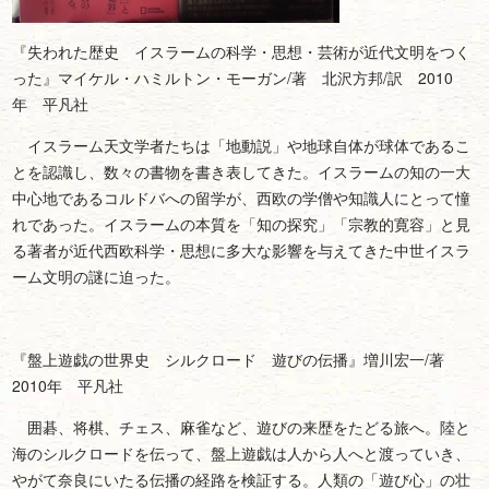
『失われた歴史 イスラームの科学・思想・芸術が近代文明をつく
った』マイケル・ハミルトン・モーガン/著 北沢方邦/訳 2010
年 平凡社
イスラーム天文学者たちは「地動説」や地球自体が球体であるこ
とを認識し、数々の書物を書き表してきた。イスラームの知の一大
中心地であるコルドバへの留学が、西欧の学僧や知識人にとって憧
れであった。イスラームの本質を「知の探究」「宗教的寛容」と見
る著者が近代西欧科学・思想に多大な影響を与えてきた中世イスラ
ーム文明の謎に迫った。
『盤上遊戯の世界史 シルクロード 遊びの伝播』増川宏一/著
2010年 平凡社
囲碁、将棋、チェス、麻雀など、遊びの来歴をたどる旅へ。陸と
海のシルクロードを伝って、盤上遊戯は人から人へと渡っていき、
やがて奈良にいたる伝播の経路を検証する。人類の「遊び心」の壮