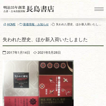
コ
ン
テ
ン
HOME
新着情報・お知らせ
失われた歴史、ほか新入荷いたしました
ツ
へ
ス
失われた歴史、ほか新入荷いたしました
キ
ッ
2017年1月14日
2021年5月28日
プ