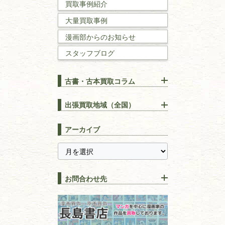
買取事例紹介
理工書
大量買取事例
数学書・
物理学書
漫画部からのお知らせ
スタッフブログ
建築書
古書・古本買取コラム
漢方・
鍼灸・
東洋医学
【出張買取】古本の大量買取
りOK！効率的に売る方法
出張買取地域（全国）
易学・
占い
宅配買取は古本を送るだけ！
東京都
埼玉県
長島書店の便利な買取サービ
スピリチュアル・
精神世界
アーカイブ
ス
千葉県
神奈川県
【持ち込み買取】店頭で簡単
に古本を売るメリットとは？
静岡県
茨城県
全集・
叢書・
大学出版本
古本を高く売る方法！買取で
栃木県
群馬県
上手な売り方のコツを解説
趣味・
教養
お問合わせ先
山梨県
新潟県
古本の保管方法と劣化する原
長野県
愛知県
因！適切な管理で長持ちさせ
書道
るコツ
石川県
福井県
古本は汚れていると買取でき
拓本・法帖・
碑帖
ない？適切な保管方法とクリ