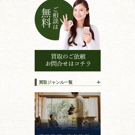
ン
買取ジャンル一覧
江戸時代の
書物
唐本・漢籍・
中国書物・朝鮮本
錦絵・浮世絵・
版画・刷り物
専門書・
学術書