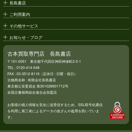
長島書店
アニメ・
セル画
ご利用案内
その他サービス
お知らせ・ブログ
古本買取専門店 長島書店
〒101-0051 東京都千代田区神田神保町2-5-1
TEL : 0120-414-548
FAX : 03-3512-8116（定休日 : 日曜・祝日）
古物商名称 : 有限会社長島書店
東京都公安委員会 第301028901712号
全国古書籍商組合連合会加盟店
お客様の個人情報を安全に送受信するため、SSL暗号化通信
を利用し第三者によるデータの改ざんや盗用を防いでいま
す。