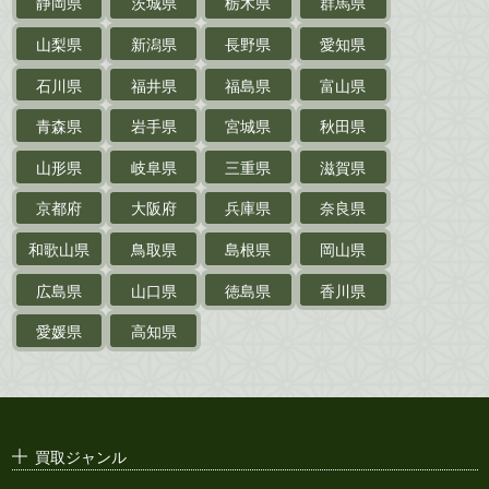
静岡県
茨城県
栃木県
群馬県
作家草稿・原稿・
肉筆物
山梨県
新潟県
長野県
愛知県
探偵小説・
推理小説
石川県
福井県
福島県
富山県
乗物
青森県
岩手県
宮城県
秋田県
鉄道・
電車・
バス
山形県
岐阜県
三重県
滋賀県
戦前・戦中の
紙物・資料
京都府
大阪府
兵庫県
奈良県
絵葉書
和歌山県
鳥取県
島根県
岡山県
支那・満洲・朝鮮・
台湾関係古資料
広島県
山口県
徳島県
香川県
ポスター・チラシ・
カタログ
愛媛県
高知県
映画パンフレット・
演劇ポスター
古い漫画本・
絶版漫画・漫画雑誌
買取ジャンル
漫画原稿・
原画