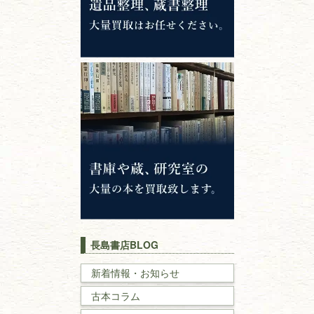
哲学書・思想書
心理学・倫理学
仏教書
神道・神社仏閣
イスラム教
キリスト教
歴史書
世界史・
日本史
長島書店BLOG
戦記・戦史
新着情報・お知らせ
古本コラム
国文学・
国語学