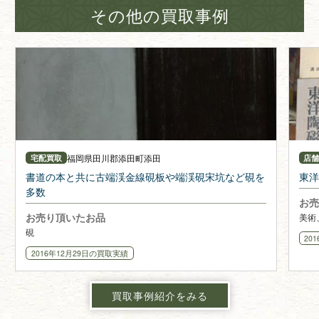
その他の買取事例
福岡県
田川郡添田町添田
宅配買取
店
書道の本と共に古端渓金線硯板や端渓硯宋坑など硯を
東洋
多数
お売
お売り頂いたお品
美術
硯
20
2016年12月29日
の買取実績
買取事例紹介をみる