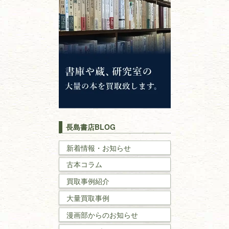
仏教書
神道・神社仏閣
イスラム教
キリスト教
歴史書
世界史・
日本史
長島書店BLOG
戦記・戦史
新着情報・お知らせ
古本コラム
国文学・
国語学
買取事例紹介
理工書
大量買取事例
数学書・
物理学書
漫画部からのお知らせ