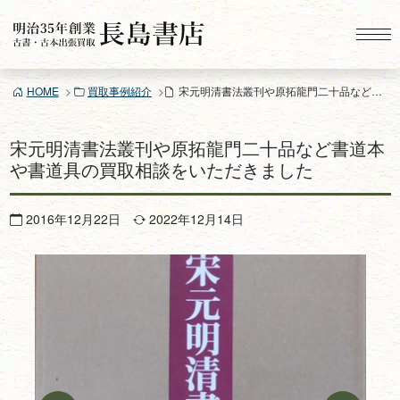
コ
ン
テ
ン
HOME
買取事例紹介
宋元明清書法叢刊や原拓龍門二十品など書道本や書道具の買取相談をいただきました
ツ
へ
ス
宋元明清書法叢刊や原拓龍門二十品など書道本
キ
や書道具の買取相談をいただきました
ッ
プ
2016年12月22日
2022年12月14日