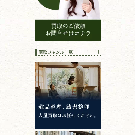
買取ジャンル一覧
江戸時代の
書物
唐本・漢籍・
中国書物・朝鮮本
錦絵・浮世絵・
版画・刷り物
専門書・
学術書
哲学書・思想書
心理学・倫理学