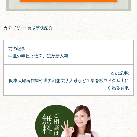
カテゴリー:
買取事例紹介
投
前の記事:
稿
中世の寺社と信仰、ほか新入荷
ナ
ビ
次の記事:
ゲ
岡本太郎著作集や世界幻想文学大系など全集を杉並区久我山に
ー
て 出張買取
シ
ョ
ン