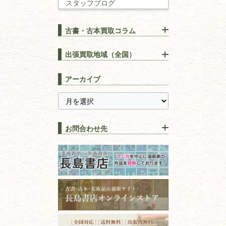
スタッフブログ
建築書
古書・古本買取コラム
漢方・
鍼灸・
東洋医学
【出張買取】古本の大量買取
りOK！効率的に売る方法
出張買取地域（全国）
易学・
占い
宅配買取は古本を送るだけ！
東京都
埼玉県
長島書店の便利な買取サービ
スピリチュアル・
精神世界
アーカイブ
ス
千葉県
神奈川県
【持ち込み買取】店頭で簡単
に古本を売るメリットとは？
静岡県
茨城県
全集・
叢書・
大学出版本
古本を高く売る方法！買取で
栃木県
群馬県
上手な売り方のコツを解説
趣味・
教養
お問合わせ先
山梨県
新潟県
古本の保管方法と劣化する原
長野県
愛知県
因！適切な管理で長持ちさせ
書道
るコツ
石川県
福井県
古本は汚れていると買取でき
拓本・法帖・
碑帖
ない？適切な保管方法とクリ
古本買取専門店 長島書店
福島県
富山県
ーニング！
ISBNコードとは？書籍の識別
〒101-0051
篆刻・印譜
青森県
岩手県
番号の意味と役割を解説
東京都千代田区神田神保町2-5-1
宮城県
秋田県
フリーダイヤル：0120-414-548
価値ある古書を売るポイント
書道具
電話：03-3512-8115
と注意点