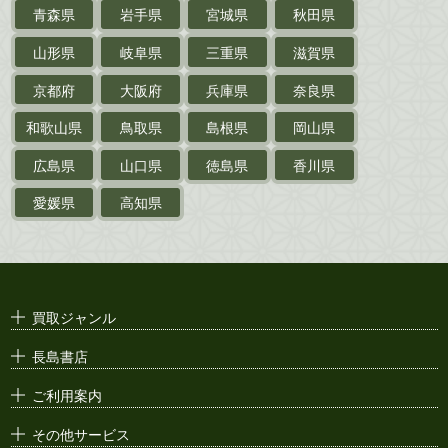
乗物
青森県
岩手県
宮城県
秋田県
鉄道・
電車・
バス
山形県
岐阜県
三重県
滋賀県
戦前・戦中の
紙物・資料
京都府
大阪府
兵庫県
奈良県
絵葉書
和歌山県
鳥取県
島根県
岡山県
支那・満洲・朝鮮・
台湾関係古資料
広島県
山口県
徳島県
香川県
ポスター・チラシ・
カタログ
愛媛県
高知県
映画パンフレット・
演劇ポスター
古い漫画本・
絶版漫画・漫画雑誌
買取ジャンル
漫画原稿・
原画
長島書店
アニメ・
セル画
ご利用案内
その他サービス