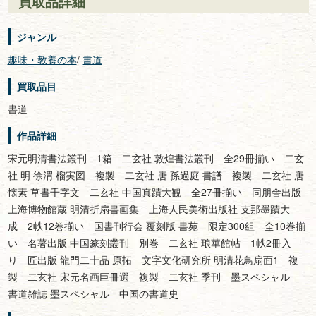
買取品詳細
ジャンル
趣味・教養の本
/
書道
買取品目
書道
作品詳細
宋元明清書法叢刊 1箱 二玄社 敦煌書法叢刊 全29冊揃い 二玄
社 明 徐渭 榴実図 複製 二玄社 唐 孫過庭 書譜 複製 二玄社 唐
懐素 草書千字文 二玄社 中国真蹟大観 全27冊揃い 同朋舎出版
上海博物館蔵 明清折扇書画集 上海人民美術出版社 支那墨蹟大
成 2帙12巻揃い 国書刊行会 覆刻版 書苑 限定300組 全10巻揃
い 名著出版 中国篆刻叢刊 別巻 二玄社 琅華館帖 1帙2冊入
り 匠出版 龍門二十品 原拓 文字文化研究所 明清花鳥扇面1 複
製 二玄社 宋元名画巨冊選 複製 二玄社 季刊 墨スペシャル
書道雑誌 墨スペシャル 中国の書道史