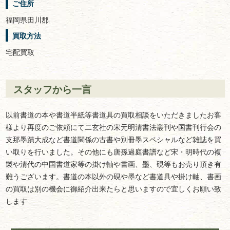
ご住所
福岡県
田川郡
買取方法
宅配買取
スタッフから一言
以前書道の本や書道半紙等書道具の買取相談をいただきましたお客
様より再度のご依頼にて二玄社の宋元明清書法叢刊や国書刊行会の
支那墨蹟大成など書道関係の古書や別冊墨スペシャルなど雑誌を買
い取りを行いました。その他にも唐孫過庭書譜など宋・明時代の複
製や清代の中国書道家等の掛け軸や書画、墨、硯等もお売り頂き有
難うございます。書道の本以外の硯や墨など書道具や掛け軸、書画
の買取は別の機会に御紹介出来たらと思いますので宜しくお願い致
します