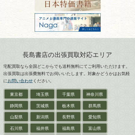
山形県
岐阜県
FAX：03-3512-8116
美術書・アート本・
古物商許可：東京都公安委員会 第
三重県
滋賀県
デザイン本
301028901712号
古物商名称：有限会社長島書店
京都府
大阪府
カメラ・撮影術
兵庫県
奈良県
版画・リトグラフ・
和歌山県
鳥取県
シルクスクリーン
島根県
岡山県
長島書店の出張買取対応エリア
刀剣・
鎧・
甲冑
広島県
山口県
宅配買取なら全国どこからでも送料無料にてご利用いただけます。
武道書・
武術書
徳島県
香川県
出張買取は出張費無料でお伺いいたします。対象かどうかはお気軽
愛媛県
高知県
に
お問い合わせ
ください。
近代文学・
小説・限定本
東京都
埼玉県
千葉県
神奈川県
サイン色紙
静岡県
茨城県
栃木県
群馬県
作家草稿・原稿・
肉筆物
山梨県
新潟県
長野県
愛知県
探偵小説・
推理小説
石川県
福井県
福島県
富山県