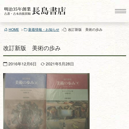
コ
ン
テ
ン
HOME
新着情報・お知らせ
改訂新版 美術の歩み
ツ
へ
ス
改訂新版 美術の歩み
キ
ッ
2016年12月6日
2021年5月28日
プ