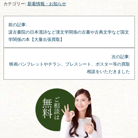
カテゴリー:
新着情報・お知らせ
投
前の記事:
稿
汲古書院の日本漢詩など漢文学関係の古書や古典文学など国文
ナ
学関係の本【大量出張買取】
ビ
ゲ
次の記事:
ー
映画パンフレットやチラシ、プレスシート、ポスター等の買取
シ
相談をいただきました
ョ
ン