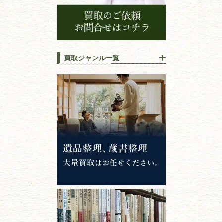
買取ジャンル一覧
江戸時代の
書物
唐本・漢籍・
中国書物・朝鮮本
錦絵・浮世絵・
版画・刷り物
専門書・
学術書
哲学書・思想書
心理学・倫理学
仏教書