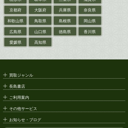
戦前・戦中の
紙物・資料
京都府
大阪府
兵庫県
奈良県
絵葉書
和歌山県
鳥取県
島根県
岡山県
支那・満洲・朝鮮・
台湾関係古資料
広島県
山口県
徳島県
香川県
ポスター・チラシ・
カタログ
愛媛県
高知県
映画パンフレット・
演劇ポスター
古い漫画本・
絶版漫画・漫画雑誌
買取ジャンル
漫画原稿・
原画
長島書店
アニメ・
セル画
ご利用案内
その他サービス
お知らせ・ブログ