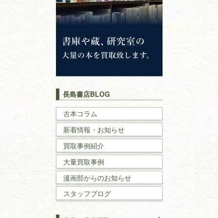
神道・神社仏閣
イスラム教
キリスト教
歴史書
世界史・
日本史
長島書店BLOG
戦記・戦史
古本コラム
新着情報・お知らせ
国文学・
国語学
買取事例紹介
理工書
大量買取事例
数学書・
物理学書
漫画部からのお知らせ
スタッフブログ
建築書