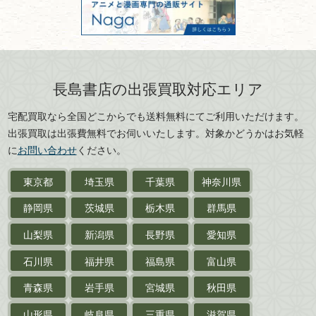
301028901712号
古物商名称：有限会社長島書店
京都府
大阪府
カメラ・撮影術
兵庫県
奈良県
版画・リトグラフ・
和歌山県
鳥取県
シルクスクリーン
島根県
岡山県
長島書店の出張買取対応エリア
刀剣・
鎧・
甲冑
広島県
山口県
宅配買取なら全国どこからでも送料無料にてご利用いただけます。
武道書・
武術書
徳島県
香川県
出張買取は出張費無料でお伺いいたします。対象かどうかはお気軽
愛媛県
高知県
に
お問い合わせ
ください。
近代文学・
小説・限定本
東京都
埼玉県
千葉県
神奈川県
サイン色紙
静岡県
茨城県
栃木県
群馬県
作家草稿・原稿・
肉筆物
山梨県
新潟県
長野県
愛知県
探偵小説・
推理小説
石川県
福井県
福島県
富山県
乗物
青森県
岩手県
宮城県
秋田県
鉄道・
電車・
バス
山形県
岐阜県
三重県
滋賀県