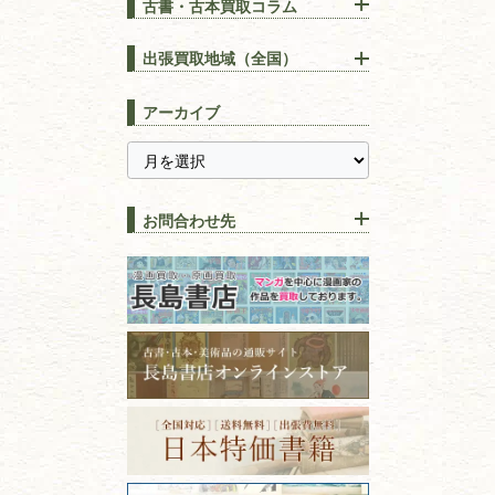
古書・古本買取コラム
漢方・
鍼灸・
東洋医学
【出張買取】古本の大量買取
りOK！効率的に売る方法
出張買取地域（全国）
易学・
占い
宅配買取は古本を送るだけ！
東京都
埼玉県
長島書店の便利な買取サービ
スピリチュアル・
精神世界
アーカイブ
ス
千葉県
神奈川県
【持ち込み買取】店頭で簡単
に古本を売るメリットとは？
静岡県
茨城県
全集・
叢書・
大学出版本
古本を高く売る方法！買取で
栃木県
群馬県
上手な売り方のコツを解説
趣味・
教養
お問合わせ先
山梨県
新潟県
古本の保管方法と劣化する原
長野県
愛知県
因！適切な管理で長持ちさせ
書道
るコツ
石川県
福井県
古本は汚れていると買取でき
拓本・法帖・
碑帖
ない？適切な保管方法とクリ
古本買取専門店 長島書店
福島県
富山県
ーニング！
ISBNコードとは？書籍の識別
〒101-0051
篆刻・印譜
青森県
岩手県
番号の意味と役割を解説
東京都千代田区神田神保町2-5-1
宮城県
秋田県
フリーダイヤル：0120-414-548
価値ある古書を売るポイント
書道具
電話：03-3512-8115
と注意点
山形県
岐阜県
FAX：03-3512-8116
美術書・アート本・
古物商許可：東京都公安委員会 第
三重県
滋賀県
デザイン本