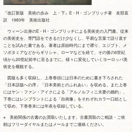
『改訂新版 美術の歩み 上・下』E・H・ゴンブリッチ著 友部直
訳 1983年 美術出版社
ウィーン出身のE・H・ゴンブリッチによる美術史の入門書。従来
の美術史を、専門語をできるだけ少なくし、平易な言葉で語り直す
ことを試みた書である。著者は原始時代にまで遡り、エジプト、メ
ソポタミアなどからギリシャ、ローマなどを経て、その後の6世紀
頃から20世紀前半に至るまでに、様々に変化していくヨーロッパ美
術史を概観する。
図版も多く収録し、上巻巻頭には日本のために書き下ろされた
「日本語版への序」「日本美術とのふれあい」を収める。また上巻
にはヤン・ファン・アイクによる「アルノルフィニ夫妻の婚約」、
下巻にはレンブラントによる「自画像」をそれぞれカラー口絵とし
て収め、下巻巻末には年表を収録している。
※ 美術関係の古書のお買取いたします。古書買取のご相談・ご依
頼はフリーダイヤルまたはメールまでご連絡ください。