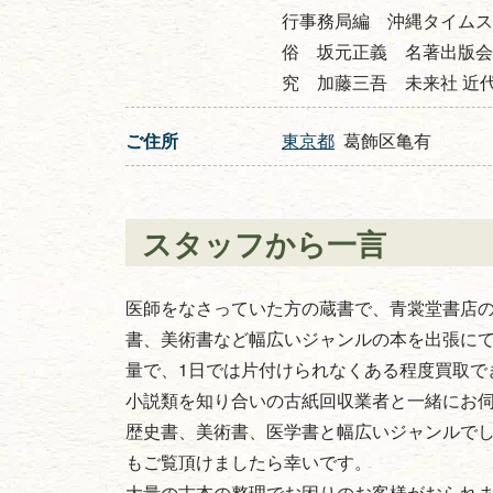
行事務局編 沖縄タイムス
俗 坂元正義 名著出版会
究 加藤三吾 未来社 近
ご住所
東京都
葛飾区亀有
スタッフから一言
医師をなさっていた方の蔵書で、青裳堂書店
書、美術書など幅広いジャンルの本を出張にて評
量で、1日では片付けられなくある程度買取で
小説類を知り合いの古紙回収業者と一緒にお
歴史書、美術書、医学書と幅広いジャンルで
もご覧頂けましたら幸いです。
大量の古本の整理でお困りのお客様がおられ