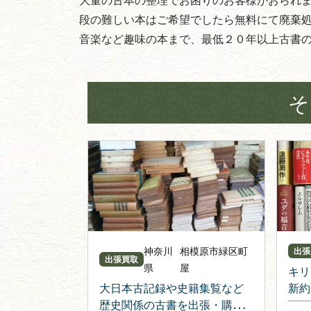
段の難しい本はご希望でしたら無料にて廃棄
音楽など趣味の本まで、最低２０年以上古書
そ
神奈川
相模原市緑区町
出張
出張買取
県
屋
キリ
大日本古記録や史籍集覧など
新約
歴史関係の古書を出張・購入
ト教