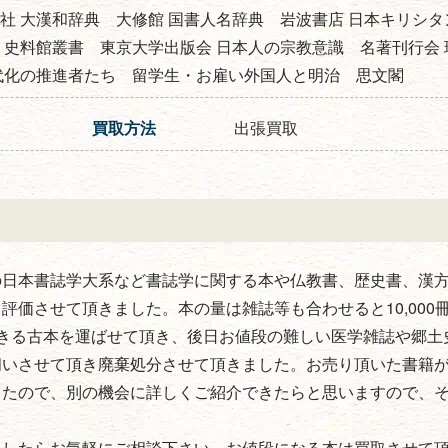
社 大漢和辞典 大修館 国書人名辞典 岩波書店 日本キリシタ
 史料館叢書 東京大学出版会 日本人の宗教意識 名著刊行会 
代化の推進者たち 留学生・お雇い外国人と明治 思文閣
買取方法
出張買取
の日本書誌学大系など書誌学に関する本や仏教書、歴史書、漢
価させて頂きました。本の量は雑誌等も合わせると10,000
きる古本を運ばせて頂き、後日お値段の難しい医学雑誌や郷土
伺いさせて頂き廃棄処分させて頂きました。お売り頂いた書籍
したので、別の機会に詳しくご紹介できたらと思いますので、
ましたらお気軽にご相談下さい。お値段になる本は買取させて