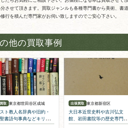
処分させて頂きます。買取ジャンルも各種専門書から美術、書
の修行を積んだ専門家がお伺い致しますのでご安心下さい。
の他の買取事例
東京都
世田谷区成城
東京都
新宿区
買取
出張買取
スト教人名辞典や旧約・
大日本近世史料や吉川弘文
聖書語句事典などキリス
館、岩田書院等の歴史専門書
に関する宗教書を出張・
の買取相談