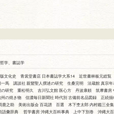
哲学、書誌学
版文化史 青裳堂書店 日本書誌学大系14 近世書林板元総覧
瀬一馬 講談社 親鸞聖人撰述の研究 生桑完明 法蔵館 真宗年
想の研究 重松明久 吉川弘文館 医心方 丹波康頼 筑摩書房 
信州の焼き物 信濃毎日新聞社 時代別 古備前名品図録 正続揃
 岡鹿之助 美術出版会 百花譜 百選 木下杢太郎 内村鑑三全
学術語彙辞典 哲学書房 沖縄大百科事典 上中下別巻 沖縄大