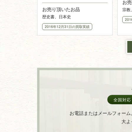
お売
させて頂きました
評価
お売り頂いたお品
宗教
歴史書、日本史
20
2016年12月31日
の買取実績
全国対応
お電話またはメールフォーム
大よ