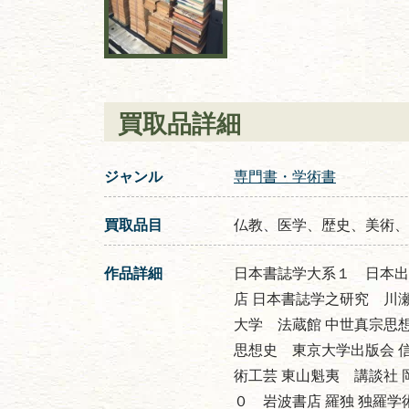
買取品詳細
ジャンル
専門書・学術書
買取品目
仏教、医学、歴史、美術、
作品詳細
日本書誌学大系１ 日本出
店 日本書誌学之研究 川
大学 法蔵館 中世真宗思
思想史 東京大学出版会 
術工芸 東山魁夷 講談社
０ 岩波書店 羅独 独羅