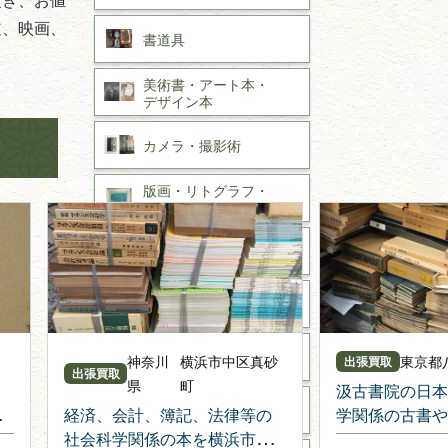
道、映画、
書道具
美術書・アート本・
デザイン本
カメラ・撮影術
版画・リトグラフ・
シルクスクリーン
刀剣・
鎧・
甲冑
武道書・
武術書
近代文学・
小説・限定本
神奈川
横浜市中区真砂
東京都
出張買取
出張買取
県
町
汲古書院の日本
サイン色紙
経済、会計、簿記、法律等の
学関係の古書や
社会科学関係の本を横浜市に
国文学関係の本