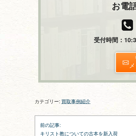
お電
受付時間：10:30
メ
カテゴリー:
買取事例紹介
投
前の記事:
稿
キリスト教についての古本を新入荷