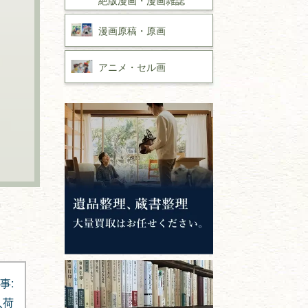
漫画原稿・
原画
アニメ・
セル画
事:
入荷