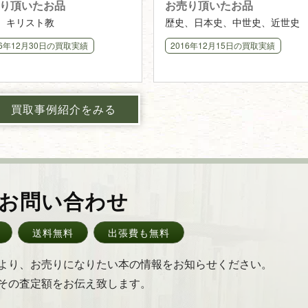
り頂いたお品
お売り頂いたお品
させて頂きました
、キリスト教
歴史、日本史、中世史、近世史
16年12月30日
の買取実績
2016年12月15日
の買取実績
買取事例紹介をみる
お問い合わせ
送料無料
出張費も無料
より、お売りになりたい本の情報をお知らせください。
その査定額をお伝え致します。