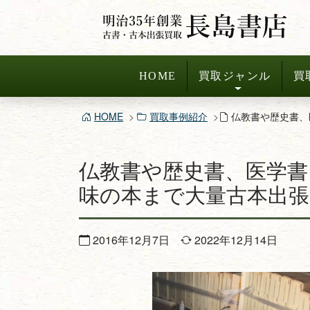
コ
ン
テ
ン
HOME
買取ジャンル
買
ツ
へ
HOME
買取事例紹介
仏教書や歴史書、
ス
キ
仏教書や歴史書、医学書
ッ
プ
味の本まで大量古本出
2016年12月7日
2022年12月14日