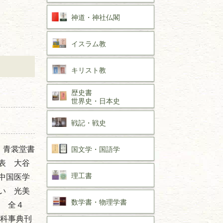
神道・神社仏閣
イスラム教
キリスト教
歴史書
世界史・
日本史
戦記・戦史
 青裳堂書
国文学・
国語学
表 大谷
理工書
中国医学
い 光美
数学書・
物理学書
集 全４
百科事典刊