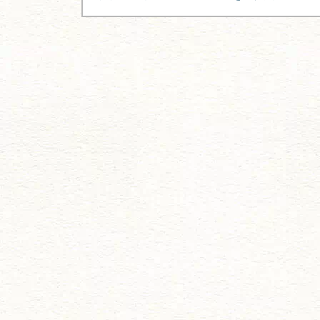
ナ
ビ
ゲ
ー
シ
ョ
ン