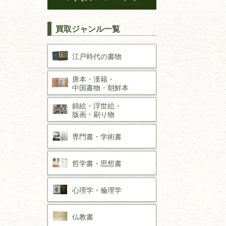
買取ジャンル一覧
江戸時代の
書物
唐本・漢籍・
中国書物・朝鮮本
錦絵・浮世絵・
版画・刷り物
専門書・
学術書
哲学書・思想書
心理学・倫理学
仏教書