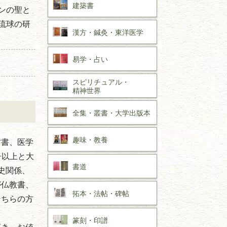
建築書
ンの聖と
琉球の研
漢方・
鍼灸・
東洋医学
易学・
占い
スピリチュアル・
精神世界
全集・
叢書・
大学出版本
趣味・
教養
方書、医学
冊以上と大
書道
史関係、
が仏教書、
拓本・法帖・
碑帖
そちらの方
篆刻・印譜
頂き、お値