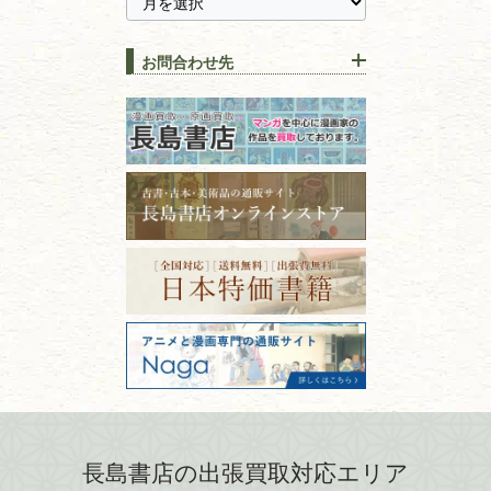
に古本を売るメリットとは？
静岡県
茨城県
全集・
叢書・
大学出版本
古本を高く売る方法！買取で
栃木県
群馬県
上手な売り方のコツを解説
趣味・
教養
お問合わせ先
山梨県
新潟県
古本の保管方法と劣化する原
長野県
愛知県
因！適切な管理で長持ちさせ
書道
るコツ
石川県
福井県
古本は汚れていると買取でき
拓本・法帖・
碑帖
ない？適切な保管方法とクリ
古本買取専門店 長島書店
福島県
富山県
ーニング！
ISBNコードとは？書籍の識別
〒101-0051
篆刻・印譜
青森県
岩手県
番号の意味と役割を解説
東京都千代田区神田神保町2-5-1
宮城県
秋田県
フリーダイヤル：0120-414-548
価値ある古書を売るポイント
書道具
電話：03-3512-8115
と注意点
山形県
岐阜県
FAX：03-3512-8116
美術書・アート本・
古物商許可：東京都公安委員会 第
三重県
滋賀県
デザイン本
301028901712号
古物商名称：有限会社長島書店
京都府
大阪府
カメラ・撮影術
兵庫県
奈良県
版画・リトグラフ・
和歌山県
鳥取県
シルクスクリーン
島根県
岡山県
長島書店の出張買取対応エリア
刀剣・
鎧・
甲冑