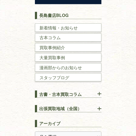
歴史書
世界史・
日本史
長島書店BLOG
戦記・戦史
新着情報・お知らせ
古本コラム
国文学・
国語学
買取事例紹介
理工書
大量買取事例
数学書・
物理学書
漫画部からのお知らせ
スタッフブログ
建築書
古書・古本買取コラム
漢方・
鍼灸・
東洋医学
【出張買取】古本の大量買取
りOK！効率的に売る方法
出張買取地域（全国）
易学・
占い
宅配買取は古本を送るだけ！
東京都
埼玉県
長島書店の便利な買取サービ
スピリチュアル・
精神世界
アーカイブ
ス
千葉県
神奈川県
【持ち込み買取】店頭で簡単