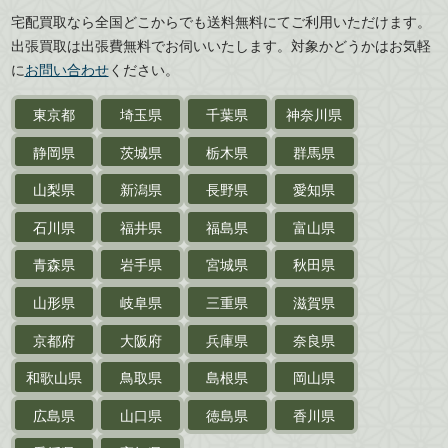
広島県
山口県
宅配買取なら全国どこからでも送料無料にてご利用いただけます。
武道書・
武術書
徳島県
香川県
出張買取は出張費無料でお伺いいたします。対象かどうかはお気軽
愛媛県
高知県
に
お問い合わせ
ください。
近代文学・
小説・限定本
東京都
埼玉県
千葉県
神奈川県
サイン色紙
静岡県
茨城県
栃木県
群馬県
作家草稿・原稿・
肉筆物
山梨県
新潟県
長野県
愛知県
探偵小説・
推理小説
石川県
福井県
福島県
富山県
乗物
青森県
岩手県
宮城県
秋田県
鉄道・
電車・
バス
山形県
岐阜県
三重県
滋賀県
戦前・戦中の
紙物・資料
京都府
大阪府
兵庫県
奈良県
絵葉書
和歌山県
鳥取県
島根県
岡山県
支那・満洲・朝鮮・
台湾関係古資料
広島県
山口県
徳島県
香川県