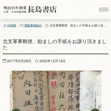
コ
ン
テ
ン
HOME
買取事例紹介
北支軍事郵便、励ましの手紙をお譲り頂きました
ツ
へ
ス
北支軍事郵便、励ましの手紙をお譲り頂きまし
キ
た
ッ
プ
2017年2月28日
2022年12月14日