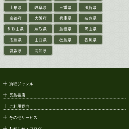
山形県
岐阜県
三重県
滋賀県
戦前・戦中の
紙物・資料
京都府
大阪府
兵庫県
奈良県
絵葉書
和歌山県
鳥取県
島根県
岡山県
支那・満洲・朝鮮・
台湾関係古資料
広島県
山口県
徳島県
香川県
ポスター・チラシ・
カタログ
愛媛県
高知県
映画パンフレット・
演劇ポスター
古い漫画本・
絶版漫画・漫画雑誌
買取ジャンル
漫画原稿・
原画
長島書店
アニメ・
セル画
ご利用案内
その他サービス
お知らせ・ブログ