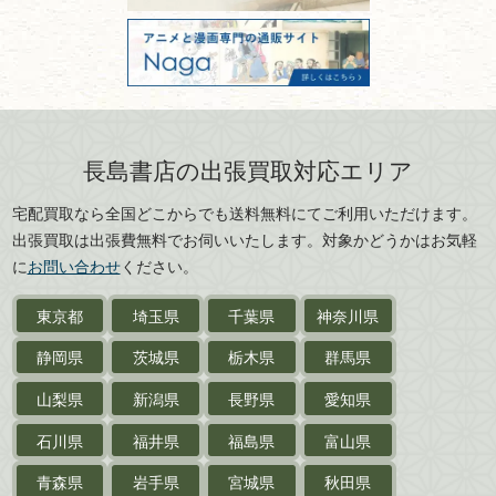
美術書・アート本・
古物商許可：東京都公安委員会 第
三重県
滋賀県
デザイン本
301028901712号
古物商名称：有限会社長島書店
京都府
大阪府
カメラ・撮影術
兵庫県
奈良県
版画・リトグラフ・
和歌山県
鳥取県
シルクスクリーン
島根県
岡山県
長島書店の出張買取対応エリア
刀剣・
鎧・
甲冑
広島県
山口県
宅配買取なら全国どこからでも送料無料にてご利用いただけます。
武道書・
武術書
徳島県
香川県
出張買取は出張費無料でお伺いいたします。対象かどうかはお気軽
愛媛県
高知県
に
お問い合わせ
ください。
近代文学・
小説・限定本
東京都
埼玉県
千葉県
神奈川県
サイン色紙
静岡県
茨城県
栃木県
群馬県
作家草稿・原稿・
肉筆物
山梨県
新潟県
長野県
愛知県
探偵小説・
推理小説
石川県
福井県
福島県
富山県
乗物
青森県
岩手県
宮城県
秋田県
鉄道・
電車・
バス