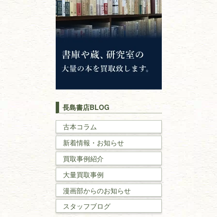
仏教書
神道・神社仏閣
イスラム教
キリスト教
歴史書
世界史・
日本史
長島書店BLOG
戦記・戦史
古本コラム
新着情報・お知らせ
国文学・
国語学
買取事例紹介
理工書
大量買取事例
数学書・
物理学書
漫画部からのお知らせ
スタッフブログ
建築書