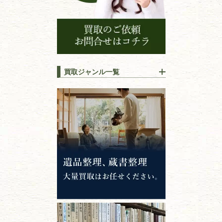
買取ジャンル一覧
江戸時代の
書物
唐本・漢籍・
中国書物・朝鮮本
錦絵・浮世絵・
版画・刷り物
専門書・
学術書
哲学書・思想書
心理学・倫理学