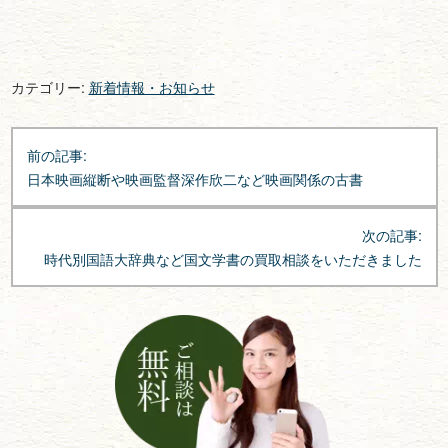
カテゴリー:
新着情報・お知らせ
投
前の記事:
稿
日本映画縦断や映画監督深作欣二など映画関係の古書
ナ
ビ
次の記事:
ゲ
時代別国語大辞典など国文学書の買取相談をいただきました
ー
シ
ョ
ン