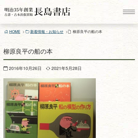
コ
ン
テ
ン
HOME
新着情報・お知らせ
柳原良平の船の本
ツ
へ
ス
柳原良平の船の本
キ
ッ
2016年10月26日
2021年5月28日
プ