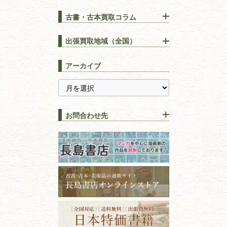
古書・古本買取コラム
漢方・
鍼灸・
東洋医学
【出張買取】古本の大量買取
りOK！効率的に売る方法
出張買取地域（全国）
易学・
占い
宅配買取は古本を送るだけ！
東京都
埼玉県
長島書店の便利な買取サービ
スピリチュアル・
精神世界
アーカイブ
ス
千葉県
神奈川県
【持ち込み買取】店頭で簡単
に古本を売るメリットとは？
静岡県
茨城県
全集・
叢書・
大学出版本
古本を高く売る方法！買取で
栃木県
群馬県
上手な売り方のコツを解説
趣味・
教養
お問合わせ先
山梨県
新潟県
古本の保管方法と劣化する原
長野県
愛知県
因！適切な管理で長持ちさせ
書道
るコツ
石川県
福井県
古本は汚れていると買取でき
拓本・法帖・
碑帖
ない？適切な保管方法とクリ
古本買取専門店 長島書店
福島県
富山県
ーニング！
ISBNコードとは？書籍の識別
〒101-0051
篆刻・印譜
青森県
岩手県
番号の意味と役割を解説
東京都千代田区神田神保町2-5-1
宮城県
秋田県
フリーダイヤル：0120-414-548
価値ある古書を売るポイント
書道具
電話：03-3512-8115
と注意点
山形県
岐阜県
FAX：03-3512-8116