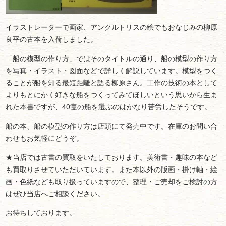
イラストレーターで画家、アンクルトリスの絵でもおなじみの柳原
良平の古本を入荷しました。
「船の模型の作り方」ではそのタイトルの通り、船の模型の作り方
を写真・イラスト・図面などで詳しく解説しています。模型をつく
ることが船を知る最短距離と語る柳原さん。工作の技術の本として
よりもとにかく好きな船をつくってみてほしいという思いから生ま
れた本書ですが、40隻の船を選ぶのはかなり苦労したそうです。
船の本、船の模型の作り方は店頭にて発売中です。在庫のお問い合
わせもお気軽にどうぞ。
★当店では古書の買取をいたしております。美術書・趣味の本など
も買取りさせていただいています。また本以外の版画・掛け軸・絵
画・色紙なども取り扱っていますので、整理・ご売却をご検討の方
はぜひ当店へご相談ください。
お待ちしております。