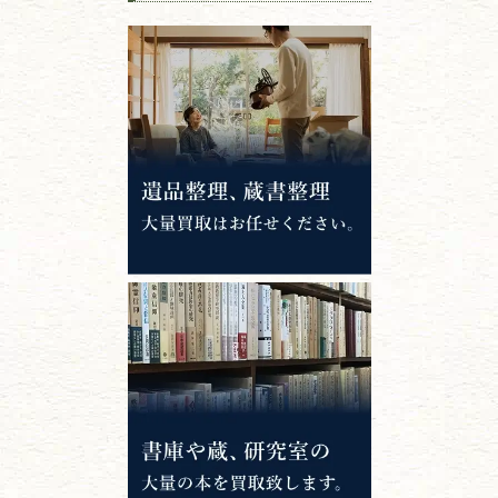
江戸時代の
書物
唐本・漢籍・
中国書物・朝鮮本
錦絵・浮世絵・
版画・刷り物
専門書・
学術書
哲学書・思想書
心理学・倫理学
仏教書
神道・神社仏閣
イスラム教
キリスト教