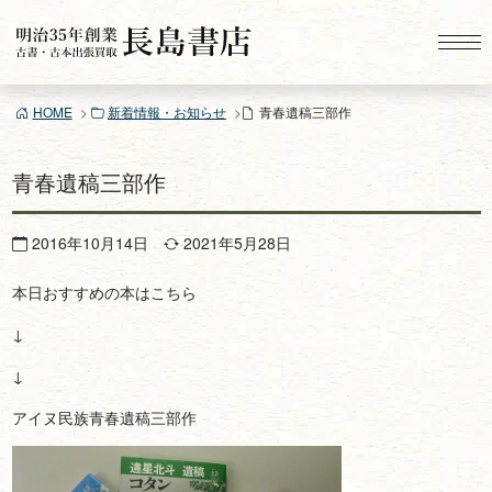
コ
ン
テ
ン
HOME
新着情報・お知らせ
青春遺稿三部作
ツ
へ
ス
青春遺稿三部作
キ
ッ
2016年10月14日
2021年5月28日
プ
本日おすすめの本はこちら
↓
↓
アイヌ民族青春遺稿三部作