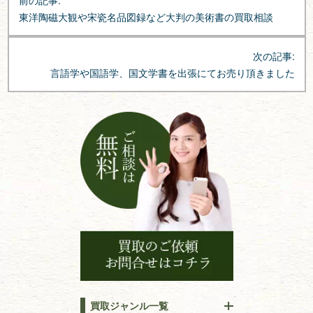
前の記事:
稿
東洋陶磁大観や宋瓷名品図録など大判の美術書の買取相談
ナ
ビ
次の記事:
ゲ
言語学や国語学、国文学書を出張にてお売り頂きました
ー
シ
ョ
ン
買取ジャンル一覧