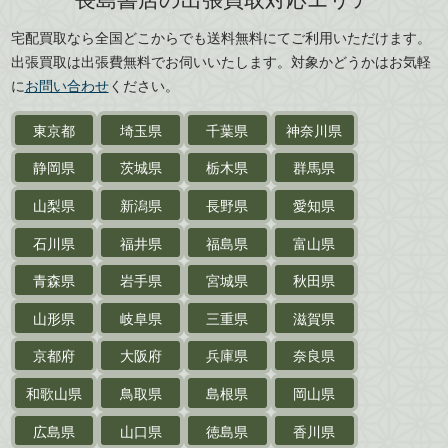
広島県
山口県
宅配買取なら全国どこからでも送料無料にてご利用いただけます。
武道書・
武術書
徳島県
香川県
出張買取は出張費無料でお伺いいたします。対象かどうかはお気軽
愛媛県
高知県
に
お問い合わせ
ください。
近代文学・
小説・限定本
東京都
埼玉県
千葉県
神奈川県
サイン色紙
静岡県
茨城県
栃木県
群馬県
作家草稿・原稿・
肉筆物
山梨県
新潟県
長野県
愛知県
探偵小説・
推理小説
石川県
福井県
福島県
富山県
乗物
青森県
岩手県
宮城県
秋田県
鉄道・
電車・
バス
山形県
岐阜県
三重県
滋賀県
戦前・戦中の
紙物・資料
京都府
大阪府
兵庫県
奈良県
絵葉書
和歌山県
鳥取県
島根県
岡山県
支那・満洲・朝鮮・
台湾関係古資料
広島県
山口県
徳島県
香川県