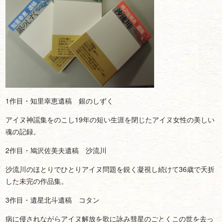
1作目・知里幸恵遺稿 銀のしずく
アイヌ神謡集をのこし19年の短い生涯を閉じたアイヌ女性の美しい
魂の記録。
2作目・鳩沢佐美夫遺稿 沙流川
沙流川のほとりでひとりアイヌ問題を鋭く凝視し続けて36歳で夭折
した未完の作品集。
3作目・遺星北斗遺稿 コタン
病に侵されながらアイヌ解放を歌に詠み彗星のごとくこの世を去っ