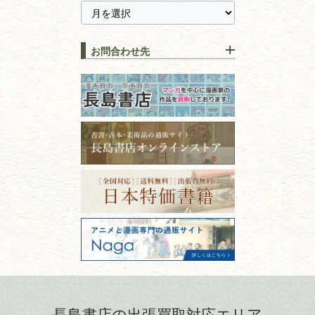
【持ち込み買取】店頭で簡単
に古本を売るメリットとは？
静岡県
茨城県
全集・
叢書・
大学出版本
古本を高く売る方法！買取で
栃木県
群馬県
上手な売り方のコツを解説
趣味・
教養
お問合わせ先
山梨県
新潟県
古本の保管方法と劣化する原
長野県
愛知県
因！適切な管理で長持ちさせ
書道
るコツ
石川県
福井県
古本は汚れていると買取でき
拓本・法帖・
碑帖
ない？適切な保管方法とクリ
古本買取専門店 長島書店
福島県
富山県
ーニング！
ISBNコードとは？書籍の識別
〒101-0051
篆刻・印譜
青森県
岩手県
番号の意味と役割を解説
東京都千代田区神田神保町2-5-1
宮城県
秋田県
フリーダイヤル：0120-414-548
価値ある古書を売るポイント
書道具
電話：03-3512-8115
と注意点
山形県
岐阜県
FAX：03-3512-8116
美術書・アート本・
古物商許可：東京都公安委員会 第
三重県
滋賀県
デザイン本
301028901712号
古物商名称：有限会社長島書店
京都府
大阪府
カメラ・撮影術
兵庫県
奈良県
版画・リトグラフ・
和歌山県
鳥取県
シルクスクリーン
島根県
岡山県
長島書店の出張買取対応エリア
刀剣・
鎧・
甲冑