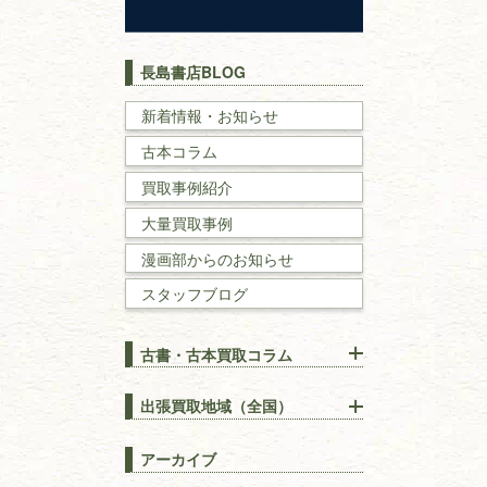
歴史書
世界史・
日本史
長島書店BLOG
戦記・戦史
新着情報・お知らせ
古本コラム
国文学・
国語学
買取事例紹介
理工書
大量買取事例
数学書・
物理学書
漫画部からのお知らせ
スタッフブログ
建築書
古書・古本買取コラム
漢方・
鍼灸・
東洋医学
【出張買取】古本の大量買取
りOK！効率的に売る方法
出張買取地域（全国）
易学・
占い
宅配買取は古本を送るだけ！
東京都
埼玉県
長島書店の便利な買取サービ
スピリチュアル・
精神世界
アーカイブ
ス
千葉県
神奈川県