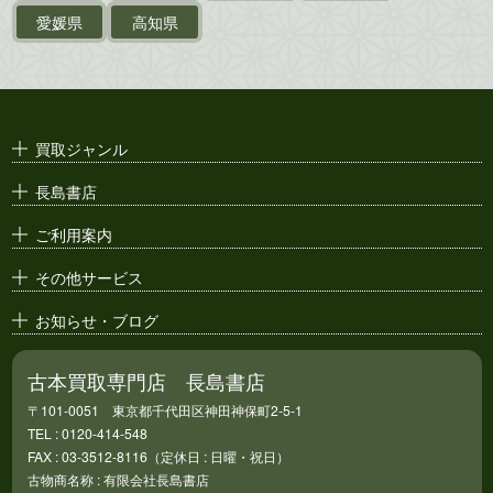
ポスター・チラシ・
カタログ
愛媛県
高知県
映画パンフレット・
演劇ポスター
古い漫画本・
絶版漫画・漫画雑誌
買取ジャンル
漫画原稿・
原画
長島書店
アニメ・
セル画
ご利用案内
その他サービス
お知らせ・ブログ
古本買取専門店 長島書店
〒101-0051 東京都千代田区神田神保町2-5-1
TEL : 0120-414-548
FAX : 03-3512-8116（定休日 : 日曜・祝日）
古物商名称 : 有限会社長島書店