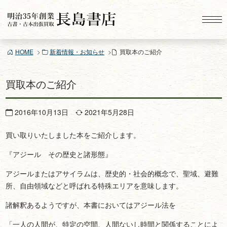
コ
ン
テ
ン
HOME
新着情報・お知らせ
買取本のご紹介
ツ
へ
ス
買取本のご紹介
キ
ッ
2016年10月13日
2021年5月28日
プ
買い取りいたしました本をご紹介します。
『アジール その歴史と諸形態』
アジールまたはアサイラムは、歴史的・社会的概念で、聖域、避難
所、自由領域などと呼ばれる特殊エリアを意味します。
諸解釈あるようですが、本書においてはアジール法を
「一人の人間が、特定の空間、人間ないし時間と関係することによ