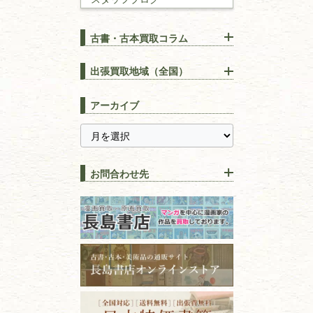
建築書
古書・古本買取コラム
漢方・
鍼灸・
東洋医学
【出張買取】古本の大量買取
りOK！効率的に売る方法
出張買取地域（全国）
易学・
占い
宅配買取は古本を送るだけ！
東京都
埼玉県
長島書店の便利な買取サービ
スピリチュアル・
精神世界
アーカイブ
ス
千葉県
神奈川県
【持ち込み買取】店頭で簡単
に古本を売るメリットとは？
静岡県
茨城県
全集・
叢書・
大学出版本
古本を高く売る方法！買取で
栃木県
群馬県
上手な売り方のコツを解説
趣味・
教養
お問合わせ先
山梨県
新潟県
古本の保管方法と劣化する原
長野県
愛知県
因！適切な管理で長持ちさせ
書道
るコツ
石川県
福井県
古本は汚れていると買取でき
拓本・法帖・
碑帖
ない？適切な保管方法とクリ
古本買取専門店 長島書店
福島県
富山県
ーニング！
ISBNコードとは？書籍の識別
〒101-0051
篆刻・印譜
青森県
岩手県
番号の意味と役割を解説
東京都千代田区神田神保町2-5-1
宮城県
秋田県
フリーダイヤル：0120-414-548
価値ある古書を売るポイント
書道具
電話：03-3512-8115
と注意点