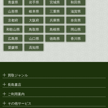
青森県
岩手県
宮城県
秋田県
鉄道・
電車・
バス
山形県
岐阜県
三重県
滋賀県
戦前・戦中の
紙物・資料
京都府
大阪府
兵庫県
奈良県
絵葉書
和歌山県
鳥取県
島根県
岡山県
支那・満洲・朝鮮・
台湾関係古資料
広島県
山口県
徳島県
香川県
ポスター・チラシ・
カタログ
愛媛県
高知県
映画パンフレット・
演劇ポスター
古い漫画本・
絶版漫画・漫画雑誌
買取ジャンル
漫画原稿・
原画
長島書店
アニメ・
セル画
ご利用案内
その他サービス