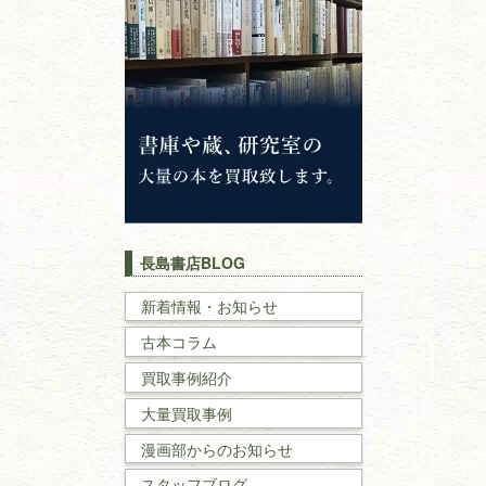
仏教書
神道・神社仏閣
イスラム教
キリスト教
歴史書
世界史・
日本史
長島書店BLOG
戦記・戦史
新着情報・お知らせ
古本コラム
国文学・
国語学
買取事例紹介
理工書
大量買取事例
数学書・
物理学書
漫画部からのお知らせ
スタッフブログ