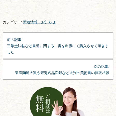
カテゴリー:
新着情報・お知らせ
投
前の記事:
稿
三希堂法帖など書道に関する古書を出張にて購入させて頂きま
ナ
した
ビ
ゲ
次の記事:
ー
東洋陶磁大観や宋瓷名品図録など大判の美術書の買取相談
シ
ョ
ン