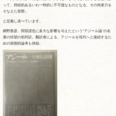
って、持続的あるいわ一時的に不可侵なものとなる、その拘束力を
そなえた形態」
と定義し述べています。
網野善彦、阿部謹也に多大な影響を与えたという“アジール論”の名
著の待望の初邦訳。翻訳者による、アジールを現代へと接続するた
めの画期的論考も併録。