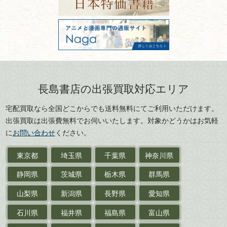
山形県
岐阜県
FAX：03-3512-8116
美術書・アート本・
古物商許可：東京都公安委員会 第
三重県
滋賀県
デザイン本
301028901712号
古物商名称：有限会社長島書店
京都府
大阪府
カメラ・撮影術
兵庫県
奈良県
版画・リトグラフ・
和歌山県
鳥取県
シルクスクリーン
島根県
岡山県
長島書店の出張買取対応エリア
刀剣・
鎧・
甲冑
広島県
山口県
宅配買取なら全国どこからでも送料無料にてご利用いただけます。
武道書・
武術書
徳島県
香川県
出張買取は出張費無料でお伺いいたします。対象かどうかはお気軽
愛媛県
高知県
に
お問い合わせ
ください。
近代文学・
小説・限定本
東京都
埼玉県
千葉県
神奈川県
サイン色紙
静岡県
茨城県
栃木県
群馬県
作家草稿・原稿・
肉筆物
山梨県
新潟県
長野県
愛知県
探偵小説・
推理小説
石川県
福井県
福島県
富山県
乗物