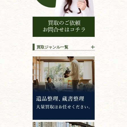
買取ジャンル一覧
江戸時代の
書物
唐本・漢籍・
中国書物・朝鮮本
錦絵・浮世絵・
版画・刷り物
専門書・
学術書
哲学書・思想書
心理学・倫理学