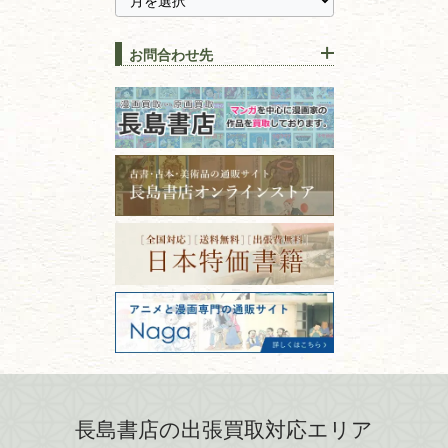
静岡県
茨城県
全集・
叢書・
大学出版本
古本を高く売る方法！買取で
栃木県
群馬県
上手な売り方のコツを解説
趣味・
教養
お問合わせ先
山梨県
新潟県
古本の保管方法と劣化する原
長野県
愛知県
因！適切な管理で長持ちさせ
書道
るコツ
石川県
福井県
古本は汚れていると買取でき
拓本・法帖・
碑帖
ない？適切な保管方法とクリ
古本買取専門店 長島書店
福島県
富山県
ーニング！
ISBNコードとは？書籍の識別
〒101-0051
篆刻・印譜
青森県
岩手県
番号の意味と役割を解説
東京都千代田区神田神保町2-5-1
宮城県
秋田県
フリーダイヤル：0120-414-548
価値ある古書を売るポイント
書道具
電話：03-3512-8115
と注意点
山形県
岐阜県
FAX：03-3512-8116
美術書・アート本・
古物商許可：東京都公安委員会 第
三重県
滋賀県
デザイン本
301028901712号
古物商名称：有限会社長島書店
京都府
大阪府
カメラ・撮影術
兵庫県
奈良県
版画・リトグラフ・
和歌山県
鳥取県
シルクスクリーン
島根県
岡山県
長島書店の出張買取対応エリア
刀剣・
鎧・
甲冑