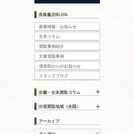
歴史書
世界史・
日本史
長島書店BLOG
戦記・戦史
新着情報・お知らせ
古本コラム
国文学・
国語学
買取事例紹介
理工書
大量買取事例
数学書・
物理学書
漫画部からのお知らせ
スタッフブログ
建築書
古書・古本買取コラム
漢方・
鍼灸・
東洋医学
【出張買取】古本の大量買取
りOK！効率的に売る方法
出張買取地域（全国）
易学・
占い
宅配買取は古本を送るだけ！
東京都
埼玉県
長島書店の便利な買取サービ
スピリチュアル・
精神世界
アーカイブ
ス
千葉県
神奈川県
【持ち込み買取】店頭で簡単
に古本を売るメリットとは？