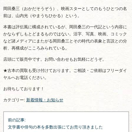
岡田桑三（おかだそうぞう）、映画スターとしてのもうひとつの名
前は、山内光（やまうちひかる）という。
本書は評伝風に構成されているが、岡田桑三の一代記という内容に
かならずしもとどまるものではない。活字、写真、映画、コミック
など諸メディアにまたがる岡田桑三とその時代の表象と言説との分
析、再構成がこころみられている。
店頭にて販売中です。お問い合わせもお気軽にどうぞ。
★古本の買取も受け付けております。ご相談・ご依頼はフリーダイ
ヤルへお電話ください。
お待ちしております！
カテゴリー:
新着情報・お知らせ
投
前の記事:
稿
文学書や俳句の本を多数出張にてお売り頂きました
ナ