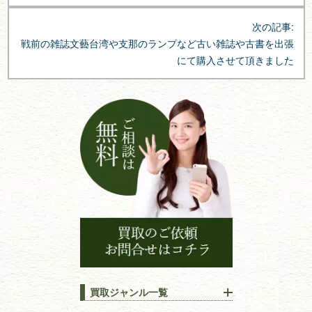
ビ
次の記事:
ゲ
戦前の雑誌文藝台湾や支那のランプなど古い雑誌や古書を出張
ー
にて購入させて頂きました
シ
ョ
ン
買取ジャンル一覧