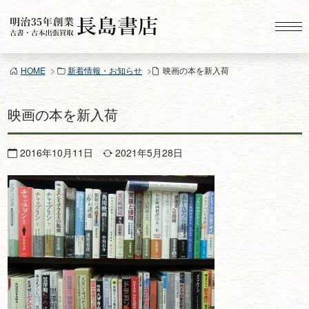
コ
ン
テ
ン
HOME
新着情報・お知らせ
映画の本を新入荷
ツ
へ
ス
映画の本を新入荷
キ
ッ
2016年10月11日
2021年5月28日
プ