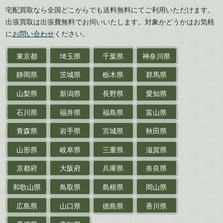
広島県
山口県
宅配買取なら全国どこからでも送料無料にてご利用いただけます。
武道書・
武術書
徳島県
香川県
出張買取は出張費無料でお伺いいたします。対象かどうかはお気軽
愛媛県
高知県
に
お問い合わせ
ください。
近代文学・
小説・限定本
東京都
埼玉県
千葉県
神奈川県
サイン色紙
静岡県
茨城県
栃木県
群馬県
作家草稿・原稿・
肉筆物
山梨県
新潟県
長野県
愛知県
探偵小説・
推理小説
石川県
福井県
福島県
富山県
乗物
青森県
岩手県
宮城県
秋田県
鉄道・
電車・
バス
山形県
岐阜県
三重県
滋賀県
戦前・戦中の
紙物・資料
京都府
大阪府
兵庫県
奈良県
絵葉書
和歌山県
鳥取県
島根県
岡山県
支那・満洲・朝鮮・
台湾関係古資料
広島県
山口県
徳島県
香川県
ポスター・チラシ・
カタログ