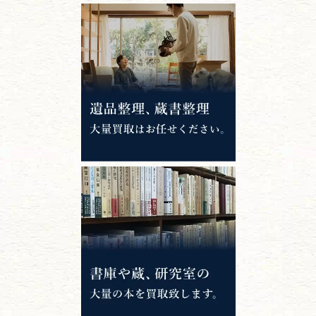
江戸時代の
書物
唐本・漢籍・
中国書物・朝鮮本
錦絵・浮世絵・
版画・刷り物
専門書・
学術書
哲学書・思想書
心理学・倫理学
仏教書
神道・神社仏閣
イスラム教
キリスト教