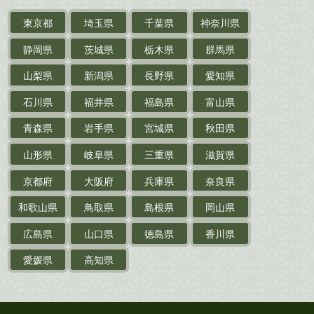
東京都
埼玉県
千葉県
神奈川県
サイン色紙
静岡県
茨城県
栃木県
群馬県
作家草稿・原稿・
肉筆物
山梨県
新潟県
長野県
愛知県
探偵小説・
推理小説
石川県
福井県
福島県
富山県
乗物
青森県
岩手県
宮城県
秋田県
鉄道・
電車・
バス
山形県
岐阜県
三重県
滋賀県
戦前・戦中の
紙物・資料
京都府
大阪府
兵庫県
奈良県
絵葉書
和歌山県
鳥取県
島根県
岡山県
支那・満洲・朝鮮・
台湾関係古資料
広島県
山口県
徳島県
香川県
ポスター・チラシ・
カタログ
愛媛県
高知県
映画パンフレット・
演劇ポスター