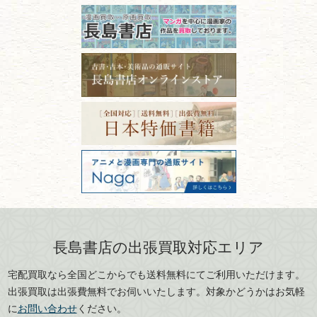
古本の保管方法と劣化する原
長野県
愛知県
因！適切な管理で長持ちさせ
書道
るコツ
石川県
福井県
古本は汚れていると買取でき
拓本・法帖・
碑帖
ない？適切な保管方法とクリ
古本買取専門店 長島書店
福島県
富山県
ーニング！
ISBNコードとは？書籍の識別
〒101-0051
篆刻・印譜
青森県
岩手県
番号の意味と役割を解説
東京都千代田区神田神保町2-5-1
宮城県
秋田県
フリーダイヤル：0120-414-548
価値ある古書を売るポイント
書道具
電話：03-3512-8115
と注意点
山形県
岐阜県
FAX：03-3512-8116
美術書・アート本・
古物商許可：東京都公安委員会 第
三重県
滋賀県
デザイン本
301028901712号
古物商名称：有限会社長島書店
京都府
大阪府
カメラ・撮影術
兵庫県
奈良県
版画・リトグラフ・
和歌山県
鳥取県
シルクスクリーン
島根県
岡山県
長島書店の出張買取対応エリア
刀剣・
鎧・
甲冑
広島県
山口県
宅配買取なら全国どこからでも送料無料にてご利用いただけます。
武道書・
武術書
徳島県
香川県
出張買取は出張費無料でお伺いいたします。対象かどうかはお気軽
愛媛県
高知県
に
お問い合わせ
ください。
近代文学・
小説・限定本