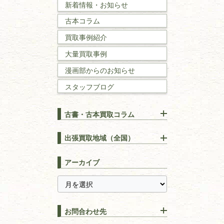
新着情報・お知らせ
古本コラム
国文学・
国語学
買取事例紹介
理工書
大量買取事例
数学書・
物理学書
漫画部からのお知らせ
スタッフブログ
建築書
古書・古本買取コラム
漢方・
鍼灸・
東洋医学
【出張買取】古本の大量買取
りOK！効率的に売る方法
出張買取地域（全国）
易学・
占い
宅配買取は古本を送るだけ！
東京都
埼玉県
長島書店の便利な買取サービ
スピリチュアル・
精神世界
アーカイブ
ス
千葉県
神奈川県
【持ち込み買取】店頭で簡単
に古本を売るメリットとは？
静岡県
茨城県
全集・
叢書・
大学出版本
古本を高く売る方法！買取で
栃木県
群馬県
上手な売り方のコツを解説
趣味・
教養
お問合わせ先
山梨県
新潟県