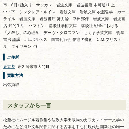
市 6冊1函入り サッカレ 岩波文庫 岩波書店 本町通り 上・
中・下 シンクレア・ルイス 岩波文庫 岩波文庫 衣服哲学 カー
ライル 岩波文庫 岩波書店 努力論 幸田露伴 岩波文庫 岩波書
店 知的生活 ハマトン 講談社学術文庫 講談社 戦争における
「人殺し」の心理学 デーヴ・グロスマン ちくま学芸文庫 筑摩
書房 論議 J.L.ボルヘス 国書刊行会 信念の魔術 C.M.ブリスト
ル ダイヤモンド社
ご住所
東京都
東久留米市大門町
買取方法
出張買取
スタッフから一言
松籟社のムージル著作集や法政大学出版局のカフカマイナー文学の
ためになど海外文学関係に関する古本を中心に現代思潮新社の唯一