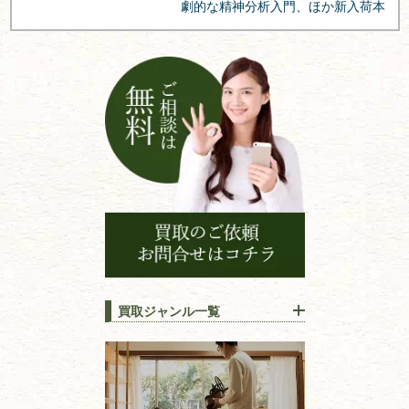
劇的な精神分析入門、ほか新入荷本
ー
シ
ョ
ン
買取ジャンル一覧
江戸時代の
書物
唐本・漢籍・
中国書物・朝鮮本