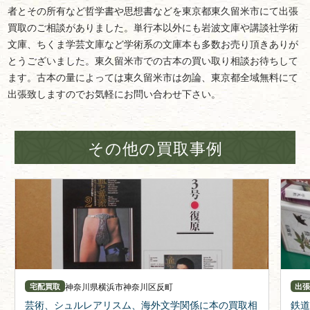
者とその所有など哲学書や思想書などを東京都東久留米市にて出張
買取のご相談がありました。単行本以外にも岩波文庫や講談社学術
文庫、ちくま学芸文庫など学術系の文庫本も多数お売り頂きありが
とうございました。東久留米市での古本の買い取り相談お待ちして
ます。古本の量によっては東久留米市は勿論、東京都全域無料にて
出張致しますのでお気軽にお問い合わせ下さい。
その他の買取事例
神奈川県
横浜市神奈川区反町
宅配買取
出
芸術、シュルレアリスム、海外文学関係に本の買取相
鉄道