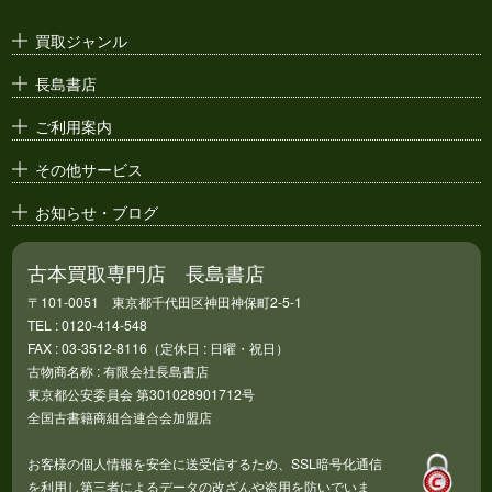
古い漫画本・
絶版漫画・漫画雑誌
買取ジャンル
漫画原稿・
原画
長島書店
アニメ・
セル画
ご利用案内
その他サービス
お知らせ・ブログ
古本買取専門店 長島書店
〒101-0051 東京都千代田区神田神保町2-5-1
TEL : 0120-414-548
FAX : 03-3512-8116（定休日 : 日曜・祝日）
古物商名称 : 有限会社長島書店
東京都公安委員会 第301028901712号
全国古書籍商組合連合会加盟店
お客様の個人情報を安全に送受信するため、SSL暗号化通信
を利用し第三者によるデータの改ざんや盗用を防いでいま