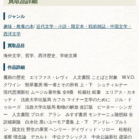
買取品詳細
ジャンル
趣味・教養の本
/
近代文学・小説・限定本・戦前雑誌・中国文学・
西洋文学
買取品目
海外文学、哲学、西洋歴史、学術文庫
作品詳細
魔術の歴史 エリファス・レヴィ 人文書院 ことばと対象 W.V.O.
クワイン 勁草書房 唯一者とその所有 上・下 シュティルナー
現代思潮新社 ムージル著作集 全9冊 松籟社 眩暈 エリアス・カネ
ッティ 法政大学出版局 カフカ マイナー文学のために ジル・ド
ゥルーズ 法政大学出版局 動物の解放 改訂版 ピーター・シンガ
ー 人文書院 プロポ アラン みすず書房 モンテーニュ随想録 全
訳縮刷版 白水社 黒いユーモア選集 上・下 アンドレ・ブルト
ン 国文社 野生の果実 ヘンリー・デイヴィッド・ソロー 松柏社
省察 情念論 デカルト 中公クラシックス 中央公論新社 虚栄の