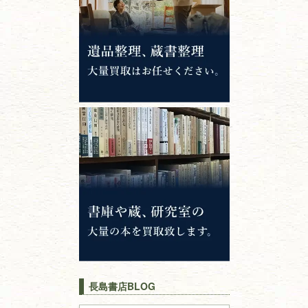
錦絵・浮世絵・
版画・刷り物
専門書・
学術書
哲学書・思想書
心理学・倫理学
仏教書
神道・神社仏閣
イスラム教
キリスト教
歴史書
世界史・
日本史
長島書店BLOG
戦記・戦史