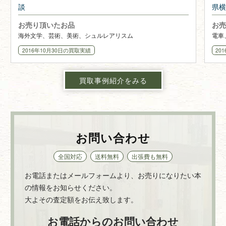
談
県横
お売り頂いたお品
お売
海外文学、芸術、美術、シュルレアリスム
電車
2016年10月30日
の買取実績
20
買取事例紹介をみる
お問い合わせ
全国対応
送料無料
出張費も無料
お電話またはメールフォームより、お売りになりたい本
の情報をお知らせください。
大よその査定額をお伝え致します。
お電話からのお問い合わせ