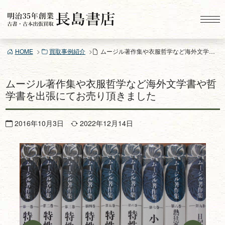
コ
ン
テ
ン
HOME
買取事例紹介
ムージル著作集や衣服哲学など海外文学書や哲学書を出張にてお売り頂きました
ツ
へ
ス
ムージル著作集や衣服哲学など海外文学書や哲
キ
学書を出張にてお売り頂きました
ッ
プ
2016年10月3日
2022年12月14日