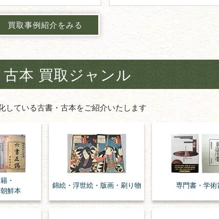
買取事例紹介をみる
・古本 買取ジャンル
化している古書・古本をご紹介いたします
漢籍・
錦絵・浮世絵・
版画・刷り物
専門書・
学術
・朝鮮本