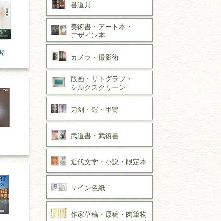
書道具
美術書・アート本・
デザイン本
閣
カメラ・撮影術
版画・リトグラフ・
シルクスクリーン
刀剣・
鎧・
甲冑
武道書・
武術書
近代文学・
小説・限定本
サイン色紙
作家草稿・原稿・
肉筆物