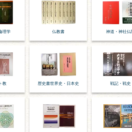
倫理学
仏教書
神道・神社仏
ト教
歴史書
世界史・
日本史
戦記・戦史