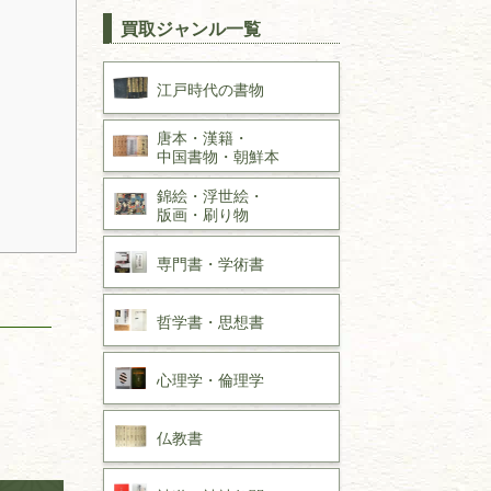
買取ジャンル一覧
江戸時代の
書物
唐本・漢籍・
中国書物・朝鮮本
錦絵・浮世絵・
版画・刷り物
専門書・
学術書
哲学書・思想書
心理学・倫理学
仏教書