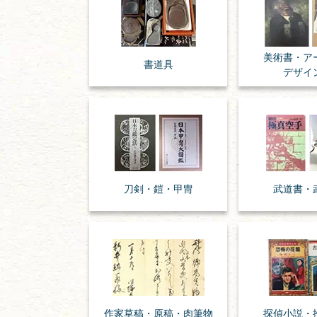
美術書・ア
書道具
デザイ
刀剣・
鎧・
甲冑
武道書・
作家草稿・原稿・
肉筆物
探偵小説・