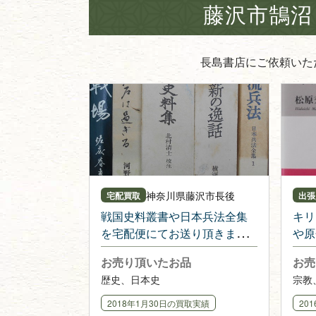
藤沢市鵠沼
長島書店にご依頼いた
神奈川県
藤沢市長後
宅配買取
出張
戦国史料叢書や日本兵法全集
キリ
を宅配便にてお送り頂きまし
や原
た
いジ
お売り頂いたお品
お売
まし
歴史、日本史
宗教
2018年1月30日
の買取実績
20