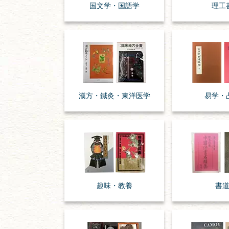
国文学・
国語学
理工
漢方・
鍼灸・
東洋医学
易学・
趣味・
教養
書