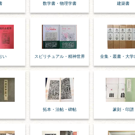
書
数学書・
物理学書
建築書
占い
スピリチュアル・
精神世界
全集・
叢書・
大学
道
拓本・法帖・
碑帖
篆刻・印譜