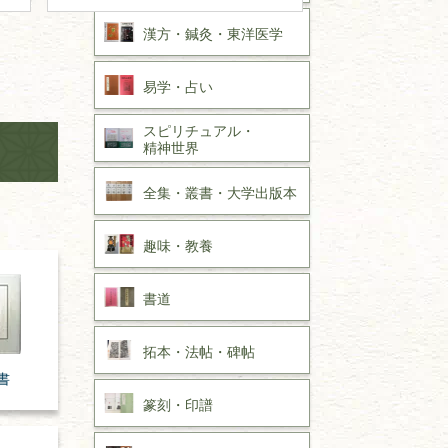
漢方・
鍼灸・
東洋医学
易学・
占い
スピリチュアル・
精神世界
全集・
叢書・
大学出版本
趣味・
教養
書道
拓本・法帖・
碑帖
書
篆刻・印譜