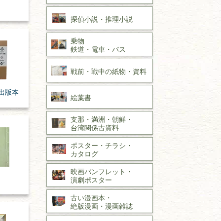
探偵小説・
推理小説
乗物
鉄道・
電車・
バス
戦前・戦中の
紙物・資料
出版本
絵葉書
支那・満洲・朝鮮・
台湾関係古資料
ポスター・チラシ・
カタログ
映画パンフレット・
演劇ポスター
古い漫画本・
絶版漫画・漫画雑誌