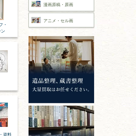
漫画原稿・
原画
アニメ・
セル画
フ・
ーン
・資料