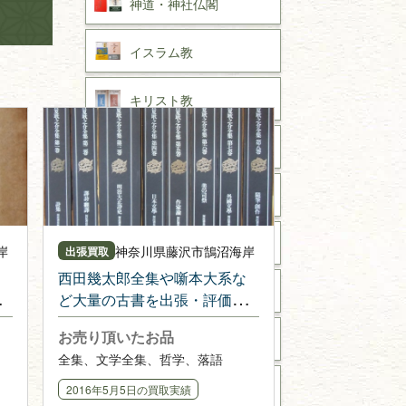
神道・神社仏閣
イスラム教
キリスト教
歴史書
世界史・
日本史
戦記・戦史
国文学・
国語学
岸
神奈川県
藤沢市鵠沼海岸
出張買取
西田幾太郎全集や噺本大系な
理工書
ど大量の古書を出張・評価さ
せて頂きました
お売り頂いたお品
数学書・
物理学書
全集、文学全集、哲学、落語
建築書
2016年5月5日
の買取実績