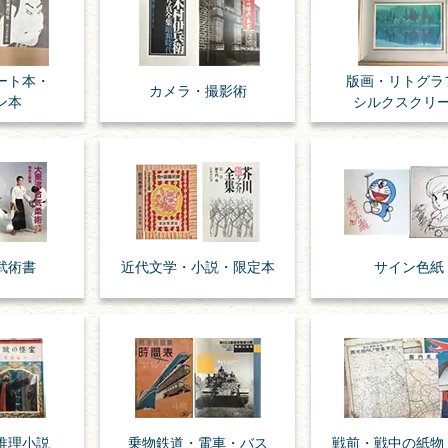
ート本・
版画・リトグラ
カメラ・撮影術
ン本
シルクスクリ
武術書
近代文学・
小説・限定本
サイン色紙
推理小説
乗物
鉄道・
電車・
バス
戦前・戦中の
紙物