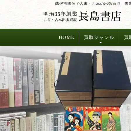
コ
藤沢市鵠沼で古書・古本の出張買取、査
ン
テ
ン
ツ
HOME
買取ジャンル
買
へ
ス
キ
ッ
プ