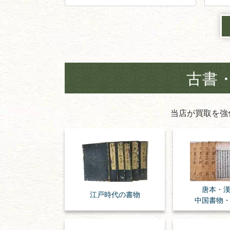
古書
当店が買取を強
唐本・
江戸時代の
書物
中国書物