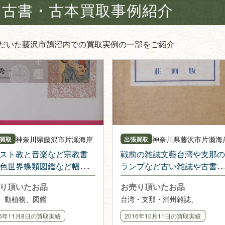
古書・古本買取事例紹介
だいた藤沢市鵠沼内での買取実例の一部をご紹介
神奈川県
藤沢市片瀬海岸
神奈川県
藤沢市片瀬海
買取
出張買取
スト教と音楽など宗教書
戦前の雑誌文藝台湾や支那の
色世界蝶類図鑑など幅広
ランプなど古い雑誌や古書を
ャンルの本をお譲り頂き
出張にて購入させて頂きまし
り頂いたお品
お売り頂いたお品
た
た
、動植物、図鑑
台湾・支那・満州雑誌、
16年11月8日
の買取実績
2016年10月11日
の買取実績