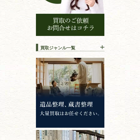
買取ジャンル一覧
江戸時代の
書物
唐本・漢籍・
中国書物・朝鮮本
錦絵・浮世絵・
版画・刷り物
専門書・
学術書
哲学書・思想書
心理学・倫理学