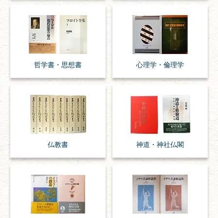
哲学書・思想書
心理学・倫理学
仏教書
神道・神社仏閣