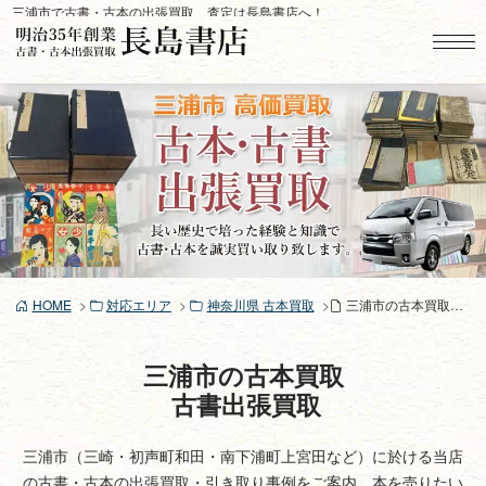
コ
三浦市で古書・古本の出張買取、査定は長島書店へ！
ン
テ
ン
ツ
へ
ス
キ
ッ
プ
HOME
対応エリア
神奈川県 古本買取
三浦市の古本買取、古書買取り
三浦市の古本買取
古書出張買取
三浦市（三崎・初声町和田・南下浦町上宮田など）に於ける当店
の古書・古本の出張買取・引き取り事例をご案内。本を売りたい