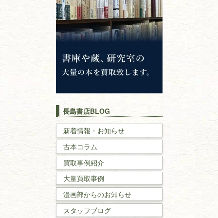
仏教書
神道・神社仏閣
イスラム教
キリスト教
歴史書
世界史・
日本史
長島書店BLOG
戦記・戦史
新着情報・お知らせ
古本コラム
国文学・
国語学
買取事例紹介
理工書
大量買取事例
数学書・
物理学書
漫画部からのお知らせ
スタッフブログ
建築書