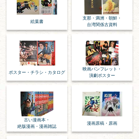
支那・満洲・朝鮮・
絵葉書
台湾関係古資料
映画パンフレット・
ポスター・チラシ・
カタログ
演劇ポスター
古い漫画本・
漫画原稿・
原画
絶版漫画・漫画雑誌