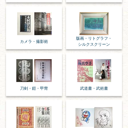
版画・リトグラフ・
カメラ・撮影術
シルクスクリーン
刀剣・
鎧・
甲冑
武道書・
武術書