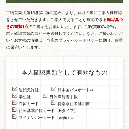
古物営業法第15条第1項の定めにより、買取の際にご本人様確認
をさせていただきます。
ご本人であることが確認できる
顔写真つ
きの書類1点
のご提示をお願いいたします。
宅配買取の場合は、
本人確認書類のコピーを送付してください。
なお、ご提示いただ
いたお客様の情報は、当店の
プライバシーポリシー
に則り、厳重
に保管いたします。
本人確認書類として有効なもの
運転免許証
日本国パスポート
※1
学生証
身体障碍者手帳
在留カード
特別永住者証明書
住民基本台帳カード（Bタイプ）
マイナンバーカード（表面）
※2