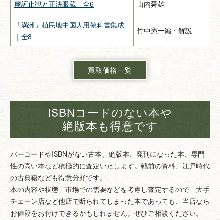
摩訶止観と正法眼蔵 全6
山内舜雄
大
「満洲」植民地中国人用教科書集成
竹中憲一編・解説
緑
｜全8
買取価格一覧
ISBNコードのない本や
絶版本も得意です
バーコードやISBNがない古本、絶版本、廃刊になった本、専門
性の高い本など積極的に査定いたします。戦前の資料、江戸時代
の古典籍なども得意分野です。
本の内容や状態、市場での需要などを考慮し査定するので、大手
チェーン店など他店で断られてしまった本であっても、当店なら
お値段をお付けできるかもしれません。ぜひご相談ください。