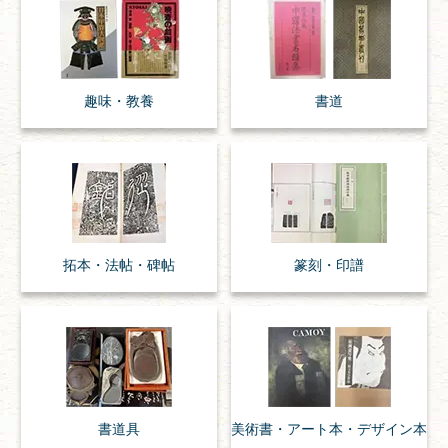
趣味・
教養
書道
拓本・法帖・
碑帖
篆刻・印譜
書道具
美術書・アート本・
デザイン本