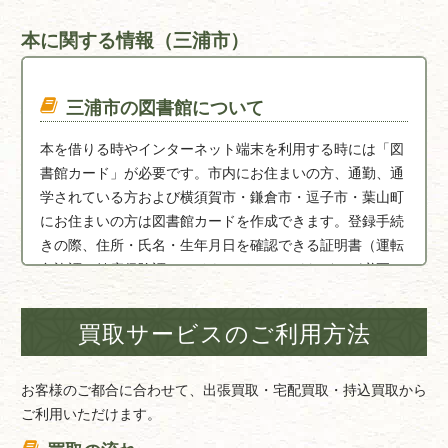
本に関する情報（三浦市）
三浦市の図書館について
本を借りる時やインターネット端末を利用する時には「図
書館カード」が必要です。市内にお住まいの方、通勤、通
学されている方および横須賀市・鎌倉市・逗子市・葉山町
にお住まいの方は図書館カードを作成できます。登録手続
きの際、住所・氏名・生年月日を確認できる証明書（運転
免許証・健康保険証・マイナンバーカードなど）が必要で
す。図書館カードは三浦市図書館、初声分館並びに南下浦
分館で共通に使えます。本・雑誌あわせて1人4冊まで、貸
買取サービスのご利用方法
出期間は15日以内です。
【三浦市図書館】
お客様のご都合に合わせて、出張買取・宅配買取・持込買取から
三浦市城山町1番1号 第2分館内
ご利用いただけます。
【南下浦分館】