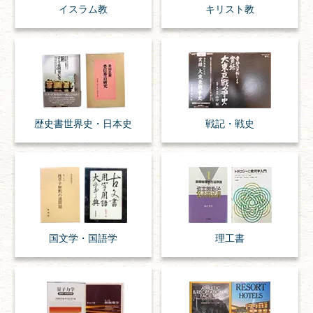
イスラム教
キリスト教
歴史書
世界史・
日本史
戦記・戦史
国文学・
国語学
理工書