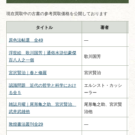
現在買取中の古書の参考買取価格を公開しております
タイトル
著者
原色法帖選 全49
—
二
浮世絵 歌川国芳｜通俗水滸伝豪傑
歌川国芳
—
百八人之一個
宮沢賢治｜春と修羅
宮沢賢治
関
認識問題 近代の哲学と科学におけ
エルンスト・カッシ
み
る全５
ーラー
雑誌月曜｜尾形亀之助、宮沢賢治、
尾形亀之助、宮沢賢
惠
武井武雄他
治他
敦煌書法叢刊全29
—
二