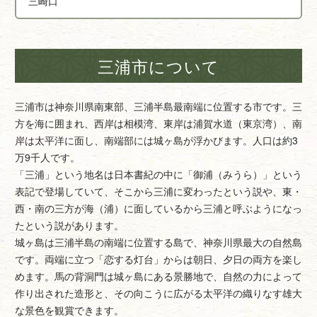
三崎口
三浦市について
三浦市は神奈川県南東部、三浦半島最南端に位置する市です。三
方を海に囲まれ、西岸は相模湾、東岸は浦賀水道（東京湾）、南
岸は太平洋に面し、南端部には城ヶ島が浮かびます。人口は約3
万9千人です。
「三浦」という地名は日本書紀の中に「御浦（みうら）」という
表記で登場していて、そこから三浦に変わったという説や、東・
西・南の三方が海（浦）に面しているから三浦と呼ぶようになっ
たという説があります。
城ヶ島は三浦半島の南端に位置する島で、神奈川県最大の自然島
です。両端に立つ「恋する灯台」からは朝日、夕日の両方を楽し
めます。馬の背洞門は城ヶ島にある景勝地で、自然の力によって
作り出された造形と、その向こうに広がる太平洋の織りなす雄大
な景色を観賞できます。