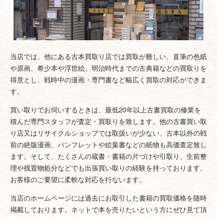
当店では、他にある古本買取り店では買取が難しい、直筆の色紙
や原画、希少本や浮世絵、明治時代までの古典籍などの買取りを
得意とし、戦時中の漫画・専門書など幅広く買取の対応ができま
す。
買い取りでお伺いするときは、最低20年以上古書買取の修業を
積んだ専門スタッフが査定・買取りを致します。他の古書買い取
り店又はリサイクルショップでは取扱いが少ない、古本以外の戦
前の絶版漫画、パンフレットや絵葉書などの紙物も高価査定致し
ます。そして、たくさんの蔵書・書籍の片づけや引取り、生前整
理や残置物処分などでも出張買い取りの経験を持っております。
お客様のご要望に柔軟な対応を行ないます。
当店のホームページには過去にお取引した書籍の買取価格を随時
掲載しております。ネットで本を売りたいという方にぜひ見て頂