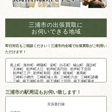
三浦市の出張買取に
お伺いできる地域
即日対応もご相談ください！三浦市内全域で出張買取がご利用い
ただけます！
尾上町
海外町
岬陽町
栄町
白石町
城山町
諏訪町
天神町
初声町入江
初声町高円坊
初声町下宮田
初声町三戸
初声町和田
原町
晴海町
東岡町
三崎町小網代
三崎町城ヶ島
三崎町六合
三崎町諸磯
三崎
南下浦町金田
南下浦町上宮田
南下浦町菊名
南下浦町毘沙門
南下浦町松輪
宮川町
向ヶ崎町
三浦市の駅周辺もお伺い致します！
京浜急行線