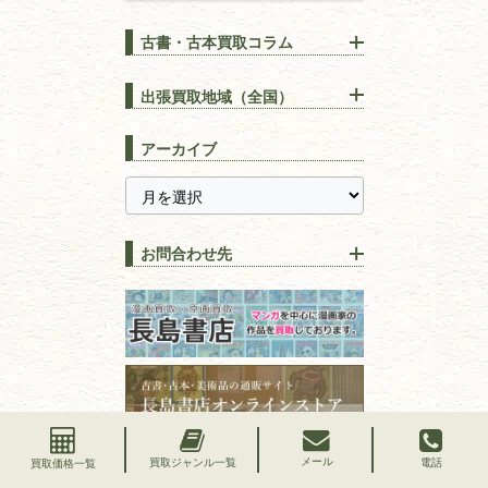
古書・古本買取コラム
漢方・
鍼灸・
東洋医学
【出張買取】古本の大量買取
りOK！効率的に売る方法
出張買取地域（全国）
易学・
占い
宅配買取は古本を送るだけ！
東京都
埼玉県
長島書店の便利な買取サービ
スピリチュアル・
精神世界
アーカイブ
ス
千葉県
神奈川県
【持ち込み買取】店頭で簡単
に古本を売るメリットとは？
静岡県
茨城県
全集・
叢書・
大学出版本
古本を高く売る方法！買取で
栃木県
群馬県
上手な売り方のコツを解説
趣味・
教養
お問合わせ先
山梨県
新潟県
古本の保管方法と劣化する原
長野県
愛知県
因！適切な管理で長持ちさせ
書道
るコツ
石川県
福井県
古本は汚れていると買取でき
拓本・法帖・
碑帖
ない？適切な保管方法とクリ
古本買取専門店 長島書店
福島県
富山県
ーニング！
ISBNコードとは？書籍の識別
フリーダイヤル：0120-414-548
篆刻・印譜
青森県
岩手県
番号の意味と役割を解説
電話：03-3512-8115
FAX：03-3512-8116
宮城県
秋田県
価値ある古書を売るポイント
書道具
古物商許可：東京都公安委員会 第
と注意点
メール
買取ジャンル一覧
電話
買取価格一覧
山形県
岐阜県
301028901712号