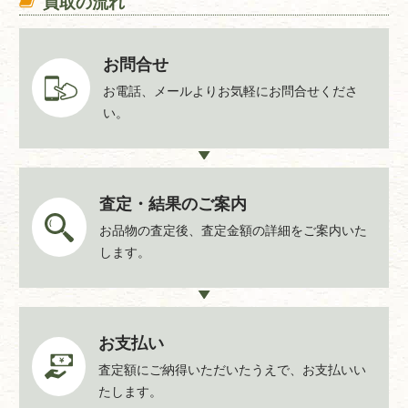
買取の流れ
三浦市南下浦町上宮田3258番地4 チェルSeaみうら 南下浦
コミュニティセンター内
【初声分館】
お問合せ
三浦市初声町入江200番地 初声市民センター内
お電話、メールよりお気軽にお問合せくださ
い。
査定・結果のご案内
お品物の査定後、査定金額の詳細をご案内いた
します。
お支払い
査定額にご納得いただいたうえで、お支払いい
たします。