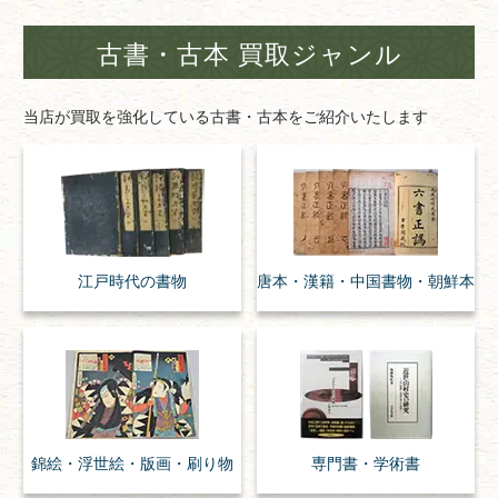
古書・古本 買取ジャンル
当店が買取を強化している古書・古本をご紹介いたします
江戸時代の
書物
唐本・漢籍・
中国書物・朝鮮本
錦絵・浮世絵・
版画・刷り物
専門書・
学術書