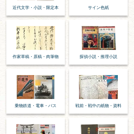
近代文学・
小説・限定本
サイン色紙
作家草稿・原稿・
肉筆物
探偵小説・
推理小説
乗物
鉄道・
電車・
バス
戦前・戦中の
紙物・資料