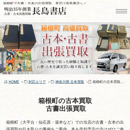
コ
箱根町で古書・古本の出張買取、査定は長島書店へ！
ン
テ
ン
ツ
へ
ス
キ
ッ
プ
HOME
対応エリア
神奈川県 古本買取
箱根町の古本買取、古書買取り
箱根町の古本買取
古書出張買取
箱根町（大平台・仙石原・湯本など）での当店の古書・古本の出
張買取や引き取りの事例をご案内。本を売却予定の方はぜひご参