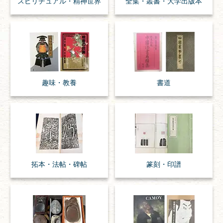
スピリチュアル・
精神世界
全集・
叢書・
大学出版本
趣味・
教養
書道
拓本・法帖・
碑帖
篆刻・印譜