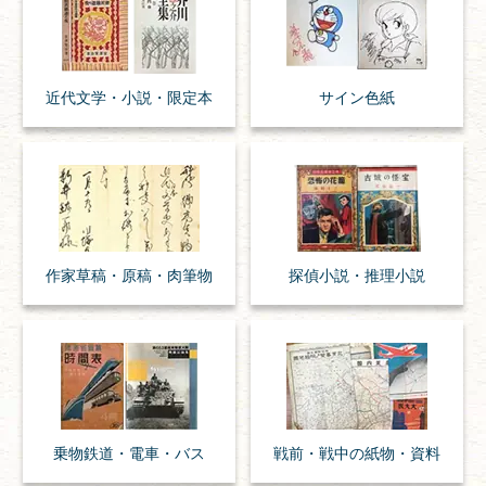
近代文学・
小説・限定本
サイン色紙
作家草稿・原稿・
肉筆物
探偵小説・
推理小説
乗物
鉄道・
電車・
バス
戦前・戦中の
紙物・資料