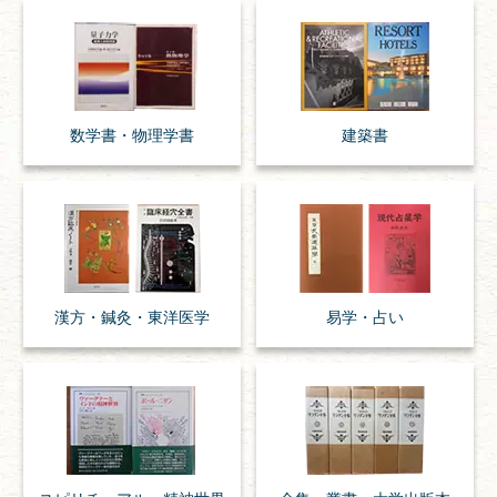
数学書・
物理学書
建築書
漢方・
鍼灸・
東洋医学
易学・
占い