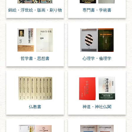
錦絵・浮世絵・
版画・刷り物
専門書・
学術書
哲学書・思想書
心理学・倫理学
仏教書
神道・神社仏閣