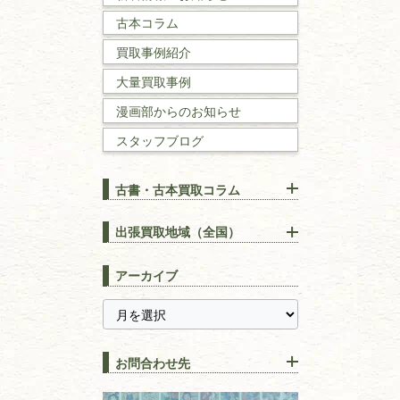
古本コラム
国文学・
国語学
買取事例紹介
理工書
大量買取事例
数学書・
物理学書
漫画部からのお知らせ
スタッフブログ
建築書
古書・古本買取コラム
漢方・
鍼灸・
東洋医学
【出張買取】古本の大量買取
りOK！効率的に売る方法
出張買取地域（全国）
易学・
占い
宅配買取は古本を送るだけ！
東京都
埼玉県
長島書店の便利な買取サービ
スピリチュアル・
精神世界
アーカイブ
ス
千葉県
神奈川県
【持ち込み買取】店頭で簡単
に古本を売るメリットとは？
静岡県
茨城県
全集・
叢書・
大学出版本
古本を高く売る方法！買取で
栃木県
群馬県
上手な売り方のコツを解説
趣味・
教養
お問合わせ先
山梨県
新潟県
古本の保管方法と劣化する原