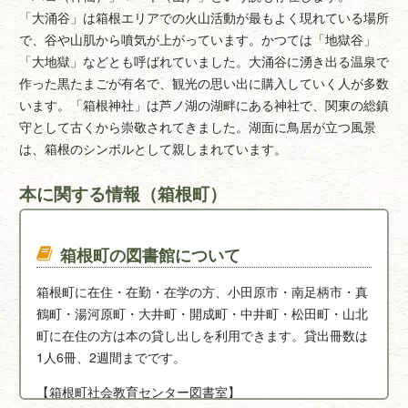
「大涌谷」は箱根エリアでの火山活動が最もよく現れている場所
で、谷や山肌から噴気が上がっています。かつては「地獄谷」
「大地獄」などとも呼ばれていました。大涌谷に湧き出る温泉で
作った黒たまごが有名で、観光の思い出に購入していく人が多数
います。「箱根神社」は芦ノ湖の湖畔にある神社で、関東の総鎮
守として古くから崇敬されてきました。湖面に鳥居が立つ風景
は、箱根のシンボルとして親しまれています。
本に関する情報（箱根町）
箱根町の図書館について
箱根町に在住・在勤・在学の方、小田原市・南足柄市・真
鶴町・湯河原町・大井町・開成町・中井町・松田町・山北
町に在住の方は本の貸し出しを利用できます。貸出冊数は
1人6冊、2週間までです。
【箱根町社会教育センター図書室】