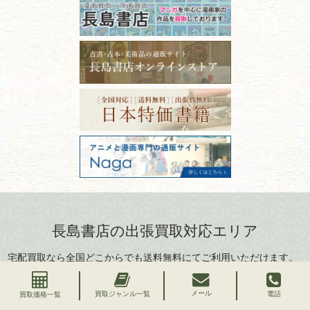
長野県
愛知県
因！適切な管理で長持ちさせ
書道
るコツ
石川県
福井県
古本は汚れていると買取でき
拓本・法帖・
碑帖
ない？適切な保管方法とクリ
古本買取専門店 長島書店
福島県
富山県
ーニング！
ISBNコードとは？書籍の識別
フリーダイヤル：0120-414-548
篆刻・印譜
青森県
岩手県
番号の意味と役割を解説
電話：03-3512-8115
FAX：03-3512-8116
宮城県
秋田県
価値ある古書を売るポイント
書道具
古物商許可：東京都公安委員会 第
と注意点
山形県
岐阜県
301028901712号
古物商名称：有限会社長島書店
美術書・アート本・
三重県
滋賀県
デザイン本
京都府
大阪府
カメラ・撮影術
兵庫県
奈良県
版画・リトグラフ・
和歌山県
鳥取県
シルクスクリーン
島根県
岡山県
長島書店の出張買取対応エリア
刀剣・
鎧・
甲冑
広島県
山口県
宅配買取なら全国どこからでも送料無料にてご利用いただけます。
武道書・
武術書
徳島県
香川県
出張買取は出張費無料でお伺いいたします。対象かどうかはお気軽
愛媛県
高知県
に
お問い合わせ
ください。
近代文学・
小説・限定本
メール
買取ジャンル一覧
電話
買取価格一覧