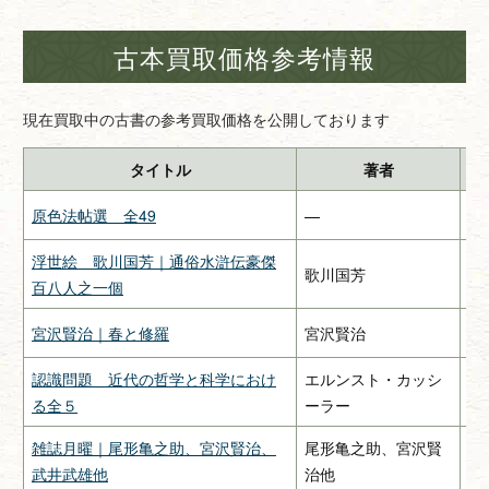
古本買取価格参考情報
現在買取中の古書の参考買取価格を公開しております
タイトル
著者
原色法帖選 全49
—
二
浮世絵 歌川国芳｜通俗水滸伝豪傑
歌川国芳
—
百八人之一個
宮沢賢治｜春と修羅
宮沢賢治
関
認識問題 近代の哲学と科学におけ
エルンスト・カッシ
み
る全５
ーラー
雑誌月曜｜尾形亀之助、宮沢賢治、
尾形亀之助、宮沢賢
惠
武井武雄他
治他