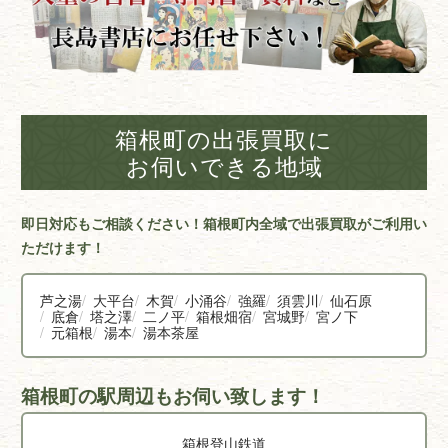
箱根町の出張買取に
お伺いできる地域
即日対応もご相談ください！箱根町内全域で出張買取がご利用い
ただけます！
芦之湯
大平台
木賀
小涌谷
強羅
須雲川
仙石原
底倉
塔之澤
二ノ平
箱根畑宿
宮城野
宮ノ下
元箱根
湯本
湯本茶屋
箱根町の駅周辺もお伺い致します！
箱根登山鉄道