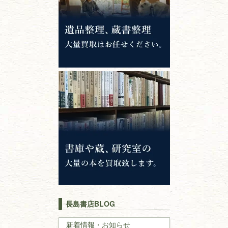
錦絵・浮世絵・
版画・刷り物
専門書・
学術書
哲学書・思想書
心理学・倫理学
仏教書
神道・神社仏閣
イスラム教
キリスト教
歴史書
世界史・
日本史
長島書店BLOG
戦記・戦史
新着情報・お知らせ