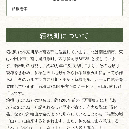
箱根湯本
箱根町について
箱根町は神奈川県の南西部に位置しています。北は南足柄市、東
は小田原市、南は湯河原町、西は静岡県3市2町と接していま
す。箱根町の地勢は、約40万年に及ぶ活動により、その地形は
複雑をきわめ、多様な火山地形がみられる箱根火山によって形作
られ、そのカルデラ内に河川・湖沼・草原を配した一大自然美を
展開しています。面積は92.86平方キロメートル、人口は約1万1
千人です。
箱根（はこね）の地名は、約1200年前の『万葉集』にも「あし
がらのはこね」と記されるほど歴史が古く、有力な説は「駒ヶ
岳」などの外輪山が箱のような形をしていることから「箱型の嶺
（山）」に由来するとされます。また、神の住む山を意味する
「ハコ（神仙）」＋「ネ（山）」という説も存在します。