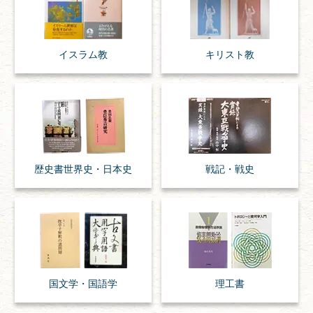
イスラム教
キリスト教
歴史書
世界史・
日本史
戦記・戦史
国文学・
国語学
理工書