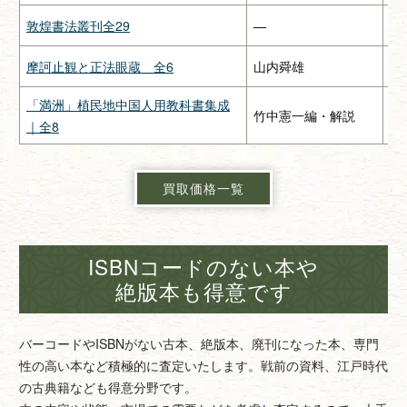
敦煌書法叢刊全29
—
二
摩訶止観と正法眼蔵 全6
山内舜雄
大
「満洲」植民地中国人用教科書集成
竹中憲一編・解説
緑
｜全8
買取価格一覧
ISBNコードのない本や
絶版本も得意です
バーコードやISBNがない古本、絶版本、廃刊になった本、専門
性の高い本など積極的に査定いたします。戦前の資料、江戸時代
の古典籍なども得意分野です。