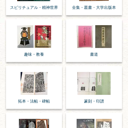
スピリチュアル・
精神世界
全集・
叢書・
大学出版本
趣味・
教養
書道
拓本・法帖・
碑帖
篆刻・印譜