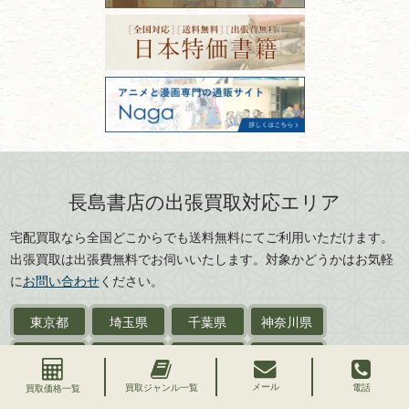
FAX：03-3512-8116
宮城県
秋田県
価値ある古書を売るポイント
書道具
古物商許可：東京都公安委員会 第
と注意点
山形県
岐阜県
301028901712号
古物商名称：有限会社長島書店
美術書・アート本・
三重県
滋賀県
デザイン本
京都府
大阪府
カメラ・撮影術
兵庫県
奈良県
版画・リトグラフ・
和歌山県
鳥取県
シルクスクリーン
島根県
岡山県
長島書店の出張買取対応エリア
刀剣・
鎧・
甲冑
広島県
山口県
宅配買取なら全国どこからでも送料無料にてご利用いただけます。
武道書・
武術書
徳島県
香川県
出張買取は出張費無料でお伺いいたします。対象かどうかはお気軽
愛媛県
高知県
に
お問い合わせ
ください。
近代文学・
小説・限定本
東京都
埼玉県
千葉県
神奈川県
サイン色紙
静岡県
茨城県
栃木県
群馬県
作家草稿・原稿・
肉筆物
メール
買取ジャンル一覧
電話
山梨県
新潟県
長野県
愛知県
買取価格一覧