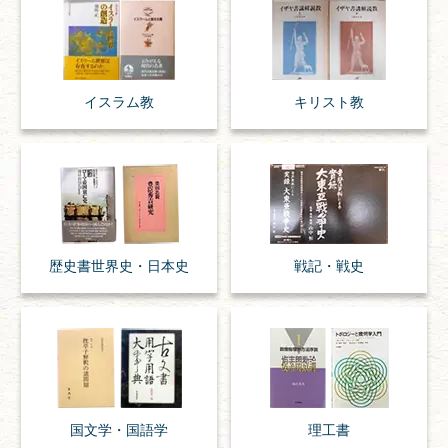
イスラム教
キリスト教
歴史書
世界史・
日本史
戦記・戦史
国文学・
国語学
理工書