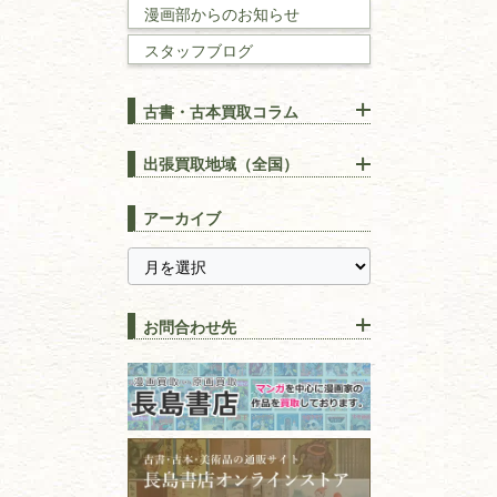
数学書・
物理学書
漫画部からのお知らせ
スタッフブログ
建築書
古書・古本買取コラム
漢方・
鍼灸・
東洋医学
【出張買取】古本の大量買取
りOK！効率的に売る方法
出張買取地域（全国）
易学・
占い
宅配買取は古本を送るだけ！
東京都
埼玉県
長島書店の便利な買取サービ
スピリチュアル・
精神世界
アーカイブ
ス
千葉県
神奈川県
【持ち込み買取】店頭で簡単
に古本を売るメリットとは？
静岡県
茨城県
全集・
叢書・
大学出版本
古本を高く売る方法！買取で
栃木県
群馬県
上手な売り方のコツを解説
趣味・
教養
お問合わせ先
山梨県
新潟県
古本の保管方法と劣化する原
長野県
愛知県
因！適切な管理で長持ちさせ
書道
るコツ
石川県
福井県
古本は汚れていると買取でき
拓本・法帖・
碑帖
ない？適切な保管方法とクリ
古本買取専門店 長島書店
福島県
富山県
ーニング！
ISBNコードとは？書籍の識別
フリーダイヤル：0120-414-548
篆刻・印譜
青森県
岩手県
番号の意味と役割を解説
電話：03-3512-8115