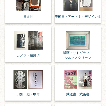
書道具
美術書・アート本・
デザイン本
版画・リトグラフ・
カメラ・撮影術
シルクスクリーン
刀剣・
鎧・
甲冑
武道書・
武術書