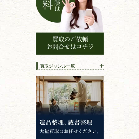
買取ジャンル一覧
江戸時代の
書物
唐本・漢籍・
中国書物・朝鮮本
錦絵・浮世絵・
版画・刷り物
専門書・
学術書
哲学書・思想書