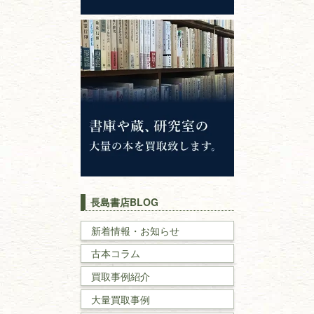
心理学・倫理学
仏教書
神道・神社仏閣
イスラム教
キリスト教
歴史書
世界史・
日本史
長島書店BLOG
戦記・戦史
新着情報・お知らせ
古本コラム
国文学・
国語学
買取事例紹介
理工書
大量買取事例