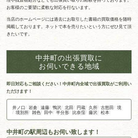
お客様のご要望に柔軟な対応を行ないます。
当店のホームページには過去にお取引した書籍の買取価格を随時
掲載しております。ネットで本を売りたいという方にぜひ見て頂
きたいです。
中井町の出張買取に
お伺いできる地域
即日対応もご相談ください！中井町内全域で出張買取がご利用い
ただけます！
井ノ口
岩倉
遠藤
鴨沢
北田
円蔵
久所
古怒田
境
境別所
雑色
田中
半分形
比奈窪
藤沢
松本
中井町の駅周辺もお伺い致します！