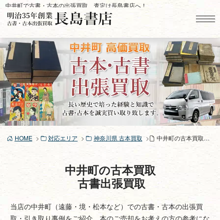
コ
中井町で古書・古本の出張買取、査定は長島書店へ！
ン
テ
ン
ツ
へ
ス
キ
ッ
プ
HOME
対応エリア
神奈川県 古本買取
中井町の古本買取、古書買取り
中井町の古本買取
古書出張買取
当店の中井町（遠藤・境・松本など）での古書・古本の出張買
取・引き取り事例をご紹介。本のご売却をお考えの方の参考にな