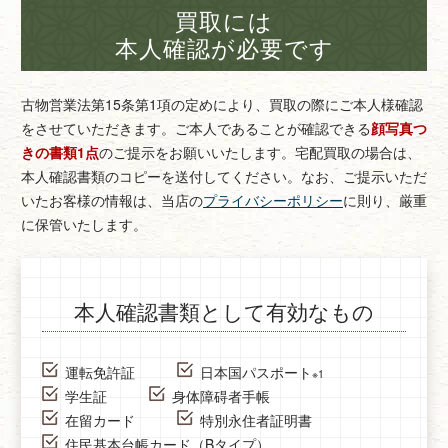
買取には
本人確認が必要です
古物営業法第15条第1項の定めにより、買取の際にご本人様確認
をさせていただきます。
ご本人であることが確認できる
顔写真つ
きの書類1点
のご提示をお願いいたします。
宅配買取の場合は、
本人確認書類のコピーを送付してください。
なお、ご提示いただ
いたお客様の情報は、当店の
プライバシーポリシー
に則り、厳重
に保管いたします。
本人確認書類として有効なもの
運転免許証
日本国パスポート
※1
学生証
身体障碍者手帳
在留カード
特別永住者証明書
住民基本台帳カード（Bタイプ）