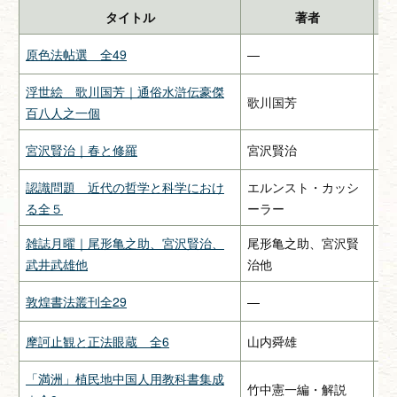
タイトル
著者
原色法帖選 全49
—
二
浮世絵 歌川国芳｜通俗水滸伝豪傑
歌川国芳
—
百八人之一個
宮沢賢治｜春と修羅
宮沢賢治
関
認識問題 近代の哲学と科学におけ
エルンスト・カッシ
み
る全５
ーラー
雑誌月曜｜尾形亀之助、宮沢賢治、
尾形亀之助、宮沢賢
惠
武井武雄他
治他
敦煌書法叢刊全29
—
二
摩訶止観と正法眼蔵 全6
山内舜雄
大
「満洲」植民地中国人用教科書集成
竹中憲一編・解説
緑