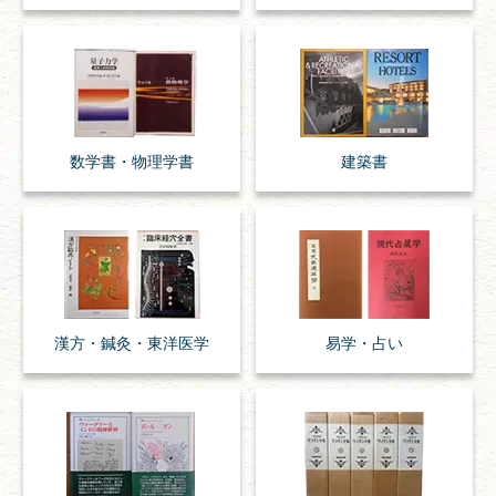
数学書・
物理学書
建築書
漢方・
鍼灸・
東洋医学
易学・
占い