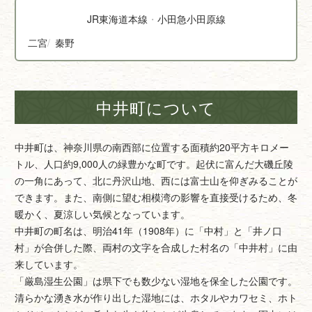
JR東海道本線
小田急小田原線
二宮
秦野
中井町について
中井町は、神奈川県の南西部に位置する面積約20平方キロメー
トル、人口約9,000人の緑豊かな町です。起伏に富んだ大磯丘陵
の一角にあって、北に丹沢山地、西には富士山を仰ぎみることが
できます。また、南側に望む相模湾の影響を直接受けるため、冬
暖かく、夏涼しい気候となっています。
中井町の町名は、明治41年（1908年）に「中村」と「井ノ口
村」が合併した際、両村の文字を合成した村名の「中井村」に由
来しています。
「厳島湿生公園」は県下でも数少ない湿地を保全した公園です。
清らかな湧き水が作り出した湿地には、ホタルやカワセミ、ホト