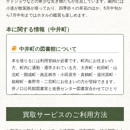
ケドジョウなどの希少な生き物たちが生息しています。園内には
小道が散策路が巡っており、四季折々の草花のほか、5月中旬か
ら7月中旬まではホタルの鑑賞も楽しめます。
本に関する情報（中井町）
中井町の図書館について
本を借りるには利用登録が必要です。町内にお住まいの
方、町内に通勤・通学されている方、大井町・松田町・山
北町・開成町・南足柄市・小田原市・真鶴町・湯河原町・
箱根町・秦野市・二宮町にお住まいの方が登録できます。
井ノ口公民館図書室と改善センター図書室合わせてひとり
6冊まで本を借りられます。貸出期間は2週間です。
【中井町立井ノ口公民館図書室】
買取サービスのご利用方法
神奈川県足柄上郡中井町井ノ口1843-1