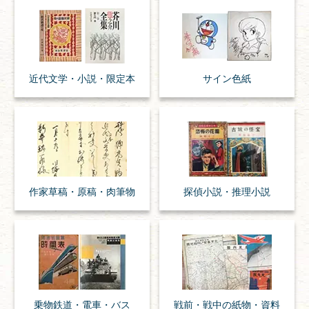
近代文学・
小説・限定本
サイン色紙
作家草稿・原稿・
肉筆物
探偵小説・
推理小説
乗物
鉄道・
電車・
バス
戦前・戦中の
紙物・資料