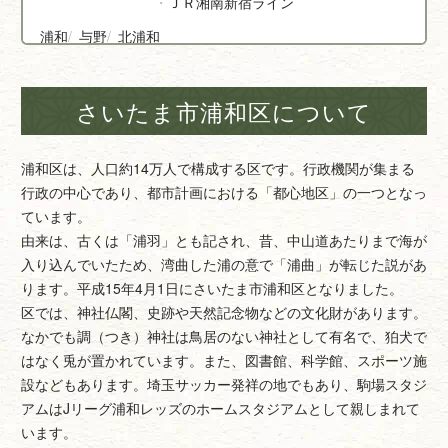
ＪＲ湘南新宿ライン
浦和
与野
北浦和
さいたま市浦和区について
浦和区は、人口約14万人で構成する区です。行政機関が集まる
行政の中心であり、都市計画における「都心地区」の一つとなっ
ています。
由来は、古くは「浦羽」とも記され、昔、中山道あたりまで海が
入り込んでいたため、湾曲した浦の意で「浦曲」が転じた説があ
ります。平成15年4月1日にさいたま市浦和区となりました。
区では、神社仏閣、史跡や天然記念物などの文化財があります。
なかでも調（つき）神社は鳥居のない神社として有名で、狛犬で
はなく兎が置かれています。また、図書館、科学館、スポーツ施
設などもあります。埼玉サッカー発祥の地でもあり、駒場スタジ
アムはJリーグ浦和レッズのホームスタジアムとして親しまれて
います。