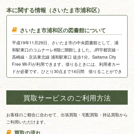
本に関する情報（さいたま市浦和区）
さいたま市浦和区の図書館について
平成19年11月29日、さいたま市の中央図書館として、浦
和駅東口のコムナーレ8階に開館しました。JR宇都宮線・
高崎線・京浜東北線 浦和駅東口 徒歩1分。Saitama City
Free Wi-Fiが利用できます。借りるときには、利用者カー
ドが必要です。ひとり30点まで14日間 借りることができ
ます。
【中央図書館】
買取サービスのご利用方法
〒330-0055 さいたま市浦和区東高砂町11-1 （コムナーレ
8階） Tel：048-871-2100
お客様のご都合に合わせて、出張買取・宅配買取・持込買取から
ご利用いただけます。
買取の流れ