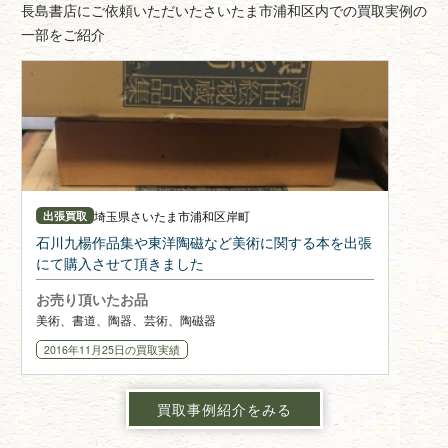
長島書店にご依頼いただいたさいたま市浦和区内での買取実例の
一部をご紹介
埼玉県
さいたま市浦和区岸町
出張買取
石川九楊作品集や東洋陶磁など美術に関する本を出張
にて購入させて頂きました
お売り頂いたお品
美術、書道、陶器、芸術、陶磁器
2016年11月25日
の買取実績
買取事例紹介をみる