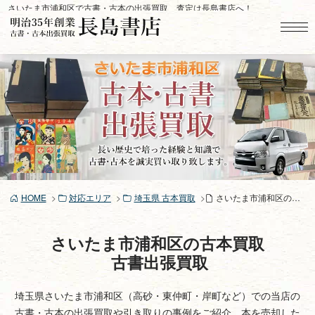
コ
さいたま市浦和区で古書・古本の出張買取、査定は長島書店へ！
ン
テ
ン
ツ
へ
ス
キ
ッ
プ
HOME
対応エリア
埼玉県 古本買取
さいたま市浦和区の古本買取、古書買取り
さいたま市浦和区の古本買取
古書出張買取
埼玉県さいたま市浦和区（高砂・東仲町・岸町など）での当店の
古書・古本の出張買取や引き取りの事例をご紹介。本を売却した