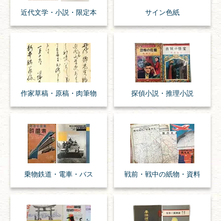
近代文学・
小説・限定本
サイン色紙
作家草稿・原稿・
肉筆物
探偵小説・
推理小説
乗物
鉄道・
電車・
バス
戦前・戦中の
紙物・資料