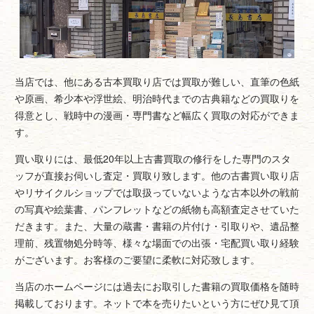
当店では、他にある古本買取り店では買取が難しい、直筆の色紙
や原画、希少本や浮世絵、明治時代までの古典籍などの買取りを
得意とし、戦時中の漫画・専門書など幅広く買取の対応ができま
す。
買い取りには、最低20年以上古書買取の修行をした専門のスタ
ッフが直接お伺いし査定・買取り致します。他の古書買い取り店
やリサイクルショップでは取扱っていないような古本以外の戦前
の写真や絵葉書、パンフレットなどの紙物も高額査定させていた
だきます。また、大量の蔵書・書籍の片付け・引取りや、遺品整
理前、残置物処分時等、様々な場面での出張・宅配買い取り経験
がございます。お客様のご要望に柔軟に対応致します。
当店のホームページには過去にお取引した書籍の買取価格を随時
掲載しております。ネットで本を売りたいという方にぜひ見て頂