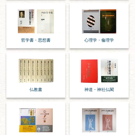
哲学書・思想書
心理学・倫理学
仏教書
神道・神社仏閣