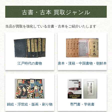
古書・古本 買取ジャンル
当店が買取を強化している古書・古本をご紹介いたします
江戸時代の
書物
唐本・漢籍・
中国書物・朝鮮本
錦絵・浮世絵・
版画・刷り物
専門書・
学術書