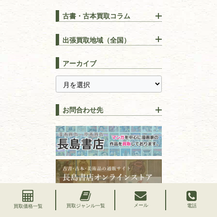
古書・古本買取コラム
漢方・
鍼灸・
東洋医学
【出張買取】古本の大量買取
りOK！効率的に売る方法
出張買取地域（全国）
易学・
占い
宅配買取は古本を送るだけ！
東京都
埼玉県
長島書店の便利な買取サービ
スピリチュアル・
精神世界
アーカイブ
ス
千葉県
神奈川県
【持ち込み買取】店頭で簡単
に古本を売るメリットとは？
静岡県
茨城県
全集・
叢書・
大学出版本
古本を高く売る方法！買取で
栃木県
群馬県
上手な売り方のコツを解説
趣味・
教養
お問合わせ先
山梨県
新潟県
古本の保管方法と劣化する原
長野県
愛知県
因！適切な管理で長持ちさせ
書道
るコツ
石川県
福井県
古本は汚れていると買取でき
拓本・法帖・
碑帖
ない？適切な保管方法とクリ
古本買取専門店 長島書店
福島県
富山県
ーニング！
ISBNコードとは？書籍の識別
フリーダイヤル：0120-414-548
篆刻・印譜
青森県
岩手県
番号の意味と役割を解説
電話：03-3512-8115
FAX：03-3512-8116
宮城県
秋田県
価値ある古書を売るポイント
書道具
古物商許可：東京都公安委員会 第
と注意点
メール
買取ジャンル一覧
電話
買取価格一覧
山形県
岐阜県
301028901712号
古物商名称：有限会社長島書店