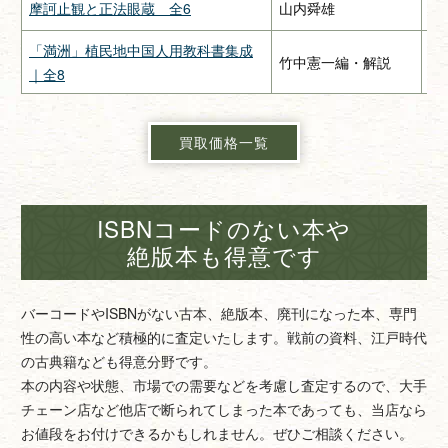
摩訶止観と正法眼蔵 全6
山内舜雄
大
「満洲」植民地中国人用教科書集成
竹中憲一編・解説
緑
｜全8
買取価格一覧
ISBNコードのない本や
絶版本も得意です
バーコードやISBNがない古本、絶版本、廃刊になった本、専門
性の高い本など積極的に査定いたします。戦前の資料、江戸時代
の古典籍なども得意分野です。
本の内容や状態、市場での需要などを考慮し査定するので、大手
チェーン店など他店で断られてしまった本であっても、当店なら
お値段をお付けできるかもしれません。ぜひご相談ください。