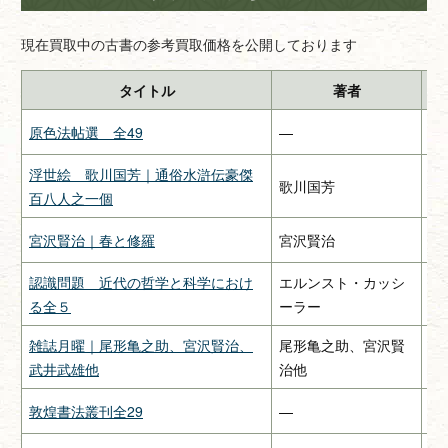
現在買取中の古書の参考買取価格を公開しております
タイトル
著者
原色法帖選 全49
—
二
浮世絵 歌川国芳｜通俗水滸伝豪傑
歌川国芳
—
百八人之一個
宮沢賢治｜春と修羅
宮沢賢治
関
認識問題 近代の哲学と科学におけ
エルンスト・カッシ
み
る全５
ーラー
雑誌月曜｜尾形亀之助、宮沢賢治、
尾形亀之助、宮沢賢
惠
武井武雄他
治他
敦煌書法叢刊全29
—
二