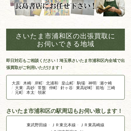
さいたま市浦和区の出張買取に
お伺いできる地域
即日対応もご相談ください！埼玉県さいたま市浦和区内全域で出
張買取がご利用いただけます！
大原
木崎
岸町
北浦和
皇山町
駒場
神明
瀬ケ崎
大東
高砂
常盤
仲町
針ヶ谷
東高砂町
前地
三崎
元町
本太
領家
さいたま市浦和区の駅周辺もお伺い致します！
東武野田線
ＪＲ東北本線
ＪＲ東高崎線