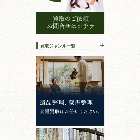
買取ジャンル一覧
江戸時代の
書物
唐本・漢籍・
中国書物・朝鮮本
錦絵・浮世絵・
版画・刷り物
専門書・
学術書
哲学書・思想書
心理学・倫理学