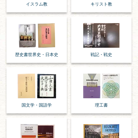
イスラム教
キリスト教
歴史書
世界史・
日本史
戦記・戦史
国文学・
国語学
理工書