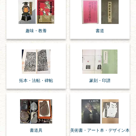
趣味・
教養
書道
拓本・法帖・
碑帖
篆刻・印譜
書道具
美術書・アート本・
デザイン本