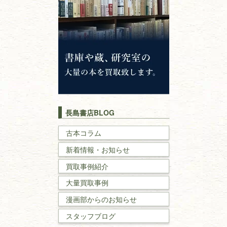
仏教書
神道・神社仏閣
イスラム教
キリスト教
歴史書
世界史・
日本史
長島書店BLOG
戦記・戦史
古本コラム
新着情報・お知らせ
国文学・
国語学
買取事例紹介
理工書
大量買取事例
数学書・
物理学書
漫画部からのお知らせ
スタッフブログ
建築書