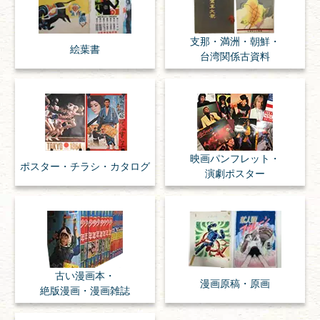
支那・満洲・朝鮮・
絵葉書
台湾関係古資料
映画パンフレット・
ポスター・チラシ・
カタログ
演劇ポスター
古い漫画本・
漫画原稿・
原画
絶版漫画・漫画雑誌