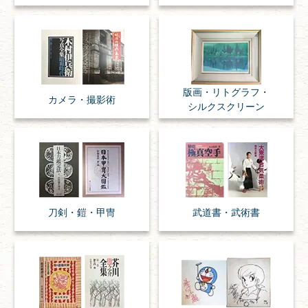
版画・リトグラフ・
カメラ・撮影術
シルクスクリーン
刀剣・
鎧・
甲冑
武道書・
武術書