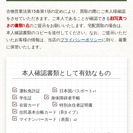
古物営業法第15条第1項の定めにより、買取の際にご本人様確認
をさせていただきます。
ご本人であることが確認できる
顔写真つ
きの書類1点
のご提示をお願いいたします。
宅配買取の場合は、
本人確認書類のコピーを送付してください。
なお、ご提示いただ
いたお客様の情報は、当店の
プライバシーポリシー
に則り、厳重
に保管いたします。
本人確認書類として有効なもの
運転免許証
日本国パスポート
※1
学生証
身体障碍者手帳
在留カード
特別永住者証明書
住民基本台帳カード（Bタイプ）
マイナンバーカード（表面）
※2