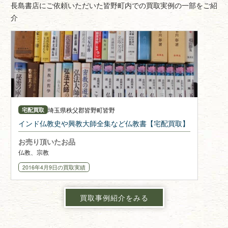
長島書店にご依頼いただいた皆野町内での買取実例の一部をご紹
介
埼玉県
秩父郡皆野町皆野
宅配買取
インド仏教史や興教大師全集など仏教書【宅配買取】
お売り頂いたお品
仏教、宗教
2016年4月9日
の買取実績
買取事例紹介をみる