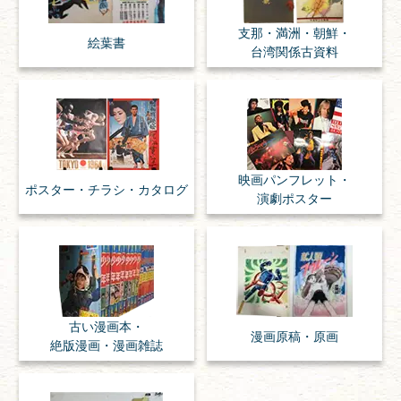
支那・満洲・朝鮮・
絵葉書
台湾関係古資料
映画パンフレット・
ポスター・チラシ・
カタログ
演劇ポスター
古い漫画本・
漫画原稿・
原画
絶版漫画・漫画雑誌