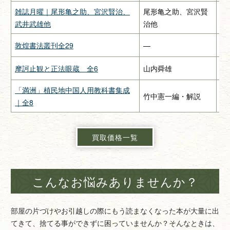
雑誌月曜｜尾形亀之助、宮沢賢治、
尾形亀之助、宮沢賢
惠
武井武雄他
治他
敦煌書法叢刊全29
—
二
摩訶止観と正法眼蔵 全6
山内舜雄
大
「満洲」植民地中国人用教科書集成
竹中憲一編・解説
緑
｜全8
買取価格一覧
こんなお悩みありませんか？
部屋の片づけやお引越しの際にもう読まなくなった本が大量に出
てきて、捨てる事ができずに困っていませんか？そんなときは、