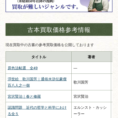
古本買取価格参考情報
現在買取中の古書の参考買取価格を公開しております
タイトル
著者
原色法帖選 全49
—
二
浮世絵 歌川国芳｜通俗水滸伝豪傑
歌川国芳
—
百八人之一個
宮沢賢治｜春と修羅
宮沢賢治
関
認識問題 近代の哲学と科学におけ
エルンスト・カッシ
み
る全５
ーラー