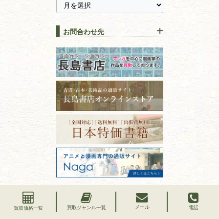
に古本を売るメリットとは？
静岡県
茨城県
全集・
叢書・
大学出版本
古本を高く売る方法！買取で
栃木県
群馬県
上手な売り方のコツを解説
趣味・
教養
お問合わせ先
山梨県
新潟県
古本の保管方法と劣化する原
長野県
愛知県
因！適切な管理で長持ちさせ
書道
るコツ
石川県
福井県
古本は汚れていると買取でき
拓本・法帖・
碑帖
ない？適切な保管方法とクリ
古本買取専門店 長島書店
福島県
富山県
ーニング！
ISBNコードとは？書籍の識別
フリーダイヤル：0120-414-548
篆刻・印譜
青森県
岩手県
番号の意味と役割を解説
電話：03-3512-8115
FAX：03-3512-8116
宮城県
秋田県
価値ある古書を売るポイント
書道具
古物商許可：東京都公安委員会 第
と注意点
山形県
岐阜県
301028901712号
古物商名称：有限会社長島書店
美術書・アート本・
三重県
滋賀県
デザイン本
京都府
大阪府
カメラ・撮影術
兵庫県
奈良県
版画・リトグラフ・
和歌山県
鳥取県
シルクスクリーン
メール
島根県
岡山県
買取ジャンル一覧
電話
買取価格一覧
長島書店の出張買取対応エリア
刀剣・
鎧・
甲冑