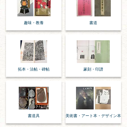
趣味・
教養
書道
拓本・法帖・
碑帖
篆刻・印譜
書道具
美術書・アート本・
デザイン本