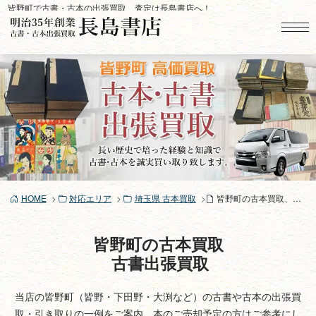
コ
皆野町で古書・古本の出張買取、査定は長島書店へ！
ン
テ
ン
ツ
へ
ス
キ
ッ
プ
HOME
対応エリア
埼玉県 古本買取
皆野町の古本買取、古書買取り
皆野町の古本買取
古書出張買取
当店の皆野町（皆野・下田野・大渕など）の古書や古本の出張買
取・引き取りの一例をご案内。本のご売却予定の方はご参考にし