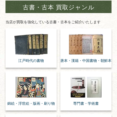
古書・古本 買取ジャンル
当店が買取を強化している古書・古本をご紹介いたします
江戸時代の
書物
唐本・漢籍・
中国書物・朝鮮本
錦絵・浮世絵・
版画・刷り物
専門書・
学術書