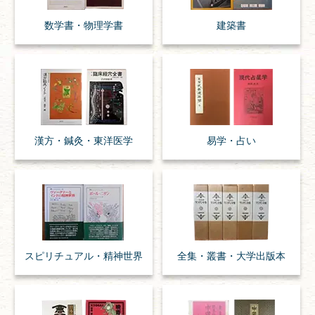
数学書・
物理学書
建築書
漢方・
鍼灸・
東洋医学
易学・
占い
スピリチュアル・
精神世界
全集・
叢書・
大学出版本