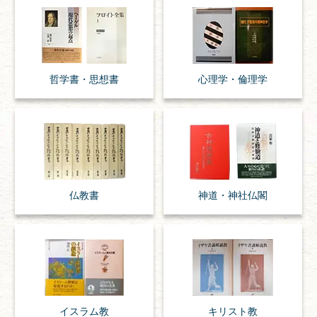
哲学書・思想書
心理学・倫理学
仏教書
神道・神社仏閣
イスラム教
キリスト教