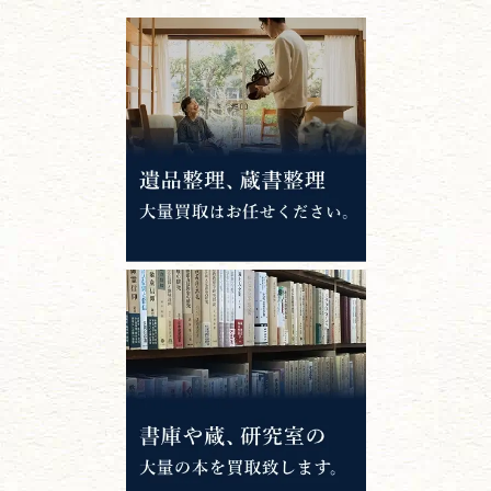
江戸時代の
書物
唐本・漢籍・
中国書物・朝鮮本
錦絵・浮世絵・
版画・刷り物
専門書・
学術書
哲学書・思想書
心理学・倫理学
仏教書
神道・神社仏閣
イスラム教
キリスト教