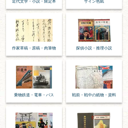
近代文学・
小説・限定本
サイン色紙
作家草稿・原稿・
肉筆物
探偵小説・
推理小説
乗物
鉄道・
電車・
バス
戦前・戦中の
紙物・資料