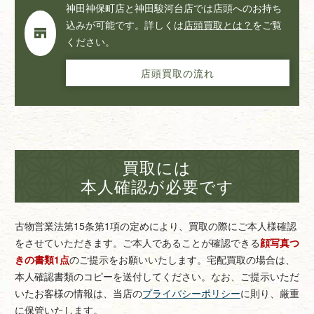
神田神保町店と神田駿河台店では店頭へのお持ち
込みが可能です。詳しくは
店頭買取とは？
をご覧
ください。
店頭買取の流れ
買取には
本人確認が必要です
古物営業法第15条第1項の定めにより、買取の際にご本人様確認
をさせていただきます。
ご本人であることが確認できる
顔写真つ
きの書類1点
のご提示をお願いいたします。
宅配買取の場合は、
本人確認書類のコピーを送付してください。
なお、ご提示いただ
いたお客様の情報は、当店の
プライバシーポリシー
に則り、厳重
に保管いたします。