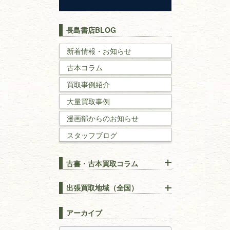
歴史書
世界史・
日本史
長島書店BLOG
戦記・戦史
新着情報・お知らせ
古本コラム
国文学・
国語学
買取事例紹介
理工書
大量買取事例
数学書・
物理学書
漫画部からのお知らせ
スタッフブログ
建築書
古書・古本買取コラム
漢方・
鍼灸・
東洋医学
【出張買取】古本の大量買取
りOK！効率的に売る方法
出張買取地域（全国）
易学・
占い
宅配買取は古本を送るだけ！
東京都
埼玉県
長島書店の便利な買取サービ
スピリチュアル・
精神世界
アーカイブ
ス
千葉県
神奈川県
【持ち込み買取】店頭で簡単