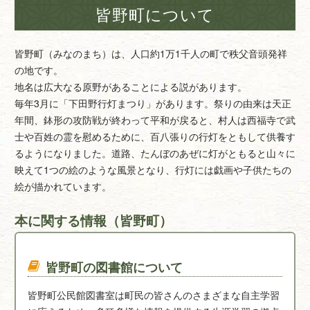
皆野町について
皆野町（みなのまち）は、人口約1万1千人の町で秩父音頭発祥
の地です。
地名は広大なる原野があることによる説があります。
毎年3月に「下田野行灯まつり」があります。祭りの由来は天正
年間、鉢形の攻防戦が終わって平和が戻ると、村人は西福寺で武
士や百姓の霊を慰めるために、百八張りの行灯をともして供養す
るようになりました。道路、たんぼのあぜに灯がともると山々に
映えて1つの絵のような風景となり、行灯には戯画や子供たちの
絵が描かれています。
本に関する情報（皆野町）
皆野町の図書館について
皆野町公民館図書室は町民の皆さんのさまざまな自主学習