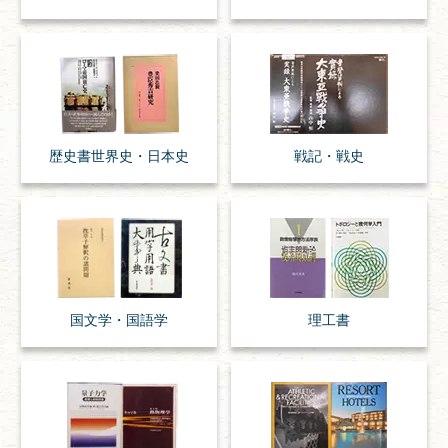
歴史書
世界史・
日本史
戦記・戦史
国文学・
国語学
理工書