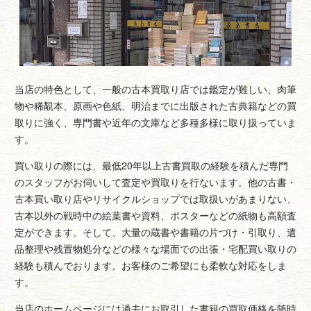
当店の特色として、一般の古本買取り店では鑑定が難しい、肉筆
物や稀覯本、原画や色紙、明治までに出版された古典籍などの買
取りに強く、専門書や近年の文庫など多種多様に取り扱っていま
す。
買い取りの際には、最低20年以上古書買取の経験を積んだ専門
のスタッフがお伺いして査定や買取りを行ないます。他の古書・
古本買い取り店やリサイクルショップでは取扱いがあまりない、
古本以外の戦時中の絵葉書や資料、ポスターなどの紙物も高額査
定ができます。そして、大量の蔵書や書籍の片づけ・引取り、遺
品整理や残置物処分などの様々な場面での出張・宅配買い取りの
経験も積んでおります。お客様のご希望にも柔軟な対応をしま
す。
当店のホームページには過去にお取引した書籍の買取価格を随時