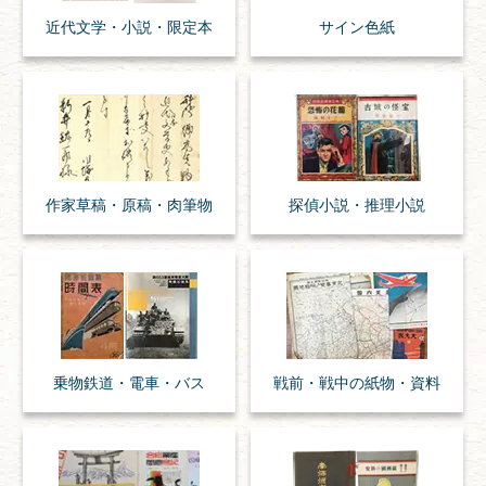
近代文学・
小説・限定本
サイン色紙
作家草稿・原稿・
肉筆物
探偵小説・
推理小説
乗物
鉄道・
電車・
バス
戦前・戦中の
紙物・資料