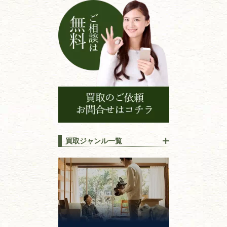
買取ジャンル一覧
江戸時代の
書物
唐本・漢籍・
中国書物・朝鮮本
錦絵・浮世絵・
版画・刷り物