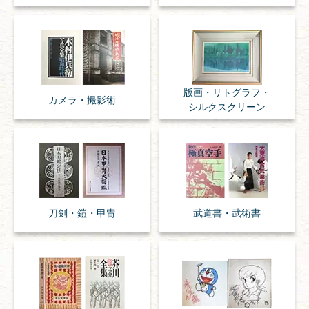
版画・リトグラフ・
カメラ・撮影術
シルクスクリーン
刀剣・
鎧・
甲冑
武道書・
武術書