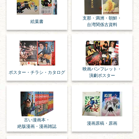
支那・満洲・朝鮮・
絵葉書
台湾関係古資料
映画パンフレット・
ポスター・チラシ・
カタログ
演劇ポスター
古い漫画本・
漫画原稿・
原画
絶版漫画・漫画雑誌