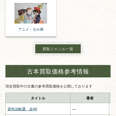
アニメ・
セル画
買取ジャンル一覧
古本買取価格参考情報
現在買取中の古書の参考買取価格を公開しております
タイトル
著者
原色法帖選 全49
—
二