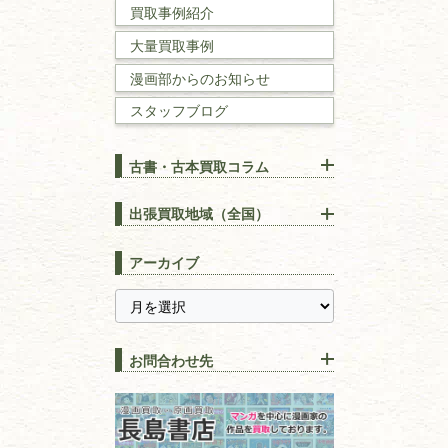
買取事例紹介
理工書
大量買取事例
数学書・
物理学書
漫画部からのお知らせ
スタッフブログ
建築書
古書・古本買取コラム
漢方・
鍼灸・
東洋医学
【出張買取】古本の大量買取
りOK！効率的に売る方法
出張買取地域（全国）
易学・
占い
宅配買取は古本を送るだけ！
東京都
埼玉県
長島書店の便利な買取サービ
スピリチュアル・
精神世界
アーカイブ
ス
千葉県
神奈川県
【持ち込み買取】店頭で簡単
に古本を売るメリットとは？
静岡県
茨城県
全集・
叢書・
大学出版本
古本を高く売る方法！買取で
栃木県
群馬県
上手な売り方のコツを解説
趣味・
教養
お問合わせ先
山梨県
新潟県
古本の保管方法と劣化する原
長野県
愛知県
因！適切な管理で長持ちさせ
書道
るコツ
石川県
福井県
古本は汚れていると買取でき