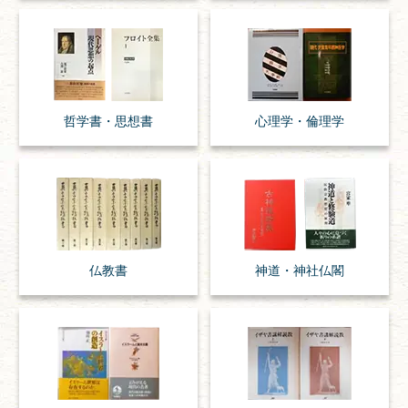
哲学書・思想書
心理学・倫理学
仏教書
神道・神社仏閣