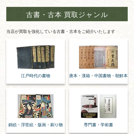
古書・古本 買取ジャンル
当店が買取を強化している古書・古本をご紹介いたします
江戸時代の
書物
唐本・漢籍・
中国書物・朝鮮本
錦絵・浮世絵・
版画・刷り物
専門書・
学術書