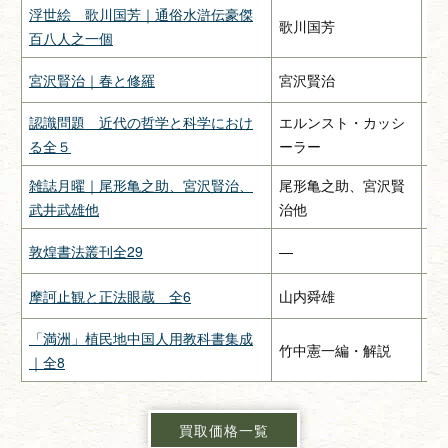
浮世絵 歌川国芳｜通俗水滸伝豪傑
歌川国芳
—
百八人之一個
宮沢賢治｜春と修羅
宮沢賢治
関
認識問題 近代の哲学と科学におけ
エルンスト・カッシ
み
る全５
ーラー
雑誌月曜｜尾形亀之助、宮沢賢治、
尾形亀之助、宮沢賢
惠
武井武雄他
治他
敦煌書法叢刊全29
—
二
摩訶止観と正法眼蔵 全6
山内舜雄
大
「満洲」植民地中国人用教科書集成
竹中憲一編・解説
緑
｜全8
買取価格一覧