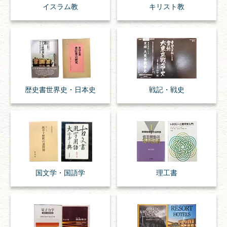
イスラム教
キリスト教
歴史書
世界史・
日本史
戦記・戦史
国文学・
国語学
理工書