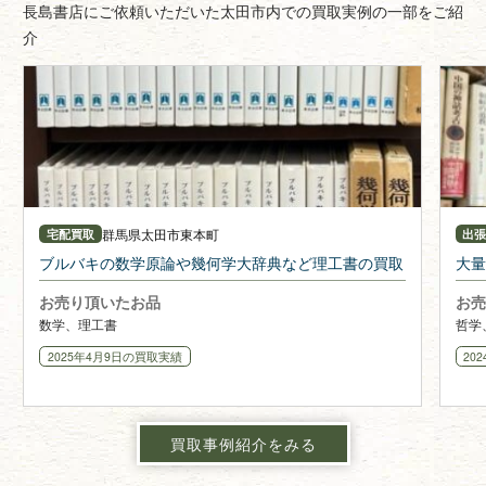
長島書店にご依頼いただいた太田市内での買取実例の一部をご紹
介
群馬県
太田市東本町
宅配買取
出
ブルバキの数学原論や幾何学大辞典など理工書の買取
大量
お売り頂いたお品
お売
数学、理工書
哲学
2025年4月9日
の買取実績
20
買取事例紹介をみる