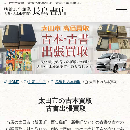
コ
太田市で古書・古本の出張買取、査定は長島書店へ！
ン
テ
ン
ツ
へ
ス
キ
ッ
プ
HOME
対応エリア
群馬県 古本買取
太田市の古本買取、古書買取り
太田市の古本買取
古書出張買取
当店の太田市（飯田町・西矢島町・新井町など）の古書や古本の
出張買取・引き取りの一例をご案内。本のご売却予定の方はご参