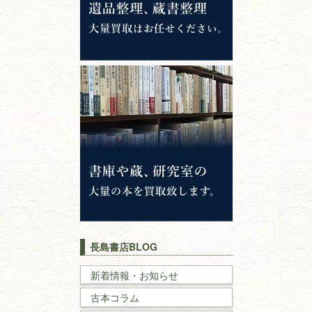
専門書・
学術書
哲学書・思想書
心理学・倫理学
仏教書
神道・神社仏閣
イスラム教
キリスト教
歴史書
世界史・
日本史
長島書店BLOG
戦記・戦史
新着情報・お知らせ
古本コラム
国文学・
国語学