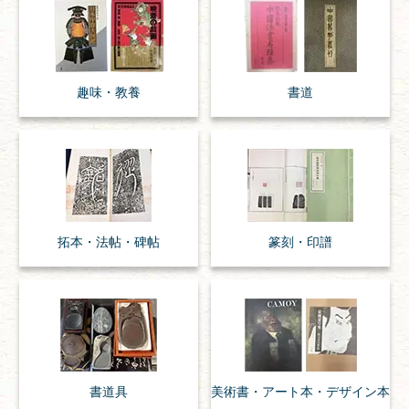
趣味・
教養
書道
拓本・法帖・
碑帖
篆刻・印譜
書道具
美術書・アート本・
デザイン本