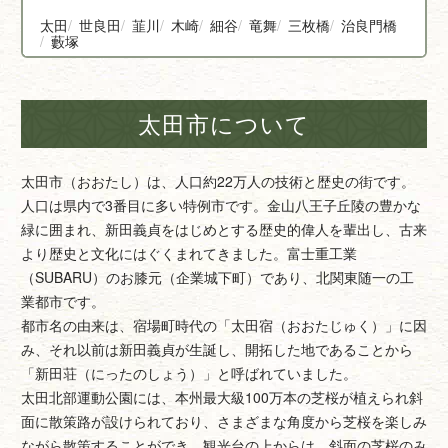
太田
世良田
韮川
木崎
細谷
竜舞
三枚橋
治良門橋
藪塚
太田市について
太田市（おおたし）は、人口約22万人の技術と歴史の街です。
人口は県内で3番目に多い特例市です。金山八王子丘陵の豊かな
緑に囲まれ、新田義貞をはじめとする歴史的偉人を輩出し、古来
より歴史と文化にはぐくまれてきました。富士重工業
（SUBARU）のお膝元（企業城下町）であり、北関東随一の工
業都市です。
都市名の由来は、宿場町時代の「太田宿（おおたじゅく）」に因
み、それ以前は新田義貞が生誕し、開拓した地であることから
「新田荘（にったのしょう）」と呼ばれていました。
太田北部運動公園には、本州最大級100万本の芝桜が植えられ斜
面に散策路が設けられており、さまざまな角度から芝桜を楽しみ
ながら散策することができ、観光台の上からは、斜面の芝桜のみ