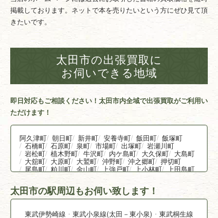
掲載しております。ネットで本を売りたいという方にぜひ見て頂
きたいです。
太田市の出張買取に
お伺いできる地域
即日対応もご相談ください！太田市内全域で出張買取がご利用い
ただけます！
阿久津町
朝日町
新井町
安養寺町
飯田町
飯塚町
石橋町
石原町
泉町
市場町
出塚町
岩瀬川町
岩松町
植木野町
牛沢町
内ケ島町
大久保町
大島町
大舘町
大原町
大鷲町
沖野町
沖之郷町
押切町
尾島町
粕川町
金山町
上強戸町
上小林町
上田島町
亀岡町
北金井町
清原町
熊野町
強戸町
小角田町
小舞木町
下小林町
下田島町
下浜田町
城西町
太田市の駅周辺もお伺い致します！
庄屋町
新道町
末広町
菅塩町
東武伊勢崎線
東武小泉線(太田－東小泉)
東武桐生線