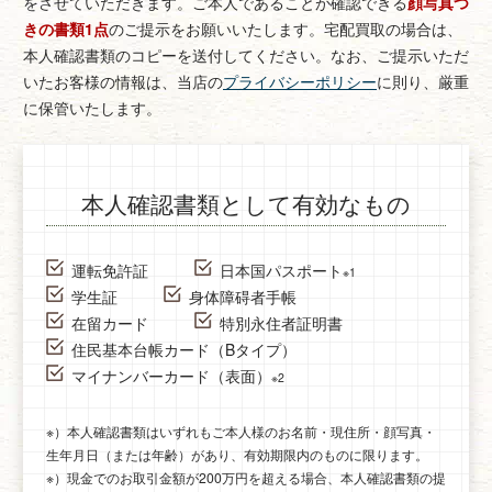
をさせていただきます。
ご本人であることが確認できる
顔写真つ
きの書類1点
のご提示をお願いいたします。
宅配買取の場合は、
本人確認書類のコピーを送付してください。
なお、ご提示いただ
いたお客様の情報は、当店の
プライバシーポリシー
に則り、厳重
に保管いたします。
本人確認書類として有効なもの
運転免許証
日本国パスポート
※1
学生証
身体障碍者手帳
在留カード
特別永住者証明書
住民基本台帳カード（Bタイプ）
マイナンバーカード（表面）
※2
※）本人確認書類はいずれもご本人様のお名前・現住所・顔写真・
生年月日（または年齢）があり、有効期限内のものに限ります。
※）現金でのお取引金額が200万円を超える場合、本人確認書類の提