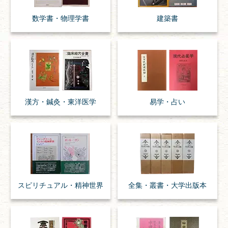
数学書・
物理学書
建築書
漢方・
鍼灸・
東洋医学
易学・
占い
スピリチュアル・
精神世界
全集・
叢書・
大学出版本