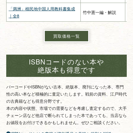
「満洲」植民地中国人用教科書集成
竹中憲一編・解説
緑
｜全8
買取価格一覧
ISBNコードのない本や
絶版本も得意です
バーコードやISBNがない古本、絶版本、廃刊になった本、専門
性の高い本など積極的に査定いたします。戦前の資料、江戸時代
の古典籍なども得意分野です。
本の内容や状態、市場での需要などを考慮し査定するので、大手
チェーン店など他店で断られてしまった本であっても、当店なら
お値段をお付けできるかもしれません。ぜひご相談ください。