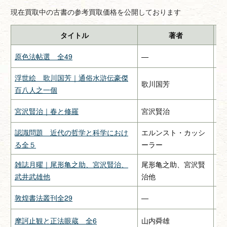
現在買取中の古書の参考買取価格を公開しております
タイトル
著者
原色法帖選 全49
—
二
浮世絵 歌川国芳｜通俗水滸伝豪傑
歌川国芳
—
百八人之一個
宮沢賢治｜春と修羅
宮沢賢治
関
認識問題 近代の哲学と科学におけ
エルンスト・カッシ
み
る全５
ーラー
雑誌月曜｜尾形亀之助、宮沢賢治、
尾形亀之助、宮沢賢
惠
武井武雄他
治他
敦煌書法叢刊全29
—
二
摩訶止観と正法眼蔵 全6
山内舜雄
大