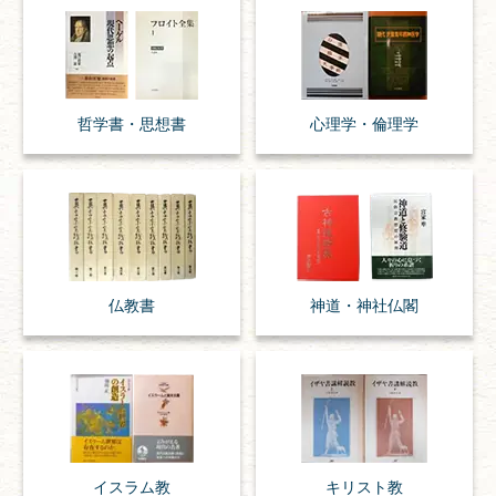
哲学書・思想書
心理学・倫理学
仏教書
神道・神社仏閣
イスラム教
キリスト教