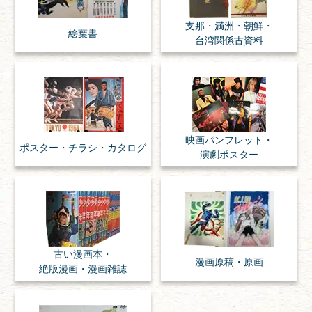
支那・満洲・朝鮮・
絵葉書
台湾関係古資料
映画パンフレット・
ポスター・チラシ・
カタログ
演劇ポスター
古い漫画本・
漫画原稿・
原画
絶版漫画・漫画雑誌