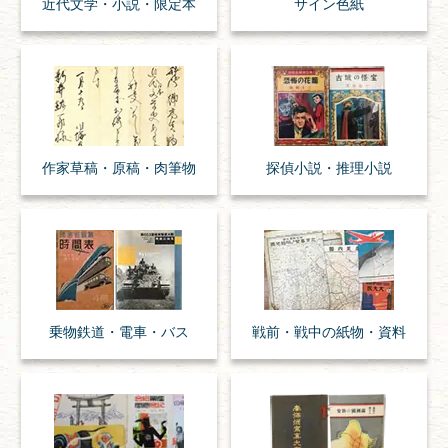
近代文学・
小説・限定本
サイン色紙
作家草稿・原稿・
肉筆物
探偵小説・
推理小説
乗物
鉄道・
電車・
バス
戦前・戦中の
紙物・資料