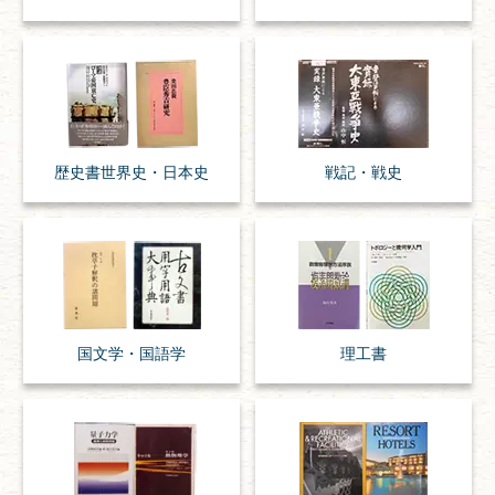
歴史書
世界史・
日本史
戦記・戦史
国文学・
国語学
理工書