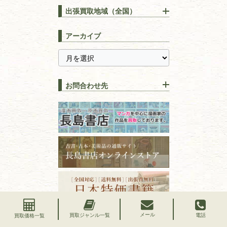
りOK！効率的に売る方法
出張買取地域（全国）
易学・
占い
宅配買取は古本を送るだけ！
東京都
埼玉県
長島書店の便利な買取サービ
スピリチュアル・
精神世界
アーカイブ
ス
千葉県
神奈川県
【持ち込み買取】店頭で簡単
に古本を売るメリットとは？
静岡県
茨城県
全集・
叢書・
大学出版本
古本を高く売る方法！買取で
栃木県
群馬県
上手な売り方のコツを解説
趣味・
教養
お問合わせ先
山梨県
新潟県
古本の保管方法と劣化する原
長野県
愛知県
因！適切な管理で長持ちさせ
書道
るコツ
石川県
福井県
古本は汚れていると買取でき
拓本・法帖・
碑帖
ない？適切な保管方法とクリ
古本買取専門店 長島書店
福島県
富山県
ーニング！
ISBNコードとは？書籍の識別
フリーダイヤル：0120-414-548
篆刻・印譜
青森県
岩手県
番号の意味と役割を解説
電話：03-3512-8115
FAX：03-3512-8116
宮城県
秋田県
価値ある古書を売るポイント
書道具
古物商許可：東京都公安委員会 第
と注意点
山形県
岐阜県
301028901712号
古物商名称：有限会社長島書店
美術書・アート本・
三重県
滋賀県
デザイン本
メール
買取ジャンル一覧
電話
買取価格一覧
京都府
大阪府
カメラ・撮影術