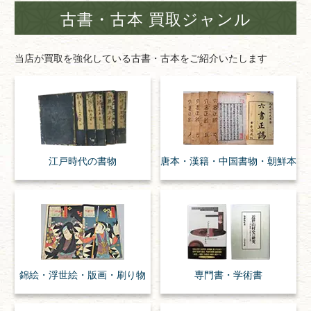
古書・古本 買取ジャンル
当店が買取を強化している古書・古本をご紹介いたします
江戸時代の
書物
唐本・漢籍・
中国書物・朝鮮本
錦絵・浮世絵・
版画・刷り物
専門書・
学術書