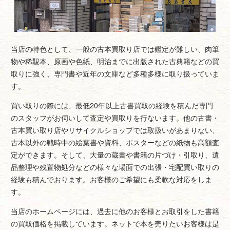
当店の特色として、一般の古本買取り店では鑑定が難しい、肉筆
物や稀覯本、原画や色紙、明治までに出版された古典籍などの買
取りに強く、専門書や近年の文庫など多種多様に取り扱っていま
す。
買い取りの際には、最低20年以上古書買取の経験を積んだ専門
のスタッフがお伺いして査定や買取りを行ないます。他の古書・
古本買い取り店やリサイクルショップでは取扱いがあまりない、
古本以外の戦時中の絵葉書や資料、ポスターなどの紙物も高額査
定ができます。そして、大量の蔵書や書籍の片づけ・引取り、遺
品整理や残置物処分などの様々な場面での出張・宅配買い取りの
経験も積んでおります。お客様のご希望にも柔軟な対応をしま
す。
当店のホームページには、過去に他のお客様とお取引をした書籍
の買取価格を掲載しています。ネットで本を売りたいお客様は是