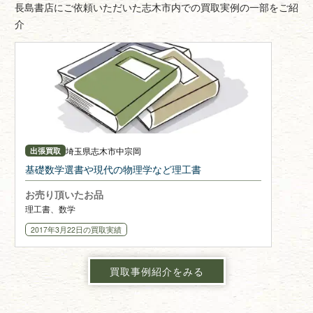
長島書店にご依頼いただいた志木市内での買取実例の一部をご紹
介
埼玉県
志木市中宗岡
出張買取
基礎数学選書や現代の物理学など理工書
お売り頂いたお品
理工書、数学
2017年3月22日
の買取実績
買取事例紹介をみる