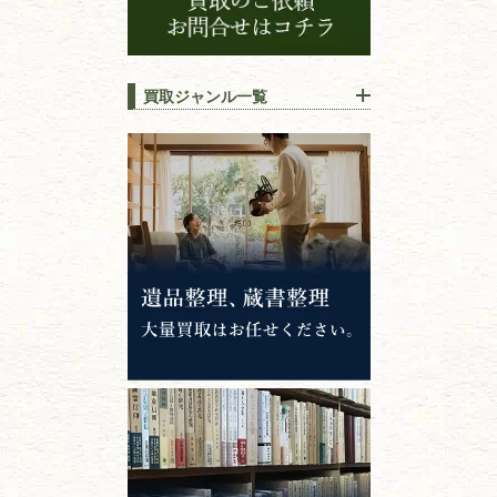
買取ジャンル一覧
江戸時代の
書物
唐本・漢籍・
中国書物・朝鮮本
錦絵・浮世絵・
版画・刷り物
専門書・
学術書
哲学書・思想書
心理学・倫理学
仏教書