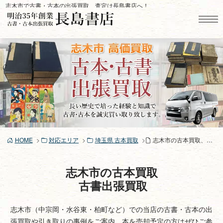
コ
志木市で古書・古本の出張買取、査定は長島書店へ！
ン
テ
ン
ツ
へ
ス
キ
ッ
プ
HOME
対応エリア
埼玉県 古本買取
志木市の古本買取、古書買取り
志木市の古本買取
古書出張買取
志木市（中宗岡・水谷東・柏町など）での当店の古書・古本の出
張買取や引き取りの事例をご案内。本を売却予定の方はぜひご参