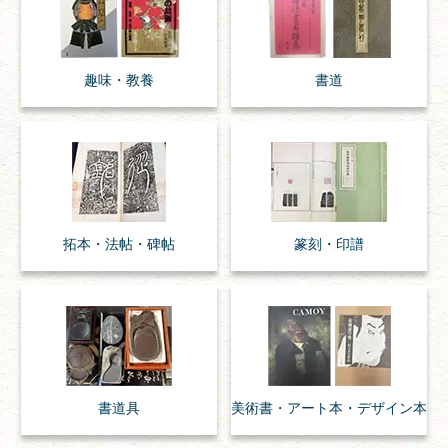
趣味・
教養
書道
拓本・法帖・
碑帖
篆刻・印譜
書道具
美術書・アート本・
デザイン本