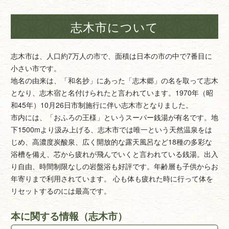
志木市について
志木市は、人口約7万人の市で、面積は日本の市の中で7番目に
小さい市です。
地名の由来は、「和名抄」にあった「志木郷」の名を取って志木
となり、志木宿と名付けられたと言われています。1970年（昭
和45年）10月26日市制施行に伴い志木市となりました。
市内には、「おふろの王様」というスーパー銭湯が有名です。地
下1500mより汲み上げる、志木市では唯一という天然温泉をは
じめ、高濃度炭酸泉、広く開放的な露天風呂など18種の多彩な
浴槽を備え、芯から疲れが飛んでいくと言われている銭湯。出入
り自由、時間制限なしの岩盤浴も好評です。年齢層も子供からお
年寄りまで利用されています。 心も体も疲れた時に行って体を
リセットするのには最高です。
本に関する情報（志木市）