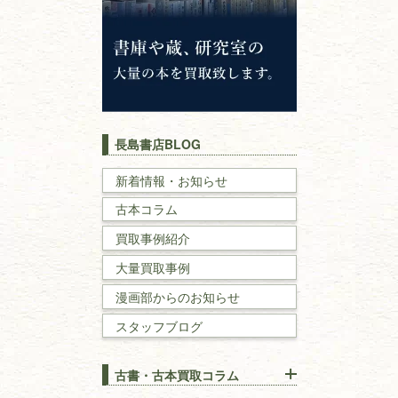
神道・神社仏閣
イスラム教
キリスト教
歴史書
世界史・
日本史
長島書店BLOG
戦記・戦史
新着情報・お知らせ
古本コラム
国文学・
国語学
買取事例紹介
理工書
大量買取事例
数学書・
物理学書
漫画部からのお知らせ
スタッフブログ
建築書
古書・古本買取コラム
漢方・
鍼灸・
東洋医学
【出張買取】古本の大量買取