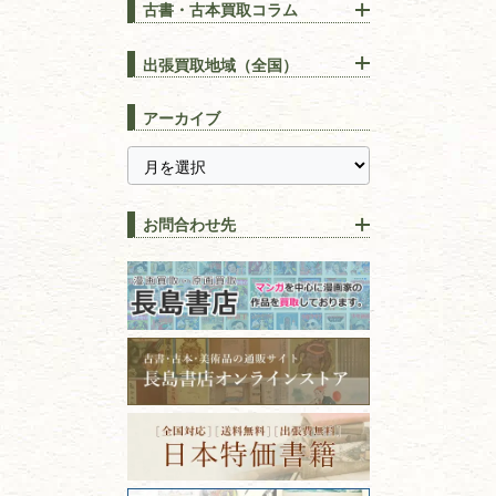
古書・古本買取コラム
漢方・
鍼灸・
東洋医学
【出張買取】古本の大量買取
りOK！効率的に売る方法
出張買取地域（全国）
易学・
占い
宅配買取は古本を送るだけ！
東京都
埼玉県
長島書店の便利な買取サービ
スピリチュアル・
精神世界
アーカイブ
ス
千葉県
神奈川県
【持ち込み買取】店頭で簡単
に古本を売るメリットとは？
静岡県
茨城県
全集・
叢書・
大学出版本
古本を高く売る方法！買取で
栃木県
群馬県
上手な売り方のコツを解説
趣味・
教養
お問合わせ先
山梨県
新潟県
古本の保管方法と劣化する原
長野県
愛知県
因！適切な管理で長持ちさせ
書道
るコツ
石川県
福井県
古本は汚れていると買取でき
拓本・法帖・
碑帖
ない？適切な保管方法とクリ
古本買取専門店 長島書店
福島県
富山県
ーニング！
ISBNコードとは？書籍の識別
フリーダイヤル：0120-414-548
篆刻・印譜
青森県
岩手県
番号の意味と役割を解説
電話：03-3512-8115
FAX：03-3512-8116
宮城県
秋田県
価値ある古書を売るポイント
書道具
古物商許可：東京都公安委員会 第
と注意点
山形県
岐阜県
301028901712号
古物商名称：有限会社長島書店
美術書・アート本・
三重県
滋賀県
デザイン本