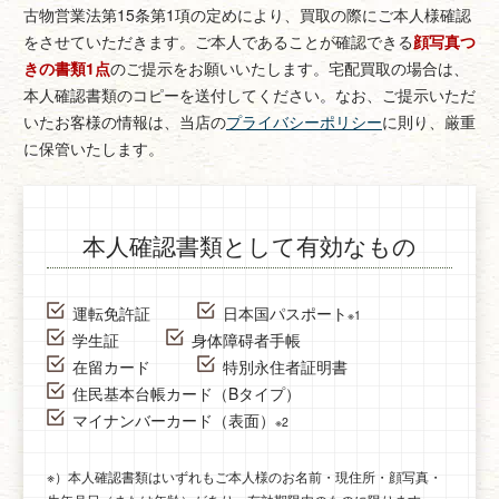
古物営業法第15条第1項の定めにより、買取の際にご本人様確認
をさせていただきます。
ご本人であることが確認できる
顔写真つ
きの書類1点
のご提示をお願いいたします。
宅配買取の場合は、
本人確認書類のコピーを送付してください。
なお、ご提示いただ
いたお客様の情報は、当店の
プライバシーポリシー
に則り、厳重
に保管いたします。
本人確認書類として有効なもの
運転免許証
日本国パスポート
※1
学生証
身体障碍者手帳
在留カード
特別永住者証明書
住民基本台帳カード（Bタイプ）
マイナンバーカード（表面）
※2
※）本人確認書類はいずれもご本人様のお名前・現住所・顔写真・