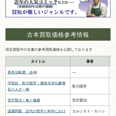
古本買取価格参考情報
現在買取中の古書の参考買取価格を公開しております
タイトル
著者
原色法帖選 全49
—
二
浮世絵 歌川国芳｜通俗水滸伝豪傑
歌川国芳
—
百八人之一個
宮沢賢治｜春と修羅
宮沢賢治
関
認識問題 近代の哲学と科学におけ
エルンスト・カッシ
み