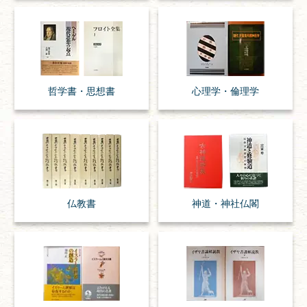
哲学書・思想書
心理学・倫理学
仏教書
神道・神社仏閣