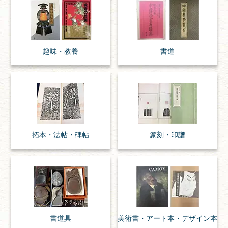
趣味・
教養
書道
拓本・法帖・
碑帖
篆刻・印譜
書道具
美術書・アート本・
デザイン本