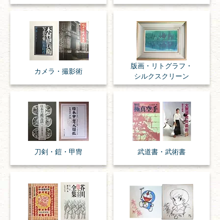
版画・リトグラフ・
カメラ・撮影術
シルクスクリーン
刀剣・
鎧・
甲冑
武道書・
武術書