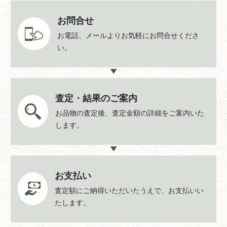
外有名大学への留学経験があり内務省衛生局に勤めていた
エリートでした。荷風は高等師範学校附属尋常中学校（現
お問合せ
在の筑波大学附属中学校・高等学校）2年に編入したが、
お電話、メールよりお気軽にお問合せくださ
1894年に病気による一時休学中に『水滸伝』・『八犬伝』
い。
などの伝奇小説や江戸戯作文学を読みふけった経験が、の
ちの文学活動の充電期間ともなりました。病気による一年
の留年をしたが1897年3月中学を卒業、同じ年に高校入試
に失敗、その年の9月に家族と上海旅行をした翌年に、永
査定・結果のご案内
井荷風の現存する処女作といわれる、旅行記「上海紀行」
お品物の査定後、査定金額の詳細をご案内いた
を発表しました。
します。
永井 荷風（ながい かふう）の代表的な作品
地獄の花
夢の女
あめりか物語
狐
ふらんす物語
冷笑
すみた川
新橋夜話
珊瑚集
日和下駄
腕くらべ
江戸芸術論
お支払い
おかめ笹
雨潚潚
下谷叢話
つゆのあとさき
査定額にご納得いただいたうえで、お支払いい
濹東綺譚
ひかげの花
問はずがたり
たします。
断腸亭日乗
その他文京にゆかりのある作家