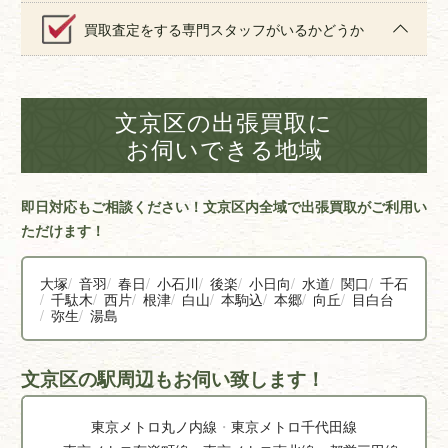
買取査定をする専門スタッフがいるかどうか
文京区の出張買取に
お伺いできる地域
即日対応もご相談ください！文京区内全域で出張買取がご利用い
ただけます！
大塚
音羽
春日
小石川
後楽
小日向
水道
関口
千石
千駄木
西片
根津
白山
本駒込
本郷
向丘
目白台
弥生
湯島
文京区の駅周辺もお伺い致します！
東京メトロ丸ノ内線
東京メトロ千代田線