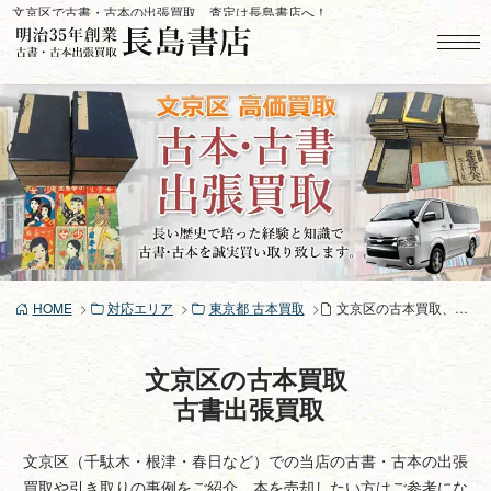
コ
文京区で古書・古本の出張買取、査定は長島書店へ！
ン
テ
ン
ツ
へ
ス
キ
ッ
プ
HOME
対応エリア
東京都 古本買取
文京区の古本買取、古書買取り
文京区の古本買取
古書出張買取
文京区（千駄木・根津・春日など）での当店の古書・古本の出張
買取や引き取りの事例をご紹介。本を売却したい方はご参考にな