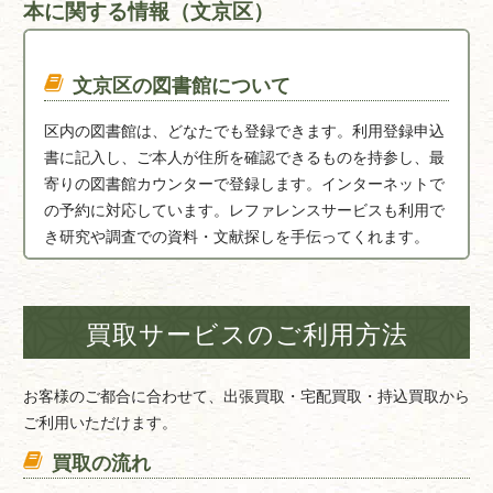
本に関する情報（文京区）
文京区の図書館について
区内の図書館は、どなたでも登録できます。利用登録申込
書に記入し、ご本人が住所を確認できるものを持参し、最
寄りの図書館カウンターで登録します。インターネットで
の予約に対応しています。レファレンスサービスも利用で
き研究や調査での資料・文献探しを手伝ってくれます。
【文京区立真砂中央図書館】
文京区本郷4－8－15
買取サービスのご利用方法
文京区にゆかりのある作家
お客様のご都合に合わせて、出張買取・宅配買取・持込買取から
永井 荷風（ながい かふう）
ご利用いただけます。
1879（明治12）年12月3日に永井 荷風（ながい かふう）
本名 永井 壮吉は、当時の東京市小石川区金富町四十五番
買取の流れ
地（現在の文京区春日二丁目）で生まれました。父親は海