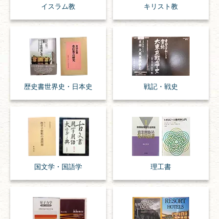
イスラム教
キリスト教
歴史書
世界史・
日本史
戦記・戦史
国文学・
国語学
理工書