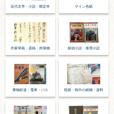
近代文学・
小説・限定本
サイン色紙
作家草稿・原稿・
肉筆物
探偵小説・
推理小説
乗物
鉄道・
電車・
バス
戦前・戦中の
紙物・資料