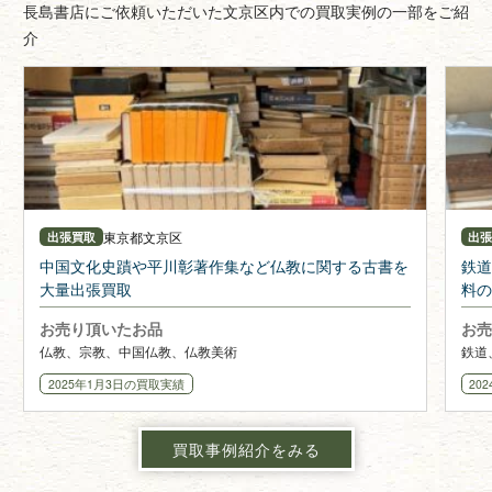
長島書店にご依頼いただいた文京区内での買取実例の一部をご紹
介
東京都
文京区
出張買取
出
中国文化史蹟や平川彰著作集など仏教に関する古書を
鉄道
大量出張買取
料の
お売り頂いたお品
お売
仏教、宗教、中国仏教、仏教美術
鉄道
2025年1月3日
の買取実績
20
買取事例紹介をみる