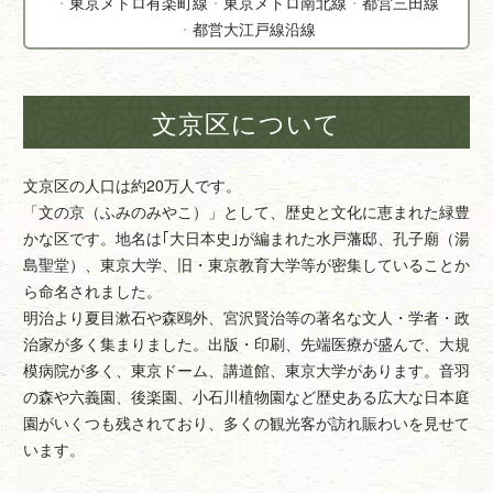
東京メトロ有楽町線
東京メトロ南北線
都営三田線
都営大江戸線沿線
江戸川橋
春日
後楽園
護国寺
新大塚
千石
千駄木
東大前
根津
白山
本郷三丁目
本駒込
茗荷谷
湯島
文京区について
文京区の人口は約20万人です。
「文の京（ふみのみやこ）」として、歴史と文化に恵まれた緑豊
かな区です。地名は｢大日本史｣が編まれた水戸藩邸、孔子廟（湯
島聖堂）、東京大学、旧・東京教育大学等が密集していることか
ら命名されました。
明治より夏目漱石や森鴎外、宮沢賢治等の著名な文人・学者・政
治家が多く集まりました。出版・印刷、先端医療が盛んで、大規
模病院が多く、東京ドーム、講道館、東京大学があります。音羽
の森や六義園、後楽園、小石川植物園など歴史ある広大な日本庭
園がいくつも残されており、多くの観光客が訪れ賑わいを見せて
います。