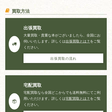
藤原 審爾（ふじわら しんじ）・有島 武郎（ありしま たけ
買取方法
お）・宮本 百合子（みやもと ゆりこ）・武田 泰淳（たけ
だ たいじゅん）・辻 邦生（つじ くにお）
出張買取
大量買取・貴重な本がございましたら、全国にお
伺いいたします。詳しくは
出張買取とは？
をご覧
ください。
出張買取の流れ
宅配買取
宅配買取なら全国どこからでも送料無料にてご利
用いただけます。詳しくは
宅配買取とは？
をご覧
ください。