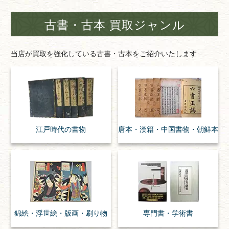
古書・古本 買取ジャンル
当店が買取を強化している古書・古本をご紹介いたします
江戸時代の
書物
唐本・漢籍・
中国書物・朝鮮本
錦絵・浮世絵・
版画・刷り物
専門書・
学術書