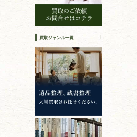
買取ジャンル一覧
江戸時代の
書物
唐本・漢籍・
中国書物・朝鮮本
錦絵・浮世絵・
版画・刷り物
専門書・
学術書
哲学書・思想書
心理学・倫理学
仏教書