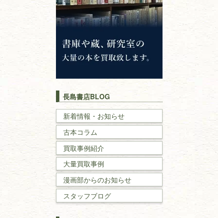
神道・神社仏閣
イスラム教
キリスト教
歴史書
世界史・
日本史
長島書店BLOG
戦記・戦史
新着情報・お知らせ
古本コラム
国文学・
国語学
買取事例紹介
理工書
大量買取事例
数学書・
物理学書
漫画部からのお知らせ
スタッフブログ
建築書