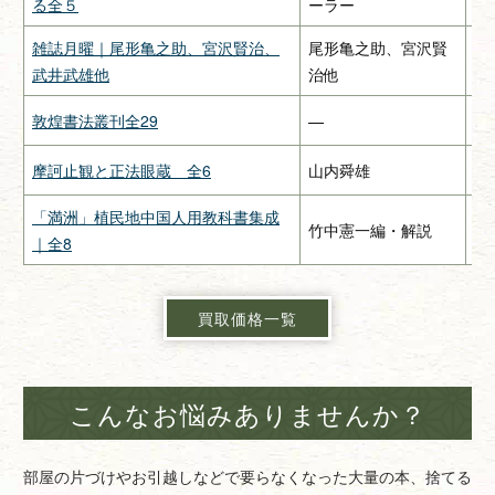
る全５
ーラー
雑誌月曜｜尾形亀之助、宮沢賢治、
尾形亀之助、宮沢賢
惠
武井武雄他
治他
敦煌書法叢刊全29
—
二
摩訶止観と正法眼蔵 全6
山内舜雄
大
「満洲」植民地中国人用教科書集成
竹中憲一編・解説
緑
｜全8
買取価格一覧
こんなお悩みありませんか？
部屋の片づけやお引越しなどで要らなくなった大量の本、捨てる