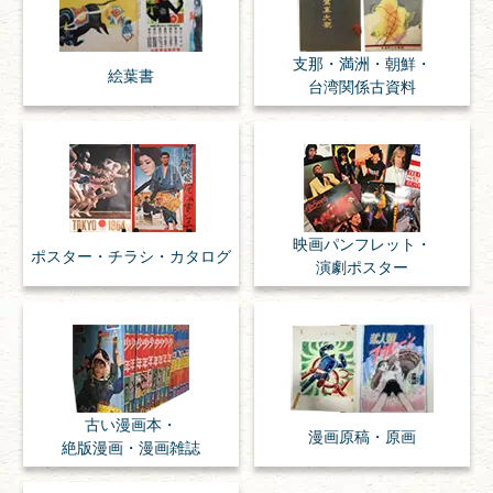
支那・満洲・朝鮮・
絵葉書
台湾関係古資料
映画パンフレット・
ポスター・チラシ・
カタログ
演劇ポスター
古い漫画本・
漫画原稿・
原画
絶版漫画・漫画雑誌