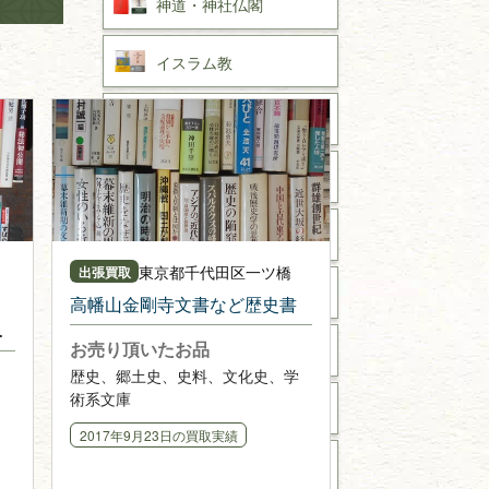
神道・神社仏閣
イスラム教
キリスト教
歴史書
世界史・
日本史
戦記・戦史
東京都
千代田区一ツ橋
出張買取
国文学・
国語学
高幡山金剛寺文書など歴史書
お売り頂いたお品
理工書
歴史、郷土史、史料、文化史、学
術系文庫
数学書・
物理学書
2017年9月23日
の買取実績
建築書