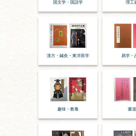
国文学・
国語学
理工
漢方・
鍼灸・
東洋医学
易学・
趣味・
教養
書