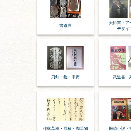
美術書・ア
書道具
デザイ
刀剣・
鎧・
甲冑
武道書・
作家草稿・原稿・
肉筆物
探偵小説・