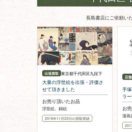
長島書店にご依頼い
東京都
千代田区九段下
出張買取
店舗
大量の浮世絵を出張・評価さ
せて頂きました
手塚
ラー
お売り頂いたお品
お売
浮世絵、錦絵
漫画
2019年11月23日
の買取実績
20