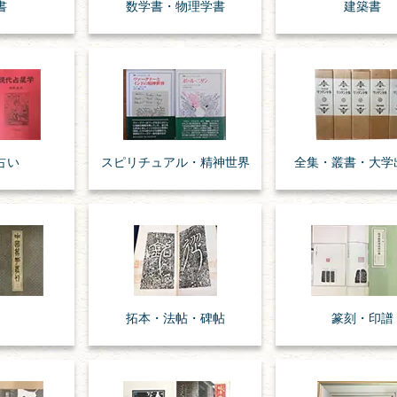
書
数学書・
物理学書
建築書
占い
スピリチュアル・
精神世界
全集・
叢書・
大学
道
拓本・法帖・
碑帖
篆刻・印譜