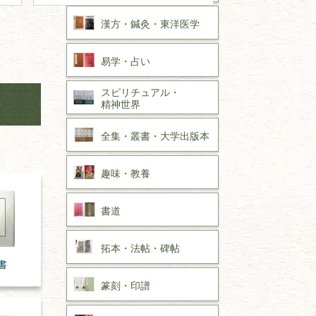
漢方・
鍼灸・
東洋医学
易学・
占い
スピリチュアル・
精神世界
全集・
叢書・
大学出版本
趣味・
教養
書道
拓本・法帖・
碑帖
書
篆刻・印譜