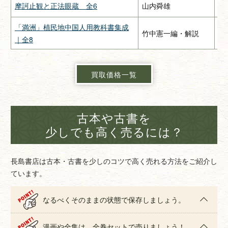
摩訶止観と正法眼蔵 全6
山内舜雄
大
「満洲」植民地中国人用教科書集成
竹中憲一編・解説
緑
｜全8
買取価格一覧
古本や古書を
少しでも高く売るには？
長島書店は古本・古書を少しのコツで高く売れる方法をご紹介し
ています。
なるべくそのままの状態で保存しましょう。
漫画や全集は、全巻セットで売りましょう！