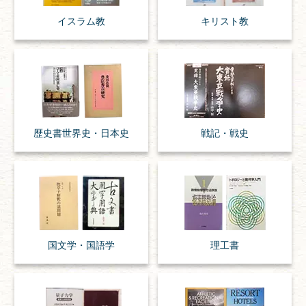
イスラム教
キリスト教
歴史書
世界史・
日本史
戦記・戦史
国文学・
国語学
理工書