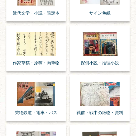
近代文学・
小説・限定本
サイン色紙
作家草稿・原稿・
肉筆物
探偵小説・
推理小説
乗物
鉄道・
電車・
バス
戦前・戦中の
紙物・資料