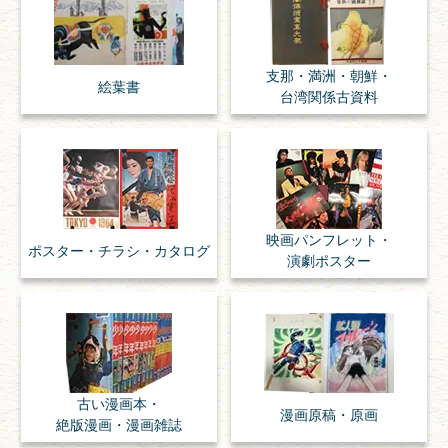
支那・満洲・朝鮮・
絵葉書
台湾関係古資料
映画パンフレット・
ポスター・チラシ・
カタログ
演劇ポスター
古い漫画本・
漫画原稿・
原画
絶版漫画・漫画雑誌