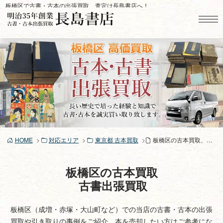
コ
板橋区で古書・古本の出張買取、査定は長島書店へ！
ン
テ
ン
ツ
へ
ス
キ
ッ
プ
HOME
対応エリア
東京都 古本買取
板橋区の古本買取、古書買取り
板橋区の古本買取
古書出張買取
板橋区（成増・赤塚・大山町など）での当店の古書・古本の出張
買取や引き取りの事例をご紹介。本を売却したい方はご参考にな