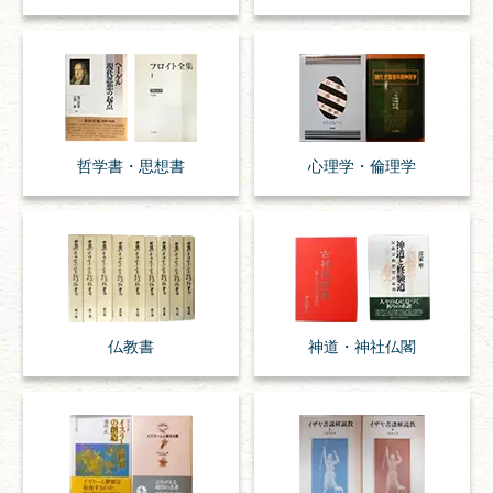
哲学書・思想書
心理学・倫理学
仏教書
神道・神社仏閣