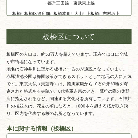
都営三田線
東武東上線
板橋
板橋区役所前
板橋本町
大山
上板橋
志村坂上
志村三丁目
下赤塚
新板橋
新高島平
高島平
地下鉄成増
東武練馬
ときわ台
中板橋
成増
西台
西高島平
蓮根
本蓮沼
板橋区について
板橋区の人口は、約53万人を超えています。現在ではほぼ全域
が市街地になっています。
地名は石神井川に架かる板橋とするのが通説となっています。
赤塚溜池公園は梅園散策ができるスポットとして地元の人に人気
です。東京大仏（乗蓮寺）は、徳川家康から10石の朱印地を寄
進された格式ある寺院で、8代将軍吉宗のとき、鷹狩の際の休憩
所に指定されるなど、関連する文化財を所有しています。石神井
川の桜並木は、花見の頃になると、1000本を超える桜が咲き誇
り、区内を代表する桜の名所となっています。
本に関する情報（板橋区）