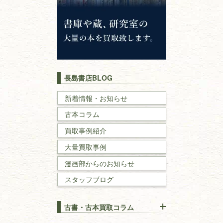
イスラム教
キリスト教
歴史書
世界史・
日本史
長島書店BLOG
戦記・戦史
新着情報・お知らせ
古本コラム
国文学・
国語学
買取事例紹介
理工書
大量買取事例
数学書・
物理学書
漫画部からのお知らせ
スタッフブログ
建築書
古書・古本買取コラム
漢方・
鍼灸・
東洋医学
【出張買取】古本の大量買取