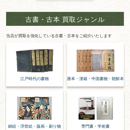
古書・古本 買取ジャンル
当店が買取を強化している古書・古本をご紹介いたします
江戸時代の
書物
唐本・漢籍・
中国書物・朝鮮本
錦絵・浮世絵・
版画・刷り物
専門書・
学術書