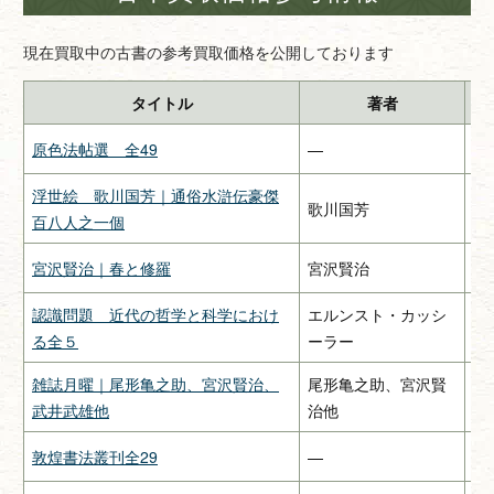
現在買取中の古書の参考買取価格を公開しております
タイトル
著者
原色法帖選 全49
—
二
浮世絵 歌川国芳｜通俗水滸伝豪傑
歌川国芳
—
百八人之一個
宮沢賢治｜春と修羅
宮沢賢治
関
認識問題 近代の哲学と科学におけ
エルンスト・カッシ
み
る全５
ーラー
雑誌月曜｜尾形亀之助、宮沢賢治、
尾形亀之助、宮沢賢
惠
武井武雄他
治他
敦煌書法叢刊全29
—
二