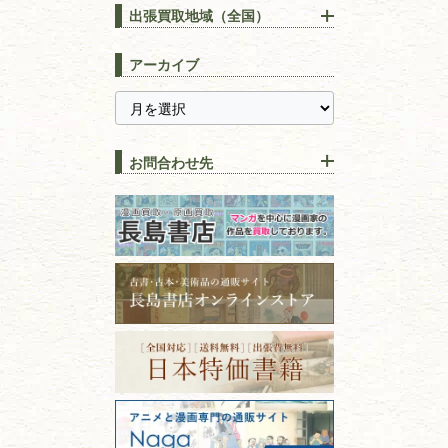
りOK！効率的に売る方法
出張買取地域（全国）
易学・
占い
宅配買取は古本を送るだけ！
東京都
埼玉県
長島書店の便利な買取サービ
スピリチュアル・
精神世界
アーカイブ
ス
千葉県
神奈川県
【持ち込み買取】店頭で簡単
に古本を売るメリットとは？
静岡県
茨城県
全集・
叢書・
大学出版本
古本を高く売る方法！買取で
栃木県
群馬県
上手な売り方のコツを解説
趣味・
教養
お問合わせ先
山梨県
新潟県
古本の保管方法と劣化する原
長野県
愛知県
因！適切な管理で長持ちさせ
書道
るコツ
石川県
福井県
古本は汚れていると買取でき
拓本・法帖・
碑帖
ない？適切な保管方法とクリ
古本買取専門店 長島書店
福島県
富山県
ーニング！
ISBNコードとは？書籍の識別
フリーダイヤル：0120-414-548
篆刻・印譜
青森県
岩手県
番号の意味と役割を解説
電話：03-3512-8115
FAX：03-3512-8116
宮城県
秋田県
価値ある古書を売るポイント
書道具
古物商許可：東京都公安委員会 第
と注意点
山形県
岐阜県
301028901712号
古物商名称：有限会社長島書店
美術書・アート本・
三重県
滋賀県
デザイン本
京都府
大阪府
カメラ・撮影術