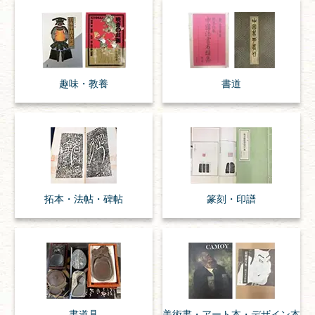
趣味・
教養
書道
拓本・法帖・
碑帖
篆刻・印譜
書道具
美術書・アート本・
デザイン本