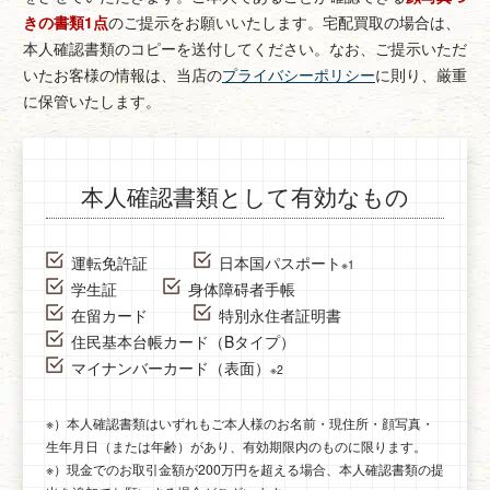
きの書類1点
のご提示をお願いいたします。
宅配買取の場合は、
本人確認書類のコピーを送付してください。
なお、ご提示いただ
いたお客様の情報は、当店の
プライバシーポリシー
に則り、厳重
に保管いたします。
本人確認書類として有効なもの
運転免許証
日本国パスポート
※1
学生証
身体障碍者手帳
在留カード
特別永住者証明書
住民基本台帳カード（Bタイプ）
マイナンバーカード（表面）
※2
※）本人確認書類はいずれもご本人様のお名前・現住所・顔写真・
生年月日（または年齢）があり、有効期限内のものに限ります。
※）現金でのお取引金額が200万円を超える場合、本人確認書類の提