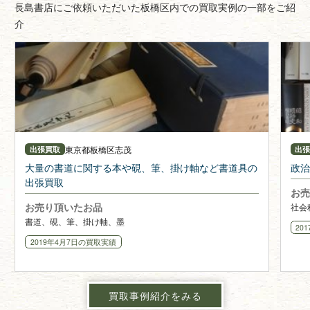
長島書店にご依頼いただいた板橋区内での買取実例の一部をご紹
介
東京都
板橋区志茂
出張買取
出
大量の書道に関する本や硯、筆、掛け軸など書道具の
政治
出張買取
お売
お売り頂いたお品
社会
書道、硯、筆、掛け軸、墨
20
2019年4月7日
の買取実績
買取事例紹介をみる