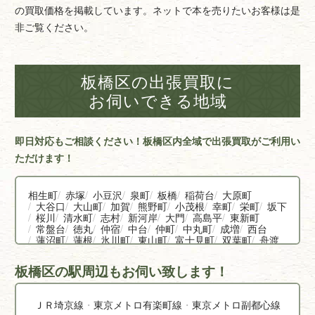
の買取価格を掲載しています。ネットで本を売りたいお客様は是
非ご覧ください。
板橋区の出張買取に
お伺いできる地域
即日対応もご相談ください！板橋区内全域で出張買取がご利用い
ただけます！
相生町
赤塚
小豆沢
泉町
板橋
稲荷台
大原町
大谷口
大山町
加賀
熊野町
小茂根
幸町
栄町
坂下
桜川
清水町
志村
新河岸
大門
高島平
東新町
常盤台
徳丸
仲宿
中台
仲町
中丸町
成増
西台
蓮沼町
蓮根
氷川町
東山町
富士見町
双葉町
舟渡
本町
前野町
三園
南町
宮本町
向原
大和町
弥生町
板橋区の駅周辺もお伺い致します！
ＪＲ埼京線
東京メトロ有楽町線
東京メトロ副都心線