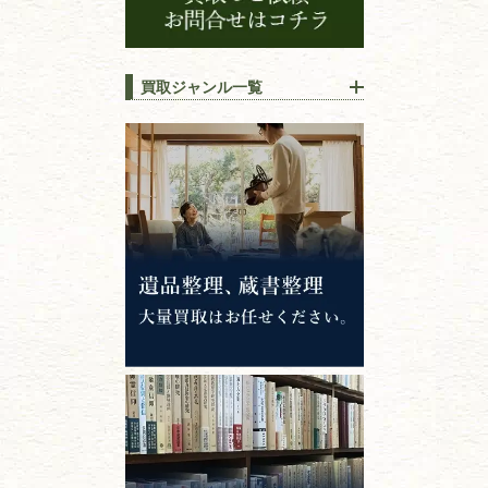
買取ジャンル一覧
江戸時代の
書物
唐本・漢籍・
中国書物・朝鮮本
錦絵・浮世絵・
版画・刷り物
専門書・
学術書
哲学書・思想書
心理学・倫理学
仏教書
神道・神社仏閣