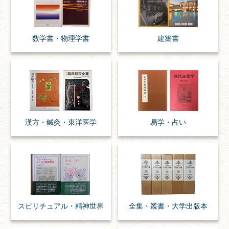
数学書・
物理学書
建築書
漢方・
鍼灸・
東洋医学
易学・
占い
スピリチュアル・
精神世界
全集・
叢書・
大学出版本