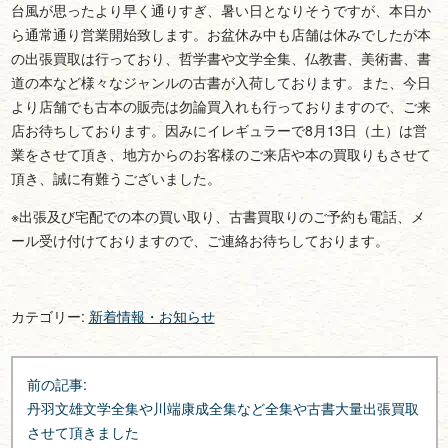
台風が思ったより早く通りすぎ、暑い日となりそうですが、本日か
ら通常通り営業開始致します。お盆休み中も店舗は休みでしたが本
の出張買取は行っており、哲学書や文学全集、仏教書、美術書、書
道の本など様々なジャンルの古書が入荷しております。また、今日
より店舗でも古本の販売は勿論買入れも行っておりますので、ご来
店お待ちしております。因みにイレギュラーで8月13日（土）は営
業をさせて頂き、地方からのお客様のご来店や本の買取りもさせて
頂き、誠に有難うございました。
※出張及び宅配での本の買い取り、古書買取りのご予約も電話、メ
ール受け付けておりますので、ご連絡お待ちしております。
カテゴリー:
新着情報・お知らせ
投
前の記事:
稿
丹羽文雄文学全集や川端康成全集など全集や古書大量出張買取
ナ
させて頂きました