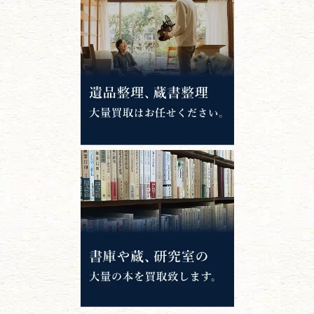
唐本・漢籍・
中国書物・朝鮮本
錦絵・浮世絵・
版画・刷り物
専門書・
学術書
哲学書・思想書
心理学・倫理学
仏教書
神道・神社仏閣
イスラム教
キリスト教
歴史書