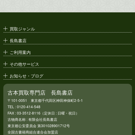
映画パンフレット・
演劇ポスター
古い漫画本・
絶版漫画・漫画雑誌
買取ジャンル
漫画原稿・
原画
長島書店
アニメ・
セル画
ご利用案内
その他サービス
お知らせ・ブログ
古本買取専門店 長島書店
〒101-0051 東京都千代田区神田神保町2-5-1
TEL : 0120-414-548
FAX : 03-3512-8116（定休日 : 日曜・祝日）
古物商名称 : 有限会社長島書店
東京都公安委員会 第301028901712号
全国古書籍商組合連合会加盟店