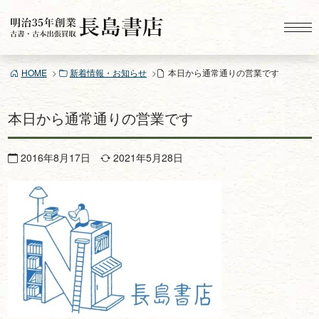
コ
ン
テ
ン
HOME
新着情報・お知らせ
本日から通常通りの営業です
ツ
へ
ス
本日から通常通りの営業です
キ
ッ
2016年8月17日
2021年5月28日
プ