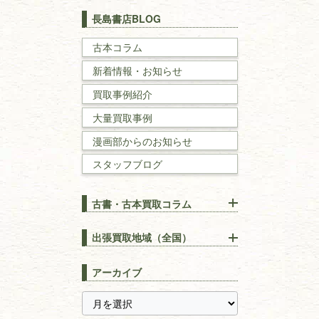
世界史・
日本史
長島書店BLOG
戦記・戦史
古本コラム
新着情報・お知らせ
国文学・
国語学
買取事例紹介
理工書
大量買取事例
数学書・
物理学書
漫画部からのお知らせ
スタッフブログ
建築書
古書・古本買取コラム
漢方・
鍼灸・
東洋医学
【出張買取】古本の大量買取
りOK！効率的に売る方法
出張買取地域（全国）
易学・
占い
宅配買取は古本を送るだけ！
東京都
埼玉県
長島書店の便利な買取サービ
スピリチュアル・
精神世界
アーカイブ
ス
千葉県
神奈川県
【持ち込み買取】店頭で簡単
に古本を売るメリットとは？
静岡県
茨城県
全集・
叢書・
大学出版本