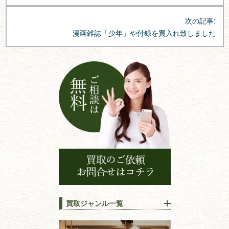
ビ
ゲ
次の記事:
ー
漫画雑誌「少年」や付録を買入れ致しました
シ
ョ
ン
買取ジャンル一覧
江戸時代の
書物