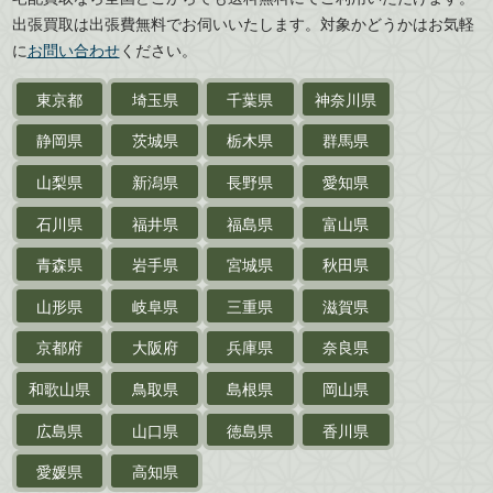
武道書・
武術書
徳島県
香川県
出張買取は出張費無料でお伺いいたします。対象かどうかはお気軽
愛媛県
高知県
に
お問い合わせ
ください。
近代文学・
小説・限定本
東京都
埼玉県
千葉県
神奈川県
サイン色紙
静岡県
茨城県
栃木県
群馬県
作家草稿・原稿・
肉筆物
山梨県
新潟県
長野県
愛知県
探偵小説・
推理小説
石川県
福井県
福島県
富山県
乗物
青森県
岩手県
宮城県
秋田県
鉄道・
電車・
バス
山形県
岐阜県
三重県
滋賀県
戦前・戦中の
紙物・資料
京都府
大阪府
兵庫県
奈良県
絵葉書
和歌山県
鳥取県
島根県
岡山県
支那・満洲・朝鮮・
台湾関係古資料
広島県
山口県
徳島県
香川県
ポスター・チラシ・
カタログ
愛媛県
高知県