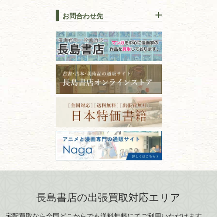
古本を高く売る方法！買取で
栃木県
群馬県
上手な売り方のコツを解説
趣味・
教養
お問合わせ先
山梨県
新潟県
古本の保管方法と劣化する原
長野県
愛知県
因！適切な管理で長持ちさせ
書道
るコツ
石川県
福井県
古本は汚れていると買取でき
拓本・法帖・
碑帖
ない？適切な保管方法とクリ
古本買取専門店 長島書店
福島県
富山県
ーニング！
ISBNコードとは？書籍の識別
〒101-0051
篆刻・印譜
青森県
岩手県
番号の意味と役割を解説
東京都千代田区神田神保町2-5-1
宮城県
秋田県
フリーダイヤル：0120-414-548
価値ある古書を売るポイント
書道具
電話：03-3512-8115
と注意点
山形県
岐阜県
FAX：03-3512-8116
美術書・アート本・
古物商許可：東京都公安委員会 第
三重県
滋賀県
デザイン本
301028901712号
古物商名称：有限会社長島書店
京都府
大阪府
カメラ・撮影術
兵庫県
奈良県
版画・リトグラフ・
和歌山県
鳥取県
シルクスクリーン
島根県
岡山県
長島書店の出張買取対応エリア
刀剣・
鎧・
甲冑
広島県
山口県
宅配買取なら全国どこからでも送料無料にてご利用いただけます。