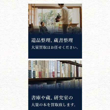
江戸時代の
書物
唐本・漢籍・
中国書物・朝鮮本
錦絵・浮世絵・
版画・刷り物
専門書・
学術書
哲学書・思想書
心理学・倫理学
仏教書
神道・神社仏閣
イスラム教
キリスト教