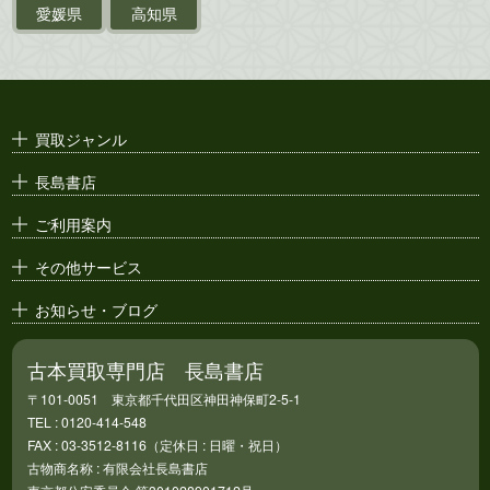
ポスター・チラシ・
カタログ
愛媛県
高知県
映画パンフレット・
演劇ポスター
古い漫画本・
絶版漫画・漫画雑誌
買取ジャンル
漫画原稿・
原画
長島書店
アニメ・
セル画
ご利用案内
その他サービス
お知らせ・ブログ
古本買取専門店 長島書店
〒101-0051 東京都千代田区神田神保町2-5-1
TEL : 0120-414-548
FAX : 03-3512-8116（定休日 : 日曜・祝日）
古物商名称 : 有限会社長島書店