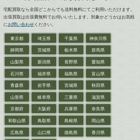
広島県
山口県
宅配買取なら全国どこからでも送料無料にてご利用いただけます。
武道書・
武術書
徳島県
香川県
出張買取は出張費無料でお伺いいたします。対象かどうかはお気軽
愛媛県
高知県
に
お問い合わせ
ください。
近代文学・
小説・限定本
東京都
埼玉県
千葉県
神奈川県
サイン色紙
静岡県
茨城県
栃木県
群馬県
作家草稿・原稿・
肉筆物
山梨県
新潟県
長野県
愛知県
探偵小説・
推理小説
石川県
福井県
福島県
富山県
乗物
青森県
岩手県
宮城県
秋田県
鉄道・
電車・
バス
山形県
岐阜県
三重県
滋賀県
戦前・戦中の
紙物・資料
京都府
大阪府
兵庫県
奈良県
絵葉書
和歌山県
鳥取県
島根県
岡山県
支那・満洲・朝鮮・
台湾関係古資料
広島県
山口県
徳島県
香川県