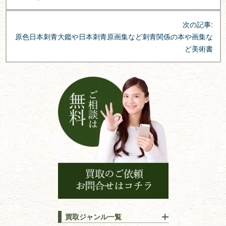
ビ
ゲ
次の記事:
ー
原色日本刺青大鑑や日本刺青原画集など刺青関係の本や画集な
シ
ど美術書
ョ
ン
買取ジャンル一覧