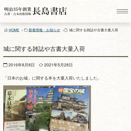
コ
ン
テ
ン
HOME
新着情報・お知らせ
城に関する雑誌や古書大量入荷
ツ
へ
ス
城に関する雑誌や古書大量入荷
キ
ッ
2016年8月8日
2021年5月28日
プ
「日本のお城」に関する本を大量入荷いたしました。