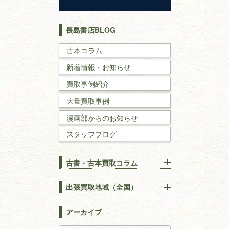
歴史書
世界史・
日本史
長島書店BLOG
戦記・戦史
古本コラム
新着情報・お知らせ
国文学・
国語学
買取事例紹介
理工書
大量買取事例
数学書・
物理学書
漫画部からのお知らせ
スタッフブログ
建築書
古書・古本買取コラム
漢方・
鍼灸・
東洋医学
【出張買取】古本の大量買取
りOK！効率的に売る方法
出張買取地域（全国）
易学・
占い
宅配買取は古本を送るだけ！
東京都
埼玉県
長島書店の便利な買取サービ
スピリチュアル・
精神世界
アーカイブ
ス
千葉県
神奈川県
【持ち込み買取】店頭で簡単