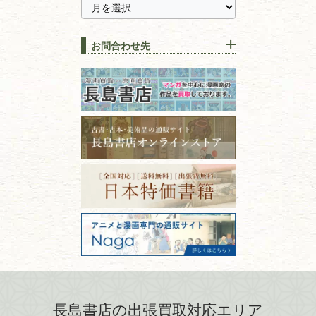
に古本を売るメリットとは？
静岡県
茨城県
全集・
叢書・
大学出版本
古本を高く売る方法！買取で
栃木県
群馬県
上手な売り方のコツを解説
趣味・
教養
お問合わせ先
山梨県
新潟県
古本の保管方法と劣化する原
長野県
愛知県
因！適切な管理で長持ちさせ
書道
るコツ
石川県
福井県
古本は汚れていると買取でき
拓本・法帖・
碑帖
ない？適切な保管方法とクリ
古本買取専門店 長島書店
福島県
富山県
ーニング！
ISBNコードとは？書籍の識別
〒101-0051
篆刻・印譜
青森県
岩手県
番号の意味と役割を解説
東京都千代田区神田神保町2-5-1
宮城県
秋田県
フリーダイヤル：0120-414-548
価値ある古書を売るポイント
書道具
電話：03-3512-8115
と注意点
山形県
岐阜県
FAX：03-3512-8116
美術書・アート本・
古物商許可：東京都公安委員会 第
三重県
滋賀県
デザイン本
301028901712号
古物商名称：有限会社長島書店
京都府
大阪府
カメラ・撮影術
兵庫県
奈良県
版画・リトグラフ・
和歌山県
鳥取県
シルクスクリーン
島根県
岡山県
長島書店の出張買取対応エリア
刀剣・
鎧・
甲冑