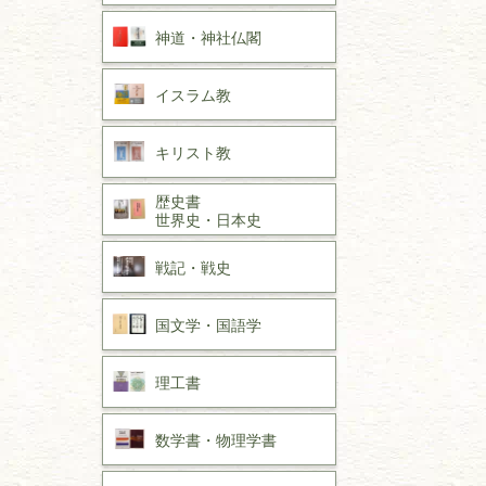
神道・神社仏閣
イスラム教
キリスト教
歴史書
世界史・
日本史
戦記・戦史
国文学・
国語学
理工書
数学書・
物理学書