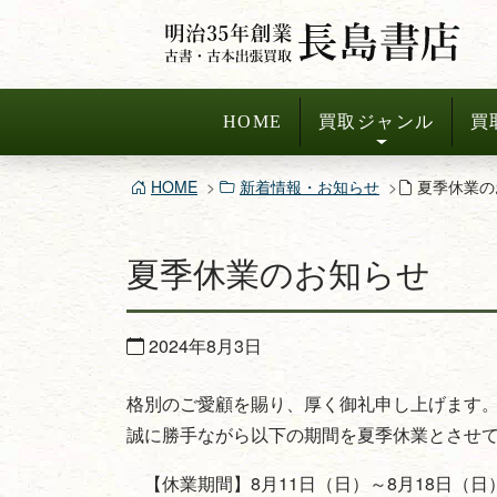
コ
ン
テ
ン
HOME
買取ジャンル
買
ツ
へ
HOME
新着情報・お知らせ
夏季休業の
ス
キ
夏季休業のお知らせ
ッ
プ
2024年8月3日
格別のご愛顧を賜り、厚く御礼申し上げます
誠に勝手ながら以下の期間を夏季休業とさせ
【休業期間】8月11日（日）～8月18日（日