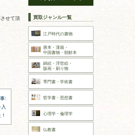
買取ジャンル一覧
応させて頂
江戸時代の
書物
唐本・漢籍・
中国書物・朝鮮本
錦絵・浮世絵・
版画・刷り物
専門書・
学術書
哲学書・思想書
事:
を入
心理学・倫理学
た！
仏教書