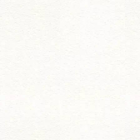
ゲ
ー
シ
ョ
ン