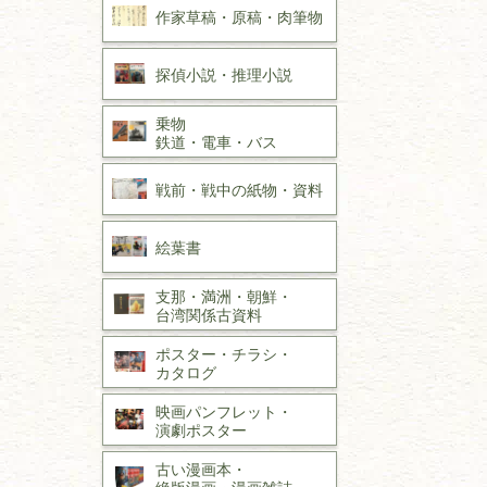
作家草稿・原稿・
肉筆物
探偵小説・
推理小説
乗物
鉄道・
電車・
バス
戦前・戦中の
紙物・資料
絵葉書
支那・満洲・朝鮮・
台湾関係古資料
ポスター・チラシ・
カタログ
映画パンフレット・
演劇ポスター
古い漫画本・
絶版漫画・漫画雑誌