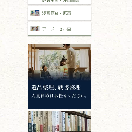
漫画原稿・
原画
アニメ・
セル画