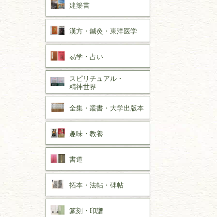
建築書
漢方・
鍼灸・
東洋医学
易学・
占い
スピリチュアル・
精神世界
全集・
叢書・
大学出版本
趣味・
教養
書道
拓本・法帖・
碑帖
篆刻・印譜