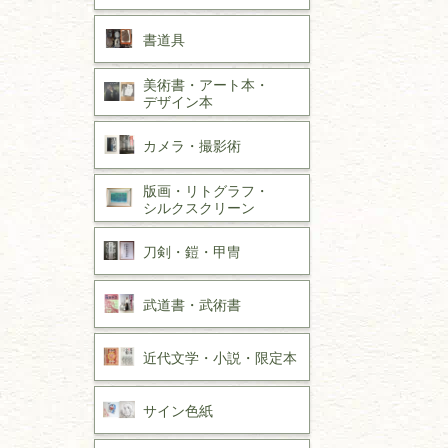
書道具
美術書・アート本・
デザイン本
カメラ・撮影術
版画・リトグラフ・
シルクスクリーン
刀剣・
鎧・
甲冑
武道書・
武術書
近代文学・
小説・限定本
サイン色紙