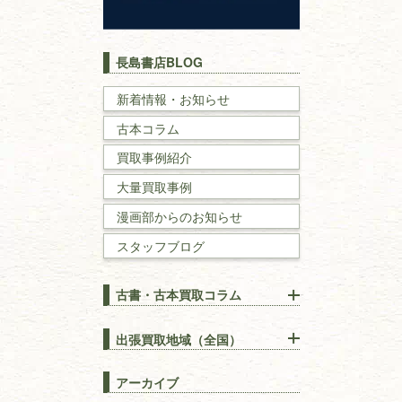
キリスト教
歴史書
世界史・
日本史
長島書店BLOG
戦記・戦史
新着情報・お知らせ
古本コラム
国文学・
国語学
買取事例紹介
理工書
大量買取事例
数学書・
物理学書
漫画部からのお知らせ
スタッフブログ
建築書
古書・古本買取コラム
漢方・
鍼灸・
東洋医学
【出張買取】古本の大量買取
りOK！効率的に売る方法
出張買取地域（全国）
易学・
占い
宅配買取は古本を送るだけ！
東京都
埼玉県
長島書店の便利な買取サービ
スピリチュアル・
精神世界
アーカイブ
ス
千葉県
神奈川県