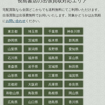
長島書店の出張買取対応エリア
広島県
山口県
宅配買取なら全国どこからでも送料無料にてご利用いただけます。
武道書・
武術書
徳島県
香川県
出張買取は出張費無料でお伺いいたします。対象かどうかはお気軽
愛媛県
高知県
に
お問い合わせ
ください。
近代文学・
小説・限定本
東京都
埼玉県
千葉県
神奈川県
サイン色紙
静岡県
茨城県
栃木県
群馬県
作家草稿・原稿・
肉筆物
山梨県
新潟県
長野県
愛知県
探偵小説・
推理小説
石川県
福井県
福島県
富山県
乗物
青森県
岩手県
宮城県
秋田県
鉄道・
電車・
バス
山形県
岐阜県
三重県
滋賀県
戦前・戦中の
紙物・資料
京都府
大阪府
兵庫県
奈良県
絵葉書
和歌山県
鳥取県
島根県
岡山県
支那・満洲・朝鮮・
台湾関係古資料
広島県
山口県
徳島県
香川県