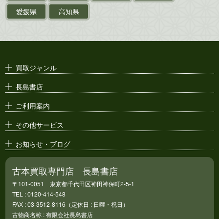
ポスター・チラシ・
カタログ
愛媛県
高知県
映画パンフレット・
演劇ポスター
古い漫画本・
絶版漫画・漫画雑誌
買取ジャンル
漫画原稿・
原画
長島書店
アニメ・
セル画
ご利用案内
その他サービス
お知らせ・ブログ
古本買取専門店 長島書店
〒101-0051 東京都千代田区神田神保町2-5-1
TEL : 0120-414-548
FAX : 03-3512-8116（定休日 : 日曜・祝日）
古物商名称 : 有限会社長島書店