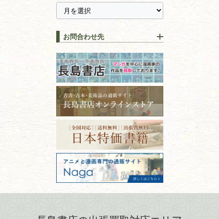
【持ち込み買取】店頭で簡単
に古本を売るメリットとは？
静岡県
茨城県
全集・
叢書・
大学出版本
古本を高く売る方法！買取で
栃木県
群馬県
上手な売り方のコツを解説
趣味・
教養
お問合わせ先
山梨県
新潟県
古本の保管方法と劣化する原
長野県
愛知県
因！適切な管理で長持ちさせ
書道
るコツ
石川県
福井県
古本は汚れていると買取でき
拓本・法帖・
碑帖
ない？適切な保管方法とクリ
古本買取専門店 長島書店
福島県
富山県
ーニング！
ISBNコードとは？書籍の識別
〒101-0051
篆刻・印譜
青森県
岩手県
番号の意味と役割を解説
東京都千代田区神田神保町2-5-1
宮城県
秋田県
フリーダイヤル：0120-414-548
価値ある古書を売るポイント
書道具
電話：03-3512-8115
と注意点
山形県
岐阜県
FAX：03-3512-8116
美術書・アート本・
古物商許可：東京都公安委員会 第
三重県
滋賀県
デザイン本
301028901712号
古物商名称：有限会社長島書店
京都府
大阪府
カメラ・撮影術
兵庫県
奈良県
版画・リトグラフ・
和歌山県
鳥取県
シルクスクリーン
島根県
岡山県
刀剣・
鎧・
甲冑