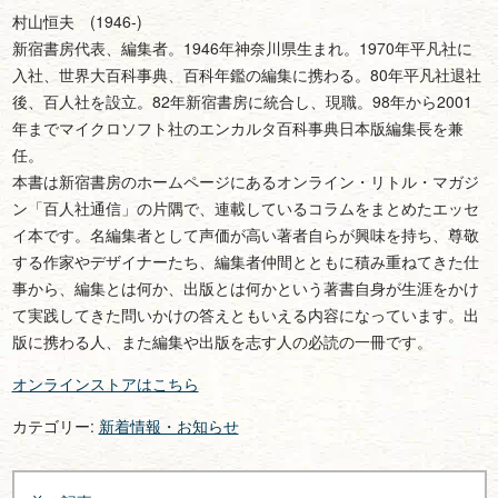
村山恒夫 (1946-)
新宿書房代表、編集者。1946年神奈川県生まれ。1970年平凡社に
入社、世界大百科事典、百科年鑑の編集に携わる。80年平凡社退社
後、百人社を設立。82年新宿書房に統合し、現職。98年から2001
年までマイクロソフト社のエンカルタ百科事典日本版編集長を兼
任。
本書は新宿書房のホームページにあるオンライン・リトル・マガジ
ン「百人社通信」の片隅で、連載しているコラムをまとめたエッセ
イ本です。名編集者として声価が高い著者自らが興味を持ち、尊敬
する作家やデザイナーたち、編集者仲間とともに積み重ねてきた仕
事から、編集とは何か、出版とは何かという著書自身が生涯をかけ
て実践してきた問いかけの答えともいえる内容になっています。出
版に携わる人、また編集や出版を志す人の必読の一冊です。
オンラインストアはこちら
カテゴリー:
新着情報・お知らせ
投