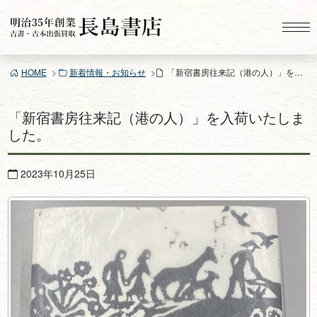
コ
ン
テ
ン
HOME
新着情報・お知らせ
「新宿書房往来記（港の人）」を入荷いたしました。
ツ
へ
ス
「新宿書房往来記（港の人）」を入荷いたしま
キ
した。
ッ
プ
2023年10月25日