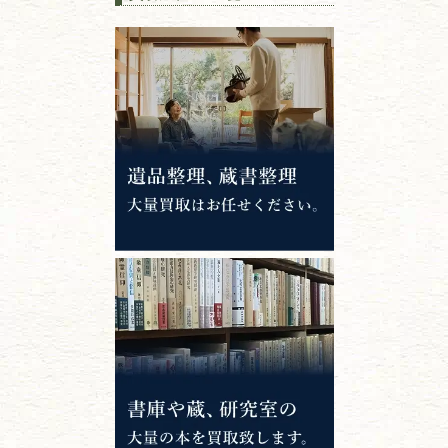
江戸時代の
書物
唐本・漢籍・
中国書物・朝鮮本
錦絵・浮世絵・
版画・刷り物
専門書・
学術書
哲学書・思想書
心理学・倫理学
仏教書
神道・神社仏閣
イスラム教