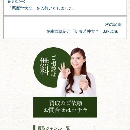
前の記事:
稿
「悪魔学大全」を入荷いたしました。
ナ
ビ
次の記事:
ゲ
在庫書籍紹介「伊藤若冲大全 Jakuchu」
ー
シ
ョ
ン
買取ジャンル一覧