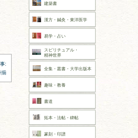
建築書
漢方・
鍼灸・
東洋医学
易学・
占い
スピリチュアル・
精神世界
事:
全集・
叢書・
大学出版本
冊揃
趣味・
教養
書道
拓本・法帖・
碑帖
篆刻・印譜