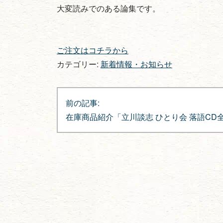
大変読みでのある論集です。
ご注文はコチラから
カテゴリー:
新着情報・お知らせ
投
前の記事:
稿
在庫商品紹介「立川談志 ひとり会 落語CD
ナ
ビ
ゲ
ー
シ