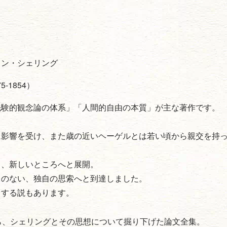
ォン・シェリング
775-1854）
先験的観念論の体系」「人間的自由の本質」が主な著作です。
に影響を受け、また歳の近いヘーゲルとは若い頃から親交を持
し、新しいところへと展開。
とのない、独自の思索へと到達しました。
とする説もあります。
ら、シェリングとその思想について掘り下げた論文全集。