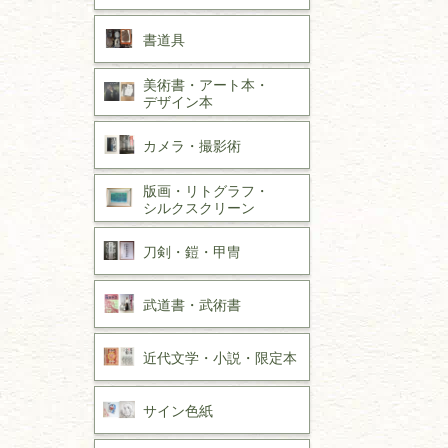
書道具
美術書・アート本・
デザイン本
カメラ・撮影術
版画・リトグラフ・
シルクスクリーン
刀剣・
鎧・
甲冑
武道書・
武術書
近代文学・
小説・限定本
サイン色紙