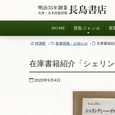
コ
ン
テ
ン
HOME
買取ジャンル
買
ツ
へ
HOME
新着情報・お知らせ
在庫書籍紹
ス
キ
在庫書籍紹介「シェリン
ッ
プ
2023年9月4日