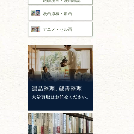
漫画原稿・
原画
アニメ・
セル画