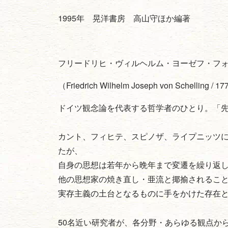
1995年 晃洋書房 高山守ほか編著
フリードリヒ・ヴィルヘルム・ヨーゼフ・フ
（Friedrich Wilhelm Joseph von Schelling / 1
ドイツ観念論を代表する哲学者のひとり。「
カント、フィヒテ、スピノザ、ライプニッツ
たが、
自身の思想は若年から晩年まで変遷を繰り返
他の思想家の焼き直し・亜流と揶揄されるこ
実存主義の土台となるものに手をかけた存在
50名近い研究者が、各分野・あらゆる観点か