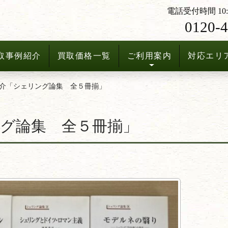
電話受付時間 10:3
0120-4
取事例紹介
買取価格一覧
ご利用案内
対応エリ
介「シェリング論集 全５冊揃」
グ論集 全５冊揃」