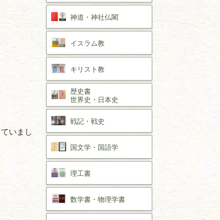
神道・神社仏閣
イスラム教
キリスト教
歴史書
世界史・
日本史
戦記・戦史
っていまし
国文学・
国語学
理工書
数学書・
物理学書