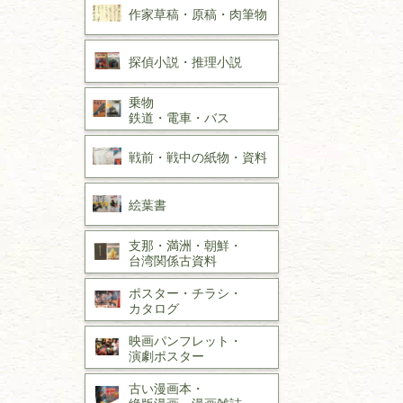
作家草稿・原稿・
肉筆物
探偵小説・
推理小説
乗物
鉄道・
電車・
バス
戦前・戦中の
紙物・資料
絵葉書
支那・満洲・朝鮮・
台湾関係古資料
ポスター・チラシ・
カタログ
映画パンフレット・
演劇ポスター
古い漫画本・
絶版漫画・漫画雑誌