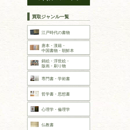
買取ジャンル一覧
江戸時代の
書物
唐本・漢籍・
中国書物・朝鮮本
錦絵・浮世絵・
版画・刷り物
専門書・
学術書
哲学書・思想書
心理学・倫理学
仏教書