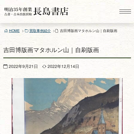
コ
ン
テ
ン
HOME
買取事例紹介
吉田博版画マタホルン山｜自刷版画
ツ
へ
ス
吉田博版画マタホルン山｜自刷版画
キ
ッ
2022年9月21日
2022年12月14日
プ