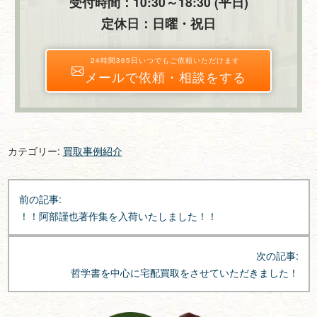
受付時間：10:30～18:30 (平日)
定休日：日曜・祝日
24時間365日いつでもご依頼いただけます
メールで依頼・相談をする
カテゴリー:
買取事例紹介
投
前の記事:
稿
！！阿部謹也著作集を入荷いたしました！！
ナ
ビ
次の記事:
ゲ
哲学書を中心に宅配買取をさせていただきました！
ー
シ