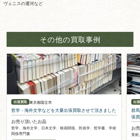
ヴェニスの運河など
その他の買取事例
東京都
国立市
出張買取
出
哲学・海外文学などを大量出張買取させて頂きました
群馬
張買
お売り頂いたお品
お売
哲学、海外文学、日本文学、映画関係、民俗学、哲学書、学術
関係専門書
美術