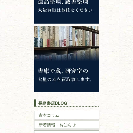
哲学書・思想書
心理学・倫理学
仏教書
神道・神社仏閣
イスラム教
キリスト教
歴史書
世界史・
日本史
長島書店BLOG
戦記・戦史
古本コラム
新着情報・お知らせ
国文学・
国語学