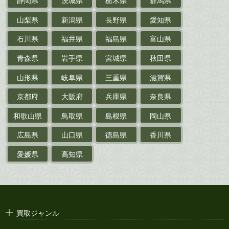
静岡県
茨城県
栃木県
群馬県
作家草稿・原稿・
肉筆物
山梨県
新潟県
長野県
愛知県
探偵小説・
推理小説
石川県
福井県
福島県
富山県
乗物
青森県
岩手県
宮城県
秋田県
鉄道・
電車・
バス
山形県
岐阜県
三重県
滋賀県
戦前・戦中の
紙物・資料
京都府
大阪府
兵庫県
奈良県
絵葉書
和歌山県
鳥取県
島根県
岡山県
支那・満洲・朝鮮・
台湾関係古資料
広島県
山口県
徳島県
香川県
ポスター・チラシ・
カタログ
愛媛県
高知県
映画パンフレット・
演劇ポスター
古い漫画本・
絶版漫画・漫画雑誌
買取ジャンル
漫画原稿・
原画