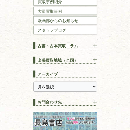
買取事例紹介
理工書
大量買取事例
数学書・
物理学書
漫画部からのお知らせ
スタッフブログ
建築書
古書・古本買取コラム
漢方・
鍼灸・
東洋医学
【出張買取】古本の大量買取
りOK！効率的に売る方法
出張買取地域（全国）
易学・
占い
宅配買取は古本を送るだけ！
東京都
埼玉県
長島書店の便利な買取サービ
スピリチュアル・
精神世界
アーカイブ
ス
千葉県
神奈川県
【持ち込み買取】店頭で簡単
に古本を売るメリットとは？
静岡県
茨城県
全集・
叢書・
大学出版本
古本を高く売る方法！買取で
栃木県
群馬県
上手な売り方のコツを解説
趣味・
教養
お問合わせ先
山梨県
新潟県
古本の保管方法と劣化する原
長野県
愛知県
因！適切な管理で長持ちさせ
書道
るコツ
石川県
福井県
古本は汚れていると買取でき
拓本・法帖・
碑帖
ない？適切な保管方法とクリ
古本買取専門店 長島書店