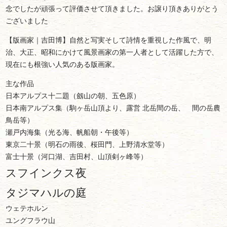
念でしたが頑張って評価させて頂きました。お譲り頂きありがとう
ございました
【版画家｜吉田博】自然と写実そして詩情を重視した作風で、明
治、大正、昭和にかけて風景画家の第一人者として活躍した方で、
現在にも根強い人気のある版画家。
主な作品
日本アルプス十二題（劔山の朝、五色原）
日本南アルプス集（駒ヶ岳山頂より、露営 北岳間の岳、 間の岳農
鳥岳等）
瀬戸内海集（光る海、帆船朝・午後等）
東京二十景（明石の雨後、桜田門、上野清水堂等）
富士十景（河口湖、吉田村、山頂剣ヶ峰等）
スフインクス夜
タジマハルの庭
ウェテホルン
ユングフラウ山