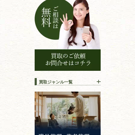
ョ
ン
買取ジャンル一覧
江戸時代の
書物
唐本・漢籍・
中国書物・朝鮮本
錦絵・浮世絵・
版画・刷り物
専門書・
学術書