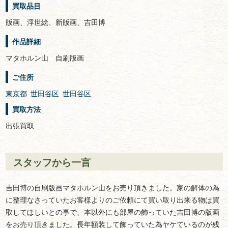
買取品目
版画、浮世絵、新版画、吉田博
作品詳細
マタホルン山 自刷版画
ご住所
東京都
世田谷区
世田谷区
買取方法
出張買取
スタッフから一言
吉田博の自刷版画マタホルン山をお売り頂きました。家の解体の為
に整理なさっていたお客様よりのご依頼にて買い取り出来る物は買
取してほしいとの事で、本以外にも部屋の飾っていた吉田博の版画
をお売り頂きました。長年額装して飾っていた為ヤケているのが残