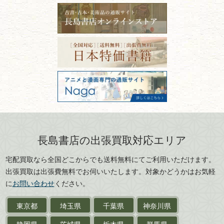
福島県
富山県
ーニング！
ISBNコードとは？書籍の識別
〒101-0051
篆刻・印譜
青森県
岩手県
番号の意味と役割を解説
東京都千代田区神田神保町2-5-1
宮城県
秋田県
フリーダイヤル：0120-414-548
価値ある古書を売るポイント
書道具
電話：03-3512-8115
と注意点
山形県
岐阜県
FAX：03-3512-8116
美術書・アート本・
古物商許可：東京都公安委員会 第
三重県
滋賀県
デザイン本
301028901712号
古物商名称：有限会社長島書店
京都府
大阪府
カメラ・撮影術
兵庫県
奈良県
版画・リトグラフ・
和歌山県
鳥取県
シルクスクリーン
島根県
岡山県
長島書店の出張買取対応エリア
刀剣・
鎧・
甲冑
広島県
山口県
宅配買取なら全国どこからでも送料無料にてご利用いただけます。
武道書・
武術書
徳島県
香川県
出張買取は出張費無料でお伺いいたします。対象かどうかはお気軽
愛媛県
高知県
に
お問い合わせ
ください。
近代文学・
小説・限定本
東京都
埼玉県
千葉県
神奈川県
サイン色紙