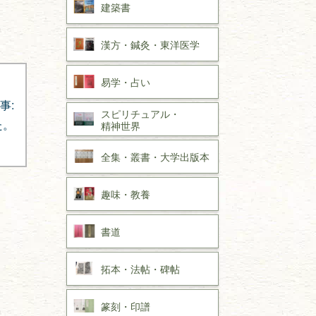
建築書
漢方・
鍼灸・
東洋医学
易学・
占い
事:
スピリチュアル・
た。
精神世界
全集・
叢書・
大学出版本
趣味・
教養
書道
拓本・法帖・
碑帖
篆刻・印譜