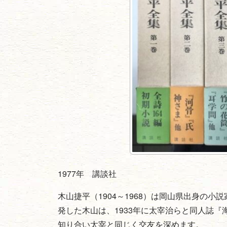
1977年 講談社
木山捷平（1904～1968）は岡山県出身の
発した木山は、1933年に太宰治らと同人誌
知り合い太宰と同じく交友を深めます。