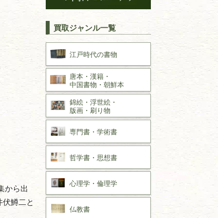
買取ジャンル一覧
江戸時代の
書物
唐本・漢籍・
中国書物・朝鮮本
錦絵・浮世絵・
版画・刷り物
専門書・
学術書
哲学書・思想書
心理学・倫理学
集から出
井伏鱒二と
仏教書