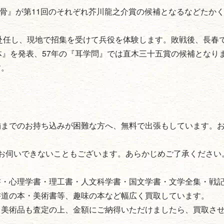
河骨』が第11回のそれぞれ芥川龍之介賞の候補となるなどたか
て赴任し、現地で招集を受けて兵役を体験します。敗戦後、長春
体』を発表、57年の『耳学問』では直木三十五賞の候補となり
す。
舗までのお持ち込みが困難な方へ、無料で出張もしています。
お伺いできないこともございます。あらかじめご了承ください
書・心理学書・理工書・人文科学書・国文学書・文学全集・戦
書道の本・美術書等、趣味の本など幅広く買取しています。
・美術品も査定の上、金額にご納得いただけましたら、買取さ