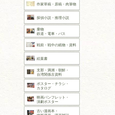
作家草稿・原稿・
肉筆物
探偵小説・
推理小説
乗物
鉄道・
電車・
バス
戦前・戦中の
紙物・資料
絵葉書
支那・満洲・朝鮮・
台湾関係古資料
ポスター・チラシ・
カタログ
映画パンフレット・
演劇ポスター
古い漫画本・
絶版漫画・漫画雑誌