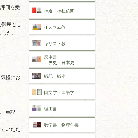
く評価を受
神道・神社仏閣
で難民とし
イスラム教
ました。
キリスト教
歴史書
世界史・
日本史
戦記・戦史
お気軽にお
国文学・
国語学
。
理工書
記・軍記・
数学書・
物理学書
せていただ