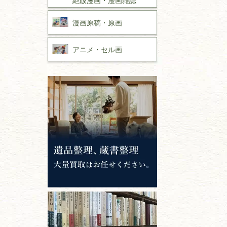
漫画原稿・
原画
アニメ・
セル画