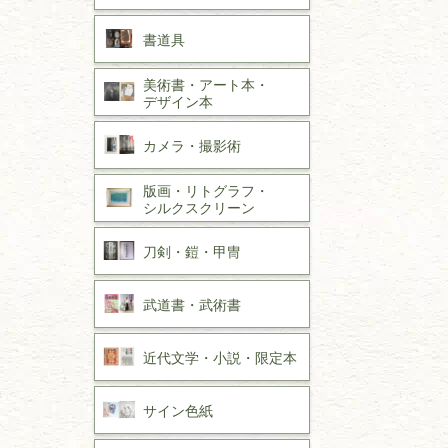
書道具
美術書・アート本・
デザイン本
カメラ・撮影術
版画・リトグラフ・
シルクスクリーン
刀剣・
鎧・
甲冑
武道書・
武術書
近代文学・
小説・限定本
サイン色紙