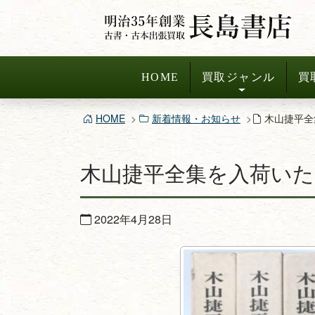
コ
ン
テ
ン
HOME
買取ジャンル
買
ツ
へ
HOME
新着情報・お知らせ
木山捷平全
ス
キ
木山捷平全集を入荷い
ッ
プ
2022年4月28日