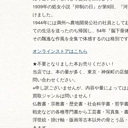
1939年の処女小説『抑制の日』が第9回、『
けました。
1944年には満州へ農地開発公社の社員とし
ての生活を送ったのち帰国し、54年『脳下垂
その飄逸な作風を全集で体感するのは格別で
オンラインストアはこちら
★不要となりました本お売りください！
当店では、本の量が多く、東京・神保町の店
問い合わせください。
※申し訳ございませんが、内容や量によっては
買取ジャンルは問いません！
仏教書・宗教書・歴史書・社会科学書・哲学
戦史などの各種専門書から工芸書・写真集・
浮世絵・掛け軸・版画等古本以外の骨とう品
きます。