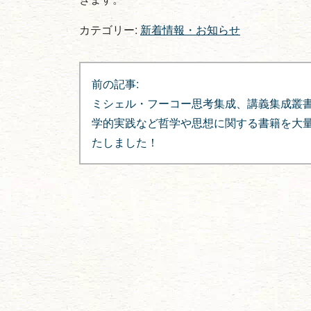
カテゴリー:
新着情報・お知らせ
投
前の記事:
稿
ミシェル・フーコー思考集成、講義集成叢
ナ
学的実践など哲学や思想に関する書籍を大
たしました！
ビ
ゲ
ー
シ
ョ
ン