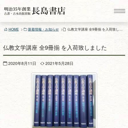
コ
ン
テ
ン
HOME
新着情報・お知らせ
仏教文学講座 全9冊揃 を入荷致しました
ツ
へ
ス
仏教文学講座 全9冊揃 を入荷致しました
キ
ッ
2020年8月11日
2021年5月28日
プ