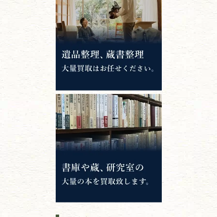
唐本・漢籍・
中国書物・朝鮮本
錦絵・浮世絵・
版画・刷り物
専門書・
学術書
哲学書・思想書
心理学・倫理学
仏教書
神道・神社仏閣
イスラム教
キリスト教
歴史書
世界史・
日本史