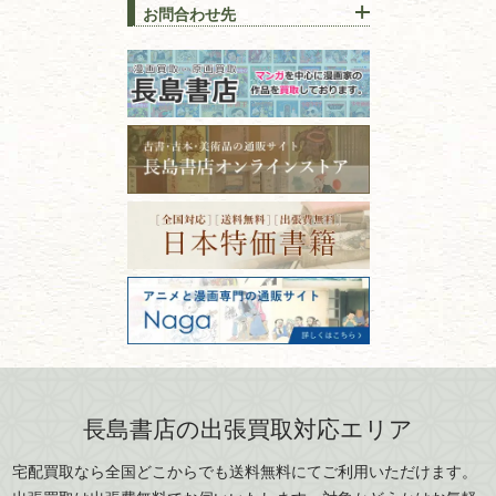
上手な売り方のコツを解説
趣味・
教養
お問合わせ先
山梨県
新潟県
古本の保管方法と劣化する原
長野県
愛知県
因！適切な管理で長持ちさせ
書道
るコツ
石川県
福井県
古本は汚れていると買取でき
拓本・法帖・
碑帖
ない？適切な保管方法とクリ
古本買取専門店 長島書店
福島県
富山県
ーニング！
ISBNコードとは？書籍の識別
〒101-0051
篆刻・印譜
青森県
岩手県
番号の意味と役割を解説
東京都千代田区神田神保町2-5-1
宮城県
秋田県
フリーダイヤル：0120-414-548
価値ある古書を売るポイント
書道具
電話：03-3512-8115
と注意点
山形県
岐阜県
FAX：03-3512-8116
美術書・アート本・
古物商許可：東京都公安委員会 第
三重県
滋賀県
デザイン本
301028901712号
古物商名称：有限会社長島書店
京都府
大阪府
カメラ・撮影術
兵庫県
奈良県
版画・リトグラフ・
和歌山県
鳥取県
シルクスクリーン
島根県
岡山県
長島書店の出張買取対応エリア
刀剣・
鎧・
甲冑
広島県
山口県
宅配買取なら全国どこからでも送料無料にてご利用いただけます。
武道書・
武術書
徳島県
香川県