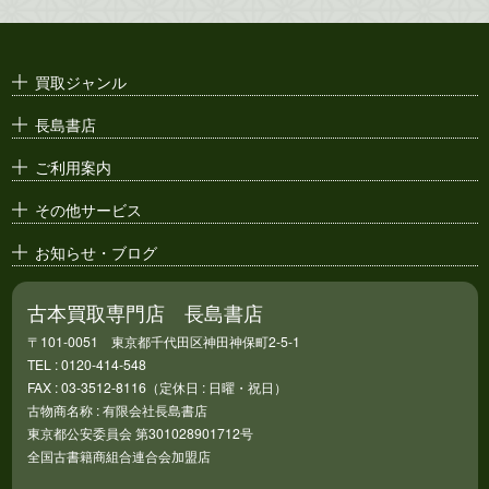
演劇ポスター
古い漫画本・
絶版漫画・漫画雑誌
買取ジャンル
漫画原稿・
原画
長島書店
アニメ・
セル画
ご利用案内
その他サービス
お知らせ・ブログ
古本買取専門店 長島書店
〒101-0051 東京都千代田区神田神保町2-5-1
TEL : 0120-414-548
FAX : 03-3512-8116（定休日 : 日曜・祝日）
古物商名称 : 有限会社長島書店
東京都公安委員会 第301028901712号
全国古書籍商組合連合会加盟店