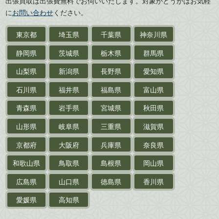
出張買取は出張費無料でお伺いいたします。対象かどうかはお気軽
愛媛県
高知県
に
お問い合わせ
ください。
近代文学・
小説・限定本
東京都
埼玉県
千葉県
神奈川県
サイン色紙
静岡県
茨城県
栃木県
群馬県
作家草稿・原稿・
肉筆物
山梨県
新潟県
長野県
愛知県
探偵小説・
推理小説
石川県
福井県
福島県
富山県
乗物
青森県
岩手県
宮城県
秋田県
鉄道・
電車・
バス
山形県
岐阜県
三重県
滋賀県
戦前・戦中の
紙物・資料
京都府
大阪府
兵庫県
奈良県
絵葉書
和歌山県
鳥取県
島根県
岡山県
支那・満洲・朝鮮・
台湾関係古資料
広島県
山口県
徳島県
香川県
ポスター・チラシ・
カタログ
愛媛県
高知県
映画パンフレット・