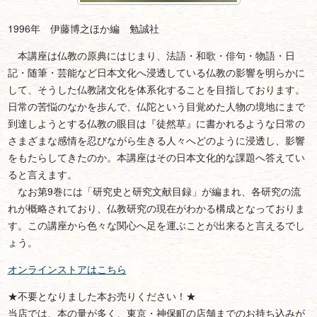
1996年 伊藤博之ほか編 勉誠社
本講座は仏教の原典にはじまり、法語・和歌・俳句・物語・日
記・随筆・芸能など日本文化へ浸透している仏教の影響を明らかに
して、そうした仏教諸文化を体系化することを目指しております。
日常の苦悩のなかを歩んで、仏陀という目覚めた人物の境地にまで
到達しようとする仏教の眼目は『徒然草』に書かれるような日常の
さまざまな感情を忍びながら生きる人々へどのように浸透し、影響
をもたらしてきたのか。本講座はその日本文化的な課題へ答えてい
ると言えます。
なお第9巻には「研究史と研究文献目録」が編まれ、各研究の流
れが概略されており、仏教研究の現在がわかる構成となっておりま
す。この講座から色々な関心へ足を運ぶことが出来ると言えるでし
ょう。
オンラインストアはこちら
★不要となりました本お売りください！★
当店では、本の量が多く、東京・神保町の店舗までのお持ち込みが