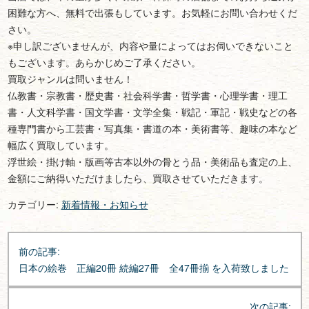
困難な方へ、無料で出張もしています。お気軽にお問い合わせくだ
さい。
※申し訳ございませんが、内容や量によってはお伺いできないこと
もございます。あらかじめご了承ください。
買取ジャンルは問いません！
仏教書・宗教書・歴史書・社会科学書・哲学書・心理学書・理工
書・人文科学書・国文学書・文学全集・戦記・軍記・戦史などの各
種専門書から工芸書・写真集・書道の本・美術書等、趣味の本など
幅広く買取しています。
浮世絵・掛け軸・版画等古本以外の骨とう品・美術品も査定の上、
金額にご納得いただけましたら、買取させていただきます。
カテゴリー:
新着情報・お知らせ
投
前の記事:
稿
日本の絵巻 正編20冊 続編27冊 全47冊揃 を入荷致しました
ナ
ビ
次の記事: