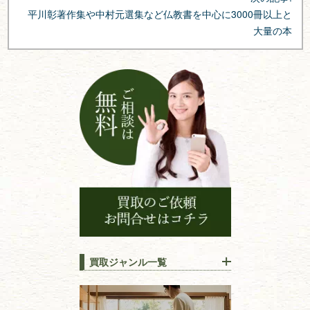
ゲ
平川彰著作集や中村元選集など仏教書を中心に3000冊以上と
ー
大量の本
シ
ョ
ン
買取ジャンル一覧
江戸時代の
書物