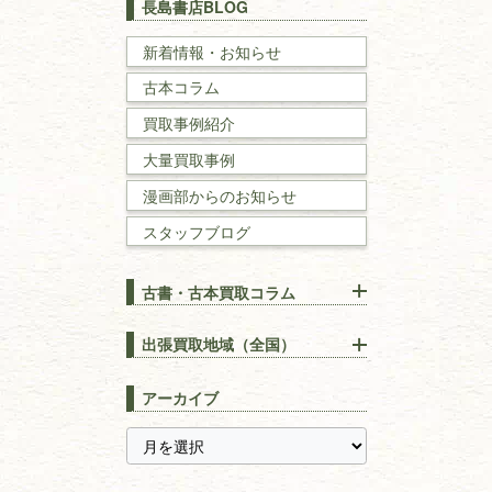
長島書店BLOG
戦記・戦史
新着情報・お知らせ
古本コラム
国文学・
国語学
買取事例紹介
理工書
大量買取事例
数学書・
物理学書
漫画部からのお知らせ
スタッフブログ
建築書
古書・古本買取コラム
漢方・
鍼灸・
東洋医学
【出張買取】古本の大量買取
りOK！効率的に売る方法
出張買取地域（全国）
易学・
占い
宅配買取は古本を送るだけ！
東京都
埼玉県
長島書店の便利な買取サービ
スピリチュアル・
精神世界
アーカイブ
ス
千葉県
神奈川県
【持ち込み買取】店頭で簡単
に古本を売るメリットとは？
静岡県
茨城県
全集・
叢書・
大学出版本
古本を高く売る方法！買取で
栃木県
群馬県