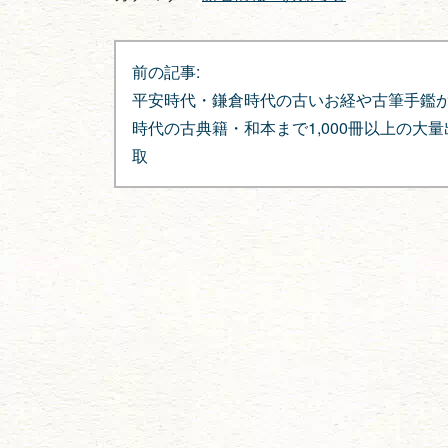
投
前の記事:
稿
平安時代・鎌倉時代の古いお経や古筆手鑑
ナ
時代の古典籍・和本まで1,000冊以上の大
取
ビ
ゲ
ー
シ
ョ
ン