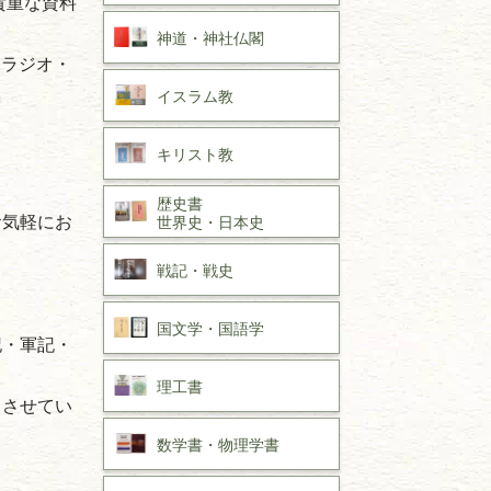
貴重な資料
神道・神社仏閣
・ラジオ・
イスラム教
キリスト教
歴史書
お気軽にお
世界史・
日本史
戦記・戦史
。
国文学・
国語学
記・軍記・
。
理工書
りさせてい
数学書・
物理学書