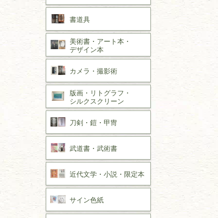
書道具
美術書・アート本・
デザイン本
カメラ・撮影術
版画・リトグラフ・
シルクスクリーン
刀剣・
鎧・
甲冑
武道書・
武術書
近代文学・
小説・限定本
サイン色紙