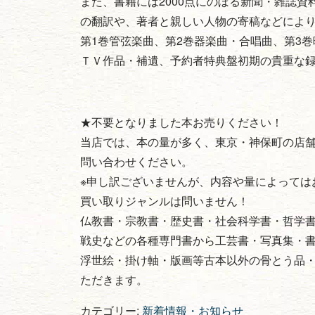
また、書籍には2000点にのぼる新聞・雑誌
の翻訳や、著者と親しい人物の寄稿などによ
第1巻管弦楽曲、第2巻器楽曲・合唱曲、第3巻
ＴＶ作品・補遺、予約者特典盤初期の貴重な録
★不要となりました本お売りください！
当店では、本の量が多く、東京・神保町の店
問い合わせください。
※申し訳ございませんが、内容や量によっては
買い取りジャンルは問いません！
仏教書・宗教書・歴史書・社会科学書・哲学
戦史などの各種専門書から工芸書・写真集・
浮世絵・掛け軸・版画等古本以外の骨とう品
ただきます。
カテゴリー:
新着情報・お知らせ