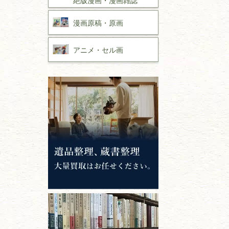
漫画原稿・
原画
アニメ・
セル画