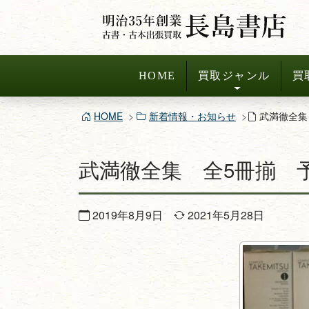
コ
ン
テ
ン
HOME
買取ジャンル
買
ツ
へ
HOME
新着情報・お知らせ
武満徹全集
ス
キ
武満徹全集 全5冊揃 
ッ
プ
2019年8月9日
2021年5月28日