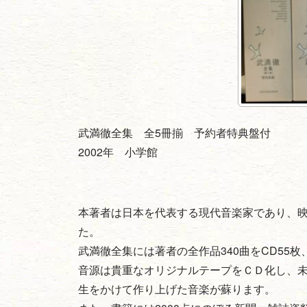
武満徹全集 全5冊揃 予約者特典盤付
2002年 小学館
本著者は日本を代表する現代音楽家であり、
た。
武満徹全集には著者の全作品340曲をCD55
音源は貴重なオリジナルテープをＣＤ化し、
生をかけて作り上げた音楽が蘇ります。