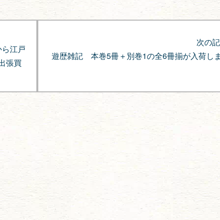
次の記
から江戸
遊歴雑記 本巻5冊＋別巻1の全6冊揃が入荷し
量出張買