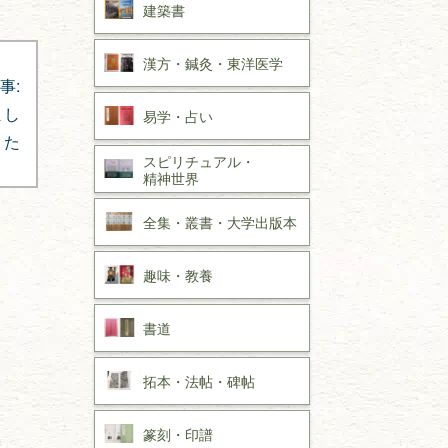
建築書
漢方・
鍼灸・
東洋医学
事:
まし
易学・
占い
た
スピリチュアル・
精神世界
全集・
叢書・
大学出版本
趣味・
教養
書道
拓本・法帖・
碑帖
篆刻・印譜