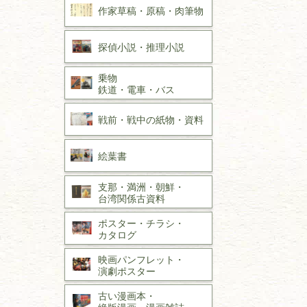
作家草稿・原稿・
肉筆物
探偵小説・
推理小説
乗物
鉄道・
電車・
バス
戦前・戦中の
紙物・資料
絵葉書
支那・満洲・朝鮮・
台湾関係古資料
ポスター・チラシ・
カタログ
映画パンフレット・
演劇ポスター
古い漫画本・
絶版漫画・漫画雑誌