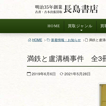
コ
ン
テ
ン
HOME
買取ジャンル
買
ツ
へ
HOME
新着情報・お知らせ
満鉄と盧溝
ス
キ
満鉄と盧溝橋事件 全3
ッ
プ
2019年6月6日
2021年5月28日