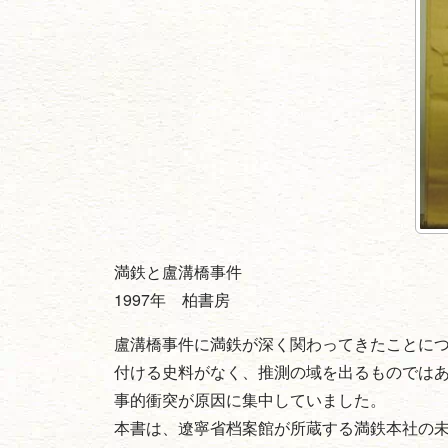
満鉄と盧溝橋事件
1997年 柏書房
盧溝橋事件に満鉄が深く関わってきたことに
付ける史料がなく、推測の域を出るものでは
事的衝突が原因に集中していました。
本書は、遼寧省档案館が所蔵する満鉄本社の未