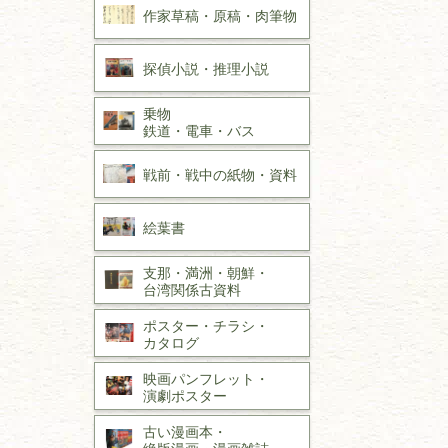
作家草稿・原稿・
肉筆物
探偵小説・
推理小説
乗物
鉄道・
電車・
バス
戦前・戦中の
紙物・資料
絵葉書
支那・満洲・朝鮮・
台湾関係古資料
ポスター・チラシ・
カタログ
映画パンフレット・
演劇ポスター
古い漫画本・
絶版漫画・漫画雑誌