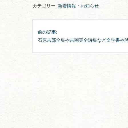
カテゴリー:
新着情報・お知らせ
投
稿
前の記事:
石原吉郎全集や吉岡実全詩集など文学書や
ナ
ビ
ゲ
ー
シ
ョ
ン