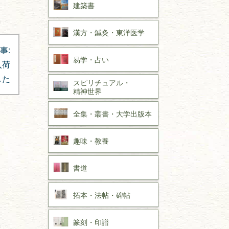
建築書
漢方・
鍼灸・
東洋医学
事:
易学・
占い
入荷
した
スピリチュアル・
精神世界
全集・
叢書・
大学出版本
趣味・
教養
書道
拓本・法帖・
碑帖
篆刻・印譜