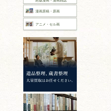
漫画原稿・
原画
アニメ・
セル画