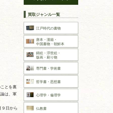
買取ジャンル一覧
江戸時代の
書物
唐本・漢籍・
中国書物・朝鮮本
錦絵・浮世絵・
版画・刷り物
専門書・
学術書
哲学書・思想書
のことを裏
議論は、軍
心理学・倫理学
月９日から
仏教書