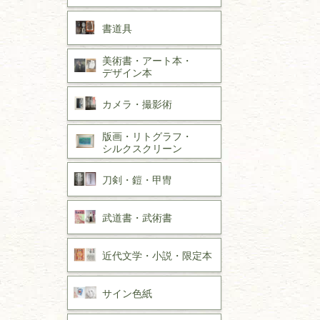
書道具
美術書・アート本・
デザイン本
カメラ・撮影術
版画・リトグラフ・
シルクスクリーン
刀剣・
鎧・
甲冑
武道書・
武術書
近代文学・
小説・限定本
サイン色紙