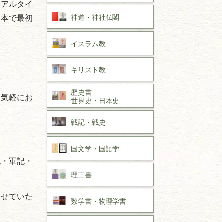
リアルタイ
神道・神社仏閣
日本で最初
イスラム教
キリスト教
歴史書
お気軽にお
世界史・
日本史
戦記・戦史
。
国文学・
国語学
記・軍記・
理工書
させていた
数学書・
物理学書