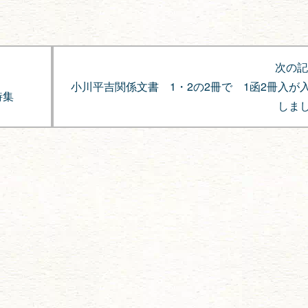
次の記
小川平吉関係文書 1・2の2冊で 1函2冊入が
詩集
しま