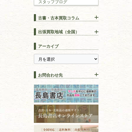
スタッフブログ
建築書
古書・古本買取コラム
漢方・
鍼灸・
東洋医学
【出張買取】古本の大量買取
りOK！効率的に売る方法
出張買取地域（全国）
易学・
占い
宅配買取は古本を送るだけ！
東京都
埼玉県
長島書店の便利な買取サービ
スピリチュアル・
精神世界
アーカイブ
ス
千葉県
神奈川県
【持ち込み買取】店頭で簡単
に古本を売るメリットとは？
静岡県
茨城県
全集・
叢書・
大学出版本
古本を高く売る方法！買取で
栃木県
群馬県
上手な売り方のコツを解説
趣味・
教養
お問合わせ先
山梨県
新潟県
古本の保管方法と劣化する原
長野県
愛知県
因！適切な管理で長持ちさせ
書道
るコツ
石川県
福井県
古本は汚れていると買取でき
拓本・法帖・
碑帖
ない？適切な保管方法とクリ
古本買取専門店 長島書店
福島県
富山県
ーニング！
ISBNコードとは？書籍の識別
〒101-0051
篆刻・印譜
青森県
岩手県
番号の意味と役割を解説
東京都千代田区神田神保町2-5-1
宮城県
秋田県
フリーダイヤル：0120-414-548
価値ある古書を売るポイント
書道具
電話：03-3512-8115
と注意点