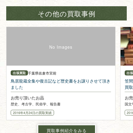
その他の買取事例
千葉県
佐倉市宮前
出張買取
出
鳥居龍蔵全集や復古記など歴史書をお譲りさせて頂き
笠間
ました
買取
お売り頂いたお品
お売
歴史、考古学、民俗学、報告書
国文
2016年4月24日
の買取実績
20
買取事例紹介をみる