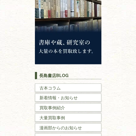
仏教書
神道・神社仏閣
イスラム教
キリスト教
歴史書
世界史・
日本史
長島書店BLOG
戦記・戦史
古本コラム
新着情報・お知らせ
国文学・
国語学
買取事例紹介
理工書
大量買取事例
数学書・
物理学書
漫画部からのお知らせ