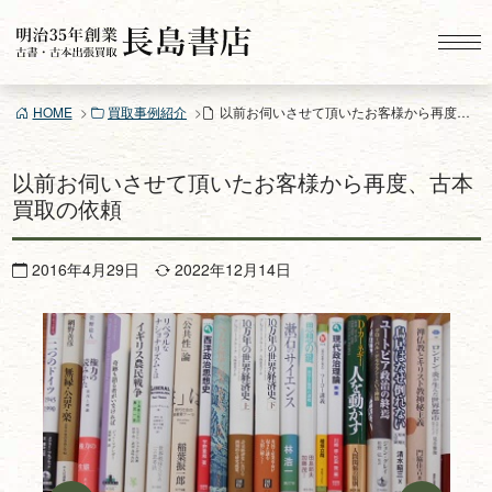
コ
ン
テ
ン
HOME
買取事例紹介
以前お伺いさせて頂いたお客様から再度、古本買取の依頼
ツ
へ
ス
以前お伺いさせて頂いたお客様から再度、古本
キ
買取の依頼
ッ
プ
2016年4月29日
2022年12月14日