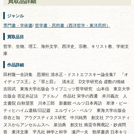
買取品詳細
ジャンル
専門書・学術書
/
哲学書・思想書（西洋哲学・東洋思想）
買取品目
哲学、生物、理工、海外文学、西洋史、宗教、キリスト教、学術文
庫
作品詳細
田村隆一全詩集 思潮社 清水正・ドストエフスキー論全集7 『オ
イディプス王』と『罪と罰』 清水正 D文学研究会 虚数の情緒
吉田武 東海大学出版会 ライプニッツ哲学研究 山本信 東京大学
出版会 否定弁証法 アドルノ 作品社 宋学の西遷 井川義次 人
文書院 白秋望景 川本三郎 新書館 ベルツ日本再訪 草津・ビー
ティヒハイム遺稿/日記篇 エルヴィン・ベルツ 東海大学出版会
存在と知 アウグスティヌス研究 中川純男 創文社 アウグスティ
ヌスからアンセルムスへ 泉治典 創文社 南蛮寺興廃記・妙貞問
答 東洋文庫 平凡社 神学と科学 瀬戸一夫 勁草書房 日本キリ