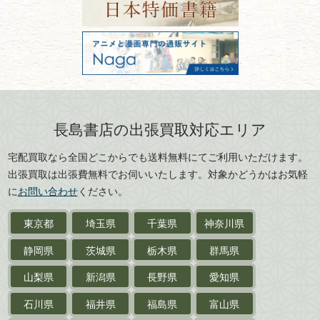
山形県
岐阜県
FAX：03-3512-8116
美術書・アート本・
古物商許可：東京都公安委員会 第
三重県
滋賀県
デザイン本
301028901712号
古物商名称：有限会社長島書店
京都府
大阪府
カメラ・撮影術
兵庫県
奈良県
版画・リトグラフ・
和歌山県
鳥取県
シルクスクリーン
島根県
岡山県
長島書店の出張買取対応エリア
刀剣・
鎧・
甲冑
広島県
山口県
宅配買取なら全国どこからでも送料無料にてご利用いただけます。
武道書・
武術書
徳島県
香川県
出張買取は出張費無料でお伺いいたします。対象かどうかはお気軽
愛媛県
高知県
に
お問い合わせ
ください。
近代文学・
小説・限定本
東京都
埼玉県
千葉県
神奈川県
サイン色紙
静岡県
茨城県
栃木県
群馬県
作家草稿・原稿・
肉筆物
山梨県
新潟県
長野県
愛知県
探偵小説・
推理小説
石川県
福井県
福島県
富山県