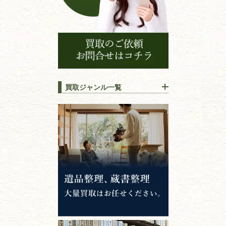
買取ジャンル一覧
江戸時代の
書物
唐本・漢籍・
中国書物・朝鮮本
錦絵・浮世絵・
版画・刷り物
専門書・
学術書
哲学書・思想書
心理学・倫理学