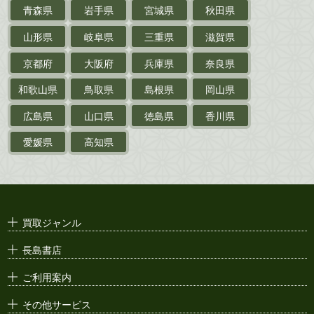
乗物
青森県
岩手県
宮城県
秋田県
鉄道・
電車・
バス
山形県
岐阜県
三重県
滋賀県
戦前・戦中の
紙物・資料
京都府
大阪府
兵庫県
奈良県
絵葉書
和歌山県
鳥取県
島根県
岡山県
支那・満洲・朝鮮・
台湾関係古資料
広島県
山口県
徳島県
香川県
ポスター・チラシ・
カタログ
愛媛県
高知県
映画パンフレット・
演劇ポスター
古い漫画本・
絶版漫画・漫画雑誌
買取ジャンル
漫画原稿・
原画
長島書店
アニメ・
セル画
ご利用案内
その他サービス