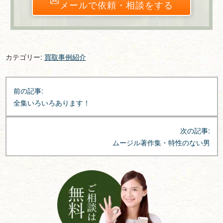
メールで依頼・相談をする
カテゴリー:
買取事例紹介
投
前の記事:
稿
全集いろいろあります！
ナ
ビ
次の記事:
ゲ
ムージル著作集・特性のない男
ー
シ
ョ
ン