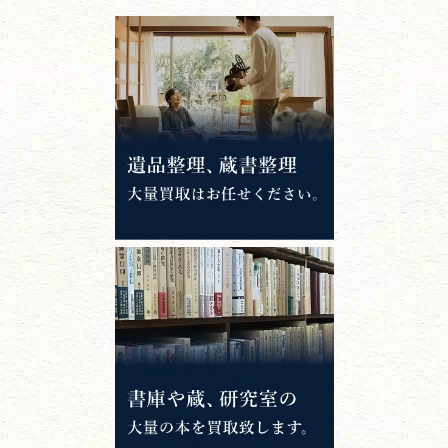
江戸時代の
書物
唐本・漢籍・
中国書物・朝鮮本
錦絵・浮世絵・
版画・刷り物
専門書・
学術書
哲学書・思想書
心理学・倫理学
仏教書
神道・神社仏閣
イスラム教
キリスト教