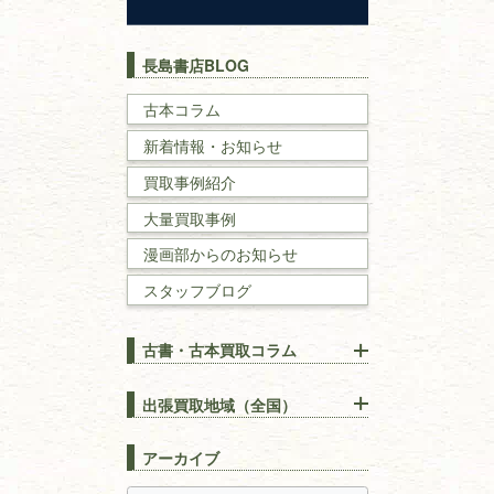
歴史書
世界史・
日本史
長島書店BLOG
戦記・戦史
古本コラム
新着情報・お知らせ
国文学・
国語学
買取事例紹介
理工書
大量買取事例
数学書・
物理学書
漫画部からのお知らせ
スタッフブログ
建築書
古書・古本買取コラム
漢方・
鍼灸・
東洋医学
【出張買取】古本の大量買取
りOK！効率的に売る方法
出張買取地域（全国）
易学・
占い
宅配買取は古本を送るだけ！
東京都
埼玉県
長島書店の便利な買取サービ
スピリチュアル・
精神世界
アーカイブ
ス
千葉県
神奈川県
【持ち込み買取】店頭で簡単