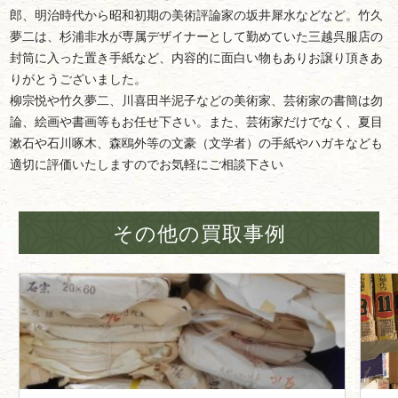
郎、明治時代から昭和初期の美術評論家の坂井犀水などなど。竹久
夢二は、杉浦非水が専属デザイナーとして勤めていた三越呉服店の
封筒に入った置き手紙など、内容的に面白い物もありお譲り頂きあ
りがとうございました。
柳宗悦や竹久夢二、川喜田半泥子などの美術家、芸術家の書簡は勿
論、絵画や書画等もお任せ下さい。また、芸術家だけでなく、夏目
漱石や石川啄木、森鴎外等の文豪（文学者）の手紙やハガキなども
適切に評価いたしますのでお気軽にご相談下さい
その他の買取事例