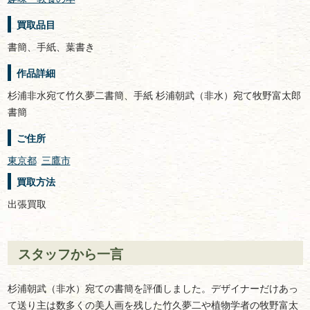
買取品目
書簡、手紙、葉書き
作品詳細
杉浦非水宛て竹久夢二書簡、手紙 杉浦朝武（非水）宛て牧野富太郎
書簡
ご住所
東京都
三鷹市
買取方法
出張買取
スタッフから一言
杉浦朝武（非水）宛ての書簡を評価しました。デザイナーだけあっ
て送り主は数多くの美人画を残した竹久夢二や植物学者の牧野富太