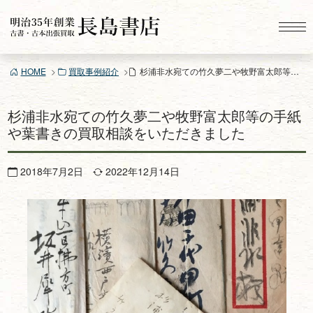
コ
ン
テ
ン
HOME
買取事例紹介
杉浦非水宛ての竹久夢二や牧野富太郎等の手紙や葉書きの買取相談をいただきました
ツ
へ
ス
杉浦非水宛ての竹久夢二や牧野富太郎等の手紙
キ
や葉書きの買取相談をいただきました
ッ
プ
2018年7月2日
2022年12月14日