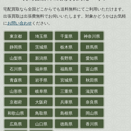
広島県
山口県
宅配買取なら全国どこからでも送料無料にてご利用いただけます。
武道書・
武術書
徳島県
香川県
出張買取は出張費無料でお伺いいたします。対象かどうかはお気軽
愛媛県
高知県
に
お問い合わせ
ください。
近代文学・
小説・限定本
東京都
埼玉県
千葉県
神奈川県
サイン色紙
静岡県
茨城県
栃木県
群馬県
作家草稿・原稿・
肉筆物
山梨県
新潟県
長野県
愛知県
探偵小説・
推理小説
石川県
福井県
福島県
富山県
乗物
青森県
岩手県
宮城県
秋田県
鉄道・
電車・
バス
山形県
岐阜県
三重県
滋賀県
戦前・戦中の
紙物・資料
京都府
大阪府
兵庫県
奈良県
絵葉書
和歌山県
鳥取県
島根県
岡山県
支那・満洲・朝鮮・
台湾関係古資料
広島県
山口県
徳島県
香川県