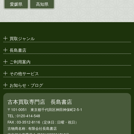
ポスター・チラシ・
カタログ
愛媛県
高知県
映画パンフレット・
演劇ポスター
古い漫画本・
絶版漫画・漫画雑誌
買取ジャンル
漫画原稿・
原画
長島書店
アニメ・
セル画
ご利用案内
その他サービス
お知らせ・ブログ
古本買取専門店 長島書店
〒101-0051 東京都千代田区神田神保町2-5-1
TEL : 0120-414-548
FAX : 03-3512-8116（定休日 : 日曜・祝日）
古物商名称 : 有限会社長島書店