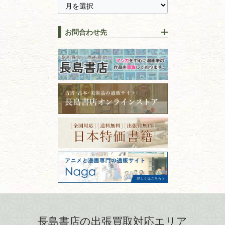
に古本を売るメリットとは？
静岡県
茨城県
全集・
叢書・
大学出版本
古本を高く売る方法！買取で
栃木県
群馬県
上手な売り方のコツを解説
趣味・
教養
お問合わせ先
山梨県
新潟県
古本の保管方法と劣化する原
長野県
愛知県
因！適切な管理で長持ちさせ
書道
るコツ
石川県
福井県
古本は汚れていると買取でき
拓本・法帖・
碑帖
ない？適切な保管方法とクリ
古本買取専門店 長島書店
福島県
富山県
ーニング！
ISBNコードとは？書籍の識別
〒101-0051
篆刻・印譜
青森県
岩手県
番号の意味と役割を解説
東京都千代田区神田神保町2-5-1
宮城県
秋田県
フリーダイヤル：0120-414-548
価値ある古書を売るポイント
書道具
電話：03-3512-8115
と注意点
山形県
岐阜県
FAX：03-3512-8116
美術書・アート本・
古物商許可：東京都公安委員会 第
三重県
滋賀県
デザイン本
301028901712号
古物商名称：有限会社長島書店
京都府
大阪府
カメラ・撮影術
兵庫県
奈良県
版画・リトグラフ・
和歌山県
鳥取県
シルクスクリーン
島根県
岡山県
長島書店の出張買取対応エリア
刀剣・
鎧・
甲冑