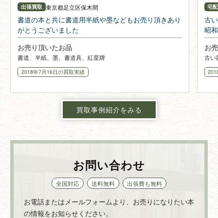
東京都
足立区保木間
出張買取
宅
書道の本と共に書道用半紙や墨などもお売り頂きあり
古い
がとうございました
昭和
お売り頂いたお品
お売
書道、半紙、墨、書道具、紅星牌
古い
2018年7月16日
の買取実績
20
買取事例紹介をみる
お問い合わせ
全国対応
送料無料
出張費も無料
お電話またはメールフォームより、お売りになりたい本
の情報をお知らせください。