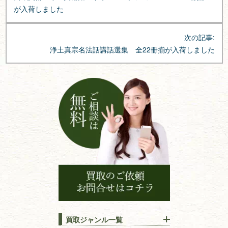
ナ
が入荷しました
ビ
ゲ
次の記事:
ー
浄土真宗名法話講話選集 全22冊揃が入荷しました
シ
ョ
ン
買取ジャンル一覧